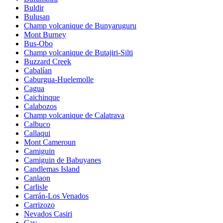
Buldir
Bulusan
Champ volcanique de Bunyaruguru
Mont Burney
Bus-Obo
Champ volcanique de Butajiri-Silti
Buzzard Creek
Cabalían
Caburgua-Huelemolle
Cagua
Caichinque
Calabozos
Champ volcanique de Calatrava
Calbuco
Callaqui
Mont Cameroun
Camiguin
Camiguin de Babuyanes
Candlemas Island
Canlaon
Carlisle
Carrán-Los Venados
Carrizozo
Nevados Casiri
Cay