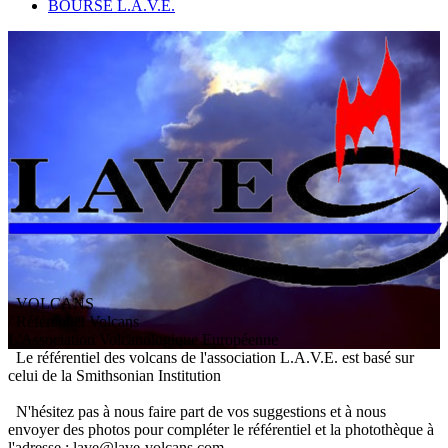
BOURSE L.A.V.E.
VOLCANS
/ Référentiel Volcans
L
'
A
ssociation
V
olcanologique
E
uropéenne
Le référentiel des volcans de l'association L.A.V.E. est basé sur
celui de la Smithsonian Institution
N'hésitez pas à nous faire part de vos suggestions et à nous
envoyer des photos pour compléter le référentiel et la photothèque à
l'adresse : lave@lave-volcans.com