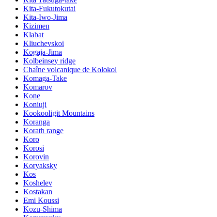
Kita-Fukutokutai
Kita-Iwo-Jima
Kizimen
Klabat
Kliuchevskoi
Kogaja-Jima
Kolbeinsey ridge
Chaîne volcanique de Kolokol
Komaga-Take
Komarov
Kone
Koniuji
Kookooligit Mountains
Koranga
Korath range
Koro
Korosi
Korovin
Koryaksky
Kos
Koshelev
Kostakan
Emi Koussi
Kozu-Shima