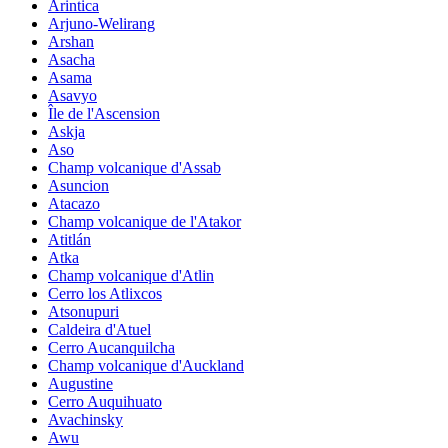
Arintica
Arjuno-Welirang
Arshan
Asacha
Asama
Asavyo
Île de l'Ascension
Askja
Aso
Champ volcanique d'Assab
Asuncion
Atacazo
Champ volcanique de l'Atakor
Atitlán
Atka
Champ volcanique d'Atlin
Cerro los Atlixcos
Atsonupuri
Caldeira d'Atuel
Cerro Aucanquilcha
Champ volcanique d'Auckland
Augustine
Cerro Auquihuato
Avachinsky
Awu