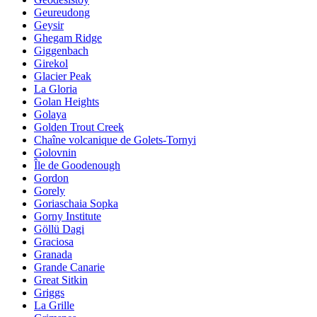
Geureudong
Geysir
Ghegam Ridge
Giggenbach
Girekol
Glacier Peak
La Gloria
Golan Heights
Golaya
Golden Trout Creek
Chaîne volcanique de Golets-Tornyi
Golovnin
Île de Goodenough
Gordon
Gorely
Goriaschaia Sopka
Gorny Institute
Göllü Dagi
Graciosa
Granada
Grande Canarie
Great Sitkin
Griggs
La Grille