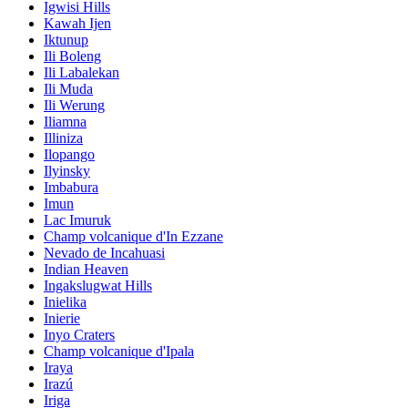
Igwisi Hills
Kawah Ijen
Iktunup
Ili Boleng
Ili Labalekan
Ili Muda
Ili Werung
Iliamna
Illiniza
Ilopango
Ilyinsky
Imbabura
Imun
Lac Imuruk
Champ volcanique d'In Ezzane
Nevado de Incahuasi
Indian Heaven
Ingakslugwat Hills
Inielika
Inierie
Inyo Craters
Champ volcanique d'Ipala
Iraya
Irazú
Iriga