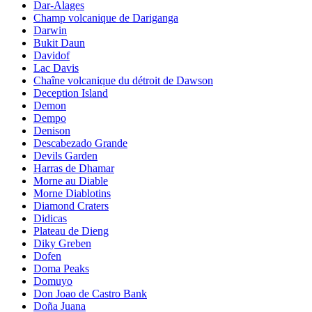
Dar-Alages
Champ volcanique de Dariganga
Darwin
Bukit Daun
Davidof
Lac Davis
Chaîne volcanique du détroit de Dawson
Deception Island
Demon
Dempo
Denison
Descabezado Grande
Devils Garden
Harras de Dhamar
Morne au Diable
Morne Diablotins
Diamond Craters
Didicas
Plateau de Dieng
Diky Greben
Dofen
Doma Peaks
Domuyo
Don Joao de Castro Bank
Doña Juana