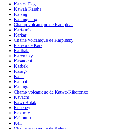
Karaca Dag
Kawah Karaha
Karang
Karangetang
Champ volcanique de Karapinar
Karisimbi
Karkar
Chaîne volcanique de Karpinsky
Plateau de Kars
Karthala
Karymsky
Kasatochi
Kasbek
Kasuga
Katla
Katmai
Katunga
Champ volcanique de Katwe-Kikorongo
Kavachi
Kawi-Butak
Kebeney
Kekurny
Kelimutu
Kell
Chaîne volcanique de Keluo