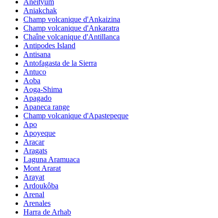
Aneityum
Aniakchak
Champ volcanique d'Ankaizina
Champ volcanique d'Ankaratra
Chaîne volcanique d'Antillanca
Antipodes Island
Antisana
Antofagasta de la Sierra
Antuco
Aoba
Aoga-Shima
Apagado
Apaneca range
Champ volcanique d'Apastepeque
Apo
Apoyeque
Aracar
Aragats
Laguna Aramuaca
Mont Ararat
Arayat
Ardoukôba
Arenal
Arenales
Harra de Arhab