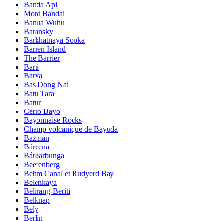
Banda Api
Mont Bandai
Banua Wuhu
Baransky
Barkhatnaya Sopka
Barren Island
The Barrier
Barú
Barva
Bas Dong Nai
Batu Tara
Batur
Cerro Bayo
Bayonnaise Rocks
Champ volcanique de Bayuda
Bazman
Bárcena
Bárðarbunga
Beerenberg
Behm Canal et Rudyerd Bay
Belenkaya
Belirang-Beriti
Belknap
Bely
Berlin