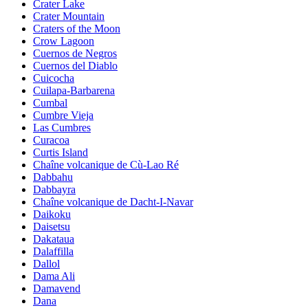
Crater Lake
Crater Mountain
Craters of the Moon
Crow Lagoon
Cuernos de Negros
Cuernos del Diablo
Cuicocha
Cuilapa-Barbarena
Cumbal
Cumbre Vieja
Las Cumbres
Curacoa
Curtis Island
Chaîne volcanique de Cù-Lao Ré
Dabbahu
Dabbayra
Chaîne volcanique de Dacht-I-Navar
Daikoku
Daisetsu
Dakataua
Dalaffilla
Dallol
Dama Ali
Damavend
Dana