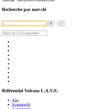
Recherche par mot-clé
X
✅
Référentiel Volcans L.A.V.E.
Abu
Acamarachi
Acatenango