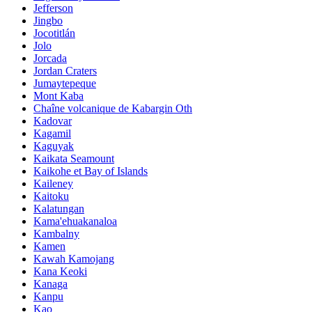
Jefferson
Jingbo
Jocotitlán
Jolo
Jorcada
Jordan Craters
Jumaytepeque
Mont Kaba
Chaîne volcanique de Kabargin Oth
Kadovar
Kagamil
Kaguyak
Kaikata Seamount
Kaikohe et Bay of Islands
Kaileney
Kaitoku
Kalatungan
Kama'ehuakanaloa
Kambalny
Kamen
Kawah Kamojang
Kana Keoki
Kanaga
Kanpu
Kao