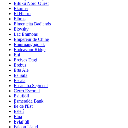
Eifuku Nord-Ouest
Ekarma
El Hierro
Elbrus
Elmenteita Badlands
Elovsky
Lac Emmons
Empereur de Chine
Emuruangogolak
Endeavour Ridge
Epi
Erciyes Dagi
Erebus
Erta Ale
Es Safa
Escala
Escanaba Segment
Cerro Escorial
Esjufjöll
Esmeralda Bank
Île de l'Est
Estelí
Etna
Eyjafjöll
Falcon Island