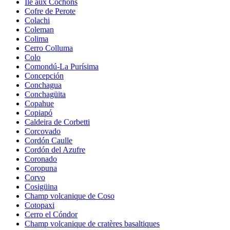
Île aux Cochons
Cofre de Perote
Colachi
Coleman
Colima
Cerro Colluma
Colo
Comondú-La Purísima
Concepción
Conchagua
Conchagüita
Copahue
Copiapó
Caldeira de Corbetti
Corcovado
Cordón Caulle
Cordón del Azufre
Coronado
Coropuna
Corvo
Cosigüina
Champ volcanique de Coso
Cotopaxi
Cerro el Cóndor
Champ volcanique de cratères basaltiques