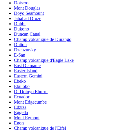
Dotsero
Mont Douglas
Doyo Seamount
Jabal ad Druze
Dubbi
Dukono
Duncan Canal
Champ volcanique de Durango
Dutton
Dzenzursky
E-San
Champ volcanique d'Eagle Lake
East Diamante
Easter Island
Eastern Gemini
Ebeko
Ebulobo
Ol Doinyo Eburru
Ecuador
Mont Edgecumbe
Edziza
Eggella
Mont Egmont
Egon
Champ volcanique de l'Eifel