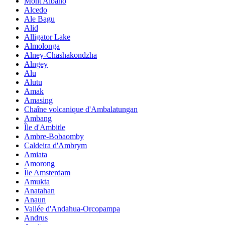
Mont Albano
Alcedo
Ale Bagu
Alid
Alligator Lake
Almolonga
Alney-Chashakondzha
Alngey
Alu
Alutu
Amak
Amasing
Chaîne volcanique d'Ambalatungan
Ambang
Île d'Ambitle
Ambre-Bobaomby
Caldeira d'Ambrym
Amiata
Amorong
Île Amsterdam
Amukta
Anatahan
Anaun
Vallée d'Andahua-Orcopampa
Andrus