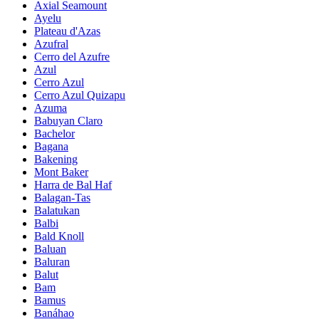
Axial Seamount
Ayelu
Plateau d'Azas
Azufral
Cerro del Azufre
Azul
Cerro Azul
Cerro Azul Quizapu
Azuma
Babuyan Claro
Bachelor
Bagana
Bakening
Mont Baker
Harra de Bal Haf
Balagan-Tas
Balatukan
Balbi
Bald Knoll
Baluan
Baluran
Balut
Bam
Bamus
Banáhao