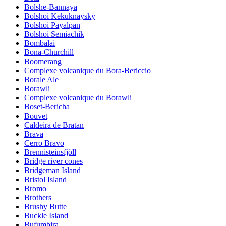
Bolshe-Bannaya
Bolshoi Kekuknaysky
Bolshoi Payalpan
Bolshoi Semiachik
Bombalai
Bona-Churchill
Boomerang
Complexe volcanique du Bora-Bericcio
Borale Ale
Borawli
Complexe volcanique du Borawli
Boset-Bericha
Bouvet
Caldeira de Bratan
Brava
Cerro Bravo
Brennisteinsfjöll
Bridge river cones
Bridgeman Island
Bristol Island
Bromo
Brothers
Brushy Butte
Buckle Island
Bufumbira