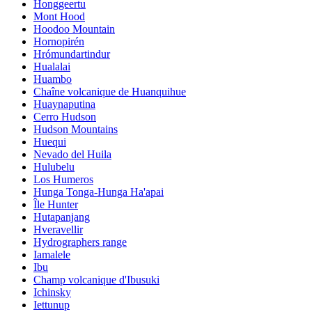
Honggeertu
Mont Hood
Hoodoo Mountain
Hornopirén
Hrómundartindur
Hualalai
Huambo
Chaîne volcanique de Huanquihue
Huaynaputina
Cerro Hudson
Hudson Mountains
Huequi
Nevado del Huila
Hulubelu
Los Humeros
Hunga Tonga-Hunga Ha'apai
Île Hunter
Hutapanjang
Hveravellir
Hydrographers range
Iamalele
Ibu
Champ volcanique d'Ibusuki
Ichinsky
Iettunup