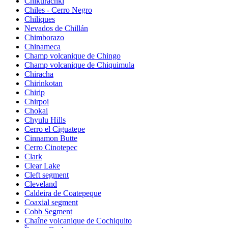
Chikurachki
Chiles - Cerro Negro
Chiliques
Nevados de Chillán
Chimborazo
Chinameca
Champ volcanique de Chingo
Champ volcanique de Chiquimula
Chiracha
Chirinkotan
Chirip
Chirpoi
Chokai
Chyulu Hills
Cerro el Ciguatepe
Cinnamon Butte
Cerro Cinotepec
Clark
Clear Lake
Cleft segment
Cleveland
Caldeira de Coatepeque
Coaxial segment
Cobb Segment
Chaîne volcanique de Cochiquito