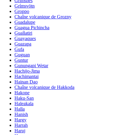
Grimsnes
Grímsvötn
Groppo
Chaîne volcanique de Grozny
Guadalupe
Guagua Pichincha
Guallatiri
Guayaques
Guazapa
Gufa
Guguan
Guntur
Gunungapi Wetar
Hachijo-Jima
Hachimantai
Hainan Dao
Chaîne volcanique de Hakkoda
Hakone
Haku-San
Haleakala
Halla
Hanish
Hargy
Harrah
Haruj