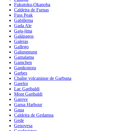
Fukutoku-Okanoba
Caldeira de Furnas
Fuss Peak
Gabillema
Gada Ale
Gaja-jima
Galápagos
Galeras
Gallego
Galunggung
Gamalama
Gamchen
Gamkonora
Garbes
Chaîne volcanique de Garbuna
Gareloi
Lac Garibaldi
Mont Garibaldi
Garove
Garua Harbour
Gaua
Caldeira de Gedamsa
Gede
Genovesa
Geodesistoy