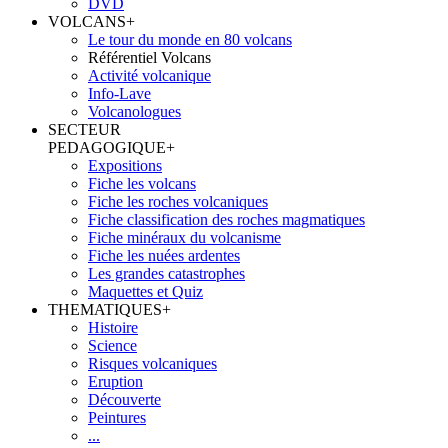
DVD
VOLCANS
+
Le tour du monde en 80 volcans
Référentiel Volcans
Activité volcanique
Info-Lave
Volcanologues
SECTEUR
PEDAGOGIQUE
+
Expositions
Fiche les volcans
Fiche les roches volcaniques
Fiche classification des roches magmatiques
Fiche minéraux du volcanisme
Fiche les nuées ardentes
Les grandes catastrophes
Maquettes et Quiz
THEMATIQUES
+
Histoire
Science
Risques volcaniques
Eruption
Découverte
Peintures
...