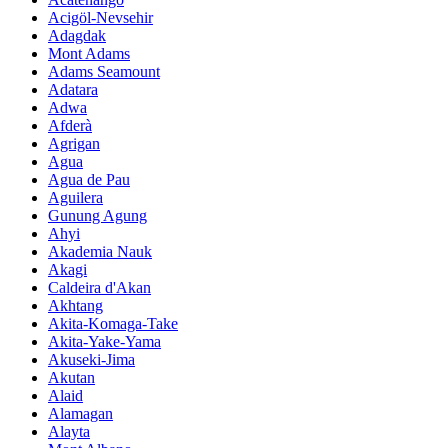
Acigöl-Nevsehir
Adagdak
Mont Adams
Adams Seamount
Adatara
Adwa
Afderà
Agrigan
Agua
Agua de Pau
Aguilera
Gunung Agung
Ahyi
Akademia Nauk
Akagi
Caldeira d'Akan
Akhtang
Akita-Komaga-Take
Akita-Yake-Yama
Akuseki-Jima
Akutan
Alaid
Alamagan
Alayta