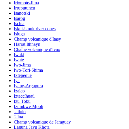
Iriomote-Jima
Irruputuncu
Isanotski
Isarog
Ischia
Iskut-Unuk river cones
Isluga
Champ volcanique d'Itasy
Harrat Ithnayn
Chaîne volcanique d'Ivao
Iwaki
Iwate
Iwo-Jima
Iwo-Tori-Shima
Ixtepeque
Iya
Iyang-Argapura
Izalco
Iztaccíhuatl
Izu-Tobu
Izumbwe-Mpoli
Jailolo
Jalua
Champ volcanique de Jaraguay
Laguna Jayu Khota