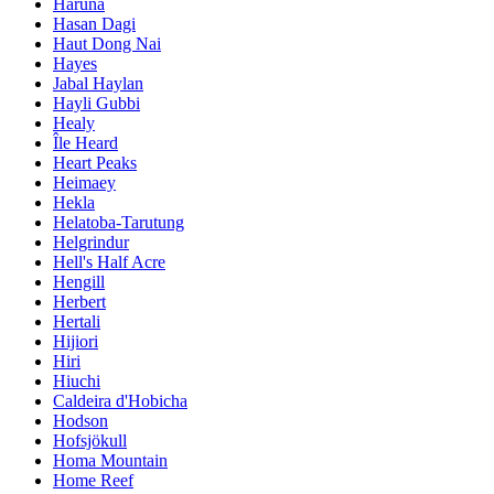
Haruna
Hasan Dagi
Haut Dong Nai
Hayes
Jabal Haylan
Hayli Gubbi
Healy
Île Heard
Heart Peaks
Heimaey
Hekla
Helatoba-Tarutung
Helgrindur
Hell's Half Acre
Hengill
Herbert
Hertali
Hijiori
Hiri
Hiuchi
Caldeira d'Hobicha
Hodson
Hofsjökull
Homa Mountain
Home Reef