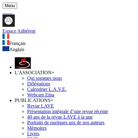
Menu
Espace Adhérent
Français
Anglais
L'ASSOCIATION
+
Qui sommes nous
Délégations
Calendrier L.A.V.E.
Webcam Etna
PUBLICATIONS
+
Revue LAVE
Présentation intégrale d’une revue récente
40 ans de la revue LAVE à la une
Portraits de quelques uns de nos auteurs
Mémoires
Livres