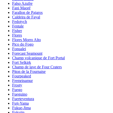
Falso Azufre
Fani Maoré
Farallon de Pajaros
Caldeira de Fayal
Fedotych
Fentale
Fisher
Flores
Flores Morro Alto
Pico do Fogo
Fonualei
Forecast Seamount
Champ volcanique de Fort Portal
Fort Selkirk
Champ de lave de Four Craters
Piton de la Fournaise
Fourpeaked
Fremrinamur
Frosty
Fuego
Fueguino
Fuerteventura
Fuji-Yama
Fukue-Jima
Fukujin