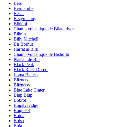
Beru
Berutarube
Besar
Bezymianny
Bibinoi
Champ volcanique de Bilate river
Biliran
Billy Mitchell
Bir Borhut
Harrat al Birk
Champ volcanique de Bishoftu
Plateau de Biu
Black Peak
Black Rock Desert
Loma Blanca
Bliznets
Bliznetsy
Blue Lake Crater
Blup Blup
Bobrof
Bogatyr ridge
Bogoslof
Boina
Boisa
Bola