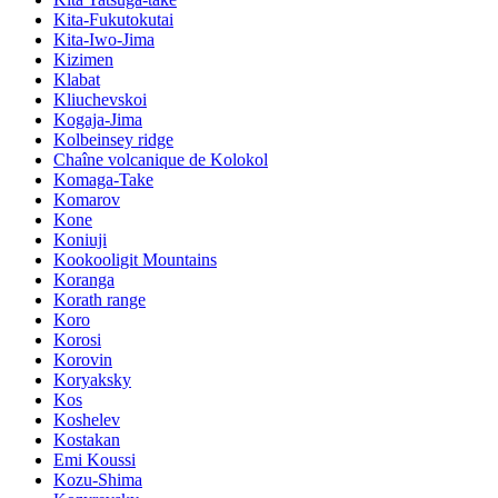
Kita-Fukutokutai
Kita-Iwo-Jima
Kizimen
Klabat
Kliuchevskoi
Kogaja-Jima
Kolbeinsey ridge
Chaîne volcanique de Kolokol
Komaga-Take
Komarov
Kone
Koniuji
Kookooligit Mountains
Koranga
Korath range
Koro
Korosi
Korovin
Koryaksky
Kos
Koshelev
Kostakan
Emi Koussi
Kozu-Shima