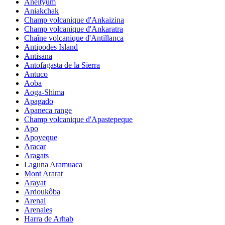
Aneityum
Aniakchak
Champ volcanique d'Ankaizina
Champ volcanique d'Ankaratra
Chaîne volcanique d'Antillanca
Antipodes Island
Antisana
Antofagasta de la Sierra
Antuco
Aoba
Aoga-Shima
Apagado
Apaneca range
Champ volcanique d'Apastepeque
Apo
Apoyeque
Aracar
Aragats
Laguna Aramuaca
Mont Ararat
Arayat
Ardoukôba
Arenal
Arenales
Harra de Arhab