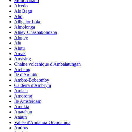
Mont Albano
Alcedo
Ale Bagu
Alid
Alligator Lake
Almolonga
Alney-Chashakondzha
Alngey
Alu
Alutu
Amak
Amasing
Chaîne volcanique d'Ambalatungan
Ambang
Île d'Ambitle
Ambre-Bobaomby
Caldeira d'Ambrym
Amiata
Amorong
Île Amsterdam
Amukta
Anatahan
Anaun
Vallée d'Andahua-Orcopampa
Andrus