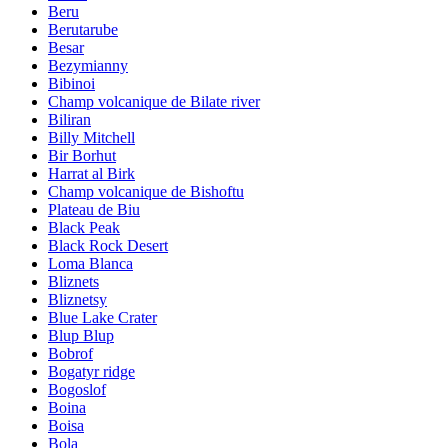
Beru
Berutarube
Besar
Bezymianny
Bibinoi
Champ volcanique de Bilate river
Biliran
Billy Mitchell
Bir Borhut
Harrat al Birk
Champ volcanique de Bishoftu
Plateau de Biu
Black Peak
Black Rock Desert
Loma Blanca
Bliznets
Bliznetsy
Blue Lake Crater
Blup Blup
Bobrof
Bogatyr ridge
Bogoslof
Boina
Boisa
Bola