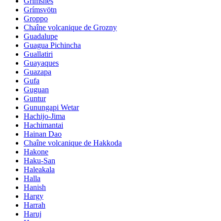
Grimsnes
Grímsvötn
Groppo
Chaîne volcanique de Grozny
Guadalupe
Guagua Pichincha
Guallatiri
Guayaques
Guazapa
Gufa
Guguan
Guntur
Gunungapi Wetar
Hachijo-Jima
Hachimantai
Hainan Dao
Chaîne volcanique de Hakkoda
Hakone
Haku-San
Haleakala
Halla
Hanish
Hargy
Harrah
Haruj