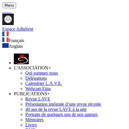
Menu
Espace Adhérent
Français
Anglais
L'ASSOCIATION
+
Qui sommes nous
Délégations
Calendrier L.A.V.E.
Webcam Etna
PUBLICATIONS
+
Revue LAVE
Présentation intégrale d’une revue récente
40 ans de la revue LAVE à la une
Portraits de quelques uns de nos auteurs
Mémoires
Livres