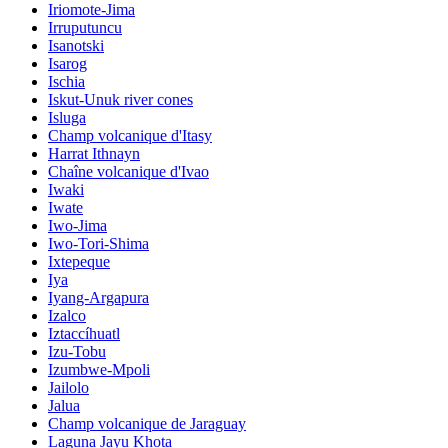
Iriomote-Jima
Irruputuncu
Isanotski
Isarog
Ischia
Iskut-Unuk river cones
Isluga
Champ volcanique d'Itasy
Harrat Ithnayn
Chaîne volcanique d'Ivao
Iwaki
Iwate
Iwo-Jima
Iwo-Tori-Shima
Ixtepeque
Iya
Iyang-Argapura
Izalco
Iztaccíhuatl
Izu-Tobu
Izumbwe-Mpoli
Jailolo
Jalua
Champ volcanique de Jaraguay
Laguna Jayu Khota