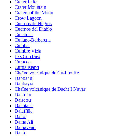
Crater Lake
Crater Mountain
Craters of the Moon
Crow Lagoon
Cuernos de Negros
Cuernos del Diablo
Cuicocha
Cuilapa-Barbarena
Cumbal
Cumbre Vieja
Las Cumbres
Curacoa
Curtis Island
Chaîne volcanique de Cù-Lao Ré
Dabbahu
Dabbayra
Chaîne volcanique de Dacht-I-Navar
Daikoku
Daisetsu
Dakataua
Dalaffilla
Dallol
Dama Ali
Damavend
Dana