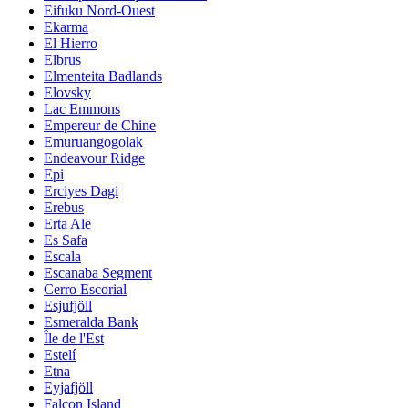
Eifuku Nord-Ouest
Ekarma
El Hierro
Elbrus
Elmenteita Badlands
Elovsky
Lac Emmons
Empereur de Chine
Emuruangogolak
Endeavour Ridge
Epi
Erciyes Dagi
Erebus
Erta Ale
Es Safa
Escala
Escanaba Segment
Cerro Escorial
Esjufjöll
Esmeralda Bank
Île de l'Est
Estelí
Etna
Eyjafjöll
Falcon Island