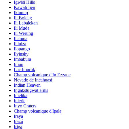
Igwisi Hills
Kawah Ijen
Iktunup
Ili Boleng
Ili Labalekan
Ili Muda
Ili Werung
Iliamna
Illiniza
Ilopango
Ilyinsky
Imbabura
Imun
Lac Imuruk
Champ volcanique d'In Ezzane
Nevado de Incahuasi
Indian Heaven
Ingakslugwat Hills
Inielika
Inierie
Inyo Craters
Champ volcanique d'Ipala
Iraya
Irazú
Iriga