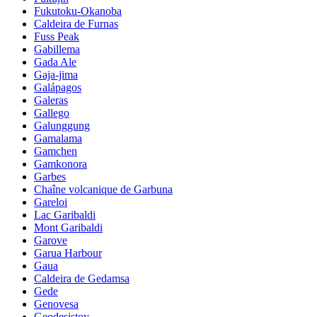
Fukutoku-Okanoba
Caldeira de Furnas
Fuss Peak
Gabillema
Gada Ale
Gaja-jima
Galápagos
Galeras
Gallego
Galunggung
Gamalama
Gamchen
Gamkonora
Garbes
Chaîne volcanique de Garbuna
Gareloi
Lac Garibaldi
Mont Garibaldi
Garove
Garua Harbour
Gaua
Caldeira de Gedamsa
Gede
Genovesa
Geodesistoy