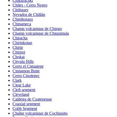
Chikurachki
Chiles - Cerro Negro
Chiliques
Nevados de Chillán
Chimborazo
Chinameca
Champ volcanique de Chingo
Champ volcanique de Chiquimula
Chiracha
Chirinkotan
Chirip
Chirpoi
Chokai
Chyulu Hills
Cerro el Ciguatepe
Cinnamon Butte
Cerro Cinotepec
Clark
Clear Lake
Cleft segment
Cleveland
Caldeira de Coatepeque
Coaxial segment
Cobb Segment
Chaîne volcanique de Cochiquito