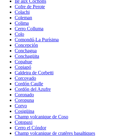
Île aux Cochons
Cofre de Perote
Colachi
Coleman
Colima
Cerro Colluma
Colo
Comondú-La Purísima
Concepción
Conchagua
Conchagüita
Copahue
Copiapó
Caldeira de Corbetti
Corcovado
Cordón Caulle
Cordón del Azufre
Coronado
Coropuna
Corvo
Cosigüina
Champ volcanique de Coso
Cotopaxi
Cerro el Cóndor
Champ volcanique de cratères basaltiques