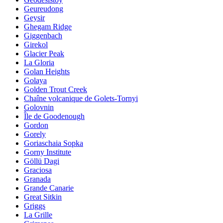
Geureudong
Geysir
Ghegam Ridge
Giggenbach
Girekol
Glacier Peak
La Gloria
Golan Heights
Golaya
Golden Trout Creek
Chaîne volcanique de Golets-Tornyi
Golovnin
Île de Goodenough
Gordon
Gorely
Goriaschaia Sopka
Gorny Institute
Göllü Dagi
Graciosa
Granada
Grande Canarie
Great Sitkin
Griggs
La Grille