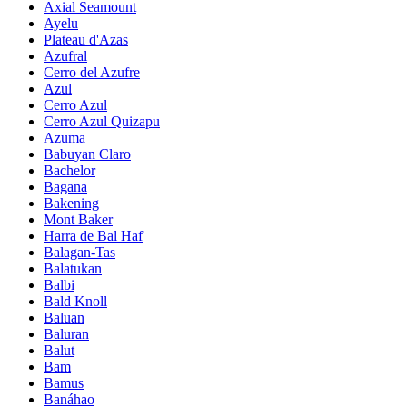
Axial Seamount
Ayelu
Plateau d'Azas
Azufral
Cerro del Azufre
Azul
Cerro Azul
Cerro Azul Quizapu
Azuma
Babuyan Claro
Bachelor
Bagana
Bakening
Mont Baker
Harra de Bal Haf
Balagan-Tas
Balatukan
Balbi
Bald Knoll
Baluan
Baluran
Balut
Bam
Bamus
Banáhao