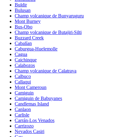
Buldir
Bulusan
Champ volcanique de Bunyaruguru
Mont Burney
Bus-Obo
Champ volcanique de Butajiri-Silti
Buzzard Creek
Cabalían
Caburgua-Huelemolle
Cagua
Caichinque
Calabozos
Champ volcanique de Calatrava
Calbuco
Callaqui
Mont Cameroun
Camiguin
Camiguin de Babuyanes
Candlemas Island
Canlaon
Carlisle
Carrán-Los Venados
Carrizozo
Nevados Casiri
Cay