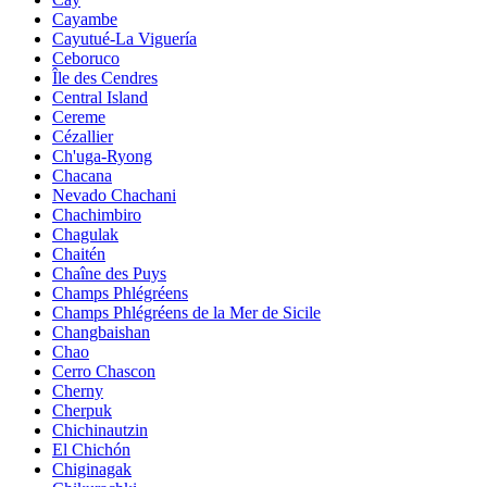
Cayambe
Cayutué-La Viguería
Ceboruco
Île des Cendres
Central Island
Cereme
Cézallier
Ch'uga-Ryong
Chacana
Nevado Chachani
Chachimbiro
Chagulak
Chaitén
Chaîne des Puys
Champs Phlégréens
Champs Phlégréens de la Mer de Sicile
Changbaishan
Chao
Cerro Chascon
Cherny
Cherpuk
Chichinautzin
El Chichón
Chiginagak