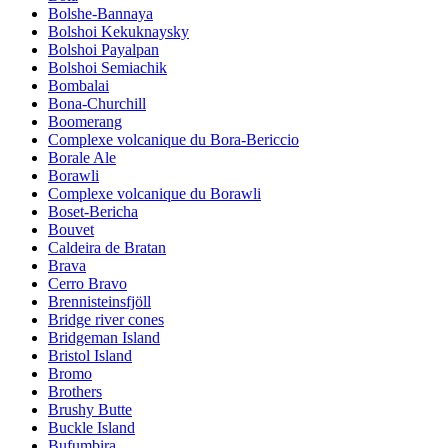
Bolshe-Bannaya
Bolshoi Kekuknaysky
Bolshoi Payalpan
Bolshoi Semiachik
Bombalai
Bona-Churchill
Boomerang
Complexe volcanique du Bora-Bericcio
Borale Ale
Borawli
Complexe volcanique du Borawli
Boset-Bericha
Bouvet
Caldeira de Bratan
Brava
Cerro Bravo
Brennisteinsfjöll
Bridge river cones
Bridgeman Island
Bristol Island
Bromo
Brothers
Brushy Butte
Buckle Island
Bufumbira