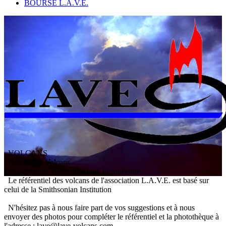
BOURSE L.A.V.E.
VOLCANS
/ Référentiel Volcans
L
'
A
ssociation
V
olcanologique
E
uropéenne
Le référentiel des volcans de l'association L.A.V.E. est basé sur
celui de la Smithsonian Institution
N'hésitez pas à nous faire part de vos suggestions et à nous
envoyer des photos pour compléter le référentiel et la photothèque à
l'adresse : lave@lave-volcans.com