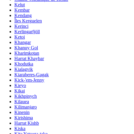
Kelut
Kembar
Kendang
Îles Kerguelen
Kerinci
Kerlingarfjöll
Ketoi
Khangar
Khanuy Gol
Kharimkotan
Harrat Khaybar
Khodutka
Kialagvik
Kiaraberes-Gagak
Kick-'em-Jenny
Kieyo
Kikai
Kikhpinych
Kilauea
Kilimanjaro
Kinenin
Kirishima
Harrat Kishb
Kiska
Kita Yatsuga-take