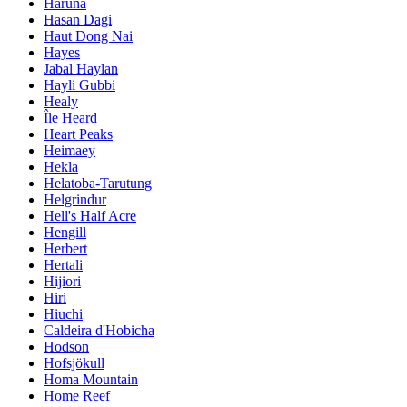
Haruna
Hasan Dagi
Haut Dong Nai
Hayes
Jabal Haylan
Hayli Gubbi
Healy
Île Heard
Heart Peaks
Heimaey
Hekla
Helatoba-Tarutung
Helgrindur
Hell's Half Acre
Hengill
Herbert
Hertali
Hijiori
Hiri
Hiuchi
Caldeira d'Hobicha
Hodson
Hofsjökull
Homa Mountain
Home Reef