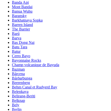
Banda Api
Mont Bandai
Banua Wuhu
Baransky
Barkhatnaya Sopka
Barren Island
The Barrier
Barú
Barva
Bas Dong Nai
Batu Tara
Batur
Cerro Bayo
Bayonnaise Rocks
Champ volcanique de Bayuda
Bazman
Bárcena
Bárðarbunga
Beerenberg
Behm Canal et Rudyerd Bay
Belenkaya
Belirang-Beriti
Belknap
Bely
Berlin