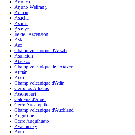
Arintica
Arjuno-Welirang
Arshan
Asacha
Asama
Asavyo
Île de l'Ascension
Askja
Aso
Champ volcanique d'Assab
Asuncion
Atacazo
Champ volcanique de l'Atakor
Atitlán
Atka
Champ volcanique d'Atlin
Cerro los Atlixcos
Atsonupuri
Caldeira d'Atuel
Cerro Aucanquilcha
Champ volcanique d'Auckland
Augustine
Cerro Auquihuato
Avachinsky
Awu