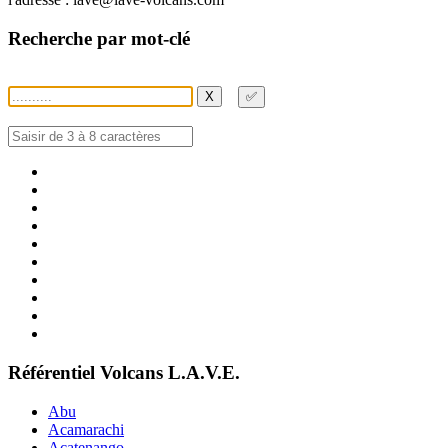
Recherche par mot-clé
X
✅
Référentiel Volcans L.A.V.E.
Abu
Acamarachi
Acatenango