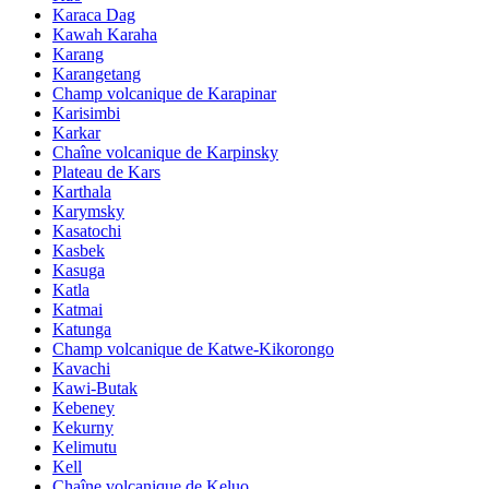
Karaca Dag
Kawah Karaha
Karang
Karangetang
Champ volcanique de Karapinar
Karisimbi
Karkar
Chaîne volcanique de Karpinsky
Plateau de Kars
Karthala
Karymsky
Kasatochi
Kasbek
Kasuga
Katla
Katmai
Katunga
Champ volcanique de Katwe-Kikorongo
Kavachi
Kawi-Butak
Kebeney
Kekurny
Kelimutu
Kell
Chaîne volcanique de Keluo