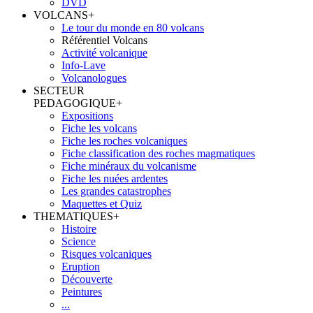
DVD
VOLCANS
+
Le tour du monde en 80 volcans
Référentiel Volcans
Activité volcanique
Info-Lave
Volcanologues
SECTEUR
PEDAGOGIQUE
+
Expositions
Fiche les volcans
Fiche les roches volcaniques
Fiche classification des roches magmatiques
Fiche minéraux du volcanisme
Fiche les nuées ardentes
Les grandes catastrophes
Maquettes et Quiz
THEMATIQUES
+
Histoire
Science
Risques volcaniques
Eruption
Découverte
Peintures
...