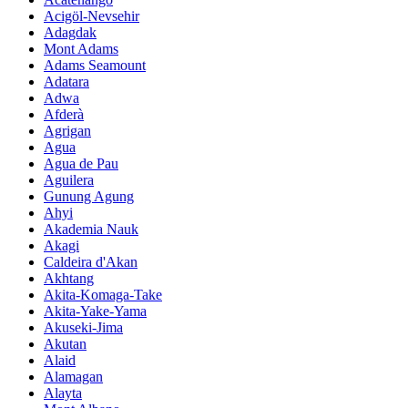
Acigöl-Nevsehir
Adagdak
Mont Adams
Adams Seamount
Adatara
Adwa
Afderà
Agrigan
Agua
Agua de Pau
Aguilera
Gunung Agung
Ahyi
Akademia Nauk
Akagi
Caldeira d'Akan
Akhtang
Akita-Komaga-Take
Akita-Yake-Yama
Akuseki-Jima
Akutan
Alaid
Alamagan
Alayta