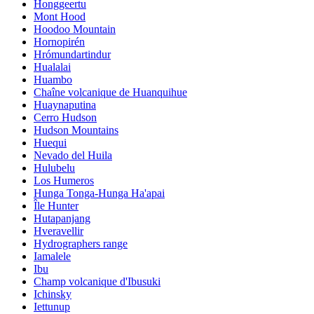
Honggeertu
Mont Hood
Hoodoo Mountain
Hornopirén
Hrómundartindur
Hualalai
Huambo
Chaîne volcanique de Huanquihue
Huaynaputina
Cerro Hudson
Hudson Mountains
Huequi
Nevado del Huila
Hulubelu
Los Humeros
Hunga Tonga-Hunga Ha'apai
Île Hunter
Hutapanjang
Hveravellir
Hydrographers range
Iamalele
Ibu
Champ volcanique d'Ibusuki
Ichinsky
Iettunup