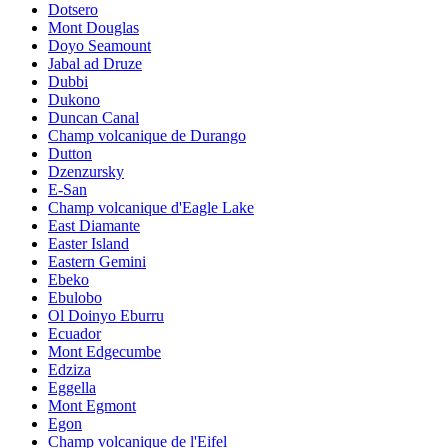
Dotsero
Mont Douglas
Doyo Seamount
Jabal ad Druze
Dubbi
Dukono
Duncan Canal
Champ volcanique de Durango
Dutton
Dzenzursky
E-San
Champ volcanique d'Eagle Lake
East Diamante
Easter Island
Eastern Gemini
Ebeko
Ebulobo
Ol Doinyo Eburru
Ecuador
Mont Edgecumbe
Edziza
Eggella
Mont Egmont
Egon
Champ volcanique de l'Eifel