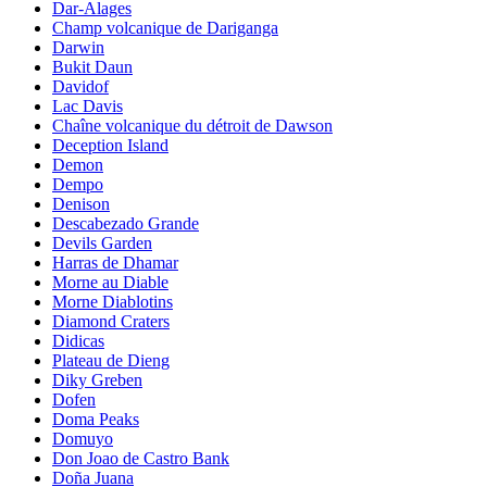
Dar-Alages
Champ volcanique de Dariganga
Darwin
Bukit Daun
Davidof
Lac Davis
Chaîne volcanique du détroit de Dawson
Deception Island
Demon
Dempo
Denison
Descabezado Grande
Devils Garden
Harras de Dhamar
Morne au Diable
Morne Diablotins
Diamond Craters
Didicas
Plateau de Dieng
Diky Greben
Dofen
Doma Peaks
Domuyo
Don Joao de Castro Bank
Doña Juana