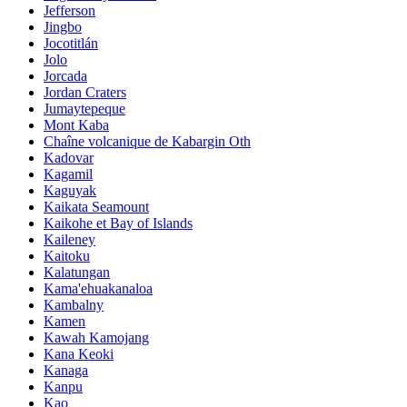
Jefferson
Jingbo
Jocotitlán
Jolo
Jorcada
Jordan Craters
Jumaytepeque
Mont Kaba
Chaîne volcanique de Kabargin Oth
Kadovar
Kagamil
Kaguyak
Kaikata Seamount
Kaikohe et Bay of Islands
Kaileney
Kaitoku
Kalatungan
Kama'ehuakanaloa
Kambalny
Kamen
Kawah Kamojang
Kana Keoki
Kanaga
Kanpu
Kao