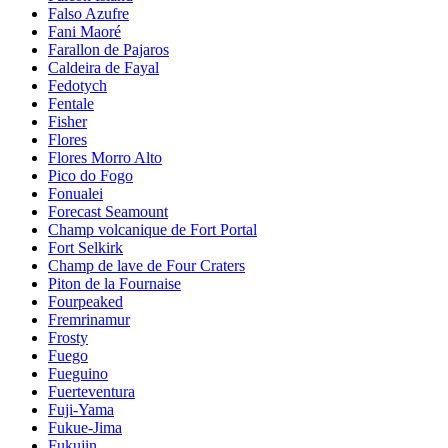
Falso Azufre
Fani Maoré
Farallon de Pajaros
Caldeira de Fayal
Fedotych
Fentale
Fisher
Flores
Flores Morro Alto
Pico do Fogo
Fonualei
Forecast Seamount
Champ volcanique de Fort Portal
Fort Selkirk
Champ de lave de Four Craters
Piton de la Fournaise
Fourpeaked
Fremrinamur
Frosty
Fuego
Fueguino
Fuerteventura
Fuji-Yama
Fukue-Jima
Fukujin