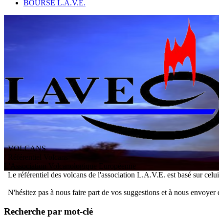
BOURSE L.A.V.E.
VOLCANS
/ Référentiel Volcans
L
'
A
ssociation
V
olcanologique
E
uropéenne
Le référentiel des volcans de l'association L.A.V.E. est basé sur celu
N'hésitez pas à nous faire part de vos suggestions et à nous envoyer 
Recherche par mot-clé