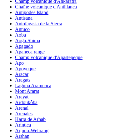
Champ volcanique d'Ankaratra
Chaîne volcanique d'Antillanca
Antipodes Island
Antisana
Antofagasta de la Sierra
Antuco
Aoba
Aoga-Shima
Apagado
Apaneca range
Champ volcanique d'Apastepeque
Apo
Apoyeque
Aracar
Aragats
Laguna Aramuaca
Mont Ararat
Arayat
Ardoukôba
Arenal
Arenales
Harra de Arhab
Arintica
Arjuno-Welirang
Arshan