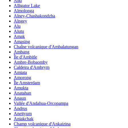
Alid
Alligator Lake
Almolonga
Alney-Chashakondzha
Alngey
Alu
Alutu
Amak
Amasing
Chaîne volcanique d'Ambalatungan
Ambang
Île d'Ambitle
Ambre-Bobaomby
Caldeira d'Ambrym
Amiata
Amorong
Île Amsterdam
Amukta
Anatahan
Anaun
Vallée d'Andahua-Orcopampa
Andrus
Aneityum
Aniakchak
Champ volcanique d'Ankaizina