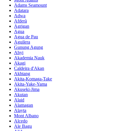
Adams Seamount
Adatara
Adwa
Afderà
Agrigan
Agua
Agua de Pau
Aguilera
Gunung Agung
Ahyi
Akademia Nauk
Akagi
Caldeira d'Akan
Akhtang
Akita-Komaga-Take
Akita-Yake-Yama
Akuseki-Jima
Akutan
Alaid
Alamagan
Alayta
Mont Albano
Alcedo
Ale Bagu