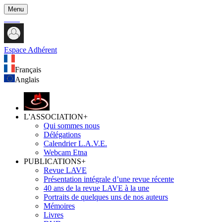
Menu
Espace Adhérent
Français
Anglais
L'ASSOCIATION
+
Qui sommes nous
Délégations
Calendrier L.A.V.E.
Webcam Etna
PUBLICATIONS
+
Revue LAVE
Présentation intégrale d’une revue récente
40 ans de la revue LAVE à la une
Portraits de quelques uns de nos auteurs
Mémoires
Livres