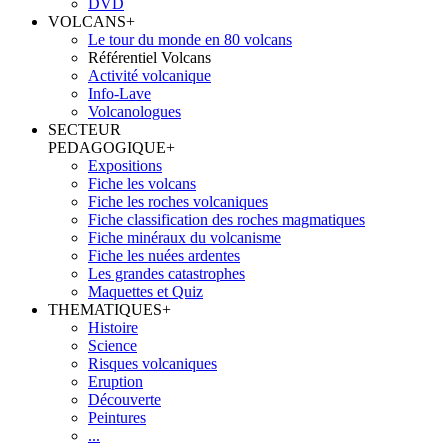
DVD
VOLCANS
+
Le tour du monde en 80 volcans
Référentiel Volcans
Activité volcanique
Info-Lave
Volcanologues
SECTEUR
PEDAGOGIQUE
+
Expositions
Fiche les volcans
Fiche les roches volcaniques
Fiche classification des roches magmatiques
Fiche minéraux du volcanisme
Fiche les nuées ardentes
Les grandes catastrophes
Maquettes et Quiz
THEMATIQUES
+
Histoire
Science
Risques volcaniques
Eruption
Découverte
Peintures
...