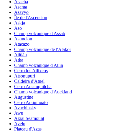
Asacha
Asama
Asavyo
Île de l'Ascension
Askja
Aso
Champ volcanique d'Assab
Asuncion
Atacazo
Champ volcanique de l'Atakor
Atitlán
Atka
Champ volcanique d'Atlin
Cerro los Atlixcos
Atsonupuri
Caldeira d'Atuel
Cerro Aucanquilcha
Champ volcanique d'Auckland
Augustine
Cerro Auquihuato
Avachinsky
Awu
Axial Seamount
Ayelu
Plateau d'Azas