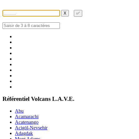
X
✅
Référentiel Volcans L.A.V.E.
Abu
Acamarachi
Acatenango
Acigöl-Nevsehir
Adagdak
Mont Adams