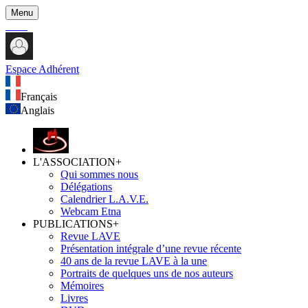
Menu
Espace Adhérent
Français
Anglais
L'ASSOCIATION
+
Qui sommes nous
Délégations
Calendrier L.A.V.E.
Webcam Etna
PUBLICATIONS
+
Revue LAVE
Présentation intégrale d’une revue récente
40 ans de la revue LAVE à la une
Portraits de quelques uns de nos auteurs
Mémoires
Livres