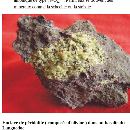
anionique de type (WO
)
. Parmi eux se trouvent des
4
minéraux comme la scheelite ou la stolzite
Enclave de péridotite ( composée d'olivine ) dans un basalte du
Languedoc