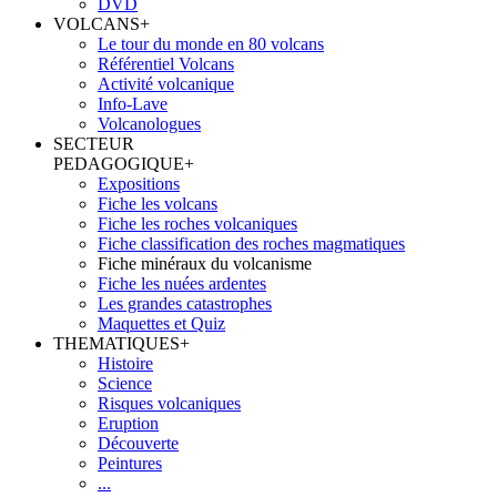
DVD
VOLCANS
+
Le tour du monde en 80 volcans
Référentiel Volcans
Activité volcanique
Info-Lave
Volcanologues
SECTEUR
PEDAGOGIQUE
+
Expositions
Fiche les volcans
Fiche les roches volcaniques
Fiche classification des roches magmatiques
Fiche minéraux du volcanisme
Fiche les nuées ardentes
Les grandes catastrophes
Maquettes et Quiz
THEMATIQUES
+
Histoire
Science
Risques volcaniques
Eruption
Découverte
Peintures
...