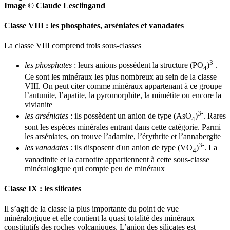
Image © Claude Lesclingand
Classe VIII : les phosphates, arséniates et vanadates
La classe VIII comprend trois sous-classes
3-
les phosphates
: leurs anions possèdent la structure (PO
)
.
4
Ce sont les minéraux les plus nombreux au sein de la classe
VIII. On peut citer comme minéraux appartenant à ce groupe
l’autunite, l’apatite, la pyromorphite, la mimétite ou encore la
vivianite
3-
les arséniates
: ils possèdent un anion de type (AsO
)
. Rares
4
sont les espèces minérales entrant dans cette catégorie. Parmi
les arséniates, on trouve l’adamite, l’érythrite et l’annabergite
3-
les vanadates
: ils disposent d'un anion de type (VO
)
. La
4
vanadinite et la carnotite appartiennent à cette sous-classe
minéralogique qui compte peu de minéraux
Classe IX : les silicates
Il s’agit de la classe la plus importante du point de vue
minéralogique et elle contient la quasi totalité des minéraux
constitutifs des roches volcaniques. L’anion des silicates est