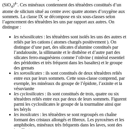
4-
(SiO
)
. Ces minéraux contiennent des tétraèdres constitués d’un
4
atome de silicium situé au centre avec quatre atomes d’oxygène aux
sommets. La classe IX se décompose en six sous-classes selon
l’agencement des tétraèdres les uns par rapport aux autres. On
distingue :
les nésosilicates
: les tétraèdres sont isolés les uns des autres et
reliés par les cations ( atomes chargés positivement ). On
distingue d’une part, des silicates d'alumine constitués par
l’andalousite, la sillimanite et le disthène et d’autre part des
silicates ferro-magnésiens comme l’olivine ( minéral essentiel
des péridotites et très fréquent dans les basaltes) et le groupe
des grenats
les sorosilicates
: ils sont constitués de deux tétraèdres reliés
entre eux par leurs sommets. Cette sous-classe comprend, par
exemple, les minéraux du groupe de l’épidote, l’axinite et la
vésuvianite
les cyclosilicates
: ils sont constitués de trois, quatre ou six
tétraèdres reliés entre eux par deux de leurs sommets. Figurent
parmi les cyclosilicates le groupe de la tourmaline ainsi que
les béryls
les inosilcates
: les tétraèdres se sont regroupés en chaîne
formant des cristaux allongés et fibreux. Les pyroxènes et les
amphiboles, minéraux très fréquents dans les laves, sont des