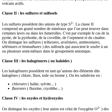
volcans actifs.
Classe II : les sulfures et sulfosels
2-
Les sulfures possèdent des anions de type S
. La classe II
comprend un grand nombre de minéraux que l’on peut trouver dans
certaines laves ou dans les fumerolles. C'est par exemple le cas de la
pyrite, de la pyrrhotite, de la covellite, de l’orpiment et du cinabre.
On distingue les sulfures (
tellurures, arséniures, antimoniures,
séléniures et bismuthures
) des sulfosels qui associent le soufre à un
ou plusieurs semi-métaux dans le groupement anionique.
Classe III : les halogénures ( ou haloïdes )
Les halogénures possèdent en tant qu’anions des éléments dits
halogènes ( chlore, fluor, iode ou brome ). On les subdivise en :
chlorures
( halite, sylvite... )
fluorures
( fluorine, cryolithe... )
Classe IV : les oxydes et hydroxydes
2-
On distingue les oxydes ( leur anion est celui de l'oxygène O
) des