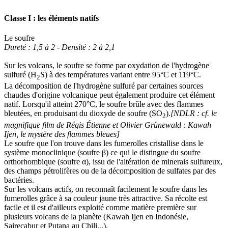
Classe I : les éléments natifs
Le soufre
Dureté : 1,5 à 2 - Densité : 2 à 2,1
Sur les volcans, le soufre se forme par oxydation de l'hydrogène
sulfuré (H
S) à des températures variant entre 95°C et 119°C.
2
La décomposition de l'hydrogène sulfuré par certaines sources
chaudes d'origine volcanique peut également produire cet élément
natif. Lorsqu'il atteint 270°C, le soufre brûle avec des flammes
bleutées, en produisant du dioxyde de soufre (SO
).
[NDLR : cf. le
2
magnifique film de Régis Étienne et Olivier Grünewald : Kawah
Ijen, le mystère des flammes bleues]
Le soufre que l'on trouve dans les fumerolles cristallise dans le
système monoclinique (soufre β) ce qui le distingue du soufre
orthorhombique (soufre α), issu de l'altération de minerais sulfureux,
des champs pétrolifères ou de la décomposition de sulfates par des
bactéries.
Sur les volcans actifs, on reconnaît facilement le soufre dans les
fumerolles grâce à sa couleur jaune très attractive. Sa récolte est
facile et il est d'ailleurs exploité comme matière première sur
plusieurs volcans de la planète (Kawah Ijen en Indonésie,
Sairecabur et Putana au Chili...).