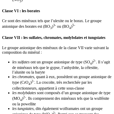
3
Classe VI : les borates
Ce sont des minéraux tels que l’ulexite ou le borax. Le groupe
3-
5-
anionique des borates est (BO
)
ou (BO
)
3
4
Classe VII : les sulfates, chromates, molybdates et tungstates
Le groupe anionique des minéraux de la classe VII varie suivant la
composition du minéral :
2-
les sulfates
ont un groupe anionique de type (SO
)
. Il s’agit
4
de minéraux tels que le gypse, l’anhydrite, la célestite,
l’alunite ou la baryte
les chromates
, quant à eux, possèdent un groupe anionique de
2-
type (CrO
)
. La crocoïte, très recherchée par les
4
collectionneurs, appartient à cette sous-classe
les molybdates
sont composés d’un groupe anionique de type
2-
(MO
)
. Ils comprennent des minéraux tels que la wulfénite
4
ou la powellite
les tungstates
, dits également wolframates ont un groupe
2-