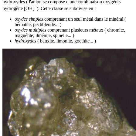
hydroxydes ( l'anion se compose d'une combinaison oxygène-
-
hydrogène [OH]
). Cette classe se subdivise en :
oxydes simples
comprenant un seul métal dans le minéral (
hématite, pechblende... )
oxydes multiples
comprenant plusieurs métaux ( chromite,
magnétite, ilménite, spinelle... )
hydroxydes
( bauxite, limonite, goethite... )