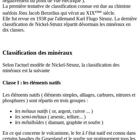
négativement du point de vue électrique ).
La première tentative de classification connue est due au chimiste
eme
suédois Jöns Jacob Berzelius qui vécut au XIX
siècle.
Elle fut revue en 1938 par l'allemand Karl Flugo Strunz. La dernière
classification de Nickel-Strunz répartit désormais les minéraux en
dix classes.
Classification des minéraux
Selon l'actuel modèle de Nickel-Strunz, la classification des
minéraux est la suivante
Classe I : les éléments natifs
Les éléments natifs ( éléments simples, alliages, carbures, nitrures et
phosphures ) sont répartis en trois groupes :
les métaux natifs
( or, argent, cuivre ... )
les semi-métaux
( arsenic, tellure... )
les métalloïdes
( diamant, graphite et soufre )
En ce qui concerne le volcanisme, le fer à l’état natif est connu dans
certains basaltes du Groenland et le soufre sur pratiquement tous les