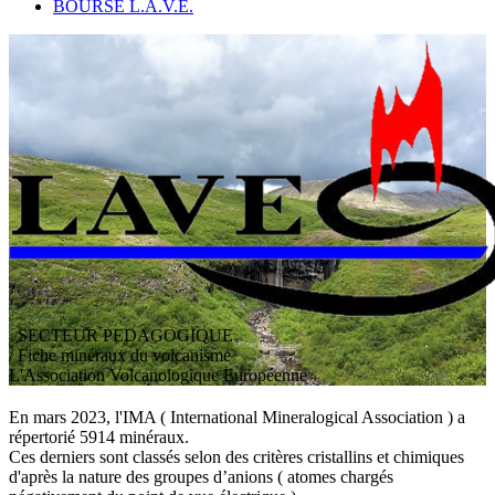
BOURSE L.A.V.E.
SECTEUR PEDAGOGIQUE
/ Fiche minéraux du volcanisme
L
'
A
ssociation
V
olcanologique
E
uropéenne
En mars 2023, l'
IMA
(
I
nternational
M
ineralogical
A
ssociation ) a
répertorié 5914 minéraux.
Ces derniers sont classés selon des critères cristallins et chimiques
d'après la nature des groupes d’anions ( atomes chargés