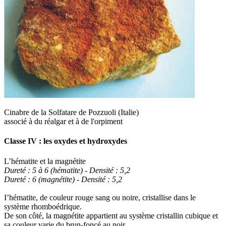
Cinabre de la Solfatare de Pozzuoli (Italie)
associé à du réalgar et à de l'orpiment
Classe IV : les oxydes et hydroxydes
L’hématite et la magnétite
Dureté : 5 à 6 (hématite) - Densité : 5,2
Dureté : 6 (magnétite) - Densité : 5,2
I’hématite, de couleur rouge sang ou noire, cristallise dans le
système rhomboédrique.
De son côté, la magnétite appartient au système cristallin cubique et
sa couleur varie du brun-foncé au noir.