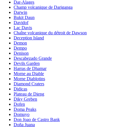
Dar-Alages
Champ volcanique de Dariganga
Darwin
Bukit Daun
Davidof
Lac Davis
Chaîne volcanique du détroit de Dawson
Deception Island
Demon
Dempo
Denison
Descabezado Grande
Devils Garden
Harras de Dhamar
Morne au Diable
Morne Diablotins
Diamond Craters
Didicas
Plateau de Dieng
Diky Greben
Dofen
Doma Peaks
Domuyo
Don Joao de Castro Bank
Doña Juana