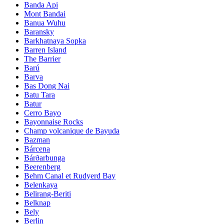
Banda Api
Mont Bandai
Banua Wuhu
Baransky
Barkhatnaya Sopka
Barren Island
The Barrier
Barú
Barva
Bas Dong Nai
Batu Tara
Batur
Cerro Bayo
Bayonnaise Rocks
Champ volcanique de Bayuda
Bazman
Bárcena
Bárðarbunga
Beerenberg
Behm Canal et Rudyerd Bay
Belenkaya
Belirang-Beriti
Belknap
Bely
Berlin