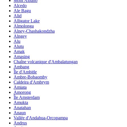
Mont Albano
Alcedo
Ale Bagu
Alid
Alligator Lake
Almolonga
Alney-Chashakondzha
Alngey
Alu
Alutu
Amak
Amasing
Chaîne volcanique d'Ambalatungan
Ambang
Île d'Ambitle
Ambre-Bobaomby
Caldeira d'Ambrym
Amiata
Amorong
Île Amsterdam
Amukta
Anatahan
Anaun
Vallée d'Andahua-Orcopampa
Andrus