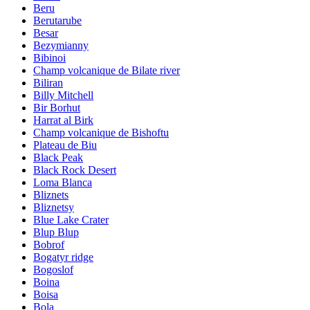
Beru
Berutarube
Besar
Bezymianny
Bibinoi
Champ volcanique de Bilate river
Biliran
Billy Mitchell
Bir Borhut
Harrat al Birk
Champ volcanique de Bishoftu
Plateau de Biu
Black Peak
Black Rock Desert
Loma Blanca
Bliznets
Bliznetsy
Blue Lake Crater
Blup Blup
Bobrof
Bogatyr ridge
Bogoslof
Boina
Boisa
Bola