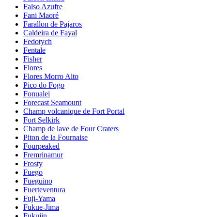
Falso Azufre
Fani Maoré
Farallon de Pajaros
Caldeira de Fayal
Fedotych
Fentale
Fisher
Flores
Flores Morro Alto
Pico do Fogo
Fonualei
Forecast Seamount
Champ volcanique de Fort Portal
Fort Selkirk
Champ de lave de Four Craters
Piton de la Fournaise
Fourpeaked
Fremrinamur
Frosty
Fuego
Fueguino
Fuerteventura
Fuji-Yama
Fukue-Jima
Fukujin