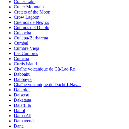
Crater Lake
Crater Mountain
Craters of the Moon
Crow Lagoon
Cuernos de Negros
Cuernos del Diablo
Cuicocha
Cuilapa-Barbarena
Cumbal
Cumbre Vieja
Las Cumbres
Curacoa
Curtis Island
Chaîne volcanique de Cù-Lao Ré
Dabbahu
Dabbayra
Chaîne volcanique de Dacht-I-Navar
Daikoku
Daisetsu
Dakataua
Dalaffilla
Dallol
Dama Ali
Damavend
Dana