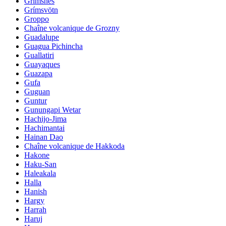
Grimsnes
Grímsvötn
Groppo
Chaîne volcanique de Grozny
Guadalupe
Guagua Pichincha
Guallatiri
Guayaques
Guazapa
Gufa
Guguan
Guntur
Gunungapi Wetar
Hachijo-Jima
Hachimantai
Hainan Dao
Chaîne volcanique de Hakkoda
Hakone
Haku-San
Haleakala
Halla
Hanish
Hargy
Harrah
Haruj