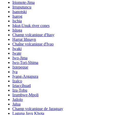
Iriomote-Jima
Irruputuncu
Isanotski
Isarog
Ischia
Iskut-Unuk river cones
Isluga
Champ volcanique d'Itasy
Harrat Ithnayn
Chaîne volcanique d'Ivao
Iwaki
Iwate
Iwo-Jima
Iwo-Tori-Shima
Ixtepeque
Iya
Iyang-Argapura
Izalco
Iztaccíhuatl
Izu-Tobu
Izumbwe-Mpoli
Jailolo
Jalua
Champ volcanique de Jaraguay
Laguna Jayu Khota