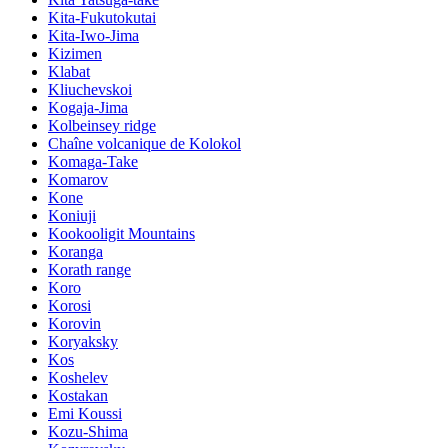
Kita-Fukutokutai
Kita-Iwo-Jima
Kizimen
Klabat
Kliuchevskoi
Kogaja-Jima
Kolbeinsey ridge
Chaîne volcanique de Kolokol
Komaga-Take
Komarov
Kone
Koniuji
Kookooligit Mountains
Koranga
Korath range
Koro
Korosi
Korovin
Koryaksky
Kos
Koshelev
Kostakan
Emi Koussi
Kozu-Shima