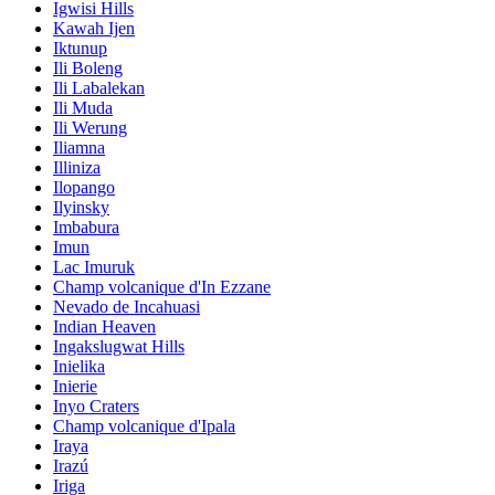
Igwisi Hills
Kawah Ijen
Iktunup
Ili Boleng
Ili Labalekan
Ili Muda
Ili Werung
Iliamna
Illiniza
Ilopango
Ilyinsky
Imbabura
Imun
Lac Imuruk
Champ volcanique d'In Ezzane
Nevado de Incahuasi
Indian Heaven
Ingakslugwat Hills
Inielika
Inierie
Inyo Craters
Champ volcanique d'Ipala
Iraya
Irazú
Iriga