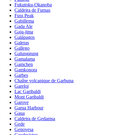
Fukutoku-Okanoba
Caldeira de Furnas
Fuss Peak
Gabillema
Gada Ale
Gaja-jima
Galápagos
Galeras
Gallego
Galunggung
Gamalama
Gamchen
Gamkonora
Garbes
Chaîne volcanique de Garbuna
Gareloi
Lac Garibaldi
Mont Garibaldi
Garove
Garua Harbour
Gaua
Caldeira de Gedamsa
Gede
Genovesa
Geodesistoy