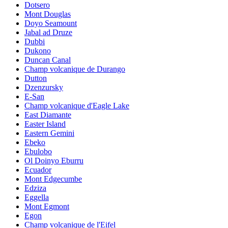
Dotsero
Mont Douglas
Doyo Seamount
Jabal ad Druze
Dubbi
Dukono
Duncan Canal
Champ volcanique de Durango
Dutton
Dzenzursky
E-San
Champ volcanique d'Eagle Lake
East Diamante
Easter Island
Eastern Gemini
Ebeko
Ebulobo
Ol Doinyo Eburru
Ecuador
Mont Edgecumbe
Edziza
Eggella
Mont Egmont
Egon
Champ volcanique de l'Eifel