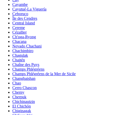
Cayambe
Cayutué-La Viguería
Ceboruco
Île des Cendres
Central Island
Cereme
Cézallier
Ch'uga-Ryong
Chacana
Nevado Chachani
Chachimbiro
Chagulak
Chaitén
Chaîne des Puys
Champs Phlégréens
Champs Phlégréens de la Mer de Sicile
Changbaishan
Chao
Cerro Chascon
Cherny
Cherpuk
Chichinautzin
El Chichón
Chiginagak