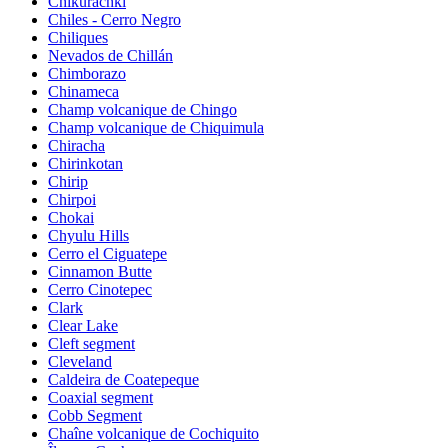
Chikurachki
Chiles - Cerro Negro
Chiliques
Nevados de Chillán
Chimborazo
Chinameca
Champ volcanique de Chingo
Champ volcanique de Chiquimula
Chiracha
Chirinkotan
Chirip
Chirpoi
Chokai
Chyulu Hills
Cerro el Ciguatepe
Cinnamon Butte
Cerro Cinotepec
Clark
Clear Lake
Cleft segment
Cleveland
Caldeira de Coatepeque
Coaxial segment
Cobb Segment
Chaîne volcanique de Cochiquito