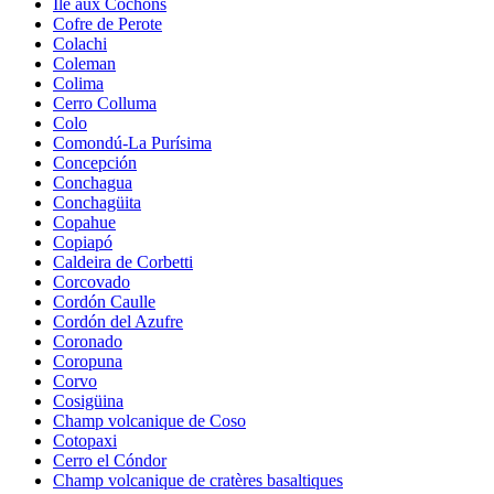
Île aux Cochons
Cofre de Perote
Colachi
Coleman
Colima
Cerro Colluma
Colo
Comondú-La Purísima
Concepción
Conchagua
Conchagüita
Copahue
Copiapó
Caldeira de Corbetti
Corcovado
Cordón Caulle
Cordón del Azufre
Coronado
Coropuna
Corvo
Cosigüina
Champ volcanique de Coso
Cotopaxi
Cerro el Cóndor
Champ volcanique de cratères basaltiques