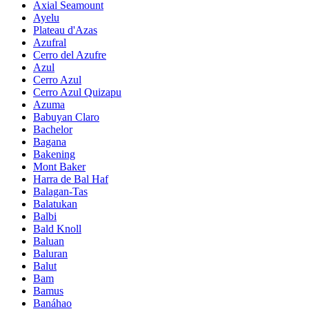
Axial Seamount
Ayelu
Plateau d'Azas
Azufral
Cerro del Azufre
Azul
Cerro Azul
Cerro Azul Quizapu
Azuma
Babuyan Claro
Bachelor
Bagana
Bakening
Mont Baker
Harra de Bal Haf
Balagan-Tas
Balatukan
Balbi
Bald Knoll
Baluan
Baluran
Balut
Bam
Bamus
Banáhao