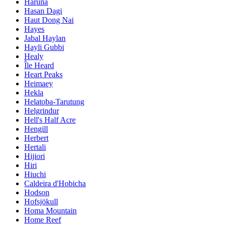
Haruna
Hasan Dagi
Haut Dong Nai
Hayes
Jabal Haylan
Hayli Gubbi
Healy
Île Heard
Heart Peaks
Heimaey
Hekla
Helatoba-Tarutung
Helgrindur
Hell's Half Acre
Hengill
Herbert
Hertali
Hijiori
Hiri
Hiuchi
Caldeira d'Hobicha
Hodson
Hofsjökull
Homa Mountain
Home Reef