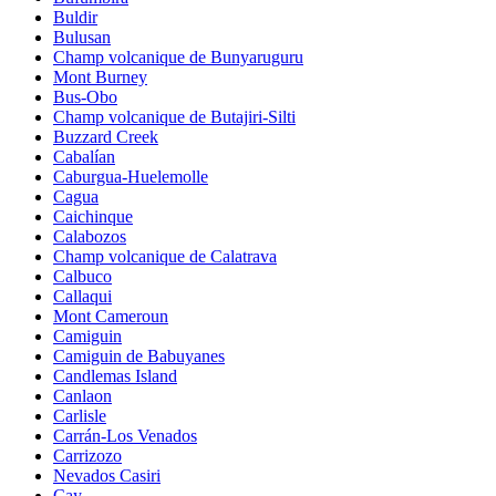
Buldir
Bulusan
Champ volcanique de Bunyaruguru
Mont Burney
Bus-Obo
Champ volcanique de Butajiri-Silti
Buzzard Creek
Cabalían
Caburgua-Huelemolle
Cagua
Caichinque
Calabozos
Champ volcanique de Calatrava
Calbuco
Callaqui
Mont Cameroun
Camiguin
Camiguin de Babuyanes
Candlemas Island
Canlaon
Carlisle
Carrán-Los Venados
Carrizozo
Nevados Casiri
Cay