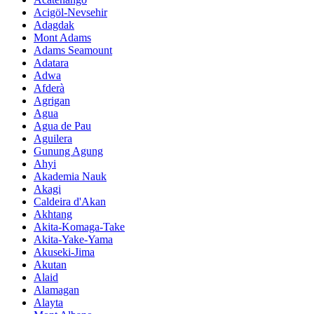
Acigöl-Nevsehir
Adagdak
Mont Adams
Adams Seamount
Adatara
Adwa
Afderà
Agrigan
Agua
Agua de Pau
Aguilera
Gunung Agung
Ahyi
Akademia Nauk
Akagi
Caldeira d'Akan
Akhtang
Akita-Komaga-Take
Akita-Yake-Yama
Akuseki-Jima
Akutan
Alaid
Alamagan
Alayta