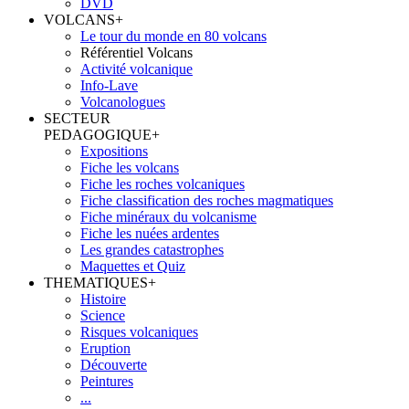
DVD
VOLCANS
+
Le tour du monde en 80 volcans
Référentiel Volcans
Activité volcanique
Info-Lave
Volcanologues
SECTEUR
PEDAGOGIQUE
+
Expositions
Fiche les volcans
Fiche les roches volcaniques
Fiche classification des roches magmatiques
Fiche minéraux du volcanisme
Fiche les nuées ardentes
Les grandes catastrophes
Maquettes et Quiz
THEMATIQUES
+
Histoire
Science
Risques volcaniques
Eruption
Découverte
Peintures
...