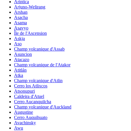
Arintica
Arjuno-Welirang
Arshan
Asacha
Asama
Asavyo
Île de l'Ascension
Askja
Aso
Champ volcanique d'Assab
Asuncion
Atacazo
Champ volcanique de l'Atakor
Atitlán
Atka
Champ volcanique d'Atlin
Cerro los Atlixcos
Atsonupuri
Caldeira d'Atuel
Cerro Aucanquilcha
Champ volcanique d'Auckland
Augustine
Cerro Auquihuato
Avachinsky
Awu