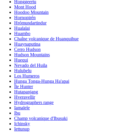
Honggeertu
Mont Hood
Hoodoo Mountain
Hornopirén
Hrómundartindur
Hualalai
Huambo
Chaîne volcanique de Huanquihue
Huaynaputina
Cerro Hudson
Hudson Mountains
Huequi
Nevado del Huila
Hulubelu
Los Humeros
Hunga Tonga-Hunga Ha'apai
Île Hunter
Hutapanjang
Hveravellir
Hydrographers range
Iamalele
Ibu
Champ volcanique d'Ibusuki
Ichinsky
Iettunup