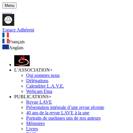
Menu
Espace Adhérent
Français
Anglais
L'ASSOCIATION
+
Qui sommes nous
Délégations
Calendrier L.A.V.E.
Webcam Etna
PUBLICATIONS
+
Revue LAVE
Présentation intégrale d’une revue récente
40 ans de la revue LAVE à la une
Portraits de quelques uns de nos auteurs
Mémoires
Livres