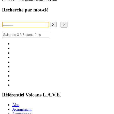
Recherche par mot-clé
X
✅
Référentiel Volcans L.A.V.E.
Abu
Acamarachi
Acatenango