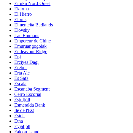
Eifuku Nord-Ouest
Ekarma
El Hierro
Elbrus
Elmenteita Badlands
Elovsky
Lac Emmons
Empereur de Chine
Emuruangogolak
Endeavour Ridge
Epi
Erciyes Dagi
Erebus
Erta Ale
Es Safa
Escala
Escanaba Segment
Cerro Escorial
Esjufjöll
Esmeralda Bank
Île de l'Est
Estelí
Etna
Eyjafjöll
Falcon Island