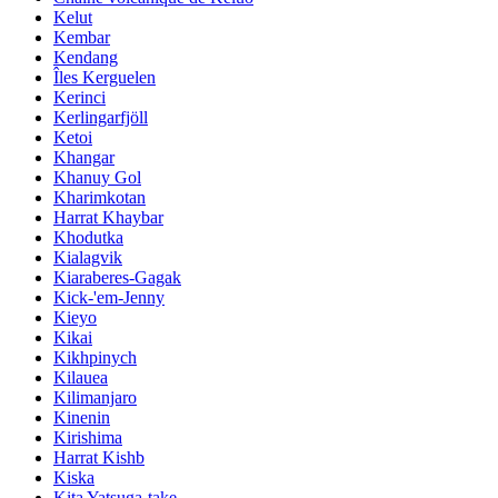
Kelut
Kembar
Kendang
Îles Kerguelen
Kerinci
Kerlingarfjöll
Ketoi
Khangar
Khanuy Gol
Kharimkotan
Harrat Khaybar
Khodutka
Kialagvik
Kiaraberes-Gagak
Kick-'em-Jenny
Kieyo
Kikai
Kikhpinych
Kilauea
Kilimanjaro
Kinenin
Kirishima
Harrat Kishb
Kiska
Kita Yatsuga-take