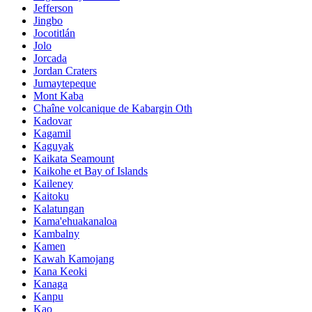
Jefferson
Jingbo
Jocotitlán
Jolo
Jorcada
Jordan Craters
Jumaytepeque
Mont Kaba
Chaîne volcanique de Kabargin Oth
Kadovar
Kagamil
Kaguyak
Kaikata Seamount
Kaikohe et Bay of Islands
Kaileney
Kaitoku
Kalatungan
Kama'ehuakanaloa
Kambalny
Kamen
Kawah Kamojang
Kana Keoki
Kanaga
Kanpu
Kao