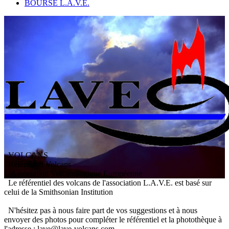
BOURSE L.A.V.E.
VOLCANS
/ Référentiel Volcans
L
'
A
ssociation
V
olcanologique
E
uropéenne
Le référentiel des volcans de l'association L.A.V.E. est basé sur
celui de la Smithsonian Institution
N'hésitez pas à nous faire part de vos suggestions et à nous
envoyer des photos pour compléter le référentiel et la photothèque à
l'adresse : lave@lave-volcans.com