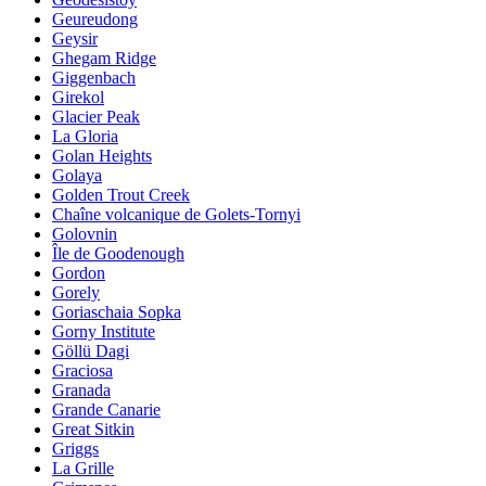
Geureudong
Geysir
Ghegam Ridge
Giggenbach
Girekol
Glacier Peak
La Gloria
Golan Heights
Golaya
Golden Trout Creek
Chaîne volcanique de Golets-Tornyi
Golovnin
Île de Goodenough
Gordon
Gorely
Goriaschaia Sopka
Gorny Institute
Göllü Dagi
Graciosa
Granada
Grande Canarie
Great Sitkin
Griggs
La Grille