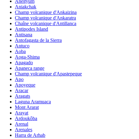
Aneityum
Aniakchak
Champ volcanique d'Ankaizina
Champ volcanique d'Ankaratra
Chaîne volcanique d'Antillanca
Antipodes Island
Antisana
Antofagasta de la Sierra
Antuco
Aoba
Aoga-Shima
Apagado
Apaneca range
Champ volcanique d'Apastepeque
Apo
Apoyeque
Aracar
Aragats
Laguna Aramuaca
Mont Ararat
Arayat
Ardoukôba
Arenal
Arenales
Harra de Arhab