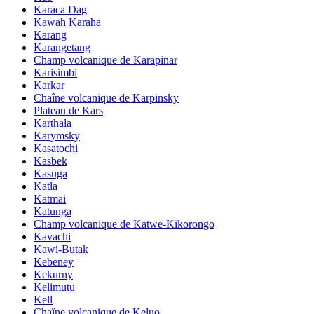
Karaca Dag
Kawah Karaha
Karang
Karangetang
Champ volcanique de Karapinar
Karisimbi
Karkar
Chaîne volcanique de Karpinsky
Plateau de Kars
Karthala
Karymsky
Kasatochi
Kasbek
Kasuga
Katla
Katmai
Katunga
Champ volcanique de Katwe-Kikorongo
Kavachi
Kawi-Butak
Kebeney
Kekurny
Kelimutu
Kell
Chaîne volcanique de Keluo