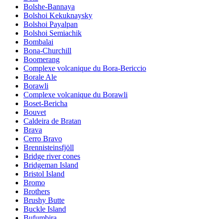
Bolshe-Bannaya
Bolshoi Kekuknaysky
Bolshoi Payalpan
Bolshoi Semiachik
Bombalai
Bona-Churchill
Boomerang
Complexe volcanique du Bora-Bericcio
Borale Ale
Borawli
Complexe volcanique du Borawli
Boset-Bericha
Bouvet
Caldeira de Bratan
Brava
Cerro Bravo
Brennisteinsfjöll
Bridge river cones
Bridgeman Island
Bristol Island
Bromo
Brothers
Brushy Butte
Buckle Island
Bufumbira