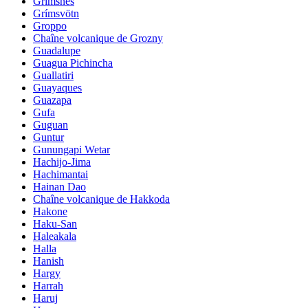
Grimsnes
Grímsvötn
Groppo
Chaîne volcanique de Grozny
Guadalupe
Guagua Pichincha
Guallatiri
Guayaques
Guazapa
Gufa
Guguan
Guntur
Gunungapi Wetar
Hachijo-Jima
Hachimantai
Hainan Dao
Chaîne volcanique de Hakkoda
Hakone
Haku-San
Haleakala
Halla
Hanish
Hargy
Harrah
Haruj