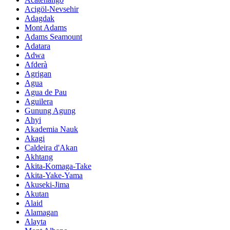
Acigöl-Nevsehir
Adagdak
Mont Adams
Adams Seamount
Adatara
Adwa
Afderà
Agrigan
Agua
Agua de Pau
Aguilera
Gunung Agung
Ahyi
Akademia Nauk
Akagi
Caldeira d'Akan
Akhtang
Akita-Komaga-Take
Akita-Yake-Yama
Akuseki-Jima
Akutan
Alaid
Alamagan
Alayta