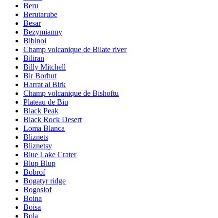
Beru
Berutarube
Besar
Bezymianny
Bibinoi
Champ volcanique de Bilate river
Biliran
Billy Mitchell
Bir Borhut
Harrat al Birk
Champ volcanique de Bishoftu
Plateau de Biu
Black Peak
Black Rock Desert
Loma Blanca
Bliznets
Bliznetsy
Blue Lake Crater
Blup Blup
Bobrof
Bogatyr ridge
Bogoslof
Boina
Boisa
Bola