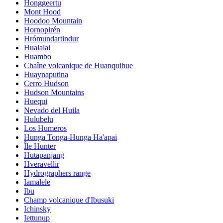
Honggeertu
Mont Hood
Hoodoo Mountain
Hornopirén
Hrómundartindur
Hualalai
Huambo
Chaîne volcanique de Huanquihue
Huaynaputina
Cerro Hudson
Hudson Mountains
Huequi
Nevado del Huila
Hulubelu
Los Humeros
Hunga Tonga-Hunga Ha'apai
Île Hunter
Hutapanjang
Hveravellir
Hydrographers range
Iamalele
Ibu
Champ volcanique d'Ibusuki
Ichinsky
Iettunup