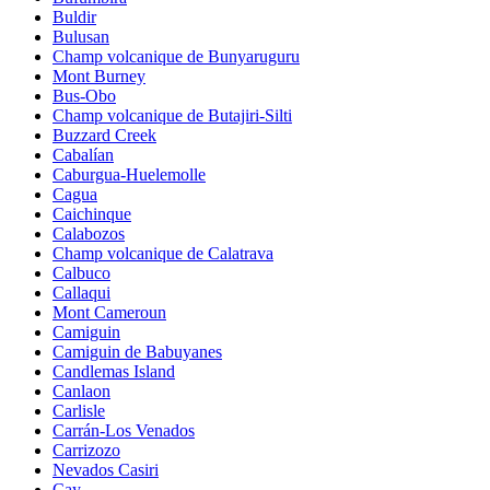
Buldir
Bulusan
Champ volcanique de Bunyaruguru
Mont Burney
Bus-Obo
Champ volcanique de Butajiri-Silti
Buzzard Creek
Cabalían
Caburgua-Huelemolle
Cagua
Caichinque
Calabozos
Champ volcanique de Calatrava
Calbuco
Callaqui
Mont Cameroun
Camiguin
Camiguin de Babuyanes
Candlemas Island
Canlaon
Carlisle
Carrán-Los Venados
Carrizozo
Nevados Casiri
Cay