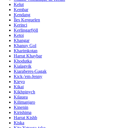
Kelut
Kembar
Kendang
Îles Kerguelen
Kerinci
Kerlingarfjöll
Ketoi
Khangar
Khanuy Gol
Kharimkotan
Harrat Khaybar
Khodutka
Kialagvik
Kiaraberes-Gagak
Kick-'em-Jenny
Kieyo
Kikai
Kikhpinych
Kilauea
Kilimanjaro
Kinenin
Kirishima
Harrat Kishb
Kiska
Kita Yatsuga-take