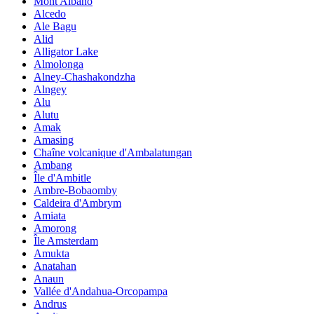
Mont Albano
Alcedo
Ale Bagu
Alid
Alligator Lake
Almolonga
Alney-Chashakondzha
Alngey
Alu
Alutu
Amak
Amasing
Chaîne volcanique d'Ambalatungan
Ambang
Île d'Ambitle
Ambre-Bobaomby
Caldeira d'Ambrym
Amiata
Amorong
Île Amsterdam
Amukta
Anatahan
Anaun
Vallée d'Andahua-Orcopampa
Andrus