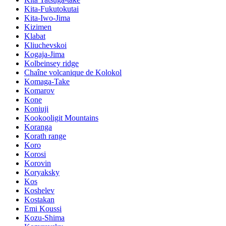
Kita-Fukutokutai
Kita-Iwo-Jima
Kizimen
Klabat
Kliuchevskoi
Kogaja-Jima
Kolbeinsey ridge
Chaîne volcanique de Kolokol
Komaga-Take
Komarov
Kone
Koniuji
Kookooligit Mountains
Koranga
Korath range
Koro
Korosi
Korovin
Koryaksky
Kos
Koshelev
Kostakan
Emi Koussi
Kozu-Shima