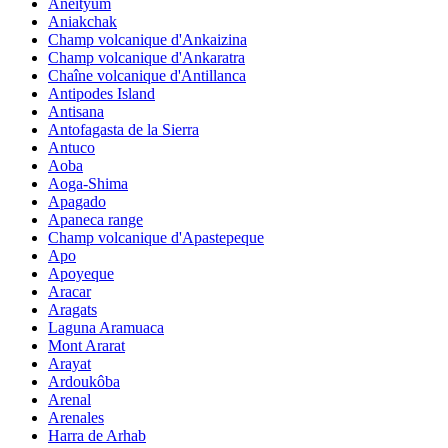
Aneityum
Aniakchak
Champ volcanique d'Ankaizina
Champ volcanique d'Ankaratra
Chaîne volcanique d'Antillanca
Antipodes Island
Antisana
Antofagasta de la Sierra
Antuco
Aoba
Aoga-Shima
Apagado
Apaneca range
Champ volcanique d'Apastepeque
Apo
Apoyeque
Aracar
Aragats
Laguna Aramuaca
Mont Ararat
Arayat
Ardoukôba
Arenal
Arenales
Harra de Arhab