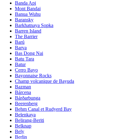
Banda Api
Mont Bandai
Banua Wuhu
Baransky
Barkhatnaya Sopka
Barren Island
The Barrier
Barú
Barva
Bas Dong Nai
Batu Tara
Batur
Cerro Bayo
Bayonnaise Rocks
Champ volcanique de Bayuda
Bazman
Bárcena
Bárðarbunga
Beerenberg
Behm Canal et Rudyerd Bay
Belenkaya
Belirang-Beriti
Belknap
Bely
Berlin