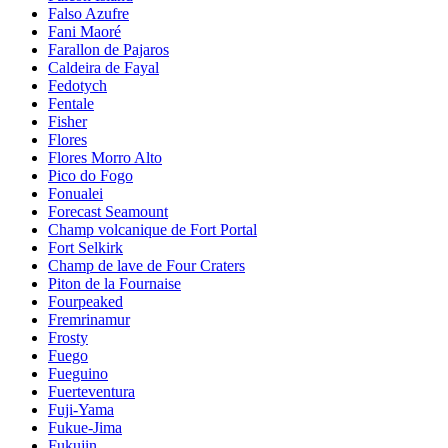
Falso Azufre
Fani Maoré
Farallon de Pajaros
Caldeira de Fayal
Fedotych
Fentale
Fisher
Flores
Flores Morro Alto
Pico do Fogo
Fonualei
Forecast Seamount
Champ volcanique de Fort Portal
Fort Selkirk
Champ de lave de Four Craters
Piton de la Fournaise
Fourpeaked
Fremrinamur
Frosty
Fuego
Fueguino
Fuerteventura
Fuji-Yama
Fukue-Jima
Fukujin