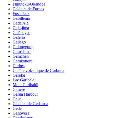
Fukutoku-Okanoba
Caldeira de Furnas
Fuss Peak
Gabillema
Gada Ale
Gaja-jima
Galápagos
Galeras
Gallego
Galunggung
Gamalama
Gamchen
Gamkonora
Garbes
Chaîne volcanique de Garbuna
Gareloi
Lac Garibaldi
Mont Garibaldi
Garove
Garua Harbour
Gaua
Caldeira de Gedamsa
Gede
Genovesa
Geodesistoy