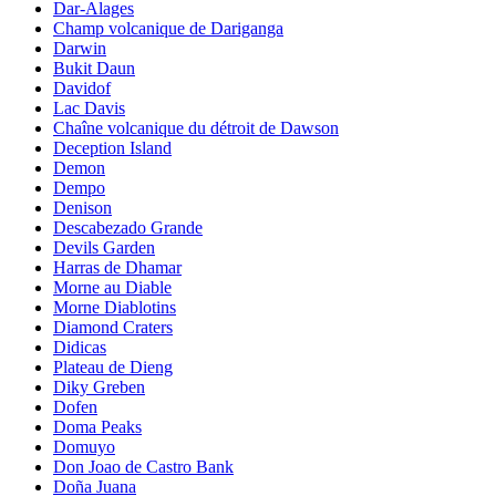
Dar-Alages
Champ volcanique de Dariganga
Darwin
Bukit Daun
Davidof
Lac Davis
Chaîne volcanique du détroit de Dawson
Deception Island
Demon
Dempo
Denison
Descabezado Grande
Devils Garden
Harras de Dhamar
Morne au Diable
Morne Diablotins
Diamond Craters
Didicas
Plateau de Dieng
Diky Greben
Dofen
Doma Peaks
Domuyo
Don Joao de Castro Bank
Doña Juana