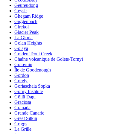
Geureudong
Geysir
Ghegam Ridge
Giggenbach
Girekol
Glacier Peak
La Gloria
Golan Heights
Golaya
Golden Trout Creek
Chaîne volcanique de Golets-Tornyi
Golovnin
Île de Goodenough
Gordon
Gorely
Goriaschaia Sopka
Gorny Institute
Göllü Dagi
Graciosa
Granada
Grande Canarie
Great Sitkin
Griggs
La Grille