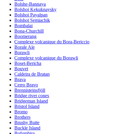
Bolshe-Bannaya
Bolshoi Kekuknaysky
Bolshoi Payalpan
Bolshoi Semiachik
Bombalai
Bona-Churchill
Boomerang
Complexe volcanique du Bora-Bericcio
Borale Ale
Borawli
Complexe volcanique du Borawli
Boset-Bericha
Bouvet
Caldeira de Bratan
Brava
Cerro Bravo
Brennisteinsfjöll
Bridge river cones
Bridgeman Island
Bristol Island
Bromo
Brothers
Brushy Butte
Buckle Island
Bufumbira