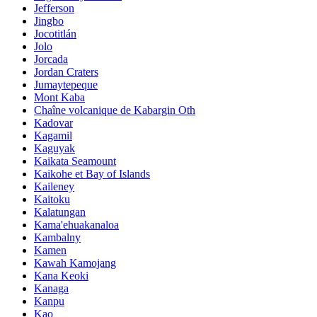
Jefferson
Jingbo
Jocotitlán
Jolo
Jorcada
Jordan Craters
Jumaytepeque
Mont Kaba
Chaîne volcanique de Kabargin Oth
Kadovar
Kagamil
Kaguyak
Kaikata Seamount
Kaikohe et Bay of Islands
Kaileney
Kaitoku
Kalatungan
Kama'ehuakanaloa
Kambalny
Kamen
Kawah Kamojang
Kana Keoki
Kanaga
Kanpu
Kao