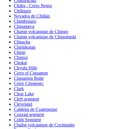
Chikurachki
Chiles - Cerro Negro
Chiliques
Nevados de Chillán
Chimborazo
Chinameca
Champ volcanique de Chingo
Champ volcanique de Chiquimula
Chiracha
Chirinkotan
Chirip
Chirpoi
Chokai
Chyulu Hills
Cerro el Ciguatepe
Cinnamon Butte
Cerro Cinotepec
Clark
Clear Lake
Cleft segment
Cleveland
Caldeira de Coatepeque
Coaxial segment
Cobb Segment
Chaîne volcanique de Cochiquito