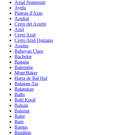
Axial Seamount
Ayelu
Plateau d'Azas
Azufral
Cerro del Azufre
Azul
Cerro Azul
Cerro Azul Quizapu
Azuma
Babuyan Claro
Bachelor
Bagana
Bakening
Mont Baker
Harra de Bal Haf
Balagan-Tas
Balatukan
Balbi
Bald Knoll
Baluan
Baluran
Balut
Bam
Bamus
Banáhao