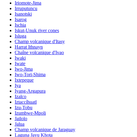
Iriomote-Jima
Irruputuncu
Isanotski
Isarog
Ischia
Iskut-Unuk river cones
Isluga
Champ volcanique d'Itasy
Harrat Ithnayn
Chaîne volcanique d'Ivao
Iwaki
Iwate
Iwo-Jima
Iwo-Tori-Shima
Ixtepeque
Iya
Iyang-Argapura
Izalco
Iztaccíhuatl
Izu-Tobu
Izumbwe-Mpoli
Jailolo
Jalua
Champ volcanique de Jaraguay
Laguna Jayu Khota