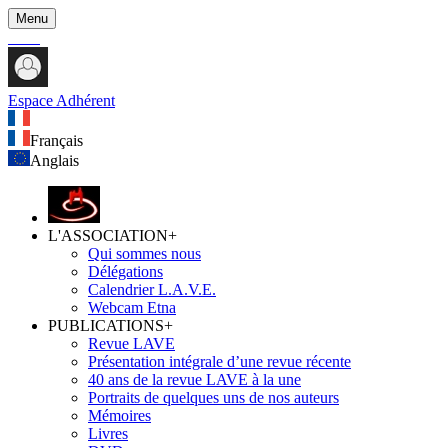
Menu
Espace Adhérent
Français
Anglais
L'ASSOCIATION
+
Qui sommes nous
Délégations
Calendrier L.A.V.E.
Webcam Etna
PUBLICATIONS
+
Revue LAVE
Présentation intégrale d’une revue récente
40 ans de la revue LAVE à la une
Portraits de quelques uns de nos auteurs
Mémoires
Livres