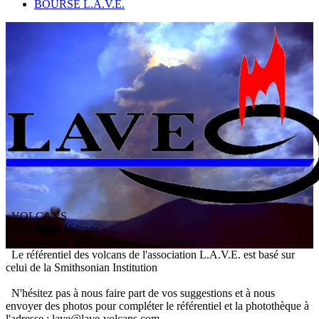
BOURSE L.A.V.E.
VOLCANS
/ Référentiel Volcans
L
'
A
ssociation
V
olcanologique
E
uropéenne
Le référentiel des volcans de l'association L.A.V.E. est basé sur
celui de la Smithsonian Institution
N'hésitez pas à nous faire part de vos suggestions et à nous
envoyer des photos pour compléter le référentiel et la photothèque à
l'adresse : lave@lave-volcans.com