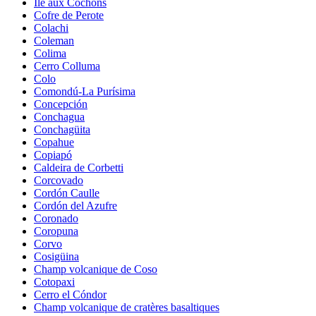
Île aux Cochons
Cofre de Perote
Colachi
Coleman
Colima
Cerro Colluma
Colo
Comondú-La Purísima
Concepción
Conchagua
Conchagüita
Copahue
Copiapó
Caldeira de Corbetti
Corcovado
Cordón Caulle
Cordón del Azufre
Coronado
Coropuna
Corvo
Cosigüina
Champ volcanique de Coso
Cotopaxi
Cerro el Cóndor
Champ volcanique de cratères basaltiques