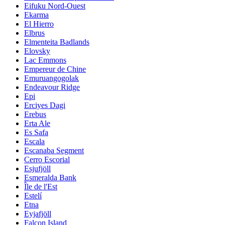
Eifuku Nord-Ouest
Ekarma
El Hierro
Elbrus
Elmenteita Badlands
Elovsky
Lac Emmons
Empereur de Chine
Emuruangogolak
Endeavour Ridge
Epi
Erciyes Dagi
Erebus
Erta Ale
Es Safa
Escala
Escanaba Segment
Cerro Escorial
Esjufjöll
Esmeralda Bank
Île de l'Est
Estelí
Etna
Eyjafjöll
Falcon Island