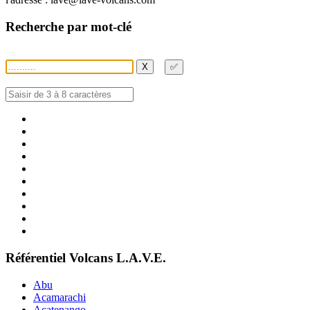
Recherche par mot-clé
X
✅
Référentiel Volcans L.A.V.E.
Abu
Acamarachi
Acatenango