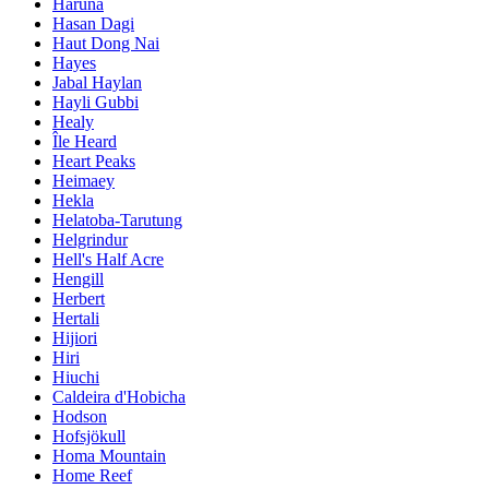
Haruna
Hasan Dagi
Haut Dong Nai
Hayes
Jabal Haylan
Hayli Gubbi
Healy
Île Heard
Heart Peaks
Heimaey
Hekla
Helatoba-Tarutung
Helgrindur
Hell's Half Acre
Hengill
Herbert
Hertali
Hijiori
Hiri
Hiuchi
Caldeira d'Hobicha
Hodson
Hofsjökull
Homa Mountain
Home Reef