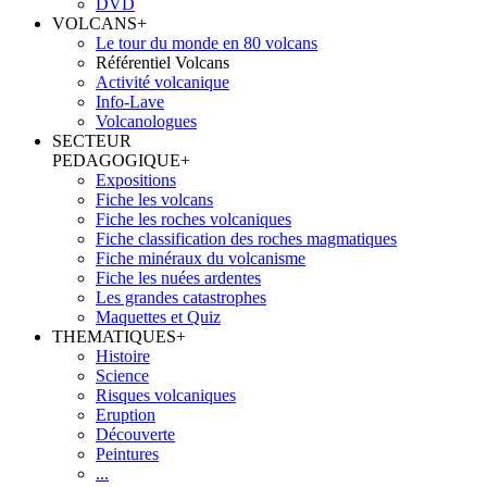
DVD
VOLCANS
+
Le tour du monde en 80 volcans
Référentiel Volcans
Activité volcanique
Info-Lave
Volcanologues
SECTEUR
PEDAGOGIQUE
+
Expositions
Fiche les volcans
Fiche les roches volcaniques
Fiche classification des roches magmatiques
Fiche minéraux du volcanisme
Fiche les nuées ardentes
Les grandes catastrophes
Maquettes et Quiz
THEMATIQUES
+
Histoire
Science
Risques volcaniques
Eruption
Découverte
Peintures
...