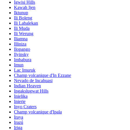
Igwisi Hills
Kawah Ijen
Iktunup
Ili Boleng
Ili Labalekan
Ili Muda
Ili Werung
Iliamna
Illiniza
Ilopango
Ilyinsky
Imbabura
Imun
Lac Imuruk
Champ volcanique d'In Ezzane
Nevado de Incahuasi
Indian Heaven
Ingakslugwat Hills
Inielika
Inierie
Inyo Craters
Champ volcanique d'Ipala
Iraya
Irazú
Iriga