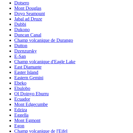
Dotsero
Mont Douglas
Doyo Seamount
Jabal ad Druze
Dubbi
Dukono
Duncan Canal
Champ volcanique de Durango
Dutton
Dzenzursky
E-San
Champ volcanique d'Eagle Lake
East Diamante
Easter Island
Eastern Gemini
Ebeko
Ebulobo
Ol Doinyo Eburru
Ecuador
Mont Edgecumbe
Edziza
Eggella
Mont Egmont
Egon
Champ volcanique de l'Eifel