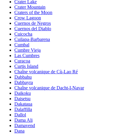
Crater Lake
Crater Mountain
Craters of the Moon
Crow Lagoon
Cuernos de Negros
Cuernos del Diablo
Cuicocha
Cuilapa-Barbarena
Cumbal
Cumbre Vieja
Las Cumbres
Curacoa
Curtis Island
Chaîne volcanique de Cù-Lao Ré
Dabbahu
Dabbayra
Chaîne volcanique de Dacht-I-Navar
Daikoku
Daisetsu
Dakataua
Dalaffilla
Dallol
Dama Ali
Damavend
Dana