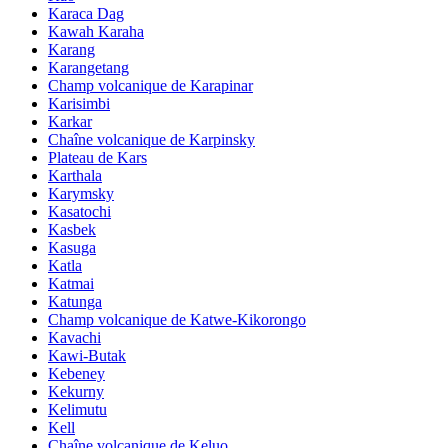
Karaca Dag
Kawah Karaha
Karang
Karangetang
Champ volcanique de Karapinar
Karisimbi
Karkar
Chaîne volcanique de Karpinsky
Plateau de Kars
Karthala
Karymsky
Kasatochi
Kasbek
Kasuga
Katla
Katmai
Katunga
Champ volcanique de Katwe-Kikorongo
Kavachi
Kawi-Butak
Kebeney
Kekurny
Kelimutu
Kell
Chaîne volcanique de Keluo