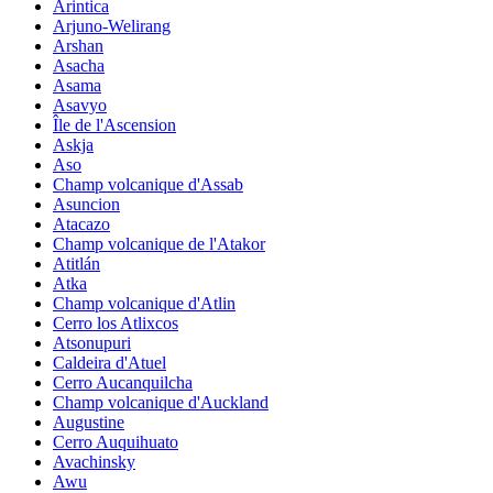
Arintica
Arjuno-Welirang
Arshan
Asacha
Asama
Asavyo
Île de l'Ascension
Askja
Aso
Champ volcanique d'Assab
Asuncion
Atacazo
Champ volcanique de l'Atakor
Atitlán
Atka
Champ volcanique d'Atlin
Cerro los Atlixcos
Atsonupuri
Caldeira d'Atuel
Cerro Aucanquilcha
Champ volcanique d'Auckland
Augustine
Cerro Auquihuato
Avachinsky
Awu