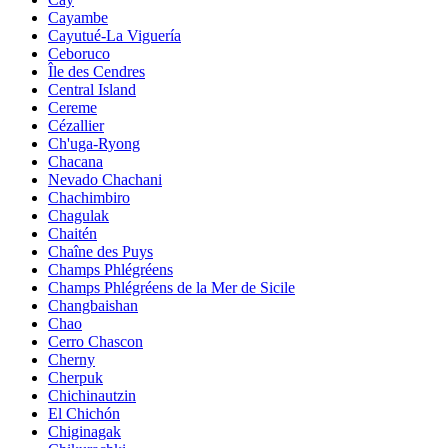
Cayambe
Cayutué-La Viguería
Ceboruco
Île des Cendres
Central Island
Cereme
Cézallier
Ch'uga-Ryong
Chacana
Nevado Chachani
Chachimbiro
Chagulak
Chaitén
Chaîne des Puys
Champs Phlégréens
Champs Phlégréens de la Mer de Sicile
Changbaishan
Chao
Cerro Chascon
Cherny
Cherpuk
Chichinautzin
El Chichón
Chiginagak