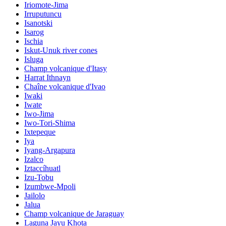
Iriomote-Jima
Irruputuncu
Isanotski
Isarog
Ischia
Iskut-Unuk river cones
Isluga
Champ volcanique d'Itasy
Harrat Ithnayn
Chaîne volcanique d'Ivao
Iwaki
Iwate
Iwo-Jima
Iwo-Tori-Shima
Ixtepeque
Iya
Iyang-Argapura
Izalco
Iztaccíhuatl
Izu-Tobu
Izumbwe-Mpoli
Jailolo
Jalua
Champ volcanique de Jaraguay
Laguna Jayu Khota