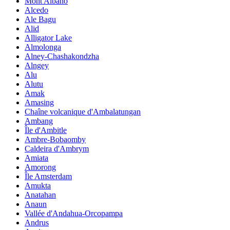
Mont Albano
Alcedo
Ale Bagu
Alid
Alligator Lake
Almolonga
Alney-Chashakondzha
Alngey
Alu
Alutu
Amak
Amasing
Chaîne volcanique d'Ambalatungan
Ambang
Île d'Ambitle
Ambre-Bobaomby
Caldeira d'Ambrym
Amiata
Amorong
Île Amsterdam
Amukta
Anatahan
Anaun
Vallée d'Andahua-Orcopampa
Andrus