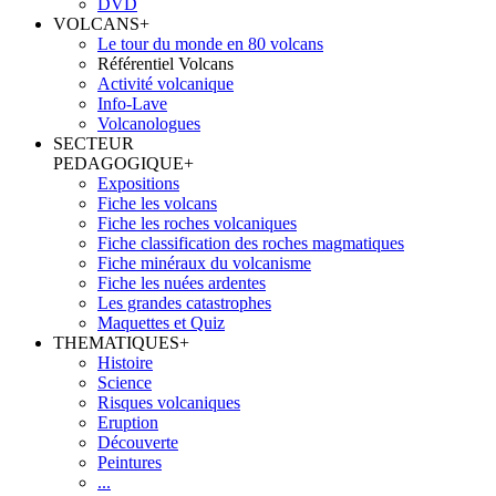
DVD
VOLCANS
+
Le tour du monde en 80 volcans
Référentiel Volcans
Activité volcanique
Info-Lave
Volcanologues
SECTEUR
PEDAGOGIQUE
+
Expositions
Fiche les volcans
Fiche les roches volcaniques
Fiche classification des roches magmatiques
Fiche minéraux du volcanisme
Fiche les nuées ardentes
Les grandes catastrophes
Maquettes et Quiz
THEMATIQUES
+
Histoire
Science
Risques volcaniques
Eruption
Découverte
Peintures
...