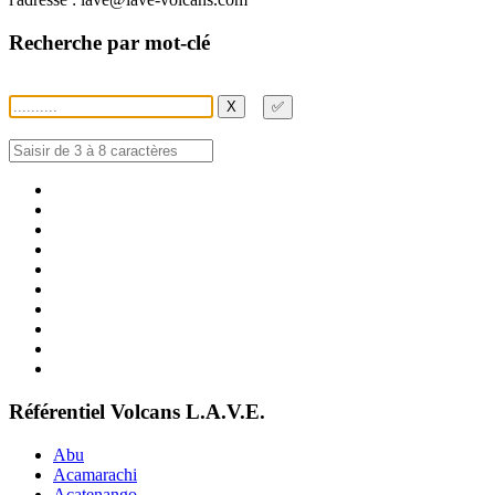
Recherche par mot-clé
X
✅
Référentiel Volcans L.A.V.E.
Abu
Acamarachi
Acatenango