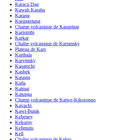
Karaca Dag
Kawah Karaha
Karang
Karangetang
Champ volcanique de Karapinar
Karisimbi
Karkar
Chaîne volcanique de Karpinsky
Plateau de Kars
Karthala
Karymsky
Kasatochi
Kasbek
Kasuga
Katla
Katmai
Katunga
Champ volcanique de Katwe-Kikorongo
Kavachi
Kawi-Butak
Kebeney
Kekurny
Kelimutu
Kell
Chaîne volcanique de Keluo