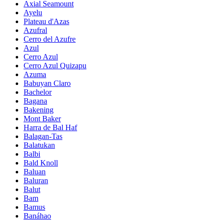
Axial Seamount
Ayelu
Plateau d'Azas
Azufral
Cerro del Azufre
Azul
Cerro Azul
Cerro Azul Quizapu
Azuma
Babuyan Claro
Bachelor
Bagana
Bakening
Mont Baker
Harra de Bal Haf
Balagan-Tas
Balatukan
Balbi
Bald Knoll
Baluan
Baluran
Balut
Bam
Bamus
Banáhao