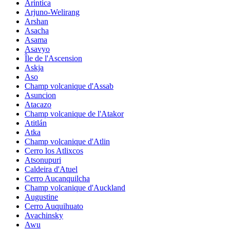
Arintica
Arjuno-Welirang
Arshan
Asacha
Asama
Asavyo
Île de l'Ascension
Askja
Aso
Champ volcanique d'Assab
Asuncion
Atacazo
Champ volcanique de l'Atakor
Atitlán
Atka
Champ volcanique d'Atlin
Cerro los Atlixcos
Atsonupuri
Caldeira d'Atuel
Cerro Aucanquilcha
Champ volcanique d'Auckland
Augustine
Cerro Auquihuato
Avachinsky
Awu