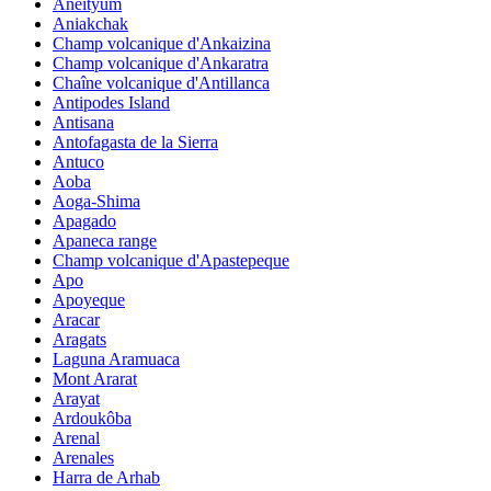
Aneityum
Aniakchak
Champ volcanique d'Ankaizina
Champ volcanique d'Ankaratra
Chaîne volcanique d'Antillanca
Antipodes Island
Antisana
Antofagasta de la Sierra
Antuco
Aoba
Aoga-Shima
Apagado
Apaneca range
Champ volcanique d'Apastepeque
Apo
Apoyeque
Aracar
Aragats
Laguna Aramuaca
Mont Ararat
Arayat
Ardoukôba
Arenal
Arenales
Harra de Arhab