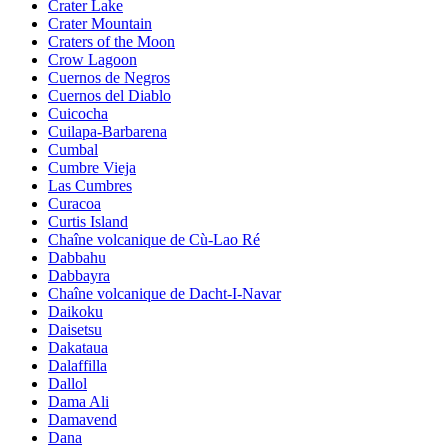
Crater Lake
Crater Mountain
Craters of the Moon
Crow Lagoon
Cuernos de Negros
Cuernos del Diablo
Cuicocha
Cuilapa-Barbarena
Cumbal
Cumbre Vieja
Las Cumbres
Curacoa
Curtis Island
Chaîne volcanique de Cù-Lao Ré
Dabbahu
Dabbayra
Chaîne volcanique de Dacht-I-Navar
Daikoku
Daisetsu
Dakataua
Dalaffilla
Dallol
Dama Ali
Damavend
Dana