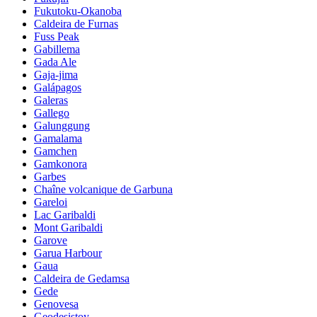
Fukutoku-Okanoba
Caldeira de Furnas
Fuss Peak
Gabillema
Gada Ale
Gaja-jima
Galápagos
Galeras
Gallego
Galunggung
Gamalama
Gamchen
Gamkonora
Garbes
Chaîne volcanique de Garbuna
Gareloi
Lac Garibaldi
Mont Garibaldi
Garove
Garua Harbour
Gaua
Caldeira de Gedamsa
Gede
Genovesa
Geodesistoy