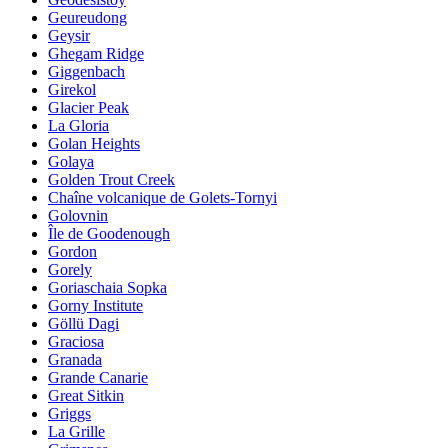
Geureudong
Geysir
Ghegam Ridge
Giggenbach
Girekol
Glacier Peak
La Gloria
Golan Heights
Golaya
Golden Trout Creek
Chaîne volcanique de Golets-Tornyi
Golovnin
Île de Goodenough
Gordon
Gorely
Goriaschaia Sopka
Gorny Institute
Göllü Dagi
Graciosa
Granada
Grande Canarie
Great Sitkin
Griggs
La Grille