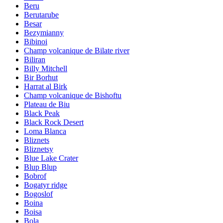
Beru
Berutarube
Besar
Bezymianny
Bibinoi
Champ volcanique de Bilate river
Biliran
Billy Mitchell
Bir Borhut
Harrat al Birk
Champ volcanique de Bishoftu
Plateau de Biu
Black Peak
Black Rock Desert
Loma Blanca
Bliznets
Bliznetsy
Blue Lake Crater
Blup Blup
Bobrof
Bogatyr ridge
Bogoslof
Boina
Boisa
Bola