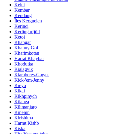
Kelut
Kembar
Kendang
Îles Kerguelen
Kerinci
Kerlingarfjöll
Ketoi
Khangar
Khanuy Gol
Kharimkotan
Harrat Khaybar
Khodutka
Kialagvik
Kiaraberes-Gagak
Kick-'em-Jenny
Kieyo
Kikai
Kikhpinych
Kilauea
Kilimanjaro
Kinenin
Kirishima
Harrat Kishb
Kiska
Kita Yatsuga-take