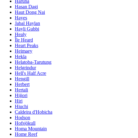
Haruna
Hasan Dagi
Haut Dong Nai
Hayes
Jabal Haylan
Hayli Gubbi
Healy
Île Heard
Heart Peaks
Heimaey
Hekla
Helatoba-Tarutung
Helgrindur
Hell's Half Acre
Hengill
Herbert
Hertali
Hijiori
Hiri
Hiuchi
Caldeira d'Hobicha
Hodson
Hofsjökull
Homa Mountain
Home Reef