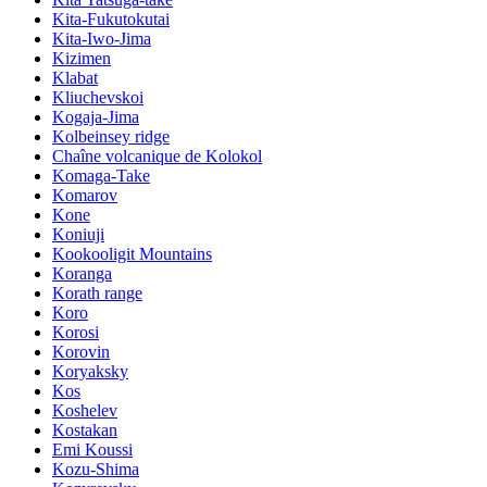
Kita-Fukutokutai
Kita-Iwo-Jima
Kizimen
Klabat
Kliuchevskoi
Kogaja-Jima
Kolbeinsey ridge
Chaîne volcanique de Kolokol
Komaga-Take
Komarov
Kone
Koniuji
Kookooligit Mountains
Koranga
Korath range
Koro
Korosi
Korovin
Koryaksky
Kos
Koshelev
Kostakan
Emi Koussi
Kozu-Shima