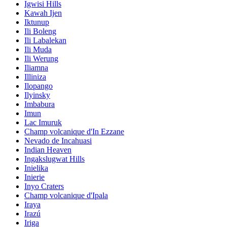
Igwisi Hills
Kawah Ijen
Iktunup
Ili Boleng
Ili Labalekan
Ili Muda
Ili Werung
Iliamna
Illiniza
Ilopango
Ilyinsky
Imbabura
Imun
Lac Imuruk
Champ volcanique d'In Ezzane
Nevado de Incahuasi
Indian Heaven
Ingakslugwat Hills
Inielika
Inierie
Inyo Craters
Champ volcanique d'Ipala
Iraya
Irazú
Iriga