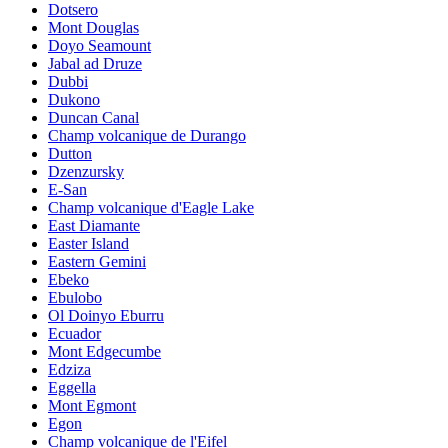
Dotsero
Mont Douglas
Doyo Seamount
Jabal ad Druze
Dubbi
Dukono
Duncan Canal
Champ volcanique de Durango
Dutton
Dzenzursky
E-San
Champ volcanique d'Eagle Lake
East Diamante
Easter Island
Eastern Gemini
Ebeko
Ebulobo
Ol Doinyo Eburru
Ecuador
Mont Edgecumbe
Edziza
Eggella
Mont Egmont
Egon
Champ volcanique de l'Eifel