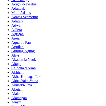
Acigöl-Nevsehir
Adagdak
Mont Adams
Adams Seamount
Adatara
Adwa
Afderà
Agrigan
Agua
Agua de Pau
Aguilera
Gunung Agung
Ahyi
Akademia Nauk
Akagi
Caldeira d'Akan
Akhtang
Akita-Komaga-Take
Akita-Yake-Yama
Akuseki-Jima
Akutan
Alaid
Alamagan
Alayta