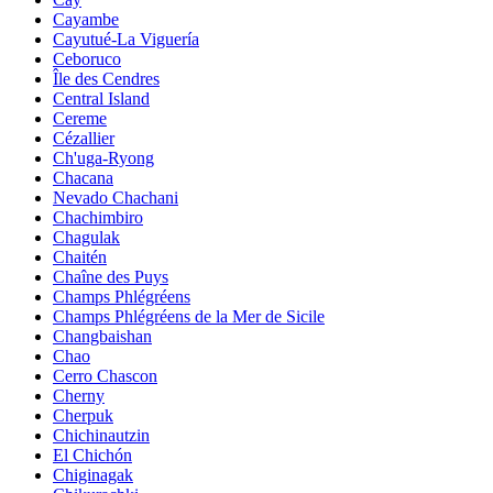
Cayambe
Cayutué-La Viguería
Ceboruco
Île des Cendres
Central Island
Cereme
Cézallier
Ch'uga-Ryong
Chacana
Nevado Chachani
Chachimbiro
Chagulak
Chaitén
Chaîne des Puys
Champs Phlégréens
Champs Phlégréens de la Mer de Sicile
Changbaishan
Chao
Cerro Chascon
Cherny
Cherpuk
Chichinautzin
El Chichón
Chiginagak