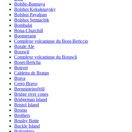
Bolshe-Bannaya
Bolshoi Kekuknaysky
Bolshoi Payalpan
Bolshoi Semiachik
Bombalai
Bona-Churchill
Boomerang
Complexe volcanique du Bora-Bericcio
Borale Ale
Borawli
Complexe volcanique du Borawli
Boset-Bericha
Bouvet
Caldeira de Bratan
Brava
Cerro Bravo
Brennisteinsfjöll
Bridge river cones
Bridgeman Island
Bristol Island
Bromo
Brothers
Brushy Butte
Buckle Island
Bufumbira