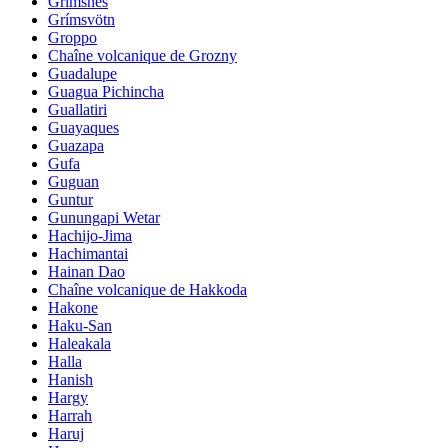
Grimsnes
Grímsvötn
Groppo
Chaîne volcanique de Grozny
Guadalupe
Guagua Pichincha
Guallatiri
Guayaques
Guazapa
Gufa
Guguan
Guntur
Gunungapi Wetar
Hachijo-Jima
Hachimantai
Hainan Dao
Chaîne volcanique de Hakkoda
Hakone
Haku-San
Haleakala
Halla
Hanish
Hargy
Harrah
Haruj