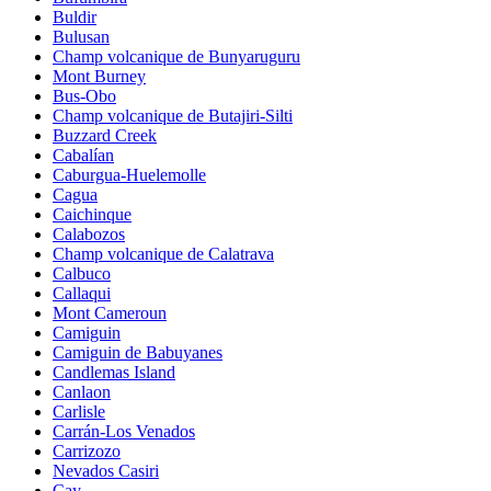
Buldir
Bulusan
Champ volcanique de Bunyaruguru
Mont Burney
Bus-Obo
Champ volcanique de Butajiri-Silti
Buzzard Creek
Cabalían
Caburgua-Huelemolle
Cagua
Caichinque
Calabozos
Champ volcanique de Calatrava
Calbuco
Callaqui
Mont Cameroun
Camiguin
Camiguin de Babuyanes
Candlemas Island
Canlaon
Carlisle
Carrán-Los Venados
Carrizozo
Nevados Casiri
Cay