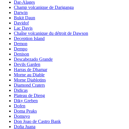
Dar-Alages
Champ volcanique de Dariganga
Darwin
Bukit Daun
Davidof
Lac Davis
Chaîne volcanique du détroit de Dawson
Deception Island
Demon
Dempo
Denison
Descabezado Grande
Devils Garden
Harras de Dhamar
Morne au Diable
Morne Diablotins
Diamond Craters
Didicas
Plateau de Dieng
Diky Greben
Dofen
Doma Peaks
Domuyo
Don Joao de Castro Bank
Doña Juana