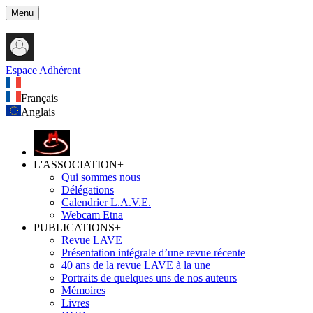
Menu
Espace Adhérent
Français
Anglais
L'ASSOCIATION
+
Qui sommes nous
Délégations
Calendrier L.A.V.E.
Webcam Etna
PUBLICATIONS
+
Revue LAVE
Présentation intégrale d’une revue récente
40 ans de la revue LAVE à la une
Portraits de quelques uns de nos auteurs
Mémoires
Livres