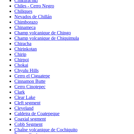
Chikurachki
Chiles - Cerro Negro
Chiliques
Nevados de Chillán
Chimborazo
Chinameca
Champ volcanique de Chingo
Champ volcanique de Chiquimula
Chiracha
Chirinkotan
Chirip
Chirpoi
Chokai
Chyulu Hills
Cerro el Ciguatepe
Cinnamon Butte
Cerro Cinotepec
Clark
Clear Lake
Cleft segment
Cleveland
Caldeira de Coatepeque
Coaxial segment
Cobb Segment
Chaîne volcanique de Cochiquito