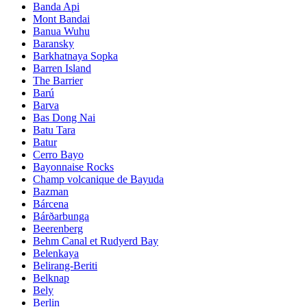
Banda Api
Mont Bandai
Banua Wuhu
Baransky
Barkhatnaya Sopka
Barren Island
The Barrier
Barú
Barva
Bas Dong Nai
Batu Tara
Batur
Cerro Bayo
Bayonnaise Rocks
Champ volcanique de Bayuda
Bazman
Bárcena
Bárðarbunga
Beerenberg
Behm Canal et Rudyerd Bay
Belenkaya
Belirang-Beriti
Belknap
Bely
Berlin