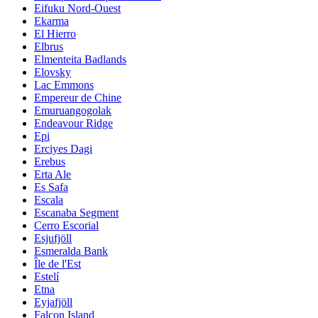
Eifuku Nord-Ouest
Ekarma
El Hierro
Elbrus
Elmenteita Badlands
Elovsky
Lac Emmons
Empereur de Chine
Emuruangogolak
Endeavour Ridge
Epi
Erciyes Dagi
Erebus
Erta Ale
Es Safa
Escala
Escanaba Segment
Cerro Escorial
Esjufjöll
Esmeralda Bank
Île de l'Est
Estelí
Etna
Eyjafjöll
Falcon Island