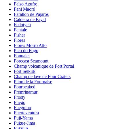
Falso Azufre
Fani Maoré
Farallon de Pajaros
Caldeira de Fayal
Fedotych
Fentale
Fisher
Flores
Flores Morro Alto
Pico do Fogo
Fonualei
Forecast Seamount
Champ volcanique de Fort Portal
Fort Selkirk
Champ de lave de Four Craters
Piton de la Fournaise
Fourpeaked
Fremrinamur
Frosty
Fuego
Fueguino
Fuerteventura
Fuji-Yama
Fukue-Jima
Fukujin