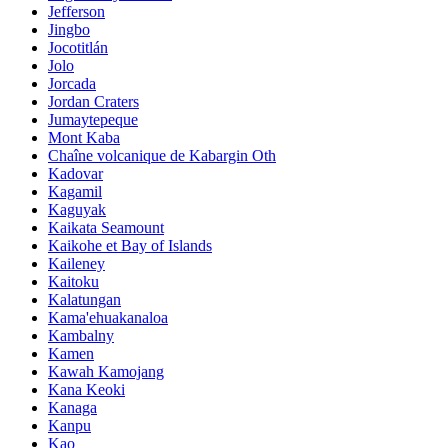
Jefferson
Jingbo
Jocotitlán
Jolo
Jorcada
Jordan Craters
Jumaytepeque
Mont Kaba
Chaîne volcanique de Kabargin Oth
Kadovar
Kagamil
Kaguyak
Kaikata Seamount
Kaikohe et Bay of Islands
Kaileney
Kaitoku
Kalatungan
Kama'ehuakanaloa
Kambalny
Kamen
Kawah Kamojang
Kana Keoki
Kanaga
Kanpu
Kao