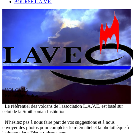
BOURSE L.A.V.E.
VOLCANS
/ Référentiel Volcans
L
'
A
ssociation
V
olcanologique
E
uropéenne
Le référentiel des volcans de l'association L.A.V.E. est basé sur
celui de la Smithsonian Institution
N'hésitez pas à nous faire part de vos suggestions et à nous
envoyer des photos pour compléter le référentiel et la photothèque à
l'adresse : lave@lave-volcans.com