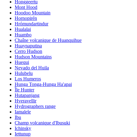
Honggeertu
Mont Hood
Hoodoo Mountain
Hornopirén
Hrómundartindur
Hualalai
Huambo
Chaîne volcanique de Huanquihue
Huaynaputina
Cerro Hudson
Hudson Mountains
Huequi
Nevado del Huila
Hulubelu
Los Humeros
Hunga Tonga-Hunga Ha'apai
Île Hunter
Hutapanjang
Hveravellir
Hydrographers range
Iamalele
Ibu
Champ volcanique d'Ibusuki
Ichinsky
Iettunup