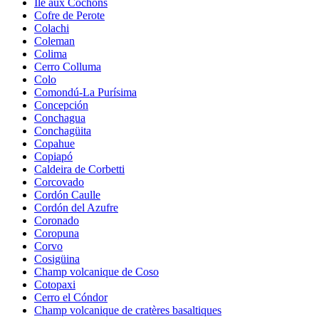
Île aux Cochons
Cofre de Perote
Colachi
Coleman
Colima
Cerro Colluma
Colo
Comondú-La Purísima
Concepción
Conchagua
Conchagüita
Copahue
Copiapó
Caldeira de Corbetti
Corcovado
Cordón Caulle
Cordón del Azufre
Coronado
Coropuna
Corvo
Cosigüina
Champ volcanique de Coso
Cotopaxi
Cerro el Cóndor
Champ volcanique de cratères basaltiques