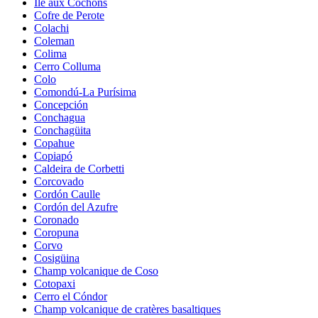
Île aux Cochons
Cofre de Perote
Colachi
Coleman
Colima
Cerro Colluma
Colo
Comondú-La Purísima
Concepción
Conchagua
Conchagüita
Copahue
Copiapó
Caldeira de Corbetti
Corcovado
Cordón Caulle
Cordón del Azufre
Coronado
Coropuna
Corvo
Cosigüina
Champ volcanique de Coso
Cotopaxi
Cerro el Cóndor
Champ volcanique de cratères basaltiques