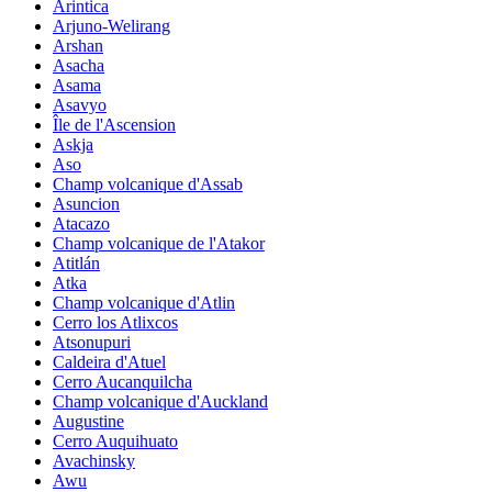
Arintica
Arjuno-Welirang
Arshan
Asacha
Asama
Asavyo
Île de l'Ascension
Askja
Aso
Champ volcanique d'Assab
Asuncion
Atacazo
Champ volcanique de l'Atakor
Atitlán
Atka
Champ volcanique d'Atlin
Cerro los Atlixcos
Atsonupuri
Caldeira d'Atuel
Cerro Aucanquilcha
Champ volcanique d'Auckland
Augustine
Cerro Auquihuato
Avachinsky
Awu