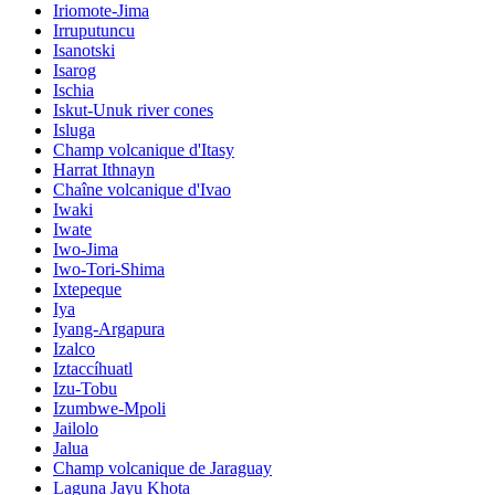
Iriomote-Jima
Irruputuncu
Isanotski
Isarog
Ischia
Iskut-Unuk river cones
Isluga
Champ volcanique d'Itasy
Harrat Ithnayn
Chaîne volcanique d'Ivao
Iwaki
Iwate
Iwo-Jima
Iwo-Tori-Shima
Ixtepeque
Iya
Iyang-Argapura
Izalco
Iztaccíhuatl
Izu-Tobu
Izumbwe-Mpoli
Jailolo
Jalua
Champ volcanique de Jaraguay
Laguna Jayu Khota