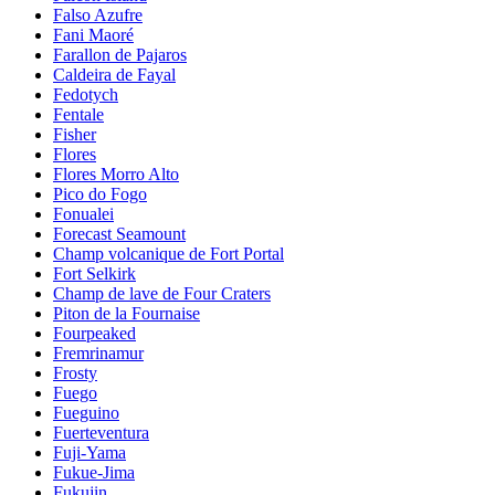
Falso Azufre
Fani Maoré
Farallon de Pajaros
Caldeira de Fayal
Fedotych
Fentale
Fisher
Flores
Flores Morro Alto
Pico do Fogo
Fonualei
Forecast Seamount
Champ volcanique de Fort Portal
Fort Selkirk
Champ de lave de Four Craters
Piton de la Fournaise
Fourpeaked
Fremrinamur
Frosty
Fuego
Fueguino
Fuerteventura
Fuji-Yama
Fukue-Jima
Fukujin