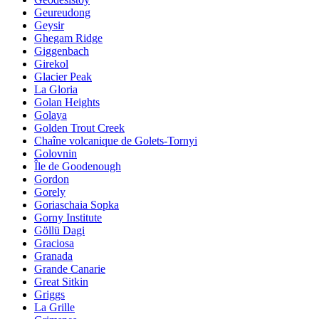
Geureudong
Geysir
Ghegam Ridge
Giggenbach
Girekol
Glacier Peak
La Gloria
Golan Heights
Golaya
Golden Trout Creek
Chaîne volcanique de Golets-Tornyi
Golovnin
Île de Goodenough
Gordon
Gorely
Goriaschaia Sopka
Gorny Institute
Göllü Dagi
Graciosa
Granada
Grande Canarie
Great Sitkin
Griggs
La Grille