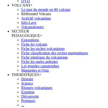
DVD
VOLCANS
+
Le tour du monde en 80 volcans
Référentiel Volcans
Activité volcanique
Info-Lave
Volcanologues
SECTEUR
PEDAGOGIQUE
+
Expositions
Fiche les volcans
Fiche les roches volcaniques
Fiche classification des roches magmatiques
Fiche minéraux du volcanisme
Fiche les nuées ardentes
Les grandes catastrophes
Maquettes et Quiz
THEMATIQUES
+
Histoire
Science
Risques volcaniques
Eruption
Découverte
Peintures
...