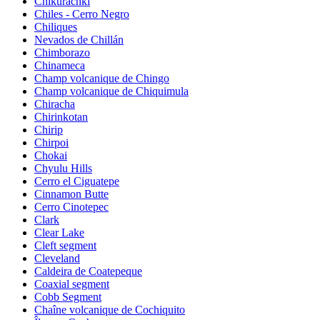
Chikurachki
Chiles - Cerro Negro
Chiliques
Nevados de Chillán
Chimborazo
Chinameca
Champ volcanique de Chingo
Champ volcanique de Chiquimula
Chiracha
Chirinkotan
Chirip
Chirpoi
Chokai
Chyulu Hills
Cerro el Ciguatepe
Cinnamon Butte
Cerro Cinotepec
Clark
Clear Lake
Cleft segment
Cleveland
Caldeira de Coatepeque
Coaxial segment
Cobb Segment
Chaîne volcanique de Cochiquito