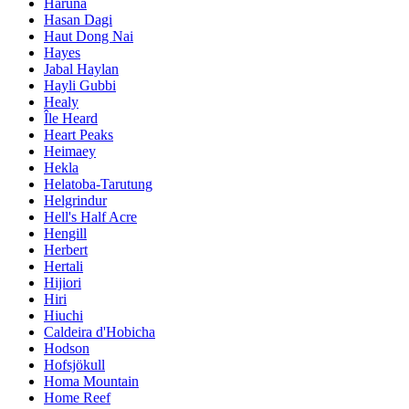
Haruna
Hasan Dagi
Haut Dong Nai
Hayes
Jabal Haylan
Hayli Gubbi
Healy
Île Heard
Heart Peaks
Heimaey
Hekla
Helatoba-Tarutung
Helgrindur
Hell's Half Acre
Hengill
Herbert
Hertali
Hijiori
Hiri
Hiuchi
Caldeira d'Hobicha
Hodson
Hofsjökull
Homa Mountain
Home Reef