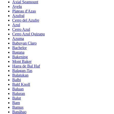
Axial Seamount
Ayelu
Plateau d'Azas
Azufral
Cerro del Azufre
Azul
Cerro Azul
Cerro Azul Quizapu
Azuma
Babuyan Claro
Bachelor
Bagana
Bakening
Mont Baker
Harra de Bal Haf
Balagan-Tas
Balatukan
Balbi
Bald Knoll
Baluan
Baluran
Balut
Bam
Bamus
Banáhao