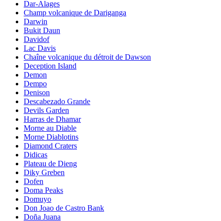
Dar-Alages
Champ volcanique de Dariganga
Darwin
Bukit Daun
Davidof
Lac Davis
Chaîne volcanique du détroit de Dawson
Deception Island
Demon
Dempo
Denison
Descabezado Grande
Devils Garden
Harras de Dhamar
Morne au Diable
Morne Diablotins
Diamond Craters
Didicas
Plateau de Dieng
Diky Greben
Dofen
Doma Peaks
Domuyo
Don Joao de Castro Bank
Doña Juana