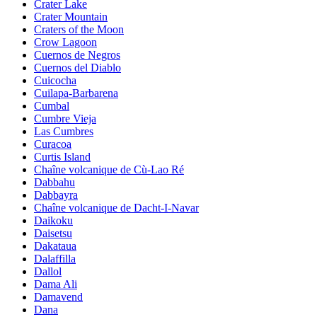
Crater Lake
Crater Mountain
Craters of the Moon
Crow Lagoon
Cuernos de Negros
Cuernos del Diablo
Cuicocha
Cuilapa-Barbarena
Cumbal
Cumbre Vieja
Las Cumbres
Curacoa
Curtis Island
Chaîne volcanique de Cù-Lao Ré
Dabbahu
Dabbayra
Chaîne volcanique de Dacht-I-Navar
Daikoku
Daisetsu
Dakataua
Dalaffilla
Dallol
Dama Ali
Damavend
Dana