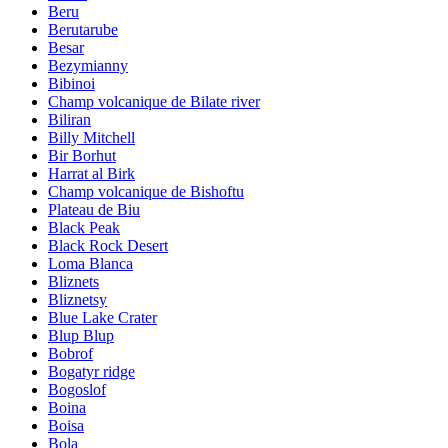
Beru
Berutarube
Besar
Bezymianny
Bibinoi
Champ volcanique de Bilate river
Biliran
Billy Mitchell
Bir Borhut
Harrat al Birk
Champ volcanique de Bishoftu
Plateau de Biu
Black Peak
Black Rock Desert
Loma Blanca
Bliznets
Bliznetsy
Blue Lake Crater
Blup Blup
Bobrof
Bogatyr ridge
Bogoslof
Boina
Boisa
Bola