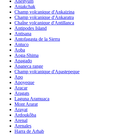
Aneityum
Aniakchak
Champ volcanique d'Ankaizina
Champ volcanique d'Ankaratra
Chaîne volcanique d'Antillanca
Antipodes Island
Antisana
Antofagasta de la Sierra
Antuco
Aoba
Aoga-Shima
Apagado
Apaneca range
Champ volcanique d'Apastepeque
Apo
Apoyeque
Aracar
Aragats
Laguna Aramuaca
Mont Ararat
Arayat
Ardoukôba
Arenal
Arenales
Harra de Arhab