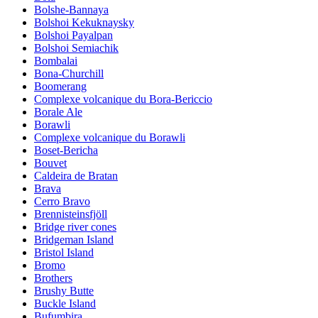
Bolshe-Bannaya
Bolshoi Kekuknaysky
Bolshoi Payalpan
Bolshoi Semiachik
Bombalai
Bona-Churchill
Boomerang
Complexe volcanique du Bora-Bericcio
Borale Ale
Borawli
Complexe volcanique du Borawli
Boset-Bericha
Bouvet
Caldeira de Bratan
Brava
Cerro Bravo
Brennisteinsfjöll
Bridge river cones
Bridgeman Island
Bristol Island
Bromo
Brothers
Brushy Butte
Buckle Island
Bufumbira