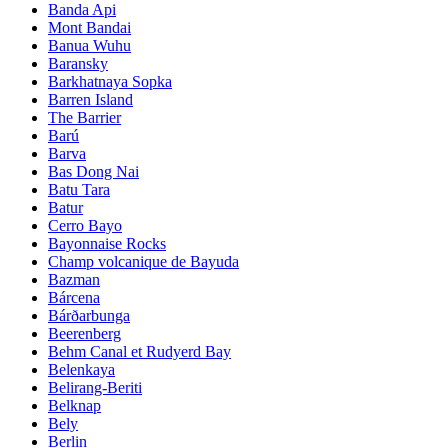
Banda Api
Mont Bandai
Banua Wuhu
Baransky
Barkhatnaya Sopka
Barren Island
The Barrier
Barú
Barva
Bas Dong Nai
Batu Tara
Batur
Cerro Bayo
Bayonnaise Rocks
Champ volcanique de Bayuda
Bazman
Bárcena
Bárðarbunga
Beerenberg
Behm Canal et Rudyerd Bay
Belenkaya
Belirang-Beriti
Belknap
Bely
Berlin