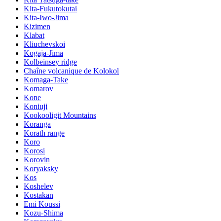
Kita-Fukutokutai
Kita-Iwo-Jima
Kizimen
Klabat
Kliuchevskoi
Kogaja-Jima
Kolbeinsey ridge
Chaîne volcanique de Kolokol
Komaga-Take
Komarov
Kone
Koniuji
Kookooligit Mountains
Koranga
Korath range
Koro
Korosi
Korovin
Koryaksky
Kos
Koshelev
Kostakan
Emi Koussi
Kozu-Shima