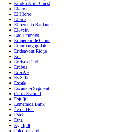
Eifuku Nord-Ouest
Ekarma
El Hierro
Elbrus
Elmenteita Badlands
Elovsky
Lac Emmons
Empereur de Chine
Emuruangogolak
Endeavour Ridge
Epi
Erciyes Dagi
Erebus
Erta Ale
Es Safa
Escala
Escanaba Segment
Cerro Escorial
Esjufjöll
Esmeralda Bank
Île de l'Est
Estelí
Etna
Eyjafjöll
Falcon Island