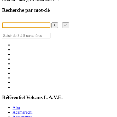
Recherche par mot-clé
X
✅
Référentiel Volcans L.A.V.E.
Abu
Acamarachi
Acatenango