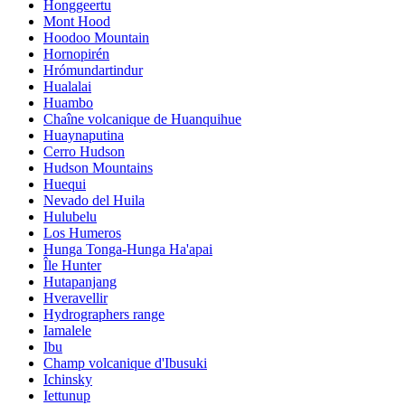
Honggeertu
Mont Hood
Hoodoo Mountain
Hornopirén
Hrómundartindur
Hualalai
Huambo
Chaîne volcanique de Huanquihue
Huaynaputina
Cerro Hudson
Hudson Mountains
Huequi
Nevado del Huila
Hulubelu
Los Humeros
Hunga Tonga-Hunga Ha'apai
Île Hunter
Hutapanjang
Hveravellir
Hydrographers range
Iamalele
Ibu
Champ volcanique d'Ibusuki
Ichinsky
Iettunup