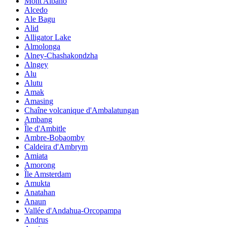
Mont Albano
Alcedo
Ale Bagu
Alid
Alligator Lake
Almolonga
Alney-Chashakondzha
Alngey
Alu
Alutu
Amak
Amasing
Chaîne volcanique d'Ambalatungan
Ambang
Île d'Ambitle
Ambre-Bobaomby
Caldeira d'Ambrym
Amiata
Amorong
Île Amsterdam
Amukta
Anatahan
Anaun
Vallée d'Andahua-Orcopampa
Andrus