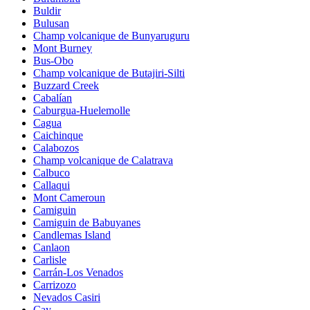
Buldir
Bulusan
Champ volcanique de Bunyaruguru
Mont Burney
Bus-Obo
Champ volcanique de Butajiri-Silti
Buzzard Creek
Cabalían
Caburgua-Huelemolle
Cagua
Caichinque
Calabozos
Champ volcanique de Calatrava
Calbuco
Callaqui
Mont Cameroun
Camiguin
Camiguin de Babuyanes
Candlemas Island
Canlaon
Carlisle
Carrán-Los Venados
Carrizozo
Nevados Casiri
Cay