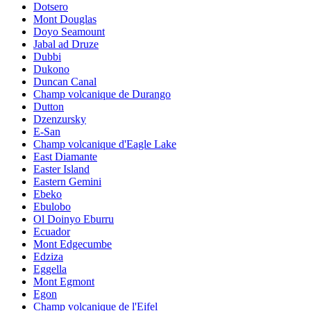
Dotsero
Mont Douglas
Doyo Seamount
Jabal ad Druze
Dubbi
Dukono
Duncan Canal
Champ volcanique de Durango
Dutton
Dzenzursky
E-San
Champ volcanique d'Eagle Lake
East Diamante
Easter Island
Eastern Gemini
Ebeko
Ebulobo
Ol Doinyo Eburru
Ecuador
Mont Edgecumbe
Edziza
Eggella
Mont Egmont
Egon
Champ volcanique de l'Eifel