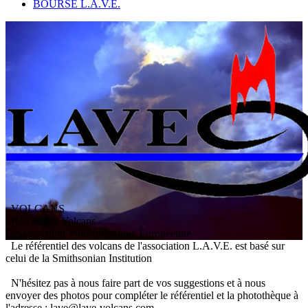
BOURSE L.A.V.E.
VOLCANS
/ Référentiel Volcans
L
'
A
ssociation
V
olcanologique
E
uropéenne
Le référentiel des volcans de l'association L.A.V.E. est basé sur
celui de la Smithsonian Institution
N'hésitez pas à nous faire part de vos suggestions et à nous
envoyer des photos pour compléter le référentiel et la photothèque à
l'adresse : lave@lave-volcans.com