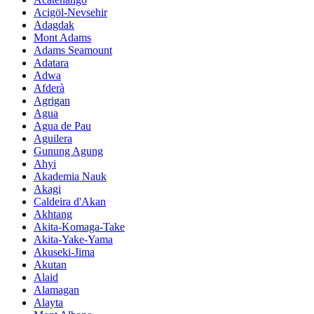
Acigöl-Nevsehir
Adagdak
Mont Adams
Adams Seamount
Adatara
Adwa
Afderà
Agrigan
Agua
Agua de Pau
Aguilera
Gunung Agung
Ahyi
Akademia Nauk
Akagi
Caldeira d'Akan
Akhtang
Akita-Komaga-Take
Akita-Yake-Yama
Akuseki-Jima
Akutan
Alaid
Alamagan
Alayta