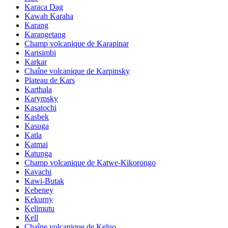
Karaca Dag
Kawah Karaha
Karang
Karangetang
Champ volcanique de Karapinar
Karisimbi
Karkar
Chaîne volcanique de Karpinsky
Plateau de Kars
Karthala
Karymsky
Kasatochi
Kasbek
Kasuga
Katla
Katmai
Katunga
Champ volcanique de Katwe-Kikorongo
Kavachi
Kawi-Butak
Kebeney
Kekurny
Kelimutu
Kell
Chaîne volcanique de Keluo