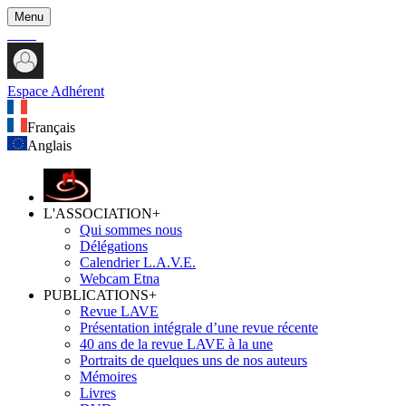
Menu
Espace Adhérent
Français
Anglais
L'ASSOCIATION
+
Qui sommes nous
Délégations
Calendrier L.A.V.E.
Webcam Etna
PUBLICATIONS
+
Revue LAVE
Présentation intégrale d’une revue récente
40 ans de la revue LAVE à la une
Portraits de quelques uns de nos auteurs
Mémoires
Livres