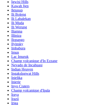
Igwisi Hills
Kawah Ijen
Iktunup
Ili Boleng
Ili Labalekan
Ili Muda
Ili Werung
Iliamna
Illiniza
Ilopango
Ilyinsky
Imbabura
Imun
Lac Imuruk
Champ volcanique d'In Ezzane
Nevado de Incahuasi
Indian Heaven
Ingakslugwat Hills
Inielika
Inierie
Inyo Craters
Champ volcanique d'Ipala
Iraya
Irazú
Iriga