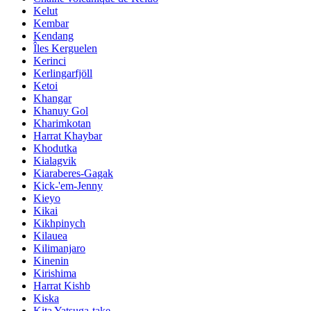
Kelut
Kembar
Kendang
Îles Kerguelen
Kerinci
Kerlingarfjöll
Ketoi
Khangar
Khanuy Gol
Kharimkotan
Harrat Khaybar
Khodutka
Kialagvik
Kiaraberes-Gagak
Kick-'em-Jenny
Kieyo
Kikai
Kikhpinych
Kilauea
Kilimanjaro
Kinenin
Kirishima
Harrat Kishb
Kiska
Kita Yatsuga-take