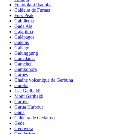
Fukutoku-Okanoba
Caldeira de Furnas
Fuss Peak
Gabillema
Gada Ale
Gaja-jima
Galápagos
Galeras
Gallego
Galunggung
Gamalama
Gamchen
Gamkonora
Garbes
Chaîne volcanique de Garbuna
Gareloi
Lac Garibaldi
Mont Garibaldi
Garove
Garua Harbour
Gaua
Caldeira de Gedamsa
Gede
Genovesa
Geodesistoy