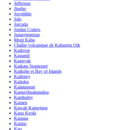
Jefferson
Jingbo
Jocotitlán
Jolo
Jorcada
Jordan Craters
Jumaytepeque
Mont Kaba
Chaîne volcanique de Kabargin Oth
Kadovar
Kagamil
Kaguyak
Kaikata Seamount
Kaikohe et Bay of Islands
Kaileney
Kaitoku
Kalatungan
Kama'ehuakanaloa
Kambalny
Kamen
Kawah Kamojang
Kana Keoki
Kanaga
Kanpu
Kao