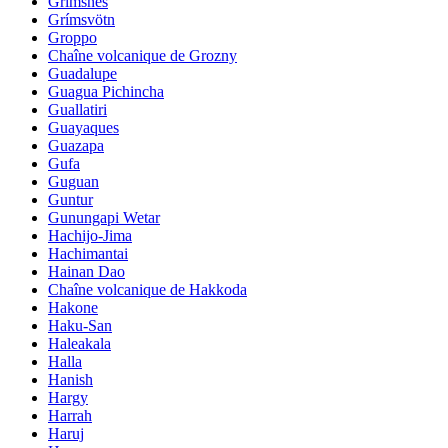
Grimsnes
Grímsvötn
Groppo
Chaîne volcanique de Grozny
Guadalupe
Guagua Pichincha
Guallatiri
Guayaques
Guazapa
Gufa
Guguan
Guntur
Gunungapi Wetar
Hachijo-Jima
Hachimantai
Hainan Dao
Chaîne volcanique de Hakkoda
Hakone
Haku-San
Haleakala
Halla
Hanish
Hargy
Harrah
Haruj