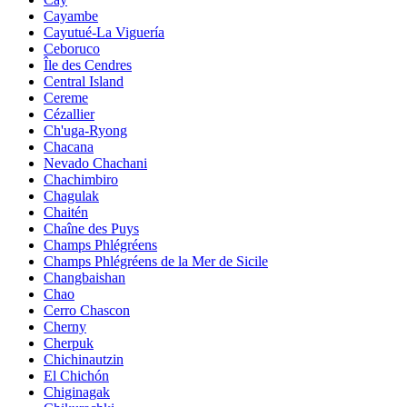
Cayambe
Cayutué-La Viguería
Ceboruco
Île des Cendres
Central Island
Cereme
Cézallier
Ch'uga-Ryong
Chacana
Nevado Chachani
Chachimbiro
Chagulak
Chaitén
Chaîne des Puys
Champs Phlégréens
Champs Phlégréens de la Mer de Sicile
Changbaishan
Chao
Cerro Chascon
Cherny
Cherpuk
Chichinautzin
El Chichón
Chiginagak