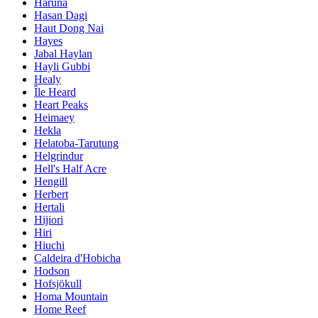
Haruna
Hasan Dagi
Haut Dong Nai
Hayes
Jabal Haylan
Hayli Gubbi
Healy
Île Heard
Heart Peaks
Heimaey
Hekla
Helatoba-Tarutung
Helgrindur
Hell's Half Acre
Hengill
Herbert
Hertali
Hijiori
Hiri
Hiuchi
Caldeira d'Hobicha
Hodson
Hofsjökull
Homa Mountain
Home Reef