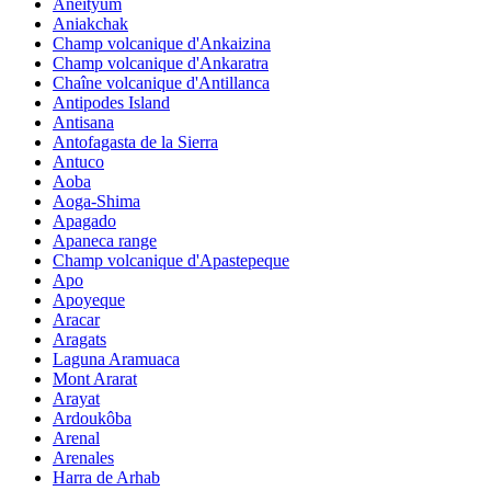
Aneityum
Aniakchak
Champ volcanique d'Ankaizina
Champ volcanique d'Ankaratra
Chaîne volcanique d'Antillanca
Antipodes Island
Antisana
Antofagasta de la Sierra
Antuco
Aoba
Aoga-Shima
Apagado
Apaneca range
Champ volcanique d'Apastepeque
Apo
Apoyeque
Aracar
Aragats
Laguna Aramuaca
Mont Ararat
Arayat
Ardoukôba
Arenal
Arenales
Harra de Arhab