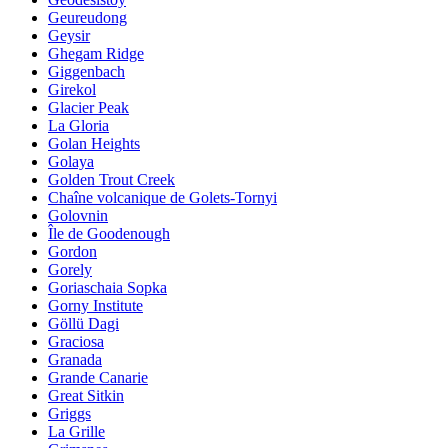
Geureudong
Geysir
Ghegam Ridge
Giggenbach
Girekol
Glacier Peak
La Gloria
Golan Heights
Golaya
Golden Trout Creek
Chaîne volcanique de Golets-Tornyi
Golovnin
Île de Goodenough
Gordon
Gorely
Goriaschaia Sopka
Gorny Institute
Göllü Dagi
Graciosa
Granada
Grande Canarie
Great Sitkin
Griggs
La Grille