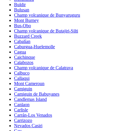
Buldir
Bulusan
Champ volcanique de Bunyaruguru
Mont Burney
Bus-Obo
Champ volcanique de Butajiri-Silti
Buzzard Creek
Cabalían
Caburgua-Huelemolle
Cagua
Caichinque
Calabozos
Champ volcanique de Calatrava
Calbuco
Callaqui
Mont Cameroun
Camiguin
Camiguin de Babuyanes
Candlemas Island
Canlaon
Carlisle
Carrán-Los Venados
Carrizozo
Nevados Casiri
Cay