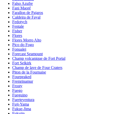
Falso Azufre
Fani Maoré
Farallon de Pajaros
Caldeira de Fayal
Fedotych
Fentale
Fisher
Flores
Flores Morro Alto
Pico do Fogo
Fonualei
Forecast Seamount
Champ volcanique de Fort Portal
Fort Selkirk
Champ de lave de Four Craters
Piton de la Fournaise
Fourpeaked
Fremrinamur
Frosty
Fuego
Fueguino
Fuerteventura
Fuji-Yama
Fukue-Jima
Fukujin