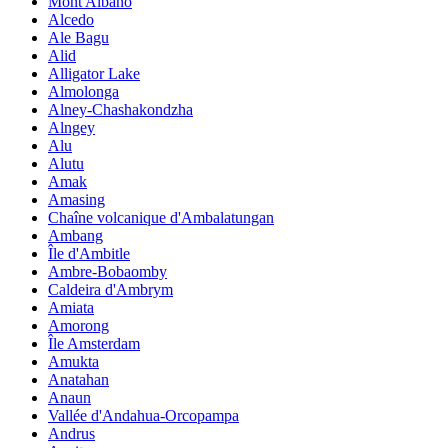
Mont Albano
Alcedo
Ale Bagu
Alid
Alligator Lake
Almolonga
Alney-Chashakondzha
Alngey
Alu
Alutu
Amak
Amasing
Chaîne volcanique d'Ambalatungan
Ambang
Île d'Ambitle
Ambre-Bobaomby
Caldeira d'Ambrym
Amiata
Amorong
Île Amsterdam
Amukta
Anatahan
Anaun
Vallée d'Andahua-Orcopampa
Andrus