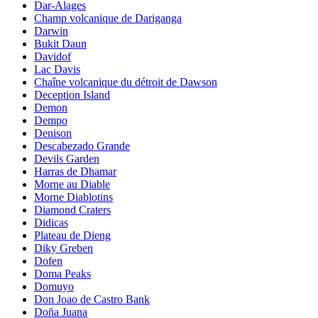
Dar-Alages
Champ volcanique de Dariganga
Darwin
Bukit Daun
Davidof
Lac Davis
Chaîne volcanique du détroit de Dawson
Deception Island
Demon
Dempo
Denison
Descabezado Grande
Devils Garden
Harras de Dhamar
Morne au Diable
Morne Diablotins
Diamond Craters
Didicas
Plateau de Dieng
Diky Greben
Dofen
Doma Peaks
Domuyo
Don Joao de Castro Bank
Doña Juana