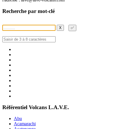
Recherche par mot-clé
X
✅
Référentiel Volcans L.A.V.E.
Abu
Acamarachi
Acatenango