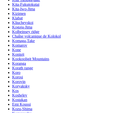
Kita-Fukutokutai
Kita-Iwo-Jima
Kizimen
Klabat
Kliuchevskoi
Kogaja-Jima
Kolbeinsey ridge
Chaîne volcanique de Kolokol
Komaga-Take
Komarov
Kone
Koniuji
Kookooligit Mountains
Koranga
Korath range
Koro
Korosi
Korovin
Koryaksky
Kos
Koshelev
Kostakan
Emi Koussi
Kozu-Shima