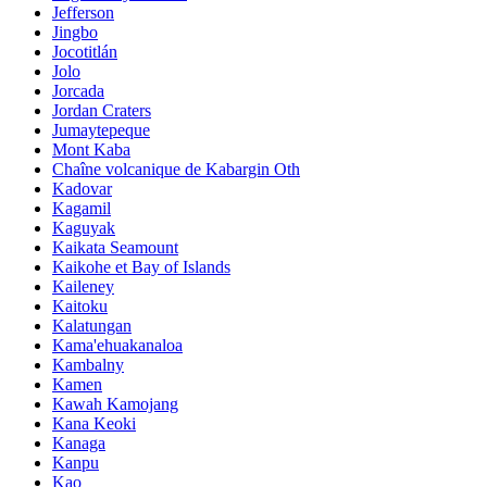
Jefferson
Jingbo
Jocotitlán
Jolo
Jorcada
Jordan Craters
Jumaytepeque
Mont Kaba
Chaîne volcanique de Kabargin Oth
Kadovar
Kagamil
Kaguyak
Kaikata Seamount
Kaikohe et Bay of Islands
Kaileney
Kaitoku
Kalatungan
Kama'ehuakanaloa
Kambalny
Kamen
Kawah Kamojang
Kana Keoki
Kanaga
Kanpu
Kao