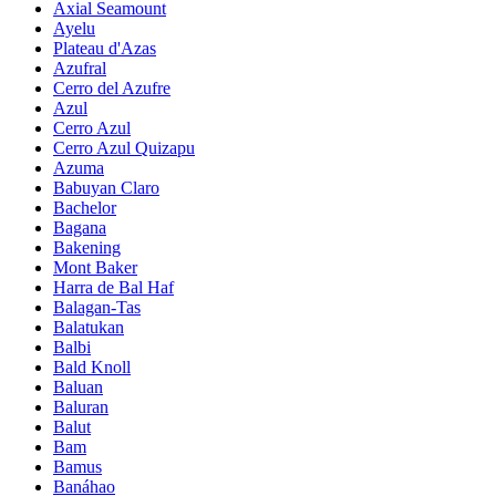
Axial Seamount
Ayelu
Plateau d'Azas
Azufral
Cerro del Azufre
Azul
Cerro Azul
Cerro Azul Quizapu
Azuma
Babuyan Claro
Bachelor
Bagana
Bakening
Mont Baker
Harra de Bal Haf
Balagan-Tas
Balatukan
Balbi
Bald Knoll
Baluan
Baluran
Balut
Bam
Bamus
Banáhao