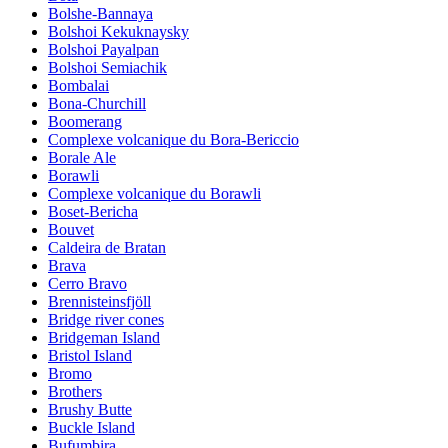
Bolshe-Bannaya
Bolshoi Kekuknaysky
Bolshoi Payalpan
Bolshoi Semiachik
Bombalai
Bona-Churchill
Boomerang
Complexe volcanique du Bora-Bericcio
Borale Ale
Borawli
Complexe volcanique du Borawli
Boset-Bericha
Bouvet
Caldeira de Bratan
Brava
Cerro Bravo
Brennisteinsfjöll
Bridge river cones
Bridgeman Island
Bristol Island
Bromo
Brothers
Brushy Butte
Buckle Island
Bufumbira