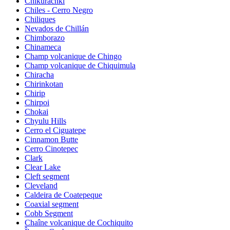
Chikurachki
Chiles - Cerro Negro
Chiliques
Nevados de Chillán
Chimborazo
Chinameca
Champ volcanique de Chingo
Champ volcanique de Chiquimula
Chiracha
Chirinkotan
Chirip
Chirpoi
Chokai
Chyulu Hills
Cerro el Ciguatepe
Cinnamon Butte
Cerro Cinotepec
Clark
Clear Lake
Cleft segment
Cleveland
Caldeira de Coatepeque
Coaxial segment
Cobb Segment
Chaîne volcanique de Cochiquito