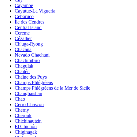
Cayambe
Cayutué-La Viguería
Ceboruco
Île des Cendres
Central Island
Cereme
Cézallier
Ch'uga-Ryong
Chacana
Nevado Chachani
Chachimbiro
Chagulak
Chaitén
Chaîne des Puys
Champs Phlégréens
Champs Phlégréens de la Mer de Sicile
Changbaishan
Chao
Cerro Chascon
Cherny
Cherpuk
Chichinautzin
El Chichón
Chiginagak