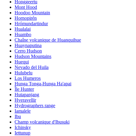
Honggeertu
Mont Hood
Hoodoo Mountain
Hornopirén
Hrómundartindur
Hualalai
Huambo
Chaîne volcanique de Huanquihue
Huaynaputina
Cerro Hudson
Hudson Mountains
Huequi
Nevado del Huila
Hulubelu
Los Humeros
Hunga Tonga-Hunga Ha'apai
Île Hunter
Hutapanjang
Hveravellir
Hydrographers range
Iamalele
Ibu
Champ volcanique d'Ibusuki
Ichinsky
Iettunup