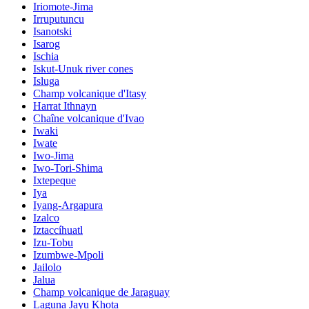
Iriomote-Jima
Irruputuncu
Isanotski
Isarog
Ischia
Iskut-Unuk river cones
Isluga
Champ volcanique d'Itasy
Harrat Ithnayn
Chaîne volcanique d'Ivao
Iwaki
Iwate
Iwo-Jima
Iwo-Tori-Shima
Ixtepeque
Iya
Iyang-Argapura
Izalco
Iztaccíhuatl
Izu-Tobu
Izumbwe-Mpoli
Jailolo
Jalua
Champ volcanique de Jaraguay
Laguna Jayu Khota