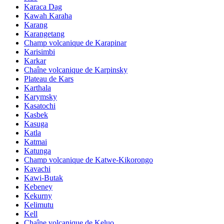
Karaca Dag
Kawah Karaha
Karang
Karangetang
Champ volcanique de Karapinar
Karisimbi
Karkar
Chaîne volcanique de Karpinsky
Plateau de Kars
Karthala
Karymsky
Kasatochi
Kasbek
Kasuga
Katla
Katmai
Katunga
Champ volcanique de Katwe-Kikorongo
Kavachi
Kawi-Butak
Kebeney
Kekurny
Kelimutu
Kell
Chaîne volcanique de Keluo