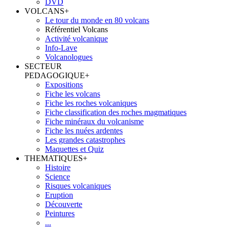
DVD
VOLCANS
+
Le tour du monde en 80 volcans
Référentiel Volcans
Activité volcanique
Info-Lave
Volcanologues
SECTEUR
PEDAGOGIQUE
+
Expositions
Fiche les volcans
Fiche les roches volcaniques
Fiche classification des roches magmatiques
Fiche minéraux du volcanisme
Fiche les nuées ardentes
Les grandes catastrophes
Maquettes et Quiz
THEMATIQUES
+
Histoire
Science
Risques volcaniques
Eruption
Découverte
Peintures
...