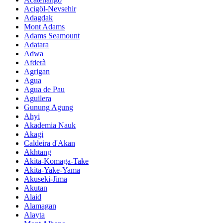
Acigöl-Nevsehir
Adagdak
Mont Adams
Adams Seamount
Adatara
Adwa
Afderà
Agrigan
Agua
Agua de Pau
Aguilera
Gunung Agung
Ahyi
Akademia Nauk
Akagi
Caldeira d'Akan
Akhtang
Akita-Komaga-Take
Akita-Yake-Yama
Akuseki-Jima
Akutan
Alaid
Alamagan
Alayta