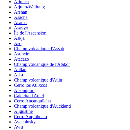
Arintica
Arjuno-Welirang
Arshan
Asacha
Asama
Asavyo
Île de l'Ascension
Askja
Aso
Champ volcanique d'Assab
Asuncion
Atacazo
Champ volcanique de l'Atakor
Atitlán
Atka
Champ volcanique d'Atlin
Cerro los Atlixcos
Atsonupuri
Caldeira d'Atuel
Cerro Aucanquilcha
Champ volcanique d'Auckland
Augustine
Cerro Auquihuato
Avachinsky
Awu