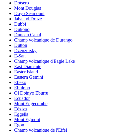
Dotsero
Mont Douglas
Doyo Seamount
Jabal ad Druze
Dubbi
Dukono
Duncan Canal
Champ volcanique de Durango
Dutton
Dzenzursky
E-San
Champ volcanique d'Eagle Lake
East Diamante
Easter Island
Eastern Gemini
Ebeko
Ebulobo
Ol Doinyo Eburru
Ecuador
Mont Edgecumbe
Edziza
Eggella
Mont Egmont
Egon
Champ volcanique de l'Eifel