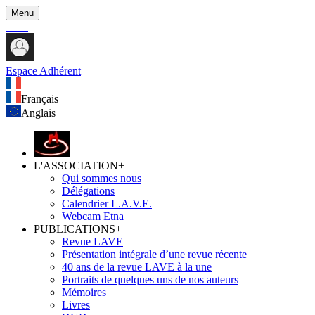
Menu
Espace Adhérent
Français
Anglais
L'ASSOCIATION
+
Qui sommes nous
Délégations
Calendrier L.A.V.E.
Webcam Etna
PUBLICATIONS
+
Revue LAVE
Présentation intégrale d’une revue récente
40 ans de la revue LAVE à la une
Portraits de quelques uns de nos auteurs
Mémoires
Livres