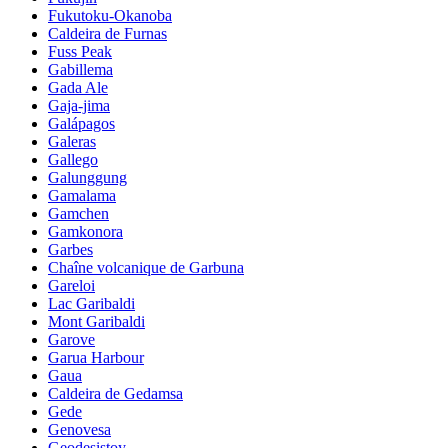
Fukutoku-Okanoba
Caldeira de Furnas
Fuss Peak
Gabillema
Gada Ale
Gaja-jima
Galápagos
Galeras
Gallego
Galunggung
Gamalama
Gamchen
Gamkonora
Garbes
Chaîne volcanique de Garbuna
Gareloi
Lac Garibaldi
Mont Garibaldi
Garove
Garua Harbour
Gaua
Caldeira de Gedamsa
Gede
Genovesa
Geodesistoy