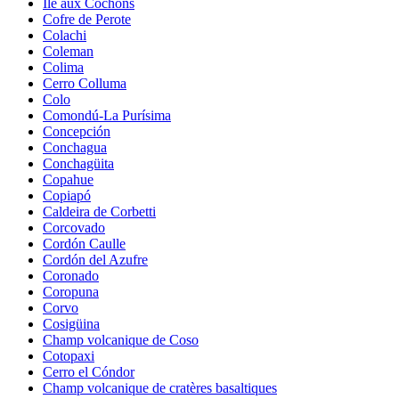
Île aux Cochons
Cofre de Perote
Colachi
Coleman
Colima
Cerro Colluma
Colo
Comondú-La Purísima
Concepción
Conchagua
Conchagüita
Copahue
Copiapó
Caldeira de Corbetti
Corcovado
Cordón Caulle
Cordón del Azufre
Coronado
Coropuna
Corvo
Cosigüina
Champ volcanique de Coso
Cotopaxi
Cerro el Cóndor
Champ volcanique de cratères basaltiques