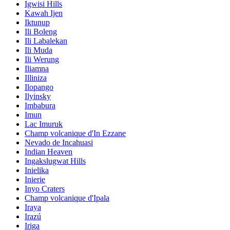
Igwisi Hills
Kawah Ijen
Iktunup
Ili Boleng
Ili Labalekan
Ili Muda
Ili Werung
Iliamna
Illiniza
Ilopango
Ilyinsky
Imbabura
Imun
Lac Imuruk
Champ volcanique d'In Ezzane
Nevado de Incahuasi
Indian Heaven
Ingakslugwat Hills
Inielika
Inierie
Inyo Craters
Champ volcanique d'Ipala
Iraya
Irazú
Iriga