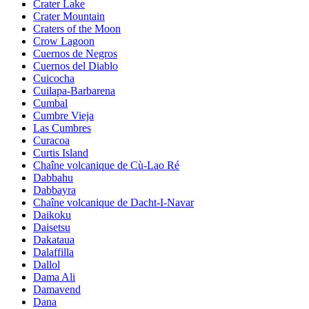
Crater Lake
Crater Mountain
Craters of the Moon
Crow Lagoon
Cuernos de Negros
Cuernos del Diablo
Cuicocha
Cuilapa-Barbarena
Cumbal
Cumbre Vieja
Las Cumbres
Curacoa
Curtis Island
Chaîne volcanique de Cù-Lao Ré
Dabbahu
Dabbayra
Chaîne volcanique de Dacht-I-Navar
Daikoku
Daisetsu
Dakataua
Dalaffilla
Dallol
Dama Ali
Damavend
Dana