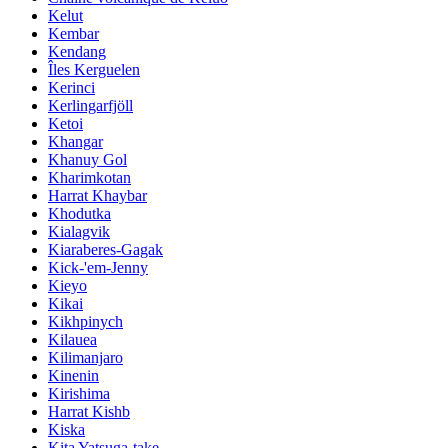
Kelut
Kembar
Kendang
Îles Kerguelen
Kerinci
Kerlingarfjöll
Ketoi
Khangar
Khanuy Gol
Kharimkotan
Harrat Khaybar
Khodutka
Kialagvik
Kiaraberes-Gagak
Kick-'em-Jenny
Kieyo
Kikai
Kikhpinych
Kilauea
Kilimanjaro
Kinenin
Kirishima
Harrat Kishb
Kiska
Kita Yatsuga-take