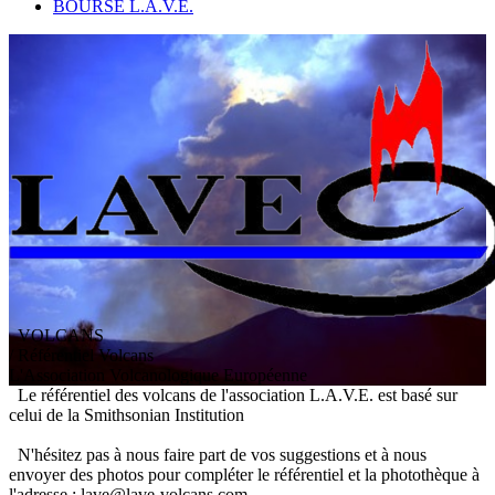
BOURSE L.A.V.E.
VOLCANS
/ Référentiel Volcans
L
'
A
ssociation
V
olcanologique
E
uropéenne
Le référentiel des volcans de l'association L.A.V.E. est basé sur
celui de la Smithsonian Institution
N'hésitez pas à nous faire part de vos suggestions et à nous
envoyer des photos pour compléter le référentiel et la photothèque à
l'adresse : lave@lave-volcans.com