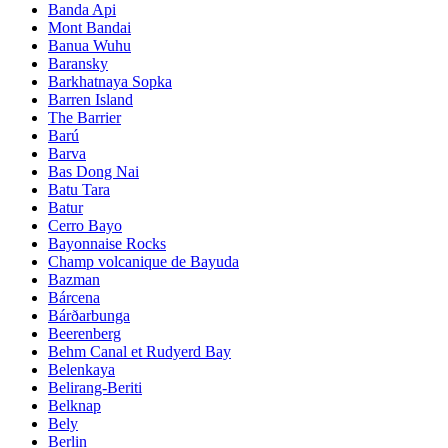
Banda Api
Mont Bandai
Banua Wuhu
Baransky
Barkhatnaya Sopka
Barren Island
The Barrier
Barú
Barva
Bas Dong Nai
Batu Tara
Batur
Cerro Bayo
Bayonnaise Rocks
Champ volcanique de Bayuda
Bazman
Bárcena
Bárðarbunga
Beerenberg
Behm Canal et Rudyerd Bay
Belenkaya
Belirang-Beriti
Belknap
Bely
Berlin