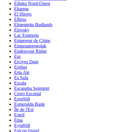
Eifuku Nord-Ouest
Ekarma
El Hierro
Elbrus
Elmenteita Badlands
Elovsky
Lac Emmons
Empereur de Chine
Emuruangogolak
Endeavour Ridge
Epi
Erciyes Dagi
Erebus
Erta Ale
Es Safa
Escala
Escanaba Segment
Cerro Escorial
Esjufjöll
Esmeralda Bank
Île de l'Est
Estelí
Etna
Eyjafjöll
Falcon Island