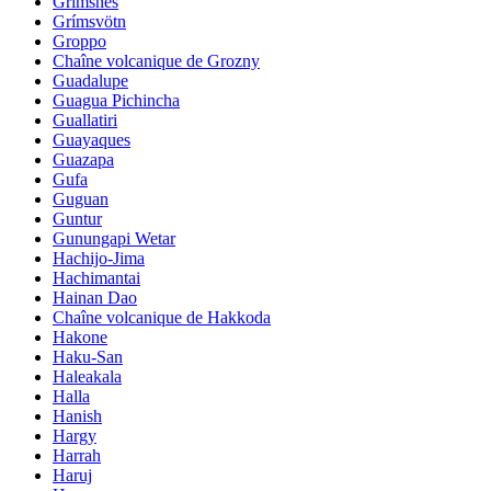
Grimsnes
Grímsvötn
Groppo
Chaîne volcanique de Grozny
Guadalupe
Guagua Pichincha
Guallatiri
Guayaques
Guazapa
Gufa
Guguan
Guntur
Gunungapi Wetar
Hachijo-Jima
Hachimantai
Hainan Dao
Chaîne volcanique de Hakkoda
Hakone
Haku-San
Haleakala
Halla
Hanish
Hargy
Harrah
Haruj