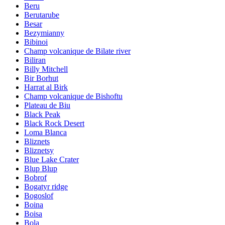
Beru
Berutarube
Besar
Bezymianny
Bibinoi
Champ volcanique de Bilate river
Biliran
Billy Mitchell
Bir Borhut
Harrat al Birk
Champ volcanique de Bishoftu
Plateau de Biu
Black Peak
Black Rock Desert
Loma Blanca
Bliznets
Bliznetsy
Blue Lake Crater
Blup Blup
Bobrof
Bogatyr ridge
Bogoslof
Boina
Boisa
Bola