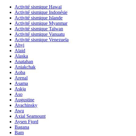
Activité sismique Hawaï
Activité sismique Indonésie
Activité sismique Islande
Activité sismique Myanmar
Activité sismique Taïwan
Activité sismique Vanuatu
Activité sismique Venezuela
Ahyi
Alaid
Alaska
Anatahan
Aniakchak
Aoba
Arenal
Asama
Askja
Aso
Augustine
Avachinsky
Awu
Axial Seamount
Aysen Fjord
Bagana
Bam