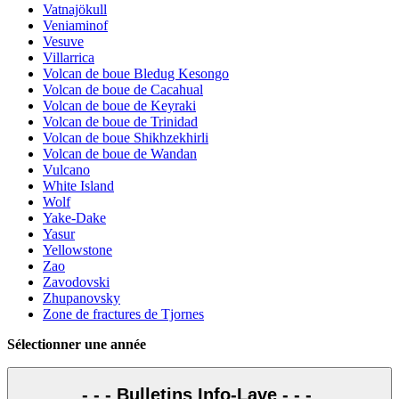
Vatnajökull
Veniaminof
Vesuve
Villarrica
Volcan de boue Bledug Kesongo
Volcan de boue de Cacahual
Volcan de boue de Keyraki
Volcan de boue de Trinidad
Volcan de boue Shikhzekhirli
Volcan de boue de Wandan
Vulcano
White Island
Wolf
Yake-Dake
Yasur
Yellowstone
Zao
Zavodovski
Zhupanovsky
Zone de fractures de Tjornes
Sélectionner une année
- - - Bulletins Info-Lave - - -