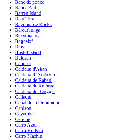
Banc de ponce
Banda Api
Barren Island
Batu Tara
Bayonnaise Rocks
Bárðarbunga
Bezymianny
Bogoslof
Brava
Bristol Island
Bulusan
Cabulco
Caldeira d'Akan
Caldeira d 'Ambrym
Caldeira de Rabaul
Caldeira de Rotorua
Caldeira du Tengger
Callaqui
Canal de la Dominique
Canlaon
Cayambe
Cereme
Cerro Azul
Cerro Hudson
Cerro Machin