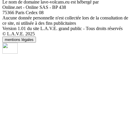
Le nom de domaine lave-volcans.eu est hébergé par
Online.net - Online SAS - BP 438
75366 Paris Cedex 08
Aucune donnée personnelle n'est collectée lors de la consultation de
ce site, ni utilisée à des fins publicitaires
Version 1.01 du site L.A.V.E. grand public - Tous droits réservés
© L.A.V.E. 2025
mentions légales