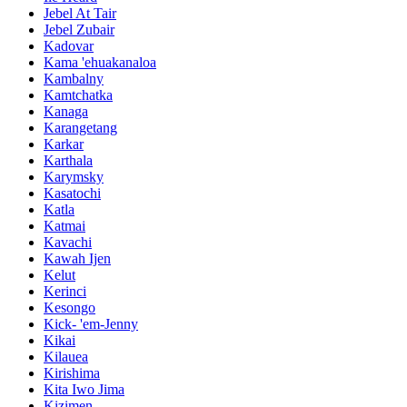
Jebel At Tair
Jebel Zubair
Kadovar
Kama 'ehuakanaloa
Kambalny
Kamtchatka
Kanaga
Karangetang
Karkar
Karthala
Karymsky
Kasatochi
Katla
Katmai
Kavachi
Kawah Ijen
Kelut
Kerinci
Kesongo
Kick- 'em-Jenny
Kikai
Kilauea
Kirishima
Kita Iwo Jima
Kizimen