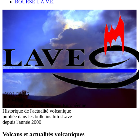
BOURSE L.A.V.E.
VOLCANS
/ Info-Lave
L
'
A
ssociation
V
olcanologique
E
uropéenne
Historique de l'actualité volcanique
publiée dans les bulletins Info-Lave
depuis l'année 2000
Volcans et actualités volcaniques