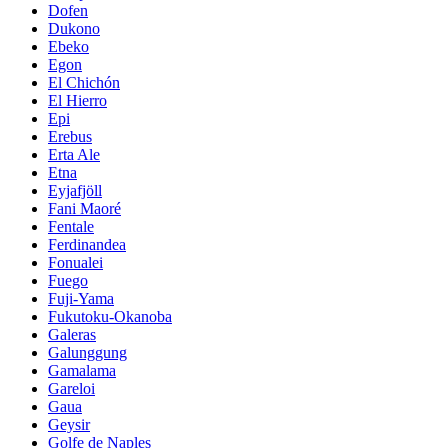
Dofen
Dukono
Ebeko
Egon
El Chichón
El Hierro
Epi
Erebus
Erta Ale
Etna
Eyjafjöll
Fani Maoré
Fentale
Ferdinandea
Fonualei
Fuego
Fuji-Yama
Fukutoku-Okanoba
Galeras
Galunggung
Gamalama
Gareloi
Gaua
Geysir
Golfe de Naples