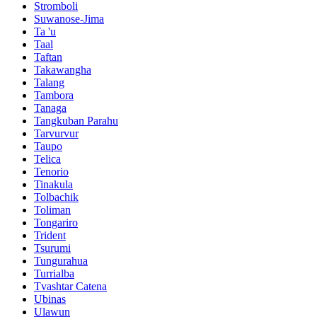
Stromboli
Suwanose-Jima
Ta 'u
Taal
Taftan
Takawangha
Talang
Tambora
Tanaga
Tangkuban Parahu
Tarvurvur
Taupo
Telica
Tenorio
Tinakula
Tolbachik
Toliman
Tongariro
Trident
Tsurumi
Tungurahua
Turrialba
Tvashtar Catena
Ubinas
Ulawun