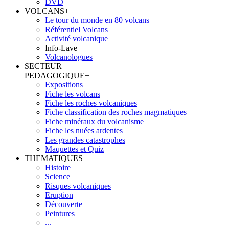
DVD
VOLCANS
+
Le tour du monde en 80 volcans
Référentiel Volcans
Activité volcanique
Info-Lave
Volcanologues
SECTEUR
PEDAGOGIQUE
+
Expositions
Fiche les volcans
Fiche les roches volcaniques
Fiche classification des roches magmatiques
Fiche minéraux du volcanisme
Fiche les nuées ardentes
Les grandes catastrophes
Maquettes et Quiz
THEMATIQUES
+
Histoire
Science
Risques volcaniques
Eruption
Découverte
Peintures
...