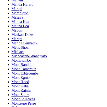
Manam
Manda Hararo
Marapi
Martinique
Masaya
Mauna Kea
Mauna Loa
Mayon
Meakan-Dake
Merapi
Mer de Bismarck
Metis Shoal
Michael
Michoacan-Guanajuato
Momotombo
Mont Bandai
Mont Cameroun
Mont Edgecumbe
Mont Egmont
Mont Hood
Mont Kaba
Mont Rainier
Mont Spurr
Mont St Helens
Montagne Pelee