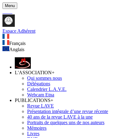
Menu
Espace Adhérent
Français
Anglais
L'ASSOCIATION
+
Qui sommes nous
Délégations
Calendrier L.A.V.E.
Webcam Etna
PUBLICATIONS
+
Revue LAVE
Présentation intégrale d’une revue récente
40 ans de la revue LAVE à la une
Portraits de quelques uns de nos auteurs
Mémoires
Livres