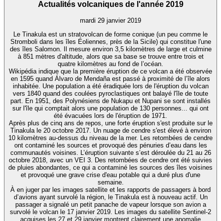
Actualités volcaniques de l'année 2019
mardi 29 janvier 2019
Le Tinakula est un stratovolcan de forme conique (un peu comme le
Stromboli dans les îles Éoliennes, près de la Sicile) qui constitue l'une
des îles Salomon. Il mesure environ 3,5 kilomètres de large et culmine
à 851 mètres d'altitude, alors que sa base se trouve entre trois et
quatre kilomètres au fond de l’océan.
Wikipédia indique que la première éruption de ce volcan a été observée
en 1595 quand Álvaro de Mendaña est passé à proximité de l’île alors
inhabitée. Une population a été éradiquée lors de l'éruption du volcan
vers 1840 quand des coulées pyroclastiques ont balayé l'île de toute
part. En 1951, des Polynésiens de Nukapu et Nupani se sont installés
sur l'île qui comptait alors une population de 130 personnes... qui ont
été évacuées lors de l'éruption de 1971.
Après plus de cinq ans de repos, une forte éruption s'est produite sur le
Tinakula le 20 octobre 2017. Un nuage de cendre s'est élevé à environ
10 kilomètres au-dessus du niveau de la mer. Les retombées de cendre
ont contaminé les sources et provoqué des pénuries d’eau dans les
communautés voisines. L’éruption suivante s’est déroulée du 21 au 26
octobre 2018, avec un VEI 3. Des retombées de cendre ont été suivies
de pluies abondantes, ce qui a contaminé les sources des îles voisines
et provoqué une grave crise d'eau potable qui a duré plus d'une
semaine.
À en juger par les images satellite et les rapports de passagers à bord
d’avions ayant survolé la région, le Tinakula est à nouveau actif. Un
passager a signalé un petit panache de vapeur lorsque son avion a
survolé le volcan le 17 janvier 2019. Les images du satellite Sentinel-2
acquises les 27 et 29 janvier montrent clairement une anomalie