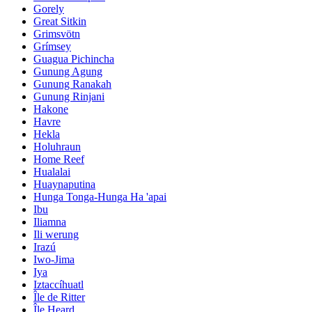
Gorely
Great Sitkin
Grimsvötn
Grímsey
Guagua Pichincha
Gunung Agung
Gunung Ranakah
Gunung Rinjani
Hakone
Havre
Hekla
Holuhraun
Home Reef
Hualalai
Huaynaputina
Hunga Tonga-Hunga Ha 'apai
Ibu
Iliamna
Ili werung
Irazú
Iwo-Jima
Iya
Iztaccíhuatl
Île de Ritter
Île Heard