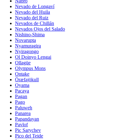
Nabro
Nevado de Longaví
Nevado del Huila
Nevado del Ruiz
Nevados de Chillán
Nevados Ojos del Salado
Nishino-Shima
Novarupta
Nyamuragira
Nyiragongo
Ol Doinyo Lengai
Ollagüe
Olympus Mons
Ontake
Öræfajökull
Oyama
Pacaya
Pagan
Pago
Paluweh
Panarea
Papandayan
Pavlof
Pic Sarychev
Pico del Teide