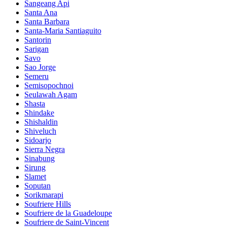
Sangeang Api
Santa Ana
Santa Barbara
Santa-Maria Santiaguito
Santorin
Sarigan
Savo
Sao Jorge
Semeru
Semisopochnoi
Seulawah Agam
Shasta
Shindake
Shishaldin
Shiveluch
Sidoarjo
Sierra Negra
Sinabung
Sirung
Slamet
Soputan
Sorikmarapi
Soufriere Hills
Soufriere de la Guadeloupe
Soufriere de Saint-Vincent