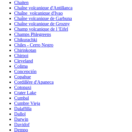
Chaiten
Chaîne volcanique d'Antillanca
Chaîne_volcanique d'Ivao
Chaîne volcanique de Garbuna
Chaîne volcanique de Grozny
Champ volcanique de l 'Eifel
Champs Phlegreens
Chikurachki
Chiles - Cerro Negro
Chirinkotan
Chirpoi
Cleveland
Colima
Concepción
Copahue
Cordillère d'Apaneca
Cotopaxi
Crater Lake
Cumbal
Cumbre Vieja
Dalaffilla
Dallol
Darwin
Davidof
Dempo