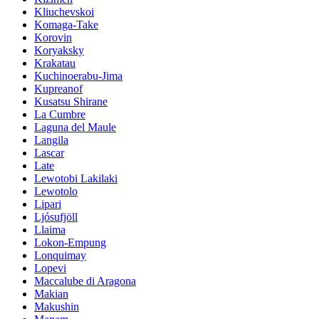
Kliuchevskoi
Komaga-Take
Korovin
Koryaksky
Krakatau
Kuchinoerabu-Jima
Kupreanof
Kusatsu Shirane
La Cumbre
Laguna del Maule
Langila
Lascar
Late
Lewotobi Lakilaki
Lewotolo
Lipari
Ljósufjöll
Llaima
Lokon-Empung
Lonquimay
Lopevi
Maccalube di Aragona
Makian
Makushin