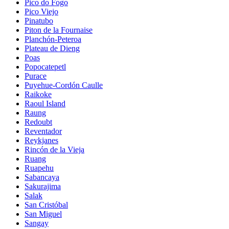
Pico do Fogo
Pico Viejo
Pinatubo
Piton de la Fournaise
Planchón-Peteroa
Plateau de Dieng
Poas
Popocatepetl
Purace
Puyehue-Cordón Caulle
Raikoke
Raoul Island
Raung
Redoubt
Reventador
Reykjanes
Rincón de la Vieja
Ruang
Ruapehu
Sabancaya
Sakurajima
Salak
San Cristóbal
San Miguel
Sangay