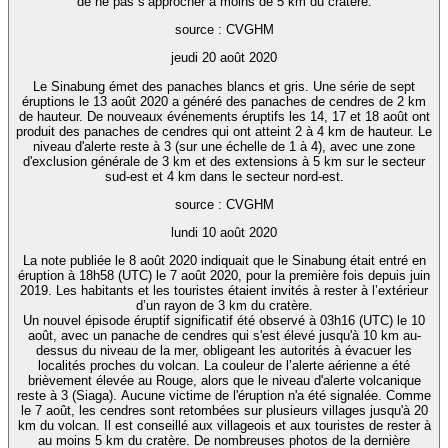
de ne pas s’approcher à moins de 5 km du cratère.
source : CVGHM
jeudi 20 août 2020
Le Sinabung émet des panaches blancs et gris. Une série de sept
éruptions le 13 août 2020 a généré des panaches de cendres de 2 km
de hauteur. De nouveaux événements éruptifs les 14, 17 et 18 août ont
produit des panaches de cendres qui ont atteint 2 à 4 km de hauteur. Le
niveau d'alerte reste à 3 (sur une échelle de 1 à 4), avec une zone
d'exclusion générale de 3 km et des extensions à 5 km sur le secteur
sud-est et 4 km dans le secteur nord-est.
source : CVGHM
lundi 10 août 2020
La note publiée le 8 août 2020 indiquait que le Sinabung était entré en
éruption à 18h58 (UTC) le 7 août 2020, pour la première fois depuis juin
2019. Les habitants et les touristes étaient invités à rester à l’extérieur
d’un rayon de 3 km du cratère.
Un nouvel épisode éruptif significatif été observé à 03h16 (UTC) le 10
août, avec un panache de cendres qui s'est élevé jusqu'à 10 km au-
dessus du niveau de la mer, obligeant les autorités à évacuer les
localités proches du volcan. La couleur de l’alerte aérienne a été
brièvement élevée au Rouge, alors que le niveau d'alerte volcanique
reste à 3 (Siaga). Aucune victime de l'éruption n'a été signalée. Comme
le 7 août, les cendres sont retombées sur plusieurs villages jusqu'à 20
km du volcan. Il est conseillé aux villageois et aux touristes de rester à
au moins 5 km du cratère. De nombreuses photos de la dernière