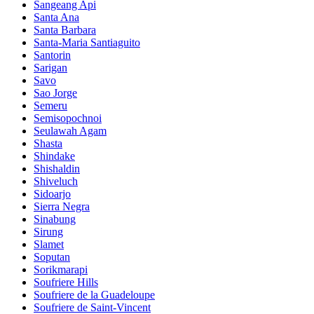
Sangeang Api
Santa Ana
Santa Barbara
Santa-Maria Santiaguito
Santorin
Sarigan
Savo
Sao Jorge
Semeru
Semisopochnoi
Seulawah Agam
Shasta
Shindake
Shishaldin
Shiveluch
Sidoarjo
Sierra Negra
Sinabung
Sirung
Slamet
Soputan
Sorikmarapi
Soufriere Hills
Soufriere de la Guadeloupe
Soufriere de Saint-Vincent