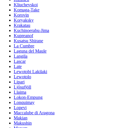
Kliuchevskoi
Komaga-Take
Korovin
Koryaksky
Krakatau
Kuchinoerabu-Jima
Kupreanof
Kusatsu Shirane
La Cumbre
Laguna del Maule
Langila
Lascar
Late
Lewotobi Lakilaki
Lewotolo
Lipari
Ljósufjöll
Llaima
Lokon-Empung
Lonquimay
Lopevi
Maccalube di Aragona
Makian
Makushin