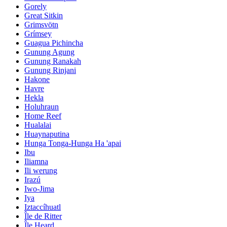
Gorely
Great Sitkin
Grimsvötn
Grímsey
Guagua Pichincha
Gunung Agung
Gunung Ranakah
Gunung Rinjani
Hakone
Havre
Hekla
Holuhraun
Home Reef
Hualalai
Huaynaputina
Hunga Tonga-Hunga Ha 'apai
Ibu
Iliamna
Ili werung
Irazú
Iwo-Jima
Iya
Iztaccíhuatl
Île de Ritter
Île Heard