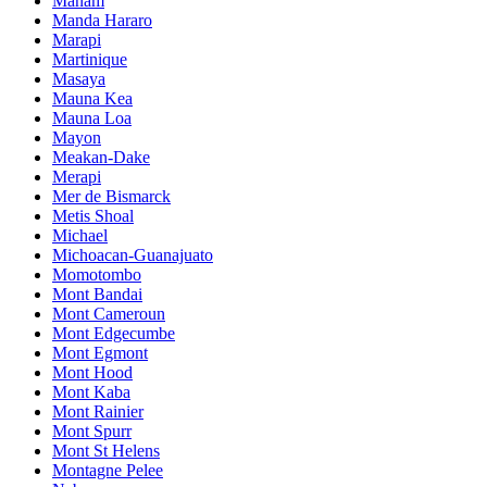
Manam
Manda Hararo
Marapi
Martinique
Masaya
Mauna Kea
Mauna Loa
Mayon
Meakan-Dake
Merapi
Mer de Bismarck
Metis Shoal
Michael
Michoacan-Guanajuato
Momotombo
Mont Bandai
Mont Cameroun
Mont Edgecumbe
Mont Egmont
Mont Hood
Mont Kaba
Mont Rainier
Mont Spurr
Mont St Helens
Montagne Pelee