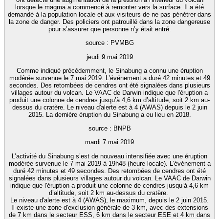
lorsque le magma a commencé à remonter vers la surface. Il a été
demandé à la population locale et aux visiteurs de ne pas pénétrer dans
la zone de danger. Des policiers ont patrouillé dans la zone dangereuse
pour s’assurer que personne n’y était entré.
source : PVMBG
jeudi 9 mai 2019
Comme indiqué précédemment, le Sinabung a connu une éruption
modérée survenue le 7 mai 2019. L’événement a duré 42 minutes et 49
secondes. Des retombées de cendres ont été signalées dans plusieurs
villages autour du volcan. Le VAAC de Darwin indique que l'éruption a
produit une colonne de cendres jusqu’à 4,6 km d’altitude, soit 2 km au-
dessus du cratère. Le niveau d'alerte est à 4 (AWAS) depuis le 2 juin
2015. La dernière éruption du Sinabung a eu lieu en 2018.
source : BNPB
mardi 7 mai 2019
L’activité du Sinabung s’est de nouveau intensifiée avec une éruption
modérée survenue le 7 mai 2019 à 19h48 (heure locale). L’événement a
duré 42 minutes et 49 secondes. Des retombées de cendres ont été
signalées dans plusieurs villages autour du volcan. Le VAAC de Darwin
indique que l'éruption a produit une colonne de cendres jusqu’à 4,6 km
d’altitude, soit 2 km au-dessus du cratère.
Le niveau d'alerte est à 4 (AWAS), le maximum, depuis le 2 juin 2015.
Il existe une zone d'exclusion générale de 3 km, avec des extensions
de 7 km dans le secteur ESS, 6 km dans le secteur ESE et 4 km dans