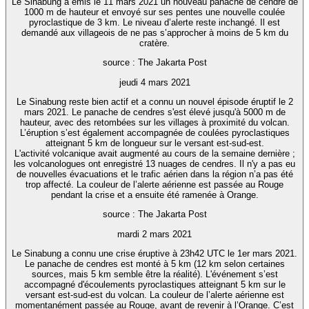
Le Sinabung a émis le 11 mars 2021 un nouveau panache de cendre de
1000 m de hauteur et envoyé sur ses pentes une nouvelle coulée
pyroclastique de 3 km. Le niveau d’alerte reste inchangé. Il est
demandé aux villageois de ne pas s’approcher à moins de 5 km du
cratère.
source : The Jakarta Post
jeudi 4 mars 2021
Le Sinabung reste bien actif et a connu un nouvel épisode éruptif le 2
mars 2021. Le panache de cendres s'est élevé jusqu'à 5000 m de
hauteur, avec des retombées sur les villages à proximité du volcan.
L’éruption s’est également accompagnée de coulées pyroclastiques
atteignant 5 km de longueur sur le versant est-sud-est.
L'activité volcanique avait augmenté au cours de la semaine dernière ;
les volcanologues ont enregistré 13 nuages de cendres. Il n'y a pas eu
de nouvelles évacuations et le trafic aérien dans la région n’a pas été
trop affecté. La couleur de l’alerte aérienne est passée au Rouge
pendant la crise et a ensuite été ramenée à Orange.
source : The Jakarta Post
mardi 2 mars 2021
Le Sinabung a connu une crise éruptive à 23h42 UTC le 1er mars 2021.
Le panache de cendres est monté à 5 km (12 km selon certaines
sources, mais 5 km semble être la réalité). L'événement s’est
accompagné d'écoulements pyroclastiques atteignant 5 km sur le
versant est-sud-est du volcan. La couleur de l’alerte aérienne est
momentanément passée au Rouge, avant de revenir à l’Orange. C’est