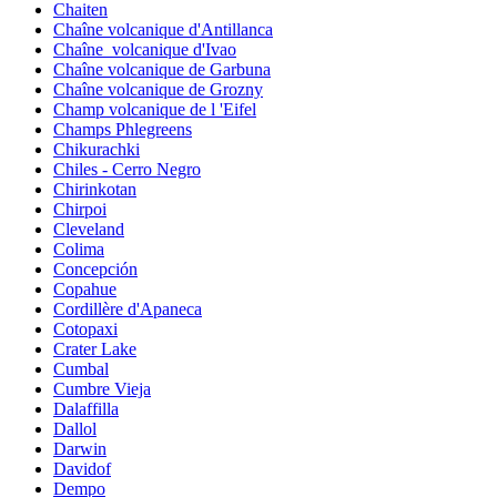
Chaiten
Chaîne volcanique d'Antillanca
Chaîne_volcanique d'Ivao
Chaîne volcanique de Garbuna
Chaîne volcanique de Grozny
Champ volcanique de l 'Eifel
Champs Phlegreens
Chikurachki
Chiles - Cerro Negro
Chirinkotan
Chirpoi
Cleveland
Colima
Concepción
Copahue
Cordillère d'Apaneca
Cotopaxi
Crater Lake
Cumbal
Cumbre Vieja
Dalaffilla
Dallol
Darwin
Davidof
Dempo