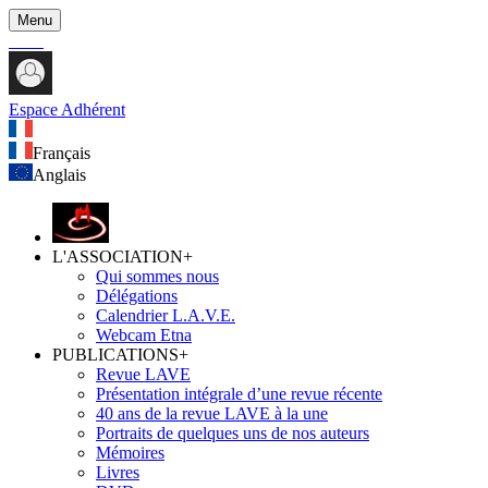
Menu
Espace Adhérent
Français
Anglais
L'ASSOCIATION
+
Qui sommes nous
Délégations
Calendrier L.A.V.E.
Webcam Etna
PUBLICATIONS
+
Revue LAVE
Présentation intégrale d’une revue récente
40 ans de la revue LAVE à la une
Portraits de quelques uns de nos auteurs
Mémoires
Livres