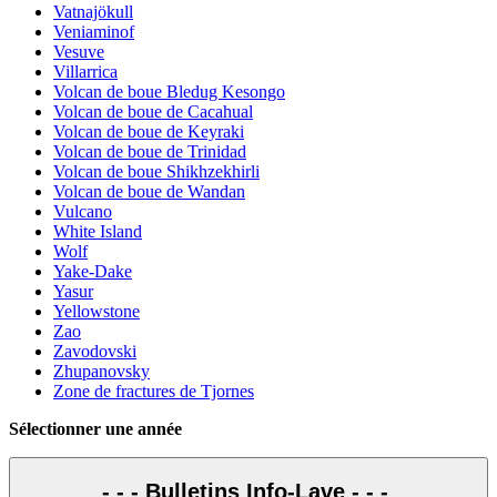
Vatnajökull
Veniaminof
Vesuve
Villarrica
Volcan de boue Bledug Kesongo
Volcan de boue de Cacahual
Volcan de boue de Keyraki
Volcan de boue de Trinidad
Volcan de boue Shikhzekhirli
Volcan de boue de Wandan
Vulcano
White Island
Wolf
Yake-Dake
Yasur
Yellowstone
Zao
Zavodovski
Zhupanovsky
Zone de fractures de Tjornes
Sélectionner une année
- - - Bulletins Info-Lave - - -