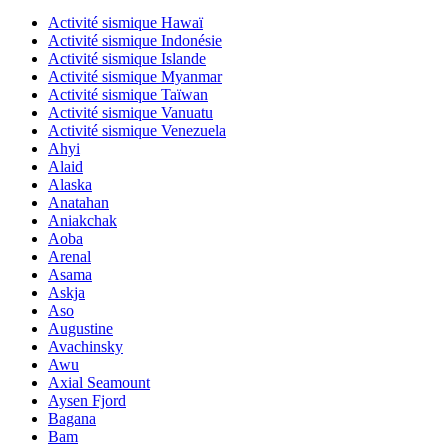
Activité sismique Hawaï
Activité sismique Indonésie
Activité sismique Islande
Activité sismique Myanmar
Activité sismique Taïwan
Activité sismique Vanuatu
Activité sismique Venezuela
Ahyi
Alaid
Alaska
Anatahan
Aniakchak
Aoba
Arenal
Asama
Askja
Aso
Augustine
Avachinsky
Awu
Axial Seamount
Aysen Fjord
Bagana
Bam