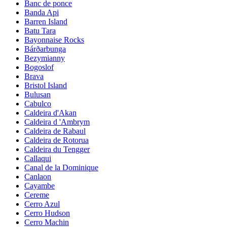
Banc de ponce
Banda Api
Barren Island
Batu Tara
Bayonnaise Rocks
Bárðarbunga
Bezymianny
Bogoslof
Brava
Bristol Island
Bulusan
Cabulco
Caldeira d'Akan
Caldeira d 'Ambrym
Caldeira de Rabaul
Caldeira de Rotorua
Caldeira du Tengger
Callaqui
Canal de la Dominique
Canlaon
Cayambe
Cereme
Cerro Azul
Cerro Hudson
Cerro Machin