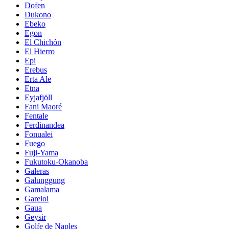
Dofen
Dukono
Ebeko
Egon
El Chichón
El Hierro
Epi
Erebus
Erta Ale
Etna
Eyjafjöll
Fani Maoré
Fentale
Ferdinandea
Fonualei
Fuego
Fuji-Yama
Fukutoku-Okanoba
Galeras
Galunggung
Gamalama
Gareloi
Gaua
Geysir
Golfe de Naples