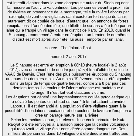
est interdit d’entrer dans la zone dangereuse autour du Sinabung dans
la mesure où l’activité va continuer. Les personnes vivant à proximité
de rivières en provenance de la montagne, telle la rivière Laborus par
exemple, doivent être vigilantes car il existe un fort risque de lahar,
autrement dit de coulée de boue, d’autant que l’on annonce de fortes
précipitations. L’année dernière, une fillette de six ans a été tuée par un
lahar qui a frappé un village dans le district de Karo. En 2010, quand le
Sinabung a commencé à entrer en éruption, un fermier de ce même
district est mort après avoir été, lui aussi, emporté par un lahar.
source : The Jakarta Post
mercredi 2 août 2017
Le Sinabung est entré en éruption à 08h10 (heure locale) le 2 août
2017, avec un panache de cendre jusqu'à 5,4 km d’altitude, selon le
VAAC de Darwin. C'est l'une des plus puissantes éruptions du Sinabung
au cours des derniers mois. Au moins 19 événements ont été signalés
dans un laps de temps de quatre heures, contre 2 à 8 par jour ces
derniers temps. La couleur de l’alerte aérienne est maintenue à
l’Orange. Il n’est fait état d’aucune victime.
Les éruptions ont généré une impressionnante coulée pyroclastique qui
a dévalé les pentes est et sud-est sur 4,5 km et atteint la rivière
Labortus. Il est demandé à la population d’être vigilante quant à la
possibilité d'inondations soudaines et de coulées de lave car l'éruption a
créé un barrage naturel sur la rivière.
Selon les médias locaux, les élèves d'une école primaire de Kuta
Rakyat ont été renvoyés à la maison parce que la cendre volcanique
qui recouvrait le village était considérée comme dangereuse. Des
milliers de personnes dans 10 villages ont été directement affectées