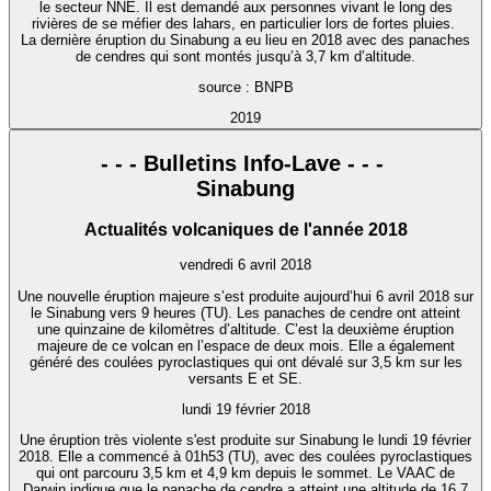
le secteur NNE. Il est demandé aux personnes vivant le long des
rivières de se méfier des lahars, en particulier lors de fortes pluies.
La dernière éruption du Sinabung a eu lieu en 2018 avec des panaches
de cendres qui sont montés jusqu’à 3,7 km d’altitude.
source : BNPB
2019
- - - Bulletins Info-Lave - - -
Sinabung
Actualités volcaniques de l'année 2018
vendredi 6 avril 2018
Une nouvelle éruption majeure s’est produite aujourd’hui 6 avril 2018 sur
le Sinabung vers 9 heures (TU). Les panaches de cendre ont atteint
une quinzaine de kilomètres d’altitude. C’est la deuxième éruption
majeure de ce volcan en l’espace de deux mois. Elle a également
généré des coulées pyroclastiques qui ont dévalé sur 3,5 km sur les
versants E et SE.
lundi 19 février 2018
Une éruption très violente s'est produite sur Sinabung le lundi 19 février
2018. Elle a commencé à 01h53 (TU), avec des coulées pyroclastiques
qui ont parcouru 3,5 km et 4,9 km depuis le sommet. Le VAAC de
Darwin indique que le panache de cendre a atteint une altitude de 16,7