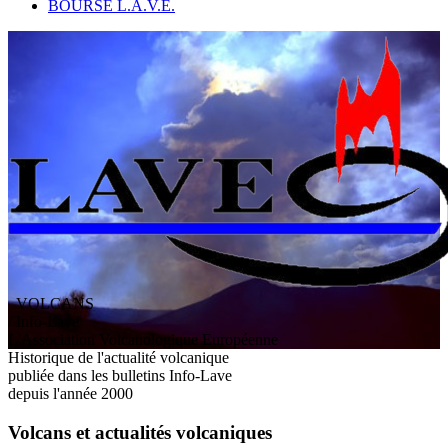
BOURSE L.A.V.E.
VOLCANS
/ Info-Lave
L
'
A
ssociation
V
olcanologique
E
uropéenne
Historique de l'actualité volcanique
publiée dans les bulletins Info-Lave
depuis l'année 2000
Volcans et actualités volcaniques