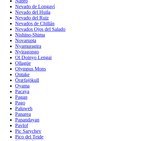
Nabro
Nevado de Longaví
Nevado del Huila
Nevado del Ruiz
Nevados de Chillán
Nevados Ojos del Salado
Nishino-Shima
Novarupta
Nyamuragira
Nyiragongo
Ol Doinyo Lengai
Ollagüe
Olympus Mons
Ontake
Öræfajökull
Oyama
Pacaya
Pagan
Pago
Paluweh
Panarea
Papandayan
Pavlof
Pic Sarychev
Pico del Teide