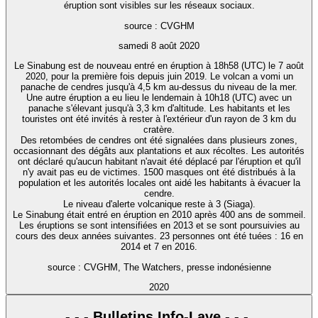
éruption sont visibles sur les réseaux sociaux.
source : CVGHM
samedi 8 août 2020
Le Sinabung est de nouveau entré en éruption à 18h58 (UTC) le 7 août
2020, pour la première fois depuis juin 2019. Le volcan a vomi un
panache de cendres jusqu'à 4,5 km au-dessus du niveau de la mer.
Une autre éruption a eu lieu le lendemain à 10h18 (UTC) avec un
panache s'élevant jusqu'à 3,3 km d'altitude. Les habitants et les
touristes ont été invités à rester à l'extérieur d'un rayon de 3 km du
cratère.
Des retombées de cendres ont été signalées dans plusieurs zones,
occasionnant des dégâts aux plantations et aux récoltes. Les autorités
ont déclaré qu'aucun habitant n'avait été déplacé par l'éruption et qu'il
n'y avait pas eu de victimes. 1500 masques ont été distribués à la
population et les autorités locales ont aidé les habitants à évacuer la
cendre.
Le niveau d'alerte volcanique reste à 3 (Siaga).
Le Sinabung était entré en éruption en 2010 après 400 ans de sommeil.
Les éruptions se sont intensifiées en 2013 et se sont poursuivies au
cours des deux années suivantes. 23 personnes ont été tuées : 16 en
2014 et 7 en 2016.
source : CVGHM, The Watchers, presse indonésienne
2020
- - - Bulletins Info-Lave - - -