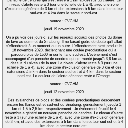
panache de cendres qui s'est élevé à 1 km au-dessus du cratère. Le
niveau d'alerte reste à 3 (sur une échelle de 1 à 4), avec une zone
d'exclusion générale de 3 km et des extensions à 5 km dans le secteur
sud-est et 4 km dans le secteur nord-est.
source : CVGHM
jeudi 19 novembre 2020
On a pu voir ces jours-ci sur les réseaux sociaux des photos du dôme
de lave au sommet du Sinabung. Il ne faisait guère de doute qu'il allait
s'effondrerait à un moment ou un autre. L'effondrement s'est produit le
18 novembre 2020, déclenchant une coulée pyroclastique qui a
parcouru plus de 1500 m sur le flanc sud-est. L'événement s’est
accompagné d'un panache de cendres qui est monté jusqu'à 3,6 km au-
dessus du niveau de la mer. Le niveau d'alerte reste à 3 (sur une
échelle de 1 à 4), avec une zone d'exclusion générale de 3 km et des
extensions à 5 km dans le secteur sud-est et à 4 km dans le secteur
nord-est. La couleur de l’alerte aérienne reste à l'Orange.
source : CVGHM
jeudi 12 novembre 2020
Des avalanches de blocs et des coulées pyroclastiques descendent
encore les flancs est et sud-est du Sinabung, généralement jusqu'à 1
km et 1,5 à 2,5 km, respectivement. Un événement éruptif le 4
novembre a généré un nouveau panache de cendres. Le niveau d'alerte
reste à 3 (sur une échelle de 1 à 4), avec une zone d'exclusion générale
de 3 km, et avec des extensions à 5 km dans le secteur sud-est et à 4
km dans le secteur nord-est.