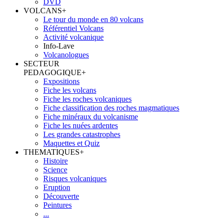
DVD
VOLCANS
+
Le tour du monde en 80 volcans
Référentiel Volcans
Activité volcanique
Info-Lave
Volcanologues
SECTEUR
PEDAGOGIQUE
+
Expositions
Fiche les volcans
Fiche les roches volcaniques
Fiche classification des roches magmatiques
Fiche minéraux du volcanisme
Fiche les nuées ardentes
Les grandes catastrophes
Maquettes et Quiz
THEMATIQUES
+
Histoire
Science
Risques volcaniques
Eruption
Découverte
Peintures
...