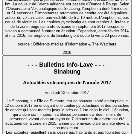
km. La couleur de l’alerte aérienne est passée d'Orange à Rouge. Selon
l'Observatoire Volcanologique du Sinabung, l'éruption a duré 4 minutes
et 51 secondes.D’importantes retombées de cendre ont été signalées
autour du volcan, avec une visibilité de 5 à 10 mètres.L'éruption n'a pas
causé de victimes. Les coulées pyroclastiques sont restées à l'intérieur
de la zone rouge qui a été évacuée en septembre 2017 lorsque le
volcan a commencé à entrer en éruption. Cependant, entre février 2014
et mai 2016, les éruptions du Sinabung ont coûté la vie à 23 personnes.
source : Différents médias d’information & The Watchers
2018
- - - Bulletins Info-Lave - - -
Sinabung
Actualités volcaniques de l'année 2017
vendredi 13 octobre 2017
Le Sinabung, sur l’île de Sumatra, est de nouveau entré en éruption le
12 octobre 2017 en envoyant une coulée pyroclastique et des panaches
de cendre qui sont montés jusqu’à près de 2 km dans le ciel. L’éruption,
qui a duré six minutes, n’a blessé personne car des milliers de
personnes vivant dans un rayon de 7 kilomètres du cratère ont été
évacuées de la zone en 2015, année où le niveau d’alerte a été élevé à
son maximum.
Les autorités rappellent sans cesse aux habitants et aux touristes qu’il