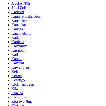
Jebel At Tair
Jebel Zubair
Kadovar
Kama 'ehuakanaloa
Kambalny
Kamtchatka
Kanaga
Karangetang
Karkar
Karthala
Karymsky
Kasatochi
Katla
Katmai
Kavachi
Kawah Ijen
Kelut
Kerinci
Kesongo
Kick- 'em-Jenny
Kikai
Kilauea
Kirishima
Kita Iwo Jima
Kizimen