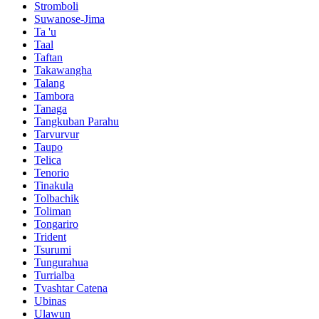
Stromboli
Suwanose-Jima
Ta 'u
Taal
Taftan
Takawangha
Talang
Tambora
Tanaga
Tangkuban Parahu
Tarvurvur
Taupo
Telica
Tenorio
Tinakula
Tolbachik
Toliman
Tongariro
Trident
Tsurumi
Tungurahua
Turrialba
Tvashtar Catena
Ubinas
Ulawun