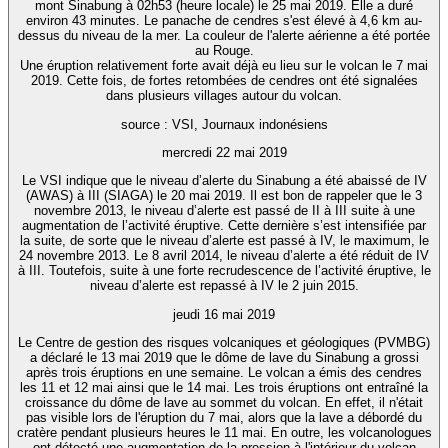
mont Sinabung à 02h53 (heure locale) le 25 mai 2019. Elle a duré
environ 43 minutes. Le panache de cendres s'est élevé à 4,6 km au-
dessus du niveau de la mer. La couleur de l'alerte aérienne a été portée
au Rouge.
Une éruption relativement forte avait déjà eu lieu sur le volcan le 7 mai
2019. Cette fois, de fortes retombées de cendres ont été signalées
dans plusieurs villages autour du volcan.
source : VSI, Journaux indonésiens
mercredi 22 mai 2019
Le VSI indique que le niveau d’alerte du Sinabung a été abaissé de IV
(AWAS) à III (SIAGA) le 20 mai 2019. Il est bon de rappeler que le 3
novembre 2013, le niveau d’alerte est passé de II à III suite à une
augmentation de l’activité éruptive. Cette dernière s’est intensifiée par
la suite, de sorte que le niveau d’alerte est passé à IV, le maximum, le
24 novembre 2013. Le 8 avril 2014, le niveau d’alerte a été réduit de IV
à III. Toutefois, suite à une forte recrudescence de l’activité éruptive, le
niveau d’alerte est repassé à IV le 2 juin 2015.
jeudi 16 mai 2019
Le Centre de gestion des risques volcaniques et géologiques (PVMBG)
a déclaré le 13 mai 2019 que le dôme de lave du Sinabung a grossi
après trois éruptions en une semaine. Le volcan a émis des cendres
les 11 et 12 mai ainsi que le 14 mai. Les trois éruptions ont entraîné la
croissance du dôme de lave au sommet du volcan. En effet, il n'était
pas visible lors de l'éruption du 7 mai, alors que la lave a débordé du
cratère pendant plusieurs heures le 11 mai. En outre, les volcanologues
ont détecté une augmentation de la pression à l'intérieur du volcan