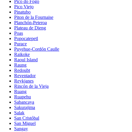
Pico do Fogo
Pico Viejo
Pinatubo
Piton de la Fournaise
Planchón-Peteroa
Plateau de Dieng
Poas
Popocatepetl
Purace
Puyehue-Cordón Caulle
Raikoke
Raoul Island
Raung
Redoubt
Reventador
Reykjanes
Rincón de la Vieja
Ruang
Ruapehu
Sabancaya
Sakurajima
Salak
San Cristóbal
San Miguel
Sangay