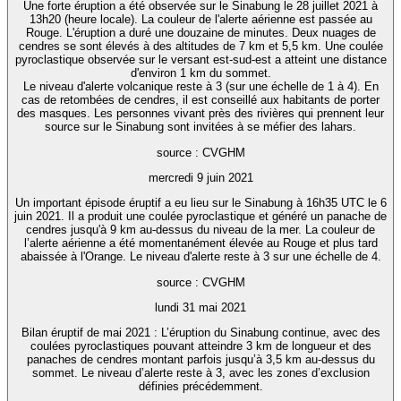
Une forte éruption a été observée sur le Sinabung le 28 juillet 2021 à
13h20 (heure locale). La couleur de l'alerte aérienne est passée au
Rouge. L'éruption a duré une douzaine de minutes. Deux nuages de
cendres se sont élevés à des altitudes de 7 km et 5,5 km. Une coulée
pyroclastique observée sur le versant est-sud-est a atteint une distance
d'environ 1 km du sommet.
Le niveau d'alerte volcanique reste à 3 (sur une échelle de 1 à 4). En
cas de retombées de cendres, il est conseillé aux habitants de porter
des masques. Les personnes vivant près des rivières qui prennent leur
source sur le Sinabung sont invitées à se méfier des lahars.
source : CVGHM
mercredi 9 juin 2021
Un important épisode éruptif a eu lieu sur le Sinabung à 16h35 UTC le 6
juin 2021. Il a produit une coulée pyroclastique et généré un panache de
cendres jusqu'à 9 km au-dessus du niveau de la mer. La couleur de
l’alerte aérienne a été momentanément élevée au Rouge et plus tard
abaissée à l'Orange. Le niveau d'alerte reste à 3 sur une échelle de 4.
source : CVGHM
lundi 31 mai 2021
Bilan éruptif de mai 2021 : L’éruption du Sinabung continue, avec des
coulées pyroclastiques pouvant atteindre 3 km de longueur et des
panaches de cendres montant parfois jusqu’à 3,5 km au-dessus du
sommet. Le niveau d’alerte reste à 3, avec les zones d’exclusion
définies précédemment.