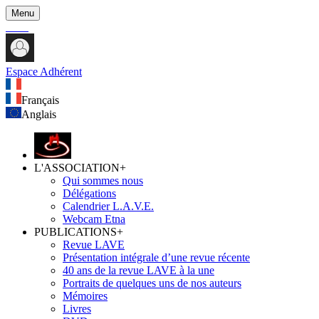
Menu
Espace Adhérent
Français
Anglais
L'ASSOCIATION
+
Qui sommes nous
Délégations
Calendrier L.A.V.E.
Webcam Etna
PUBLICATIONS
+
Revue LAVE
Présentation intégrale d’une revue récente
40 ans de la revue LAVE à la une
Portraits de quelques uns de nos auteurs
Mémoires
Livres