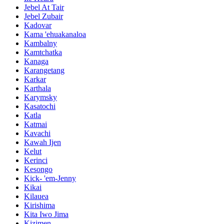
Jebel At Tair
Jebel Zubair
Kadovar
Kama 'ehuakanaloa
Kambalny
Kamtchatka
Kanaga
Karangetang
Karkar
Karthala
Karymsky
Kasatochi
Katla
Katmai
Kavachi
Kawah Ijen
Kelut
Kerinci
Kesongo
Kick- 'em-Jenny
Kikai
Kilauea
Kirishima
Kita Iwo Jima
Kizimen