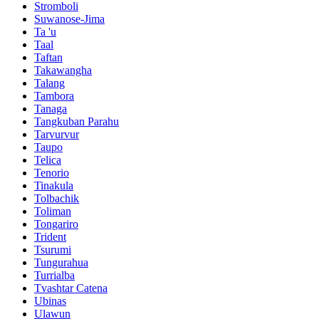
Stromboli
Suwanose-Jima
Ta 'u
Taal
Taftan
Takawangha
Talang
Tambora
Tanaga
Tangkuban Parahu
Tarvurvur
Taupo
Telica
Tenorio
Tinakula
Tolbachik
Toliman
Tongariro
Trident
Tsurumi
Tungurahua
Turrialba
Tvashtar Catena
Ubinas
Ulawun