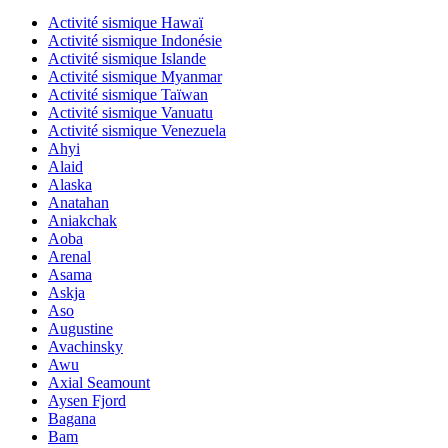
Activité sismique Hawaï
Activité sismique Indonésie
Activité sismique Islande
Activité sismique Myanmar
Activité sismique Taïwan
Activité sismique Vanuatu
Activité sismique Venezuela
Ahyi
Alaid
Alaska
Anatahan
Aniakchak
Aoba
Arenal
Asama
Askja
Aso
Augustine
Avachinsky
Awu
Axial Seamount
Aysen Fjord
Bagana
Bam