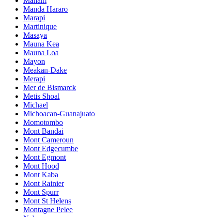
Manam
Manda Hararo
Marapi
Martinique
Masaya
Mauna Kea
Mauna Loa
Mayon
Meakan-Dake
Merapi
Mer de Bismarck
Metis Shoal
Michael
Michoacan-Guanajuato
Momotombo
Mont Bandai
Mont Cameroun
Mont Edgecumbe
Mont Egmont
Mont Hood
Mont Kaba
Mont Rainier
Mont Spurr
Mont St Helens
Montagne Pelee