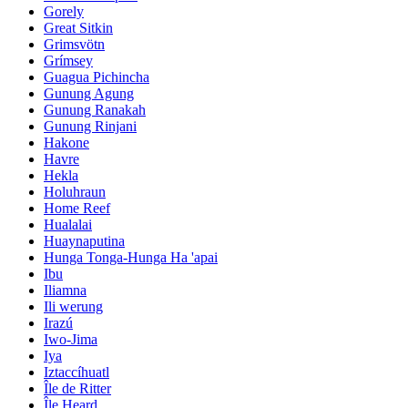
Gorely
Great Sitkin
Grimsvötn
Grímsey
Guagua Pichincha
Gunung Agung
Gunung Ranakah
Gunung Rinjani
Hakone
Havre
Hekla
Holuhraun
Home Reef
Hualalai
Huaynaputina
Hunga Tonga-Hunga Ha 'apai
Ibu
Iliamna
Ili werung
Irazú
Iwo-Jima
Iya
Iztaccíhuatl
Île de Ritter
Île Heard