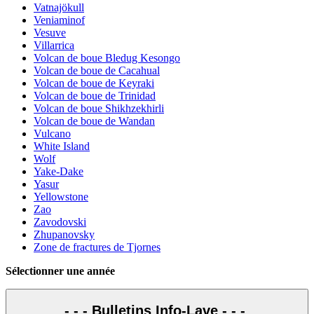
Vatnajökull
Veniaminof
Vesuve
Villarrica
Volcan de boue Bledug Kesongo
Volcan de boue de Cacahual
Volcan de boue de Keyraki
Volcan de boue de Trinidad
Volcan de boue Shikhzekhirli
Volcan de boue de Wandan
Vulcano
White Island
Wolf
Yake-Dake
Yasur
Yellowstone
Zao
Zavodovski
Zhupanovsky
Zone de fractures de Tjornes
Sélectionner une année
- - - Bulletins Info-Lave - - -