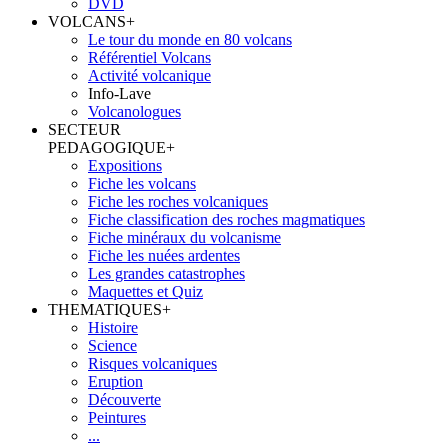
DVD
VOLCANS
+
Le tour du monde en 80 volcans
Référentiel Volcans
Activité volcanique
Info-Lave
Volcanologues
SECTEUR
PEDAGOGIQUE
+
Expositions
Fiche les volcans
Fiche les roches volcaniques
Fiche classification des roches magmatiques
Fiche minéraux du volcanisme
Fiche les nuées ardentes
Les grandes catastrophes
Maquettes et Quiz
THEMATIQUES
+
Histoire
Science
Risques volcaniques
Eruption
Découverte
Peintures
...