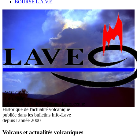
BOURSE L.A.V.E.
VOLCANS
/ Info-Lave
L
'
A
ssociation
V
olcanologique
E
uropéenne
Historique de l'actualité volcanique
publiée dans les bulletins Info-Lave
depuis l'année 2000
Volcans et actualités volcaniques