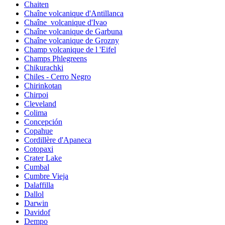
Chaiten
Chaîne volcanique d'Antillanca
Chaîne_volcanique d'Ivao
Chaîne volcanique de Garbuna
Chaîne volcanique de Grozny
Champ volcanique de l 'Eifel
Champs Phlegreens
Chikurachki
Chiles - Cerro Negro
Chirinkotan
Chirpoi
Cleveland
Colima
Concepción
Copahue
Cordillère d'Apaneca
Cotopaxi
Crater Lake
Cumbal
Cumbre Vieja
Dalaffilla
Dallol
Darwin
Davidof
Dempo