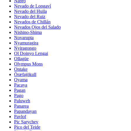
Nabro
Nevado de Longaví
Nevado del Huila
Nevado del Ruiz
Nevados de Chillán
Nevados Ojos del Salado
Nishino-Shima
Novarupta
Nyamuragira
Nyiragongo
Ol Doinyo Lengai
Ollagüe
Olympus Mons
Ontake
Öræfajökull
Oyama
Pacaya
Pagan
Pago
Paluweh
Panarea
Papandayan
Pavlof
Pic Sarychev
Pico del Teide