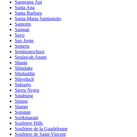
Sangeang Api
Santa Ana
Santa Barbara
Santa-Maria Santiaguito
Santorin
Sarigan
Savo
Sao Jorge
Semeru
Semisopochnoi
Seulawah Agam
Shasta
Shindake
Shishaldin
Shiveluch
Sidoarjo
Sierra Negra
Sinabung
Sirung
Slamet
Soputan
Sorikmarapi
Soufriere Hills
Soufriere de la Guadeloupe
Soufriere de Saint-Vincent