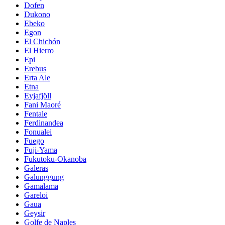
Dofen
Dukono
Ebeko
Egon
El Chichón
El Hierro
Epi
Erebus
Erta Ale
Etna
Eyjafjöll
Fani Maoré
Fentale
Ferdinandea
Fonualei
Fuego
Fuji-Yama
Fukutoku-Okanoba
Galeras
Galunggung
Gamalama
Gareloi
Gaua
Geysir
Golfe de Naples