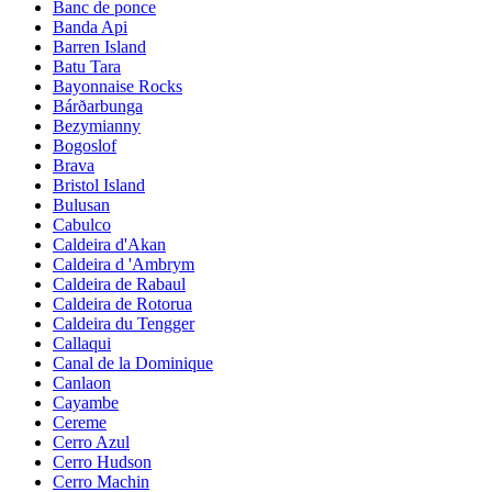
Banc de ponce
Banda Api
Barren Island
Batu Tara
Bayonnaise Rocks
Bárðarbunga
Bezymianny
Bogoslof
Brava
Bristol Island
Bulusan
Cabulco
Caldeira d'Akan
Caldeira d 'Ambrym
Caldeira de Rabaul
Caldeira de Rotorua
Caldeira du Tengger
Callaqui
Canal de la Dominique
Canlaon
Cayambe
Cereme
Cerro Azul
Cerro Hudson
Cerro Machin