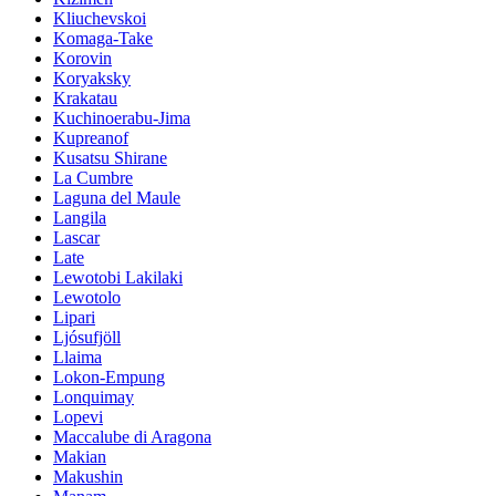
Kliuchevskoi
Komaga-Take
Korovin
Koryaksky
Krakatau
Kuchinoerabu-Jima
Kupreanof
Kusatsu Shirane
La Cumbre
Laguna del Maule
Langila
Lascar
Late
Lewotobi Lakilaki
Lewotolo
Lipari
Ljósufjöll
Llaima
Lokon-Empung
Lonquimay
Lopevi
Maccalube di Aragona
Makian
Makushin