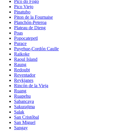
Pico do Fogo
Pico Viejo
Pinatubo
Piton de la Fournaise
Planchón-Peteroa
Plateau de Dieng
Poas
Popocatepetl
Purace
Puyehue-Cordón Caulle
Raikoke
Raoul Island
Raung
Redoubt
Reventador
Reykjanes
Rincón de la Vieja
Ruang
Ruapehu
Sabancaya
Sakurajima
Salak
San Cristóbal
San Miguel
Sangay