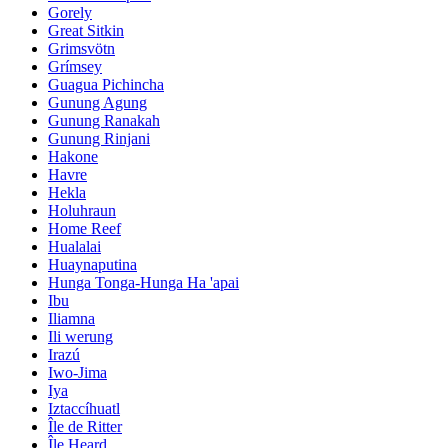
Gorely
Great Sitkin
Grimsvötn
Grímsey
Guagua Pichincha
Gunung Agung
Gunung Ranakah
Gunung Rinjani
Hakone
Havre
Hekla
Holuhraun
Home Reef
Hualalai
Huaynaputina
Hunga Tonga-Hunga Ha 'apai
Ibu
Iliamna
Ili werung
Irazú
Iwo-Jima
Iya
Iztaccíhuatl
Île de Ritter
Île Heard