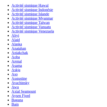
Activité sismique Hawaï
Activité sismique Indonésie
Activité sismique Islande
Activité sismique Myanmar
Activité sismique Taïwan
Activité sismique Vanuatu
Activité sismique Venezuela
Ahyi
Alaid
Alaska
Anatahan
Aniakchak
Aoba
Arenal
Asama
Askja
Aso
Augustine
Avachinsky
Awu
Axial Seamount
Aysen Fjord
Bagana
Bam