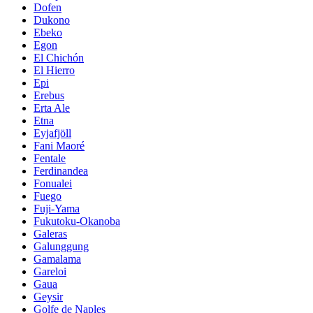
Dofen
Dukono
Ebeko
Egon
El Chichón
El Hierro
Epi
Erebus
Erta Ale
Etna
Eyjafjöll
Fani Maoré
Fentale
Ferdinandea
Fonualei
Fuego
Fuji-Yama
Fukutoku-Okanoba
Galeras
Galunggung
Gamalama
Gareloi
Gaua
Geysir
Golfe de Naples