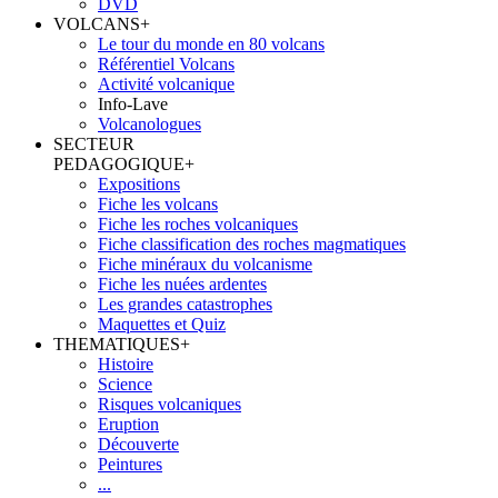
DVD
VOLCANS
+
Le tour du monde en 80 volcans
Référentiel Volcans
Activité volcanique
Info-Lave
Volcanologues
SECTEUR
PEDAGOGIQUE
+
Expositions
Fiche les volcans
Fiche les roches volcaniques
Fiche classification des roches magmatiques
Fiche minéraux du volcanisme
Fiche les nuées ardentes
Les grandes catastrophes
Maquettes et Quiz
THEMATIQUES
+
Histoire
Science
Risques volcaniques
Eruption
Découverte
Peintures
...