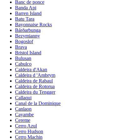
Banc de ponce
Banda Api
Barren Island
Batu Tara
Bayonnaise Rocks
Bárðarbunga
Bezymianny
Bogoslof
Brava
Bristol Island
Bulusan
Cabulco
Caldeira d'Akan
Caldeira d 'Ambrym
Caldeira de Rabaul
Caldeira de Rotorua
Caldeira du Tengger
Callaqui
Canal de la Dominique
Canlaon
Cayambe
Cereme
Cerro Azul
Cerro Hudson
Cerro Machin