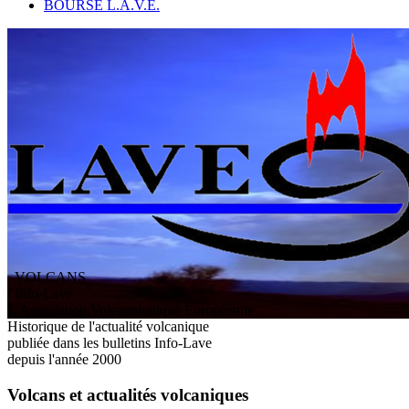
BOURSE L.A.V.E.
VOLCANS
/ Info-Lave
L
'
A
ssociation
V
olcanologique
E
uropéenne
Historique de l'actualité volcanique
publiée dans les bulletins Info-Lave
depuis l'année 2000
Volcans et actualités volcaniques