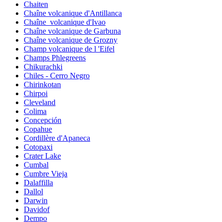
Chaiten
Chaîne volcanique d'Antillanca
Chaîne_volcanique d'Ivao
Chaîne volcanique de Garbuna
Chaîne volcanique de Grozny
Champ volcanique de l 'Eifel
Champs Phlegreens
Chikurachki
Chiles - Cerro Negro
Chirinkotan
Chirpoi
Cleveland
Colima
Concepción
Copahue
Cordillère d'Apaneca
Cotopaxi
Crater Lake
Cumbal
Cumbre Vieja
Dalaffilla
Dallol
Darwin
Davidof
Dempo