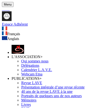
Menu
Espace Adhérent
Français
Anglais
L'ASSOCIATION
+
Qui sommes nous
Délégations
Calendrier L.A.V.E.
Webcam Etna
PUBLICATIONS
+
Revue LAVE
Présentation intégrale d’une revue récente
40 ans de la revue LAVE à la une
Portraits de quelques uns de nos auteurs
Mémoires
Livres