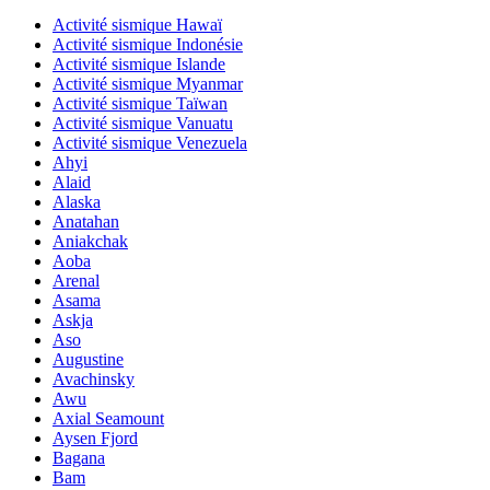
Activité sismique Hawaï
Activité sismique Indonésie
Activité sismique Islande
Activité sismique Myanmar
Activité sismique Taïwan
Activité sismique Vanuatu
Activité sismique Venezuela
Ahyi
Alaid
Alaska
Anatahan
Aniakchak
Aoba
Arenal
Asama
Askja
Aso
Augustine
Avachinsky
Awu
Axial Seamount
Aysen Fjord
Bagana
Bam