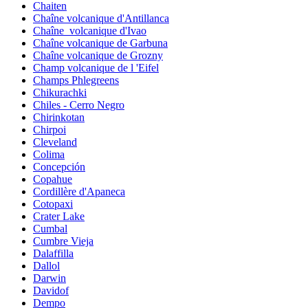
Chaiten
Chaîne volcanique d'Antillanca
Chaîne_volcanique d'Ivao
Chaîne volcanique de Garbuna
Chaîne volcanique de Grozny
Champ volcanique de l 'Eifel
Champs Phlegreens
Chikurachki
Chiles - Cerro Negro
Chirinkotan
Chirpoi
Cleveland
Colima
Concepción
Copahue
Cordillère d'Apaneca
Cotopaxi
Crater Lake
Cumbal
Cumbre Vieja
Dalaffilla
Dallol
Darwin
Davidof
Dempo