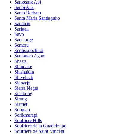
Sangeang Api
Santa Ana
Santa Barbara
Santa-Maria Santiaguito
Santorin
Sarigan
Savo
Sao Jorge
Semeru
Semisopochnoi
Seulawah Agam
Shasta
Shindake
Shishaldin
Shiveluch
Sidoarjo
Sierra Negra
Sinabung
Sirung
Slamet
Soputan
Sorikmarapi
Soufriere Hills
Soufriere de la Guadeloupe
Soufriere de Saint-Vincent