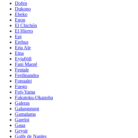
Dofen
Dukono
Ebeko
Egon
El Chichón
El Hierro
Epi
Erebus
Erta Ale
Etna
Eyjafjöll
Fani Maoré
Fentale
Ferdinandea
Fonualei
Fuego
Fuji-Yama
Fukutoku-Okanoba
Galeras
Galunggung
Gamalama
Gareloi
Gaua
Geysir
Golfe de Naples