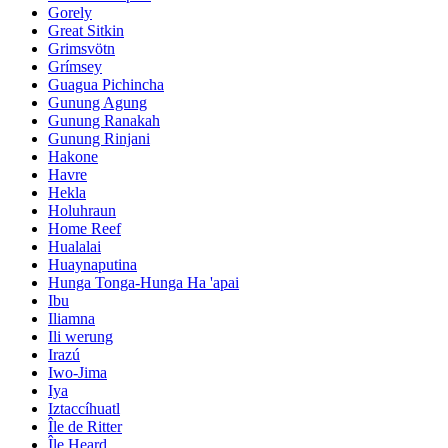
Gorely
Great Sitkin
Grimsvötn
Grímsey
Guagua Pichincha
Gunung Agung
Gunung Ranakah
Gunung Rinjani
Hakone
Havre
Hekla
Holuhraun
Home Reef
Hualalai
Huaynaputina
Hunga Tonga-Hunga Ha 'apai
Ibu
Iliamna
Ili werung
Irazú
Iwo-Jima
Iya
Iztaccíhuatl
Île de Ritter
Île Heard