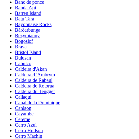
Banc de ponce
Banda Api
Barren Island
Batu Tara
Bayonnaise Rocks
Bárðarbunga
Bezymianny
Bogoslof
Brava
Bristol Island
Bulusan
Cabulco
Caldeira d'Akan
Caldeira d 'Ambrym
Caldeira de Rabaul
Caldeira de Rotorua
Caldeira du Tengger
Callaqui
Canal de la Dominique
Canlaon
Cayambe
Cereme
Cerro Azul
Cerro Hudson
Cerro Machin