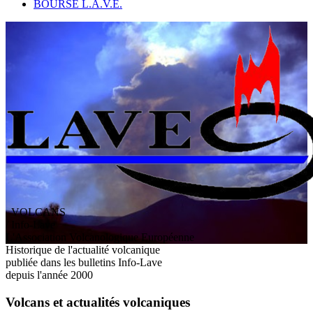
BOURSE L.A.V.E.
VOLCANS
/ Info-Lave
L
'
A
ssociation
V
olcanologique
E
uropéenne
Historique de l'actualité volcanique
publiée dans les bulletins Info-Lave
depuis l'année 2000
Volcans et actualités volcaniques