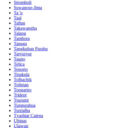
Stromboli
Suwanose-Jima
Ta 'u
Taal
Taftan
Takawangha
Talang
Tambora
Tanaga
Tangkuban Parahu
Tarvurvur
Taupo
Telica
Tenorio
Tinakula
Tolbachik
Toliman
Tongariro
Trident
Tsurumi
Tungurahua
Turrialba
Tvashtar Catena
Ubinas
Ulawun