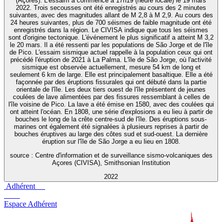
(Açores). L'essaim a commencé à 17h19 (heure locale) le 19 mars
2022. Trois secousses ont été enregistrés au cours des 2 minutes
suivantes, avec des magnitudes allant de M 2,8 à M 2,9. Au cours des
24 heures suivantes, plus de 700 séismes de faible magnitude ont été
enregistrés dans la région. Le CIVISA indique que tous les séismes
sont d'origine tectonique. L'événement le plus significatif a atteint M 3,2
le 20 mars. Il a été ressenti par les populations de São Jorge et de l'île
de Pico. L'essaim sismique actuel rappelle à la population ceux qui ont
précédé l'éruption de 2021 à La Palma. L'île de São Jorge, où l'activité
sismique est observée actuellement, mesure 54 km de long et
seulement 6 km de large. Elle est principalement basaltique. Elle a été
façonnée par des éruptions fissurales qui ont débuté dans la partie
orientale de l'île. Les deux tiers ouest de l'île présentent de jeunes
coulées de lave alimentées par des fissures ressemblant à celles de
l'île voisine de Pico. La lave a été émise en 1580, avec des coulées qui
ont atteint l'océan. En 1808, une série d'explosions a eu lieu à partir de
bouches le long de la crête centre-sud de l'île. Des éruptions sous-
marines ont également été signalées à plusieurs reprises à partir de
bouches éruptives au large des côtes sud et sud-ouest. La dernière
éruption sur l'île de São Jorge a eu lieu en 1808.
source : Centre d'information et de surveillance sismo-volcaniques des
Açores (CIVISA), Smithsonian Institution
2022
Adhérent
Espace Adhérent