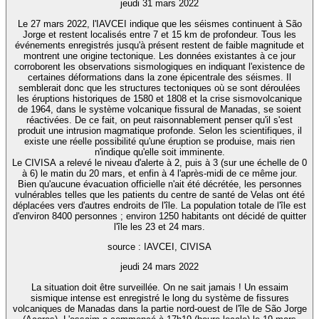
jeudi 31 mars 2022
Le 27 mars 2022, l'IAVCEI indique que les séismes continuent à São
Jorge et restent localisés entre 7 et 15 km de profondeur. Tous les
événements enregistrés jusqu'à présent restent de faible magnitude et
montrent une origine tectonique. Les données existantes à ce jour
corroborent les observations sismologiques en indiquant l'existence de
certaines déformations dans la zone épicentrale des séismes. Il
semblerait donc que les structures tectoniques où se sont déroulées
les éruptions historiques de 1580 et 1808 et la crise sismovolcanique
de 1964, dans le système volcanique fissural de Manadas, se soient
réactivées. De ce fait, on peut raisonnablement penser qu'il s'est
produit une intrusion magmatique profonde. Selon les scientifiques, il
existe une réelle possibilité qu'une éruption se produise, mais rien
n'indique qu'elle soit imminente.
Le CIVISA a relevé le niveau d'alerte à 2, puis à 3 (sur une échelle de 0
à 6) le matin du 20 mars, et enfin à 4 l'après-midi de ce même jour.
Bien qu'aucune évacuation officielle n'ait été décrétée, les personnes
vulnérables telles que les patients du centre de santé de Velas ont été
déplacées vers d'autres endroits de l'île. La population totale de l'île est
d'environ 8400 personnes ; environ 1250 habitants ont décidé de quitter
l'île les 23 et 24 mars.
source : IAVCEI, CIVISA
jeudi 24 mars 2022
La situation doit être surveillée. On ne sait jamais ! Un essaim
sismique intense est enregistré le long du système de fissures
volcaniques de Manadas dans la partie nord-ouest de l'île de São Jorge