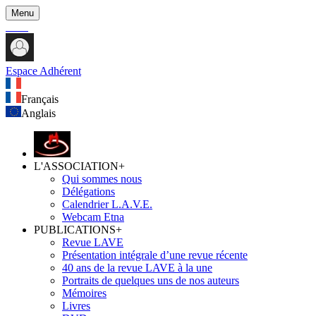
Menu
Espace Adhérent
Français
Anglais
L'ASSOCIATION
+
Qui sommes nous
Délégations
Calendrier L.A.V.E.
Webcam Etna
PUBLICATIONS
+
Revue LAVE
Présentation intégrale d’une revue récente
40 ans de la revue LAVE à la une
Portraits de quelques uns de nos auteurs
Mémoires
Livres