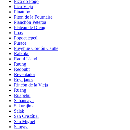
Pico do Fogo
Pico Viejo
Pinatubo
Piton de la Fournaise
Planchón-Peteroa
Plateau de Dieng
Poas
Popocatepetl
Purace
Puyehue-Cordón Caulle
Raikoke
Raoul Island
Raung
Redoubt
Reventador
Reykjanes
Rincón de la Vieja
Ruang
Ruapehu
Sabancaya
Sakurajima
Salak
San Cristóbal
San Miguel
Sangay