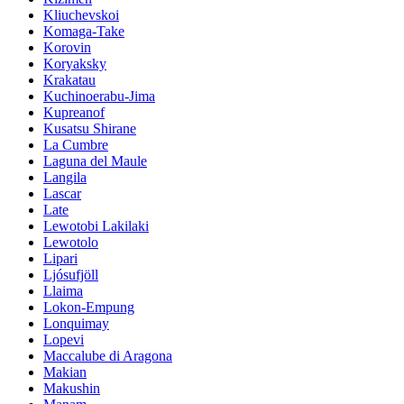
Kliuchevskoi
Komaga-Take
Korovin
Koryaksky
Krakatau
Kuchinoerabu-Jima
Kupreanof
Kusatsu Shirane
La Cumbre
Laguna del Maule
Langila
Lascar
Late
Lewotobi Lakilaki
Lewotolo
Lipari
Ljósufjöll
Llaima
Lokon-Empung
Lonquimay
Lopevi
Maccalube di Aragona
Makian
Makushin