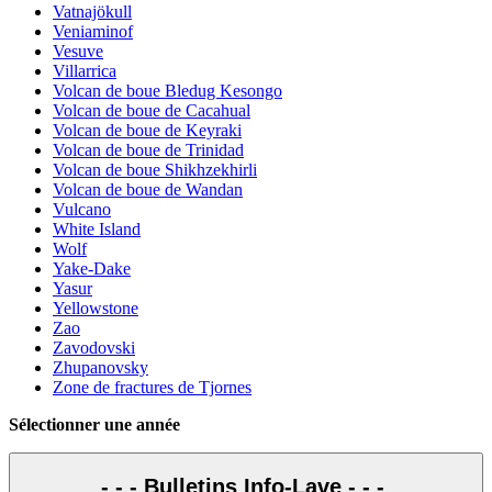
Vatnajökull
Veniaminof
Vesuve
Villarrica
Volcan de boue Bledug Kesongo
Volcan de boue de Cacahual
Volcan de boue de Keyraki
Volcan de boue de Trinidad
Volcan de boue Shikhzekhirli
Volcan de boue de Wandan
Vulcano
White Island
Wolf
Yake-Dake
Yasur
Yellowstone
Zao
Zavodovski
Zhupanovsky
Zone de fractures de Tjornes
Sélectionner une année
- - - Bulletins Info-Lave - - -