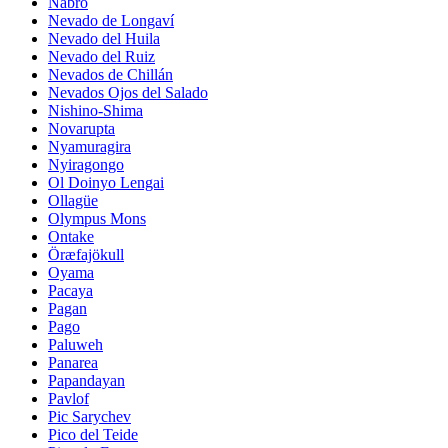
Nabro
Nevado de Longaví
Nevado del Huila
Nevado del Ruiz
Nevados de Chillán
Nevados Ojos del Salado
Nishino-Shima
Novarupta
Nyamuragira
Nyiragongo
Ol Doinyo Lengai
Ollagüe
Olympus Mons
Ontake
Öræfajökull
Oyama
Pacaya
Pagan
Pago
Paluweh
Panarea
Papandayan
Pavlof
Pic Sarychev
Pico del Teide