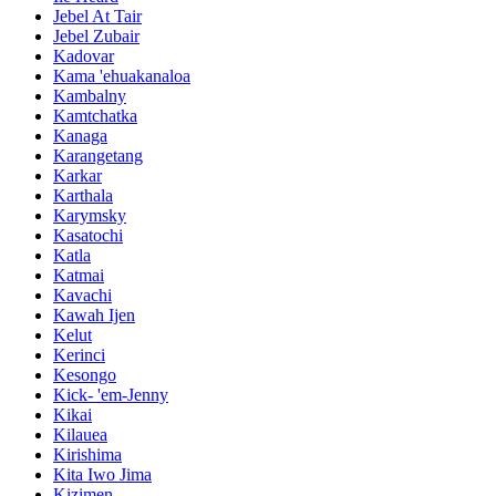
Jebel At Tair
Jebel Zubair
Kadovar
Kama 'ehuakanaloa
Kambalny
Kamtchatka
Kanaga
Karangetang
Karkar
Karthala
Karymsky
Kasatochi
Katla
Katmai
Kavachi
Kawah Ijen
Kelut
Kerinci
Kesongo
Kick- 'em-Jenny
Kikai
Kilauea
Kirishima
Kita Iwo Jima
Kizimen