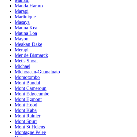
Manam
Manda Hararo
Marapi
Martinique
Masaya
Mauna Kea
Mauna Loa
Mayon
Meakan-Dake
Merapi
Mer de Bismarck
Metis Shoal
Michael
Michoacan-Guanajuato
Momotombo
Mont Bandai
Mont Cameroun
Mont Edgecumbe
Mont Egmont
Mont Hood
Mont Kaba
Mont Rainier
Mont Spurr
Mont St Helens
Montagne Pelee