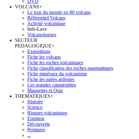
DVD
VOLCANS
+
Le tour du monde en 80 volcans
Référentiel Volcans
Activité volcanique
Info-Lave
Volcanologues
SECTEUR
PEDAGOGIQUE
+
Expositions
Fiche les volcans
Fiche les roches volcaniques
Fiche classification des roches magmatiques
Fiche minéraux du volcanisme
Fiche les nuées ardentes
Les grandes catastrophes
Maquettes et Quiz
THEMATIQUES
+
Histoire
Science
Risques volcaniques
Eruption
Découverte
Peintures
...