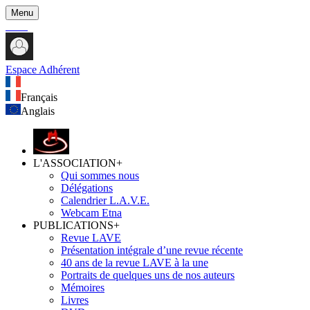
Menu
Espace Adhérent
Français
Anglais
L'ASSOCIATION
+
Qui sommes nous
Délégations
Calendrier L.A.V.E.
Webcam Etna
PUBLICATIONS
+
Revue LAVE
Présentation intégrale d’une revue récente
40 ans de la revue LAVE à la une
Portraits de quelques uns de nos auteurs
Mémoires
Livres