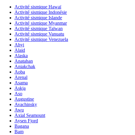
Activité sismique Hawaï
Activité sismique Indonésie
Activité sismique Islande
Activité sismique Myanmar
Activité sismique Taïwan
Activité sismique Vanuatu
Activité sismique Venezuela
Ahyi
Alaid
Alaska
Anatahan
Aniakchak
Aoba
Arenal
Asama
Askja
Aso
Augustine
Avachinsky
Awu
Axial Seamount
Aysen Fjord
Bagana
Bam