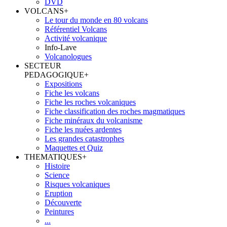
DVD
VOLCANS
+
Le tour du monde en 80 volcans
Référentiel Volcans
Activité volcanique
Info-Lave
Volcanologues
SECTEUR
PEDAGOGIQUE
+
Expositions
Fiche les volcans
Fiche les roches volcaniques
Fiche classification des roches magmatiques
Fiche minéraux du volcanisme
Fiche les nuées ardentes
Les grandes catastrophes
Maquettes et Quiz
THEMATIQUES
+
Histoire
Science
Risques volcaniques
Eruption
Découverte
Peintures
...