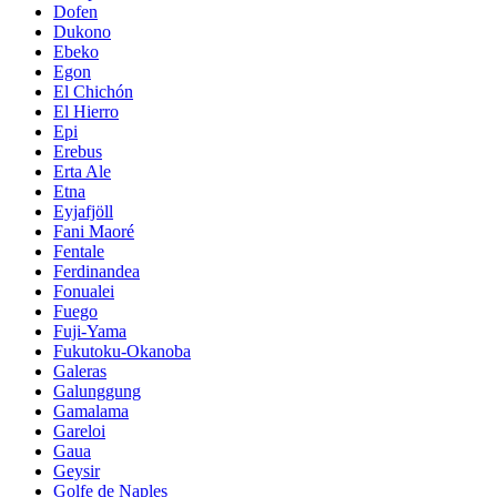
Dofen
Dukono
Ebeko
Egon
El Chichón
El Hierro
Epi
Erebus
Erta Ale
Etna
Eyjafjöll
Fani Maoré
Fentale
Ferdinandea
Fonualei
Fuego
Fuji-Yama
Fukutoku-Okanoba
Galeras
Galunggung
Gamalama
Gareloi
Gaua
Geysir
Golfe de Naples