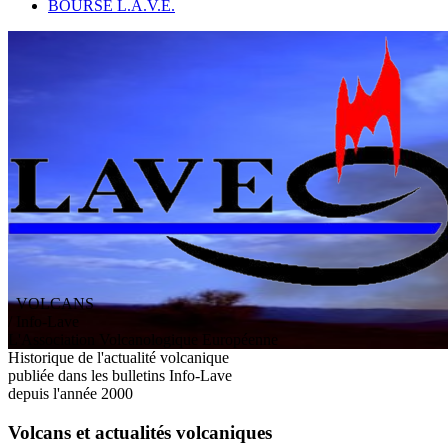
BOURSE L.A.V.E.
VOLCANS
/ Info-Lave
L
'
A
ssociation
V
olcanologique
E
uropéenne
Historique de l'actualité volcanique
publiée dans les bulletins Info-Lave
depuis l'année 2000
Volcans et actualités volcaniques