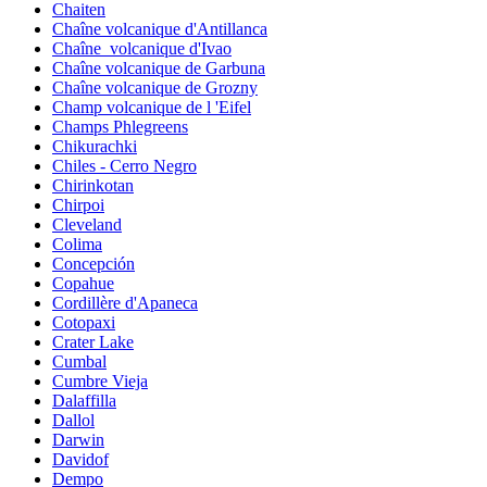
Chaiten
Chaîne volcanique d'Antillanca
Chaîne_volcanique d'Ivao
Chaîne volcanique de Garbuna
Chaîne volcanique de Grozny
Champ volcanique de l 'Eifel
Champs Phlegreens
Chikurachki
Chiles - Cerro Negro
Chirinkotan
Chirpoi
Cleveland
Colima
Concepción
Copahue
Cordillère d'Apaneca
Cotopaxi
Crater Lake
Cumbal
Cumbre Vieja
Dalaffilla
Dallol
Darwin
Davidof
Dempo