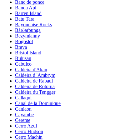
Banc de ponce
Banda Api
Barren Island
Batu Tara
Bayonnaise Rocks
Bárðarbunga
Bezymianny
Bogoslof
Brava
Bristol Island
Bulusan
Cabulco
Caldeira d'Akan
Caldeira d 'Ambrym
Caldeira de Rabaul
Caldeira de Rotorua
Caldeira du Tengger
Callaqui
Canal de la Dominique
Canlaon
Cayambe
Cereme
Cerro Azul
Cerro Hudson
Cerro Machin