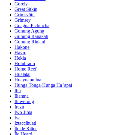
Gorely
Great Sitkin
Grimsvötn
Grímsey
Guagua Pichincha
Gunung Agung
Gunung Ranakah
Gunung Rinjani
Hakone
Havre
Hekla
Holuhraun
Home Reef
Hualalai
Huaynaputina
Hunga Tonga-Hunga Ha 'apai
Ibu
Iliamna
Ili werung
Irazú
Iwo-Jima
Iya
Iztaccíhuatl
Île de Ritter
Île Heard