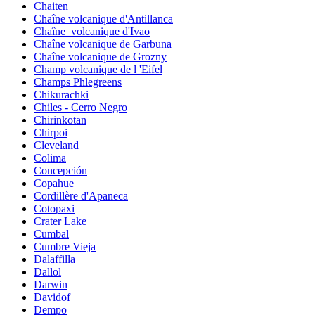
Chaiten
Chaîne volcanique d'Antillanca
Chaîne_volcanique d'Ivao
Chaîne volcanique de Garbuna
Chaîne volcanique de Grozny
Champ volcanique de l 'Eifel
Champs Phlegreens
Chikurachki
Chiles - Cerro Negro
Chirinkotan
Chirpoi
Cleveland
Colima
Concepción
Copahue
Cordillère d'Apaneca
Cotopaxi
Crater Lake
Cumbal
Cumbre Vieja
Dalaffilla
Dallol
Darwin
Davidof
Dempo