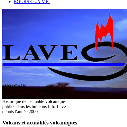
BOURSE L.A.V.E.
VOLCANS
/ Info-Lave
L
'
A
ssociation
V
olcanologique
E
uropéenne
Historique de l'actualité volcanique
publiée dans les bulletins Info-Lave
depuis l'année 2000
Volcans et actualités volcaniques