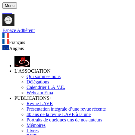
Menu
Espace Adhérent
Français
Anglais
L'ASSOCIATION
+
Qui sommes nous
Délégations
Calendrier L.A.V.E.
Webcam Etna
PUBLICATIONS
+
Revue LAVE
Présentation intégrale d’une revue récente
40 ans de la revue LAVE à la une
Portraits de quelques uns de nos auteurs
Mémoires
Livres