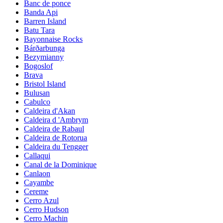
Banc de ponce
Banda Api
Barren Island
Batu Tara
Bayonnaise Rocks
Bárðarbunga
Bezymianny
Bogoslof
Brava
Bristol Island
Bulusan
Cabulco
Caldeira d'Akan
Caldeira d 'Ambrym
Caldeira de Rabaul
Caldeira de Rotorua
Caldeira du Tengger
Callaqui
Canal de la Dominique
Canlaon
Cayambe
Cereme
Cerro Azul
Cerro Hudson
Cerro Machin