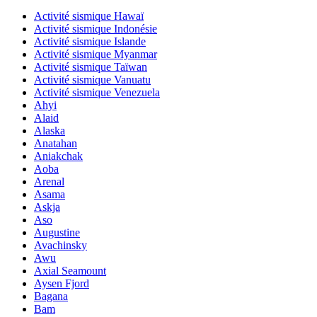
Activité sismique Hawaï
Activité sismique Indonésie
Activité sismique Islande
Activité sismique Myanmar
Activité sismique Taïwan
Activité sismique Vanuatu
Activité sismique Venezuela
Ahyi
Alaid
Alaska
Anatahan
Aniakchak
Aoba
Arenal
Asama
Askja
Aso
Augustine
Avachinsky
Awu
Axial Seamount
Aysen Fjord
Bagana
Bam