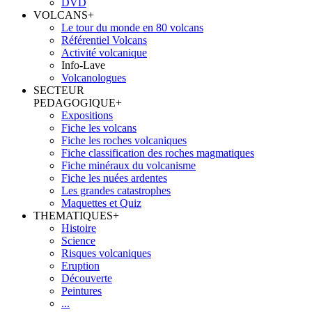
DVD
VOLCANS
+
Le tour du monde en 80 volcans
Référentiel Volcans
Activité volcanique
Info-Lave
Volcanologues
SECTEUR
PEDAGOGIQUE
+
Expositions
Fiche les volcans
Fiche les roches volcaniques
Fiche classification des roches magmatiques
Fiche minéraux du volcanisme
Fiche les nuées ardentes
Les grandes catastrophes
Maquettes et Quiz
THEMATIQUES
+
Histoire
Science
Risques volcaniques
Eruption
Découverte
Peintures
...