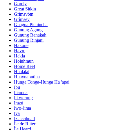
Gorely
Great Sitkin
Grimsvötn
Grímsey
Guagua Pichincha
Gunung Agung
Gunung Ranakah
Gunung Rinjani
Hakone
Havre
Hekla
Holuhraun
Home Reef
Hualalai
Huaynaputina
Hunga Tonga-Hunga Ha 'apai
Ibu
Iliamna
Ili werung
Irazú
Iwo-Jima
Iya
Iztaccíhuatl
Île de Ritter
Île Heard