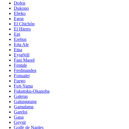
Dofen
Dukono
Ebeko
Egon
El Chichón
El Hierro
Epi
Erebus
Erta Ale
Etna
Eyjafjöll
Fani Maoré
Fentale
Ferdinandea
Fonualei
Fuego
Fuji-Yama
Fukutoku-Okanoba
Galeras
Galunggung
Gamalama
Gareloi
Gaua
Geysir
Golfe de Naples