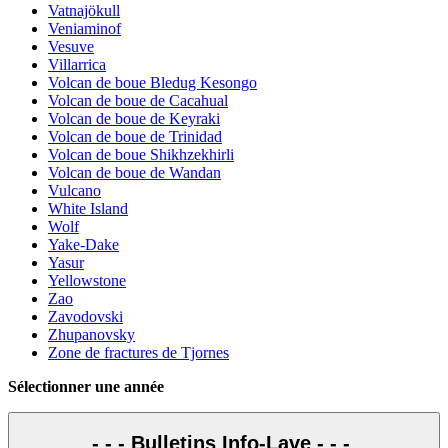
Vatnajökull
Veniaminof
Vesuve
Villarrica
Volcan de boue Bledug Kesongo
Volcan de boue de Cacahual
Volcan de boue de Keyraki
Volcan de boue de Trinidad
Volcan de boue Shikhzekhirli
Volcan de boue de Wandan
Vulcano
White Island
Wolf
Yake-Dake
Yasur
Yellowstone
Zao
Zavodovski
Zhupanovsky
Zone de fractures de Tjornes
Sélectionner une année
- - - Bulletins Info-Lave - - -