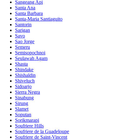
Sangeang Api
Santa Ana
Santa Barbara
Santa-Maria Santiaguito
Santorin
Sarigan
Savo
Sao Jorge
Semeru
Semisopochnoi
Seulawah Agam
Shasta
Shindake
Shishaldin
Shiveluch
Sidoarjo
Sierra Negra
Sinabung
Sirung
Slamet
Soputan
Sorikmarapi
Soufriere Hills
Soufriere de la Guadeloupe
Soufriere de Saint-Vincent