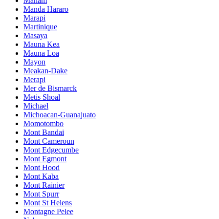
Manam
Manda Hararo
Marapi
Martinique
Masaya
Mauna Kea
Mauna Loa
Mayon
Meakan-Dake
Merapi
Mer de Bismarck
Metis Shoal
Michael
Michoacan-Guanajuato
Momotombo
Mont Bandai
Mont Cameroun
Mont Edgecumbe
Mont Egmont
Mont Hood
Mont Kaba
Mont Rainier
Mont Spurr
Mont St Helens
Montagne Pelee