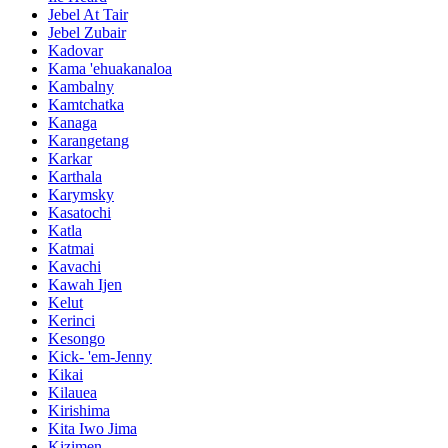
Jebel At Tair
Jebel Zubair
Kadovar
Kama 'ehuakanaloa
Kambalny
Kamtchatka
Kanaga
Karangetang
Karkar
Karthala
Karymsky
Kasatochi
Katla
Katmai
Kavachi
Kawah Ijen
Kelut
Kerinci
Kesongo
Kick- 'em-Jenny
Kikai
Kilauea
Kirishima
Kita Iwo Jima
Kizimen