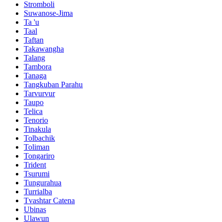
Stromboli
Suwanose-Jima
Ta 'u
Taal
Taftan
Takawangha
Talang
Tambora
Tanaga
Tangkuban Parahu
Tarvurvur
Taupo
Telica
Tenorio
Tinakula
Tolbachik
Toliman
Tongariro
Trident
Tsurumi
Tungurahua
Turrialba
Tvashtar Catena
Ubinas
Ulawun