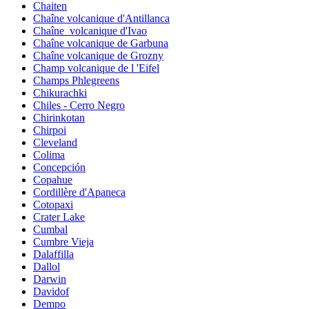
Chaiten
Chaîne volcanique d'Antillanca
Chaîne_volcanique d'Ivao
Chaîne volcanique de Garbuna
Chaîne volcanique de Grozny
Champ volcanique de l 'Eifel
Champs Phlegreens
Chikurachki
Chiles - Cerro Negro
Chirinkotan
Chirpoi
Cleveland
Colima
Concepción
Copahue
Cordillère d'Apaneca
Cotopaxi
Crater Lake
Cumbal
Cumbre Vieja
Dalaffilla
Dallol
Darwin
Davidof
Dempo