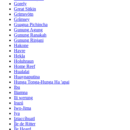
Gorely
Great Sitkin
Grimsvötn
Grímsey
Guagua Pichincha
Gunung Agung
Gunung Ranakah
Gunung Rinjani
Hakone
Havre
Hekla
Holuhraun
Home Reef
Hualalai
Huaynaputina
Hunga Tonga-Hunga Ha 'apai
Ibu
Iliamna
Ili werung
Irazú
Iwo-Jima
Iya
Iztaccíhuatl
Île de Ritter
Île Heard