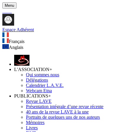
Menu
Espace Adhérent
Français
Anglais
L'ASSOCIATION
+
Qui sommes nous
Délégations
Calendrier L.A.V.E.
Webcam Etna
PUBLICATIONS
+
Revue LAVE
Présentation intégrale d’une revue récente
40 ans de la revue LAVE à la une
Portraits de quelques uns de nos auteurs
Mémoires
Livres