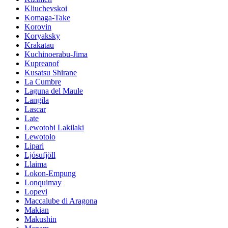
Kliuchevskoi
Komaga-Take
Korovin
Koryaksky
Krakatau
Kuchinoerabu-Jima
Kupreanof
Kusatsu Shirane
La Cumbre
Laguna del Maule
Langila
Lascar
Late
Lewotobi Lakilaki
Lewotolo
Lipari
Ljósufjöll
Llaima
Lokon-Empung
Lonquimay
Lopevi
Maccalube di Aragona
Makian
Makushin