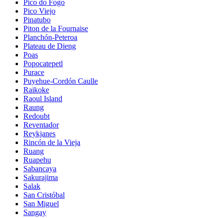
Pico do Fogo
Pico Viejo
Pinatubo
Piton de la Fournaise
Planchón-Peteroa
Plateau de Dieng
Poas
Popocatepetl
Purace
Puyehue-Cordón Caulle
Raikoke
Raoul Island
Raung
Redoubt
Reventador
Reykjanes
Rincón de la Vieja
Ruang
Ruapehu
Sabancaya
Sakurajima
Salak
San Cristóbal
San Miguel
Sangay