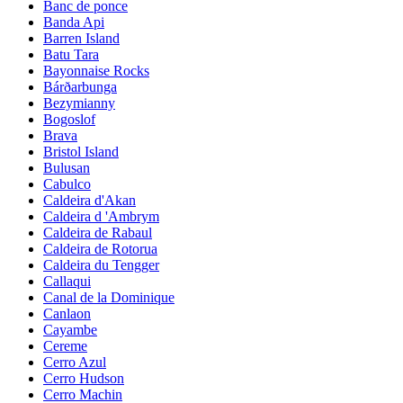
Banc de ponce
Banda Api
Barren Island
Batu Tara
Bayonnaise Rocks
Bárðarbunga
Bezymianny
Bogoslof
Brava
Bristol Island
Bulusan
Cabulco
Caldeira d'Akan
Caldeira d 'Ambrym
Caldeira de Rabaul
Caldeira de Rotorua
Caldeira du Tengger
Callaqui
Canal de la Dominique
Canlaon
Cayambe
Cereme
Cerro Azul
Cerro Hudson
Cerro Machin