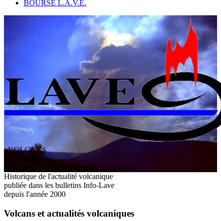
BOURSE L.A.V.E.
VOLCANS
/ Info-Lave
L
'
A
ssociation
V
olcanologique
E
uropéenne
Historique de l'actualité volcanique
publiée dans les bulletins Info-Lave
depuis l'année 2000
Volcans et actualités volcaniques