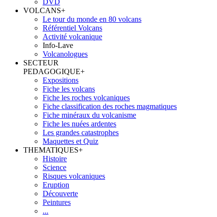
DVD
VOLCANS
+
Le tour du monde en 80 volcans
Référentiel Volcans
Activité volcanique
Info-Lave
Volcanologues
SECTEUR
PEDAGOGIQUE
+
Expositions
Fiche les volcans
Fiche les roches volcaniques
Fiche classification des roches magmatiques
Fiche minéraux du volcanisme
Fiche les nuées ardentes
Les grandes catastrophes
Maquettes et Quiz
THEMATIQUES
+
Histoire
Science
Risques volcaniques
Eruption
Découverte
Peintures
...