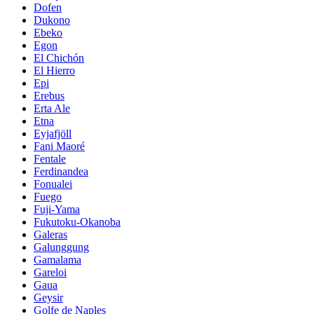
Dofen
Dukono
Ebeko
Egon
El Chichón
El Hierro
Epi
Erebus
Erta Ale
Etna
Eyjafjöll
Fani Maoré
Fentale
Ferdinandea
Fonualei
Fuego
Fuji-Yama
Fukutoku-Okanoba
Galeras
Galunggung
Gamalama
Gareloi
Gaua
Geysir
Golfe de Naples