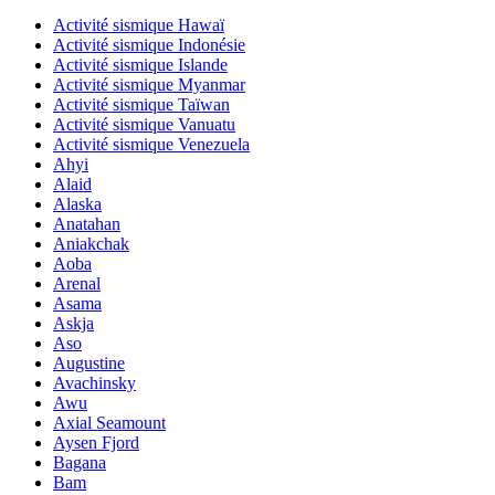
Activité sismique Hawaï
Activité sismique Indonésie
Activité sismique Islande
Activité sismique Myanmar
Activité sismique Taïwan
Activité sismique Vanuatu
Activité sismique Venezuela
Ahyi
Alaid
Alaska
Anatahan
Aniakchak
Aoba
Arenal
Asama
Askja
Aso
Augustine
Avachinsky
Awu
Axial Seamount
Aysen Fjord
Bagana
Bam