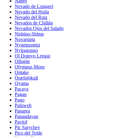
Nabro
Nevado de Longaví
Nevado del Huila
Nevado del Ruiz
Nevados de Chillán
Nevados Ojos del Salado
Nishino-Shima
Novarupta
Nyamuragira
Nyiragongo
Ol Doinyo Lengai
Ollagüe
Olympus Mons
Ontake
Öræfajökull
Oyama
Pacaya
Pagan
Pago
Paluweh
Panarea
Papandayan
Pavlof
Pic Sarychev
Pico del Teide