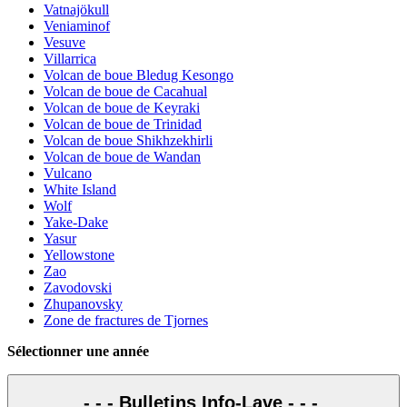
Vatnajökull
Veniaminof
Vesuve
Villarrica
Volcan de boue Bledug Kesongo
Volcan de boue de Cacahual
Volcan de boue de Keyraki
Volcan de boue de Trinidad
Volcan de boue Shikhzekhirli
Volcan de boue de Wandan
Vulcano
White Island
Wolf
Yake-Dake
Yasur
Yellowstone
Zao
Zavodovski
Zhupanovsky
Zone de fractures de Tjornes
Sélectionner une année
- - - Bulletins Info-Lave - - -