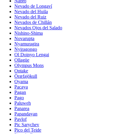
Nabro
Nevado de Longaví
Nevado del Huila
Nevado del Ruiz
Nevados de Chillán
Nevados Ojos del Salado
Nishino-Shima
Novarupta
Nyamuragira
Nyiragongo
Ol Doinyo Lengai
Ollagüe
Olympus Mons
Ontake
Öræfajökull
Oyama
Pacaya
Pagan
Pago
Paluweh
Panarea
Papandayan
Pavlof
Pic Sarychev
Pico del Teide