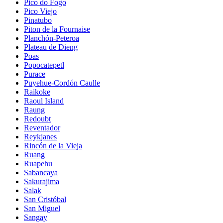
Pico do Fogo
Pico Viejo
Pinatubo
Piton de la Fournaise
Planchón-Peteroa
Plateau de Dieng
Poas
Popocatepetl
Purace
Puyehue-Cordón Caulle
Raikoke
Raoul Island
Raung
Redoubt
Reventador
Reykjanes
Rincón de la Vieja
Ruang
Ruapehu
Sabancaya
Sakurajima
Salak
San Cristóbal
San Miguel
Sangay