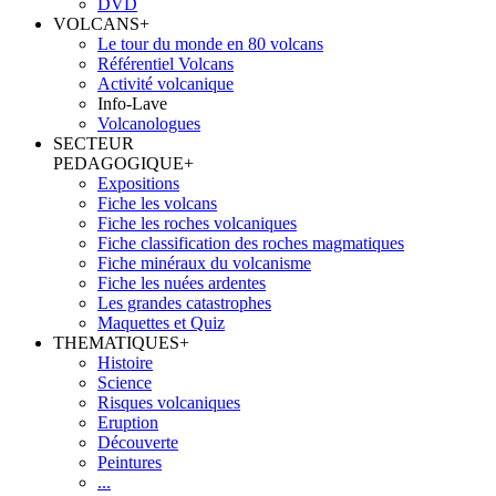
DVD
VOLCANS
+
Le tour du monde en 80 volcans
Référentiel Volcans
Activité volcanique
Info-Lave
Volcanologues
SECTEUR
PEDAGOGIQUE
+
Expositions
Fiche les volcans
Fiche les roches volcaniques
Fiche classification des roches magmatiques
Fiche minéraux du volcanisme
Fiche les nuées ardentes
Les grandes catastrophes
Maquettes et Quiz
THEMATIQUES
+
Histoire
Science
Risques volcaniques
Eruption
Découverte
Peintures
...