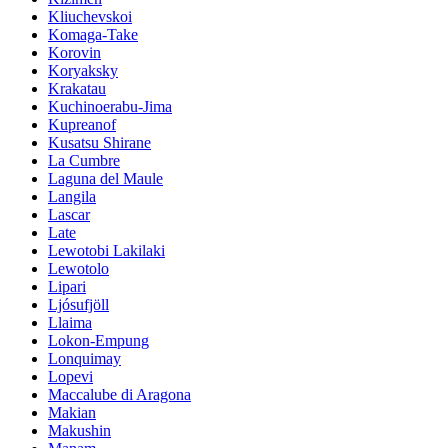
Kliuchevskoi
Komaga-Take
Korovin
Koryaksky
Krakatau
Kuchinoerabu-Jima
Kupreanof
Kusatsu Shirane
La Cumbre
Laguna del Maule
Langila
Lascar
Late
Lewotobi Lakilaki
Lewotolo
Lipari
Ljósufjöll
Llaima
Lokon-Empung
Lonquimay
Lopevi
Maccalube di Aragona
Makian
Makushin