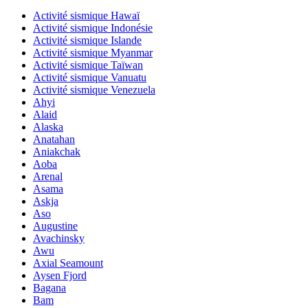
Activité sismique Hawaï
Activité sismique Indonésie
Activité sismique Islande
Activité sismique Myanmar
Activité sismique Taïwan
Activité sismique Vanuatu
Activité sismique Venezuela
Ahyi
Alaid
Alaska
Anatahan
Aniakchak
Aoba
Arenal
Asama
Askja
Aso
Augustine
Avachinsky
Awu
Axial Seamount
Aysen Fjord
Bagana
Bam