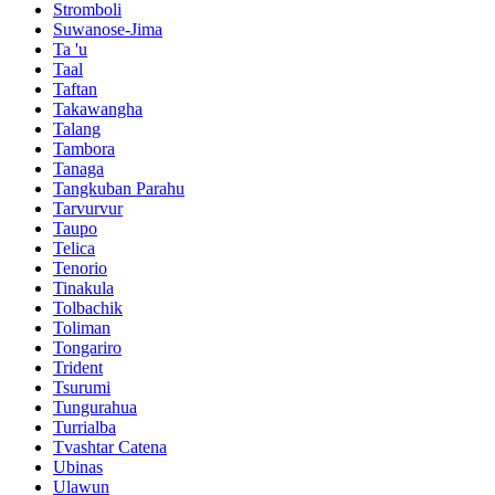
Stromboli
Suwanose-Jima
Ta 'u
Taal
Taftan
Takawangha
Talang
Tambora
Tanaga
Tangkuban Parahu
Tarvurvur
Taupo
Telica
Tenorio
Tinakula
Tolbachik
Toliman
Tongariro
Trident
Tsurumi
Tungurahua
Turrialba
Tvashtar Catena
Ubinas
Ulawun