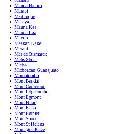
Manam
Manda Hararo
Marapi
Martinique
Masaya
Mauna Kea
Mauna Loa
Mayon
Meakan-Dake
Merapi
Mer de Bismarck
Metis Shoal
Michael
Michoacan-Guanajuato
Momotombo
Mont Bandai
Mont Cameroun
Mont Edgecumbe
Mont Egmont
Mont Hood
Mont Kaba
Mont Rainier
Mont Spurr
Mont St Helens
Montagne Pelee