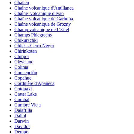
Chaiten
Chaîne volcanique d'Antillanca
Chaîne_volcanique d'Ivao
Chaîne volcanique de Garbuna
Chaîne volcanique de Grozny
Champ volcanique de l 'Eifel
Champs Phlegreens
Chikurachki
Chiles - Cerro Negro
Chirinkotan
Chirpoi
Cleveland
Colima
Concepción
Copahue
Cordillère d'Apaneca
Cotopaxi
Crater Lake
Cumbal
Cumbre Vieja
Dalaffilla
Dallol
Darwin
Davidof
Dempo