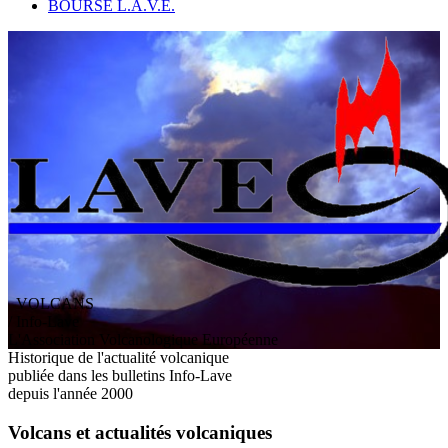
BOURSE L.A.V.E.
VOLCANS
/ Info-Lave
L
'
A
ssociation
V
olcanologique
E
uropéenne
Historique de l'actualité volcanique
publiée dans les bulletins Info-Lave
depuis l'année 2000
Volcans et actualités volcaniques