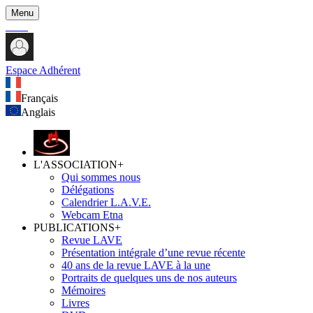
Menu
Espace Adhérent
Français
Anglais
L'ASSOCIATION
+
Qui sommes nous
Délégations
Calendrier L.A.V.E.
Webcam Etna
PUBLICATIONS
+
Revue LAVE
Présentation intégrale d’une revue récente
40 ans de la revue LAVE à la une
Portraits de quelques uns de nos auteurs
Mémoires
Livres