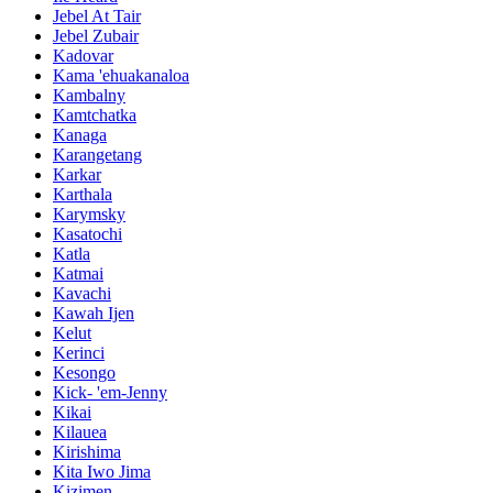
Jebel At Tair
Jebel Zubair
Kadovar
Kama 'ehuakanaloa
Kambalny
Kamtchatka
Kanaga
Karangetang
Karkar
Karthala
Karymsky
Kasatochi
Katla
Katmai
Kavachi
Kawah Ijen
Kelut
Kerinci
Kesongo
Kick- 'em-Jenny
Kikai
Kilauea
Kirishima
Kita Iwo Jima
Kizimen