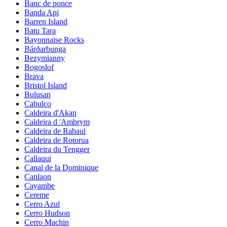
Banc de ponce
Banda Api
Barren Island
Batu Tara
Bayonnaise Rocks
Bárðarbunga
Bezymianny
Bogoslof
Brava
Bristol Island
Bulusan
Cabulco
Caldeira d'Akan
Caldeira d 'Ambrym
Caldeira de Rabaul
Caldeira de Rotorua
Caldeira du Tengger
Callaqui
Canal de la Dominique
Canlaon
Cayambe
Cereme
Cerro Azul
Cerro Hudson
Cerro Machin