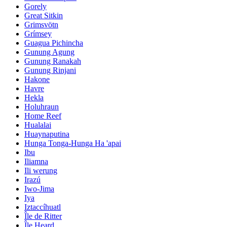
Gorely
Great Sitkin
Grimsvötn
Grímsey
Guagua Pichincha
Gunung Agung
Gunung Ranakah
Gunung Rinjani
Hakone
Havre
Hekla
Holuhraun
Home Reef
Hualalai
Huaynaputina
Hunga Tonga-Hunga Ha 'apai
Ibu
Iliamna
Ili werung
Irazú
Iwo-Jima
Iya
Iztaccíhuatl
Île de Ritter
Île Heard