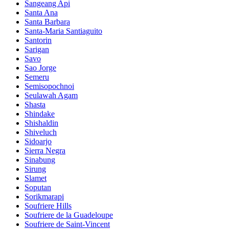
Sangeang Api
Santa Ana
Santa Barbara
Santa-Maria Santiaguito
Santorin
Sarigan
Savo
Sao Jorge
Semeru
Semisopochnoi
Seulawah Agam
Shasta
Shindake
Shishaldin
Shiveluch
Sidoarjo
Sierra Negra
Sinabung
Sirung
Slamet
Soputan
Sorikmarapi
Soufriere Hills
Soufriere de la Guadeloupe
Soufriere de Saint-Vincent