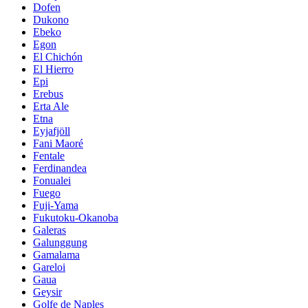
Dofen
Dukono
Ebeko
Egon
El Chichón
El Hierro
Epi
Erebus
Erta Ale
Etna
Eyjafjöll
Fani Maoré
Fentale
Ferdinandea
Fonualei
Fuego
Fuji-Yama
Fukutoku-Okanoba
Galeras
Galunggung
Gamalama
Gareloi
Gaua
Geysir
Golfe de Naples