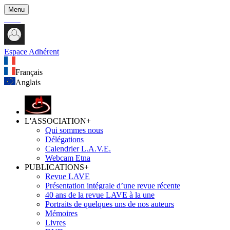
Menu
Espace Adhérent
Français
Anglais
L'ASSOCIATION
+
Qui sommes nous
Délégations
Calendrier L.A.V.E.
Webcam Etna
PUBLICATIONS
+
Revue LAVE
Présentation intégrale d’une revue récente
40 ans de la revue LAVE à la une
Portraits de quelques uns de nos auteurs
Mémoires
Livres