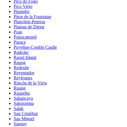
Pico do Fogo
Pico Viejo
Pinatubo
Piton de la Fournaise
Planchón-Peteroa
Plateau de Dieng
Poas
Popocatepetl
Purace
Puyehue-Cordón Caulle
Raikoke
Raoul Island
Raung
Redoubt
Reventador
Reykjanes
Rincón de la Vieja
Ruang
Ruapehu
Sabancaya
Sakurajima
Salak
San Cristóbal
San Miguel
Sangay