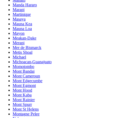
Manam
Manda Hararo
Marapi
Martinique
Masaya
Mauna Kea
Mauna Loa
Mayon
Meakan-Dake
Merapi
Mer de Bismarck
Metis Shoal
Michael
Michoacan-Guanajuato
Momotombo
Mont Bandai
Mont Cameroun
Mont Edgecumbe
Mont Egmont
Mont Hood
Mont Kaba
Mont Rainier
Mont Spurr
Mont St Helens
Montagne Pelee