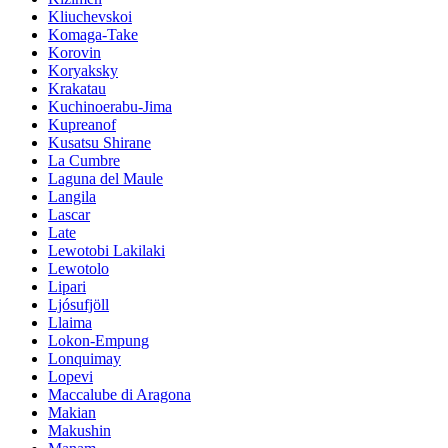
Kliuchevskoi
Komaga-Take
Korovin
Koryaksky
Krakatau
Kuchinoerabu-Jima
Kupreanof
Kusatsu Shirane
La Cumbre
Laguna del Maule
Langila
Lascar
Late
Lewotobi Lakilaki
Lewotolo
Lipari
Ljósufjöll
Llaima
Lokon-Empung
Lonquimay
Lopevi
Maccalube di Aragona
Makian
Makushin