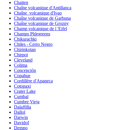
Chaiten
Chaîne volcanique d'Antillanca
Chaîne_volcanique d'Ivao
Chaîne volcanique de Garbuna
Chaîne volcanique de Grozny
Champ volcanique de l 'Eifel
Champs Phlegreens
Chikurachki
Chiles - Cerro Negro
Chirinkotan
Chirpoi
Cleveland
Colima
Concepción
Copahue
Cordillère d'Apaneca
Cotopaxi
Crater Lake
Cumbal
Cumbre Vieja
Dalaffilla
Dallol
Darwin
Davidof
Dempo