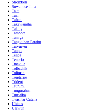
Stromboli
Suwanose-Jima
Ta 'u
Taal
Taftan
Takawangha
Talang
Tambora
Tanaga
Tangkuban Parahu
Tarvurvur
Taupo
Telica
Tenorio
Tinakula
Tolbachik
Toliman
Tongariro
Trident
Tsurumi
Tungurahua
Turrialba
Tvashtar Catena
Ubinas
Ulawun