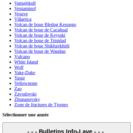
Vatnajökull
Veniaminof
Vesuve
Villarrica
Volcan de boue Bledug Kesongo
Volcan de boue de Cacahual
Volcan de boue de Keyraki
Volcan de boue de Trinidad
Volcan de boue Shikhzekhirli
Volcan de boue de Wandan
Vulcano
White Island
Wolf
Yake-Dake
Yasur
Yellowstone
Zao
Zavodovski
Zhupanovsky
Zone de fractures de Tjornes
Sélectionner une année
- - - Bulletins Info-Lave - - -