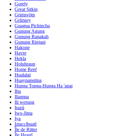
Gorely
Great Sitkin
Grimsvötn
Grímsey
Guagua Pichincha
Gunung Agung
Gunung Ranakah
Gunung Rinjani
Hakone
Havre
Hekla
Holuhraun
Home Reef
Hualalai
Huaynaputina
Hunga Tonga-Hunga Ha 'apai
Ibu
Iliamna
Ili werung
Irazú
Iwo-Jima
Iya
Iztaccíhuatl
Île de Ritter
Île Heard