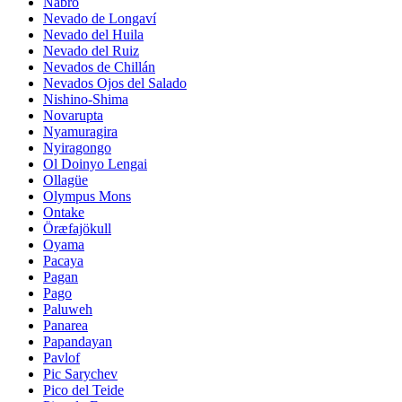
Nabro
Nevado de Longaví
Nevado del Huila
Nevado del Ruiz
Nevados de Chillán
Nevados Ojos del Salado
Nishino-Shima
Novarupta
Nyamuragira
Nyiragongo
Ol Doinyo Lengai
Ollagüe
Olympus Mons
Ontake
Öræfajökull
Oyama
Pacaya
Pagan
Pago
Paluweh
Panarea
Papandayan
Pavlof
Pic Sarychev
Pico del Teide