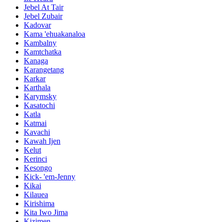
Jebel At Tair
Jebel Zubair
Kadovar
Kama 'ehuakanaloa
Kambalny
Kamtchatka
Kanaga
Karangetang
Karkar
Karthala
Karymsky
Kasatochi
Katla
Katmai
Kavachi
Kawah Ijen
Kelut
Kerinci
Kesongo
Kick- 'em-Jenny
Kikai
Kilauea
Kirishima
Kita Iwo Jima
Kizimen