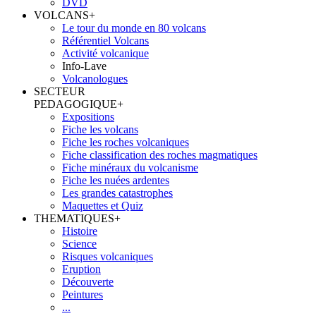
DVD
VOLCANS
+
Le tour du monde en 80 volcans
Référentiel Volcans
Activité volcanique
Info-Lave
Volcanologues
SECTEUR
PEDAGOGIQUE
+
Expositions
Fiche les volcans
Fiche les roches volcaniques
Fiche classification des roches magmatiques
Fiche minéraux du volcanisme
Fiche les nuées ardentes
Les grandes catastrophes
Maquettes et Quiz
THEMATIQUES
+
Histoire
Science
Risques volcaniques
Eruption
Découverte
Peintures
...