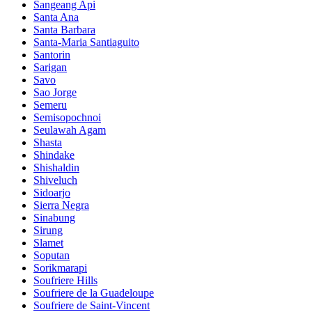
Sangeang Api
Santa Ana
Santa Barbara
Santa-Maria Santiaguito
Santorin
Sarigan
Savo
Sao Jorge
Semeru
Semisopochnoi
Seulawah Agam
Shasta
Shindake
Shishaldin
Shiveluch
Sidoarjo
Sierra Negra
Sinabung
Sirung
Slamet
Soputan
Sorikmarapi
Soufriere Hills
Soufriere de la Guadeloupe
Soufriere de Saint-Vincent