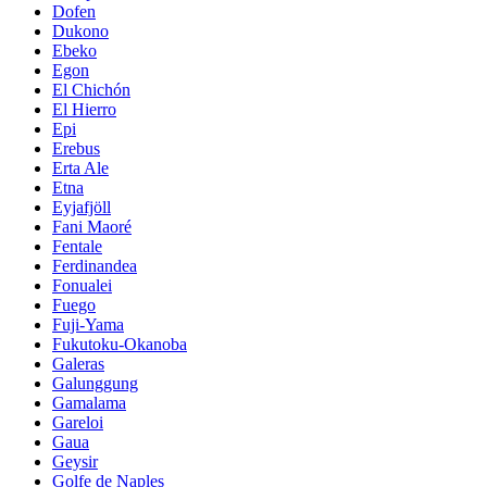
Dofen
Dukono
Ebeko
Egon
El Chichón
El Hierro
Epi
Erebus
Erta Ale
Etna
Eyjafjöll
Fani Maoré
Fentale
Ferdinandea
Fonualei
Fuego
Fuji-Yama
Fukutoku-Okanoba
Galeras
Galunggung
Gamalama
Gareloi
Gaua
Geysir
Golfe de Naples