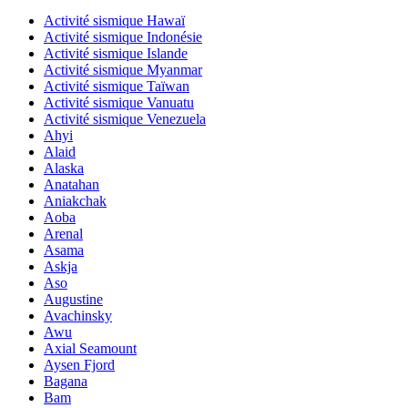
Activité sismique Hawaï
Activité sismique Indonésie
Activité sismique Islande
Activité sismique Myanmar
Activité sismique Taïwan
Activité sismique Vanuatu
Activité sismique Venezuela
Ahyi
Alaid
Alaska
Anatahan
Aniakchak
Aoba
Arenal
Asama
Askja
Aso
Augustine
Avachinsky
Awu
Axial Seamount
Aysen Fjord
Bagana
Bam