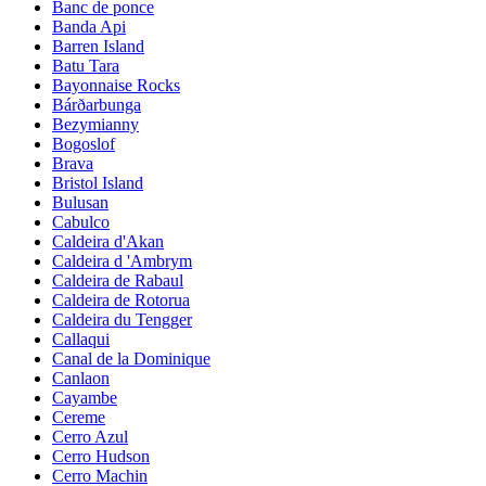
Banc de ponce
Banda Api
Barren Island
Batu Tara
Bayonnaise Rocks
Bárðarbunga
Bezymianny
Bogoslof
Brava
Bristol Island
Bulusan
Cabulco
Caldeira d'Akan
Caldeira d 'Ambrym
Caldeira de Rabaul
Caldeira de Rotorua
Caldeira du Tengger
Callaqui
Canal de la Dominique
Canlaon
Cayambe
Cereme
Cerro Azul
Cerro Hudson
Cerro Machin