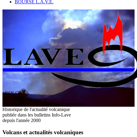
BOURSE L.A.V.E.
VOLCANS
/ Info-Lave
L
'
A
ssociation
V
olcanologique
E
uropéenne
Historique de l'actualité volcanique
publiée dans les bulletins Info-Lave
depuis l'année 2000
Volcans et actualités volcaniques