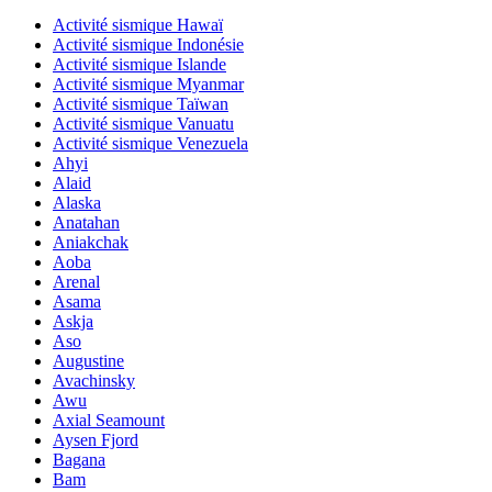
Activité sismique Hawaï
Activité sismique Indonésie
Activité sismique Islande
Activité sismique Myanmar
Activité sismique Taïwan
Activité sismique Vanuatu
Activité sismique Venezuela
Ahyi
Alaid
Alaska
Anatahan
Aniakchak
Aoba
Arenal
Asama
Askja
Aso
Augustine
Avachinsky
Awu
Axial Seamount
Aysen Fjord
Bagana
Bam