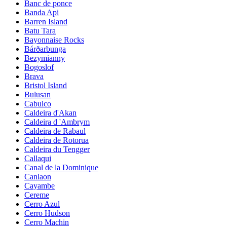
Banc de ponce
Banda Api
Barren Island
Batu Tara
Bayonnaise Rocks
Bárðarbunga
Bezymianny
Bogoslof
Brava
Bristol Island
Bulusan
Cabulco
Caldeira d'Akan
Caldeira d 'Ambrym
Caldeira de Rabaul
Caldeira de Rotorua
Caldeira du Tengger
Callaqui
Canal de la Dominique
Canlaon
Cayambe
Cereme
Cerro Azul
Cerro Hudson
Cerro Machin