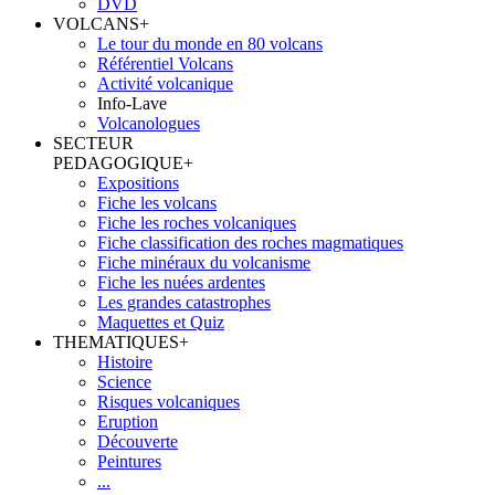
DVD
VOLCANS
+
Le tour du monde en 80 volcans
Référentiel Volcans
Activité volcanique
Info-Lave
Volcanologues
SECTEUR
PEDAGOGIQUE
+
Expositions
Fiche les volcans
Fiche les roches volcaniques
Fiche classification des roches magmatiques
Fiche minéraux du volcanisme
Fiche les nuées ardentes
Les grandes catastrophes
Maquettes et Quiz
THEMATIQUES
+
Histoire
Science
Risques volcaniques
Eruption
Découverte
Peintures
...