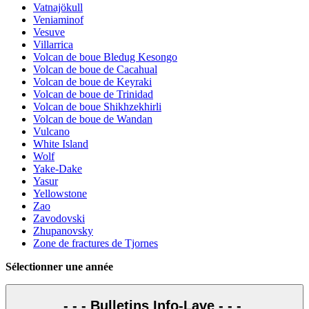
Vatnajökull
Veniaminof
Vesuve
Villarrica
Volcan de boue Bledug Kesongo
Volcan de boue de Cacahual
Volcan de boue de Keyraki
Volcan de boue de Trinidad
Volcan de boue Shikhzekhirli
Volcan de boue de Wandan
Vulcano
White Island
Wolf
Yake-Dake
Yasur
Yellowstone
Zao
Zavodovski
Zhupanovsky
Zone de fractures de Tjornes
Sélectionner une année
- - - Bulletins Info-Lave - - -