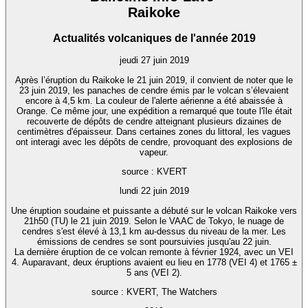
Raikoke
Actualités volcaniques de l'année 2019
jeudi 27 juin 2019
Après l’éruption du Raikoke le 21 juin 2019, il convient de noter que le
23 juin 2019, les panaches de cendre émis par le volcan s’élevaient
encore à 4,5 km. La couleur de l'alerte aérienne a été abaissée à
Orange. Ce même jour, une expédition a remarqué que toute l'île était
recouverte de dépôts de cendre atteignant plusieurs dizaines de
centimètres d'épaisseur. Dans certaines zones du littoral, les vagues
ont interagi avec les dépôts de cendre, provoquant des explosions de
vapeur.
source : KVERT
lundi 22 juin 2019
Une éruption soudaine et puissante a débuté sur le volcan Raikoke vers
21h50 (TU) le 21 juin 2019. Selon le VAAC de Tokyo, le nuage de
cendres s'est élevé à 13,1 km au-dessus du niveau de la mer. Les
émissions de cendres se sont poursuivies jusqu'au 22 juin.
La dernière éruption de ce volcan remonte à février 1924, avec un VEI
4. Auparavant, deux éruptions avaient eu lieu en 1778 (VEI 4) et 1765 ±
5 ans (VEI 2).
source : KVERT, The Watchers