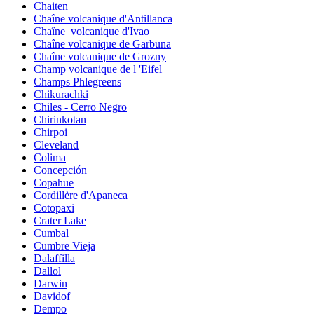
Chaiten
Chaîne volcanique d'Antillanca
Chaîne_volcanique d'Ivao
Chaîne volcanique de Garbuna
Chaîne volcanique de Grozny
Champ volcanique de l 'Eifel
Champs Phlegreens
Chikurachki
Chiles - Cerro Negro
Chirinkotan
Chirpoi
Cleveland
Colima
Concepción
Copahue
Cordillère d'Apaneca
Cotopaxi
Crater Lake
Cumbal
Cumbre Vieja
Dalaffilla
Dallol
Darwin
Davidof
Dempo