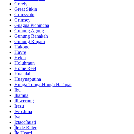
Gorely
Great Sitkin
Grimsvötn
Grímsey
Guagua Pichincha
Gunung Agung
Gunung Ranakah
Gunung Rinjani
Hakone
Havre
Hekla
Holuhraun
Home Reef
Hualalai
Huaynaputina
Hunga Tonga-Hunga Ha 'apai
Ibu
Iliamna
Ili werung
Irazú
Iwo-Jima
Iya
Iztaccíhuatl
Île de Ritter
Île Heard