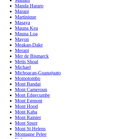
Manam
Manda Hararo
Marapi
Martinique
Masaya
Mauna Kea
Mauna Loa
Mayon
Meakan-Dake
Merapi
Mer de Bismarck
Metis Shoal
Michael
Michoacan-Guanajuato
Momotombo
Mont Bandai
Mont Cameroun
Mont Edgecumbe
Mont Egmont
Mont Hood
Mont Kaba
Mont Rainier
Mont Spurr
Mont St Helens
Montagne Pelee