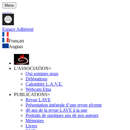
Menu
Espace Adhérent
Français
Anglais
L'ASSOCIATION
+
Qui sommes nous
Délégations
Calendrier L.A.V.E.
Webcam Etna
PUBLICATIONS
+
Revue LAVE
Présentation intégrale d’une revue récente
40 ans de la revue LAVE à la une
Portraits de quelques uns de nos auteurs
Mémoires
Livres