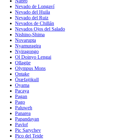
Nabro
Nevado de Longaví
Nevado del Huila
Nevado del Ruiz
Nevados de Chillán
Nevados Ojos del Salado
Nishino-Shima
Novarupta
Nyamuragira
Nyiragongo
Ol Doinyo Lengai
Ollagüe
Olympus Mons
Ontake
Öræfajökull
Oyama
Pacaya
Pagan
Pago
Paluweh
Panarea
Papandayan
Pavlof
Pic Sarychev
Pico del Teide