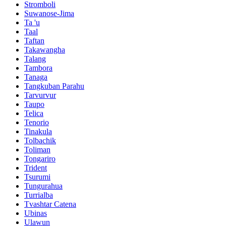
Stromboli
Suwanose-Jima
Ta 'u
Taal
Taftan
Takawangha
Talang
Tambora
Tanaga
Tangkuban Parahu
Tarvurvur
Taupo
Telica
Tenorio
Tinakula
Tolbachik
Toliman
Tongariro
Trident
Tsurumi
Tungurahua
Turrialba
Tvashtar Catena
Ubinas
Ulawun