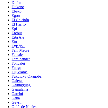
Dofen
Dukono
Ebeko
Egon
El Chichón
El Hierro
Epi
Erebus
Erta Ale
Etna
Eyjafjöll
Fani Maoré
Fentale
Ferdinandea
Fonualei
Fuego
Fuji-Yama
Fukutoku-Okanoba
Galeras
Galunggung
Gamalama
Gareloi
Gaua
Geysir
Golfe de Naples