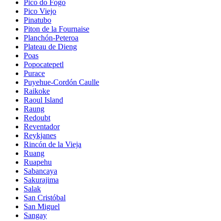
Pico do Fogo
Pico Viejo
Pinatubo
Piton de la Fournaise
Planchón-Peteroa
Plateau de Dieng
Poas
Popocatepetl
Purace
Puyehue-Cordón Caulle
Raikoke
Raoul Island
Raung
Redoubt
Reventador
Reykjanes
Rincón de la Vieja
Ruang
Ruapehu
Sabancaya
Sakurajima
Salak
San Cristóbal
San Miguel
Sangay