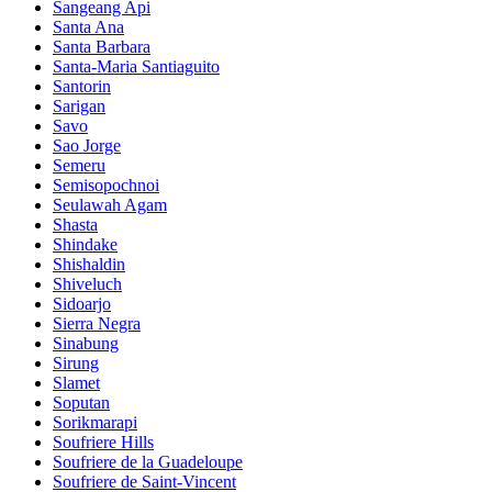
Sangeang Api
Santa Ana
Santa Barbara
Santa-Maria Santiaguito
Santorin
Sarigan
Savo
Sao Jorge
Semeru
Semisopochnoi
Seulawah Agam
Shasta
Shindake
Shishaldin
Shiveluch
Sidoarjo
Sierra Negra
Sinabung
Sirung
Slamet
Soputan
Sorikmarapi
Soufriere Hills
Soufriere de la Guadeloupe
Soufriere de Saint-Vincent