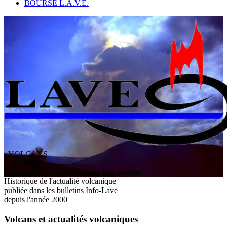
BOURSE L.A.V.E.
VOLCANS
/ Info-Lave
L
'
A
ssociation
V
olcanologique
E
uropéenne
Historique de l'actualité volcanique
publiée dans les bulletins Info-Lave
depuis l'année 2000
Volcans et actualités volcaniques