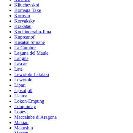
Kliuchevskoi
Komaga-Take
Korovin
Koryaksky
Krakatau
Kuchinoerabu-Jima
Kupreanof
Kusatsu Shirane
La Cumbre
Laguna del Maule
Langila
Lascar
Late
Lewotobi Lakilaki
Lewotolo
Lipari
Ljósufjöll
Llaima
Lokon-Empung
Lonquimay
Lopevi
Maccalube di Aragona
Makian
Makushin