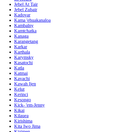
Jebel At Tair
Jebel Zubair
Kadovar
Kama 'ehuakanaloa
Kambalny
Kamtchatka
Kanaga
Karangetang
Karkar
Karthala
Karymsky
Kasatochi
Katla
Katmai
Kavachi
Kawah Ijen
Kelut
Kerinci
Kesongo
Kick- 'em-Jenny
Kikai
Kilauea
Kirishima
Kita Iwo Jima
Kizimen