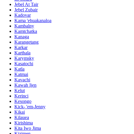
Jebel At Tair
Jebel Zubair
Kadovar
Kama 'ehuakanaloa
Kambalny
Kamtchatka
Kanaga
Karangetang
Karkar
Karthala
Karymsky
Kasatochi
Katla
Katmai
Kavachi
Kawah Ijen
Kelut
Kerinci
Kesongo
Kick- 'em-Jenny
Kikai
Kilauea
Kirishima
Kita Iwo Jima
Kizimen