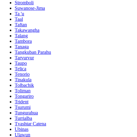
Stromboli
Suwanose-Jima
Ta 'u
Taal
Taftan
Takawangha
Talang
Tambora
Tanaga
Tangkuban Parahu
Tarvurvur
Taupo
Telica
Tenorio
Tinakula
Tolbachik
Toliman
Tongariro
Trident
Tsurumi
Tungurahua
Turrialba
Tvashtar Catena
Ubinas
Ulawun