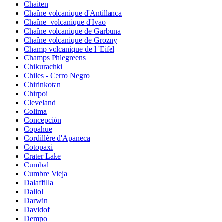
Chaiten
Chaîne volcanique d'Antillanca
Chaîne_volcanique d'Ivao
Chaîne volcanique de Garbuna
Chaîne volcanique de Grozny
Champ volcanique de l 'Eifel
Champs Phlegreens
Chikurachki
Chiles - Cerro Negro
Chirinkotan
Chirpoi
Cleveland
Colima
Concepción
Copahue
Cordillère d'Apaneca
Cotopaxi
Crater Lake
Cumbal
Cumbre Vieja
Dalaffilla
Dallol
Darwin
Davidof
Dempo