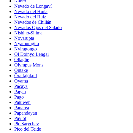
Nabro
Nevado de Longaví
Nevado del Huila
Nevado del Ruiz
Nevados de Chillán
Nevados Ojos del Salado
Nishino-Shima
Novarupta
Nyamuragira
Nyiragongo
Ol Doinyo Lengai
Ollagüe
Olympus Mons
Ontake
Öræfajökull
Oyama
Pacaya
Pagan
Pago
Paluweh
Panarea
Papandayan
Pavlof
Pic Sarychev
Pico del Teide