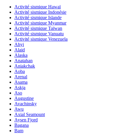
Activité sismique Hawaï
Activité sismique Indonésie
Activité sismique Islande
Activité sismique Myanmar
Activité sismique Taïwan
Activité sismique Vanuatu
Activité sismique Venezuela
Ahyi
Alaid
Alaska
Anatahan
Aniakchak
Aoba
Arenal
Asama
Askja
Aso
Augustine
Avachinsky
Awu
Axial Seamount
Aysen Fjord
Bagana
Bam