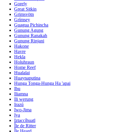
Gorely
Great Sitkin
Grimsvötn
Grímsey
Guagua Pichincha
Gunung Agung
Gunung Ranakah
Gunung Rinjani
Hakone
Havre
Hekla
Holuhraun
Home Reef
Hualalai
Huaynaputina
Hunga Tonga-Hunga Ha 'apai
Ibu
Iliamna
Ili werung
Irazú
Iwo-Jima
Iya
Iztaccíhuatl
Île de Ritter
Île Heard