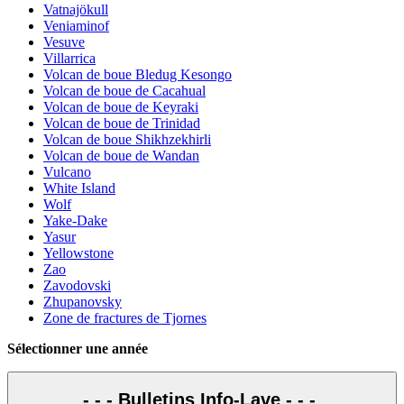
Vatnajökull
Veniaminof
Vesuve
Villarrica
Volcan de boue Bledug Kesongo
Volcan de boue de Cacahual
Volcan de boue de Keyraki
Volcan de boue de Trinidad
Volcan de boue Shikhzekhirli
Volcan de boue de Wandan
Vulcano
White Island
Wolf
Yake-Dake
Yasur
Yellowstone
Zao
Zavodovski
Zhupanovsky
Zone de fractures de Tjornes
Sélectionner une année
- - - Bulletins Info-Lave - - -