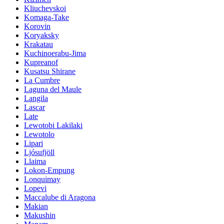
Kliuchevskoi
Komaga-Take
Korovin
Koryaksky
Krakatau
Kuchinoerabu-Jima
Kupreanof
Kusatsu Shirane
La Cumbre
Laguna del Maule
Langila
Lascar
Late
Lewotobi Lakilaki
Lewotolo
Lipari
Ljósufjöll
Llaima
Lokon-Empung
Lonquimay
Lopevi
Maccalube di Aragona
Makian
Makushin