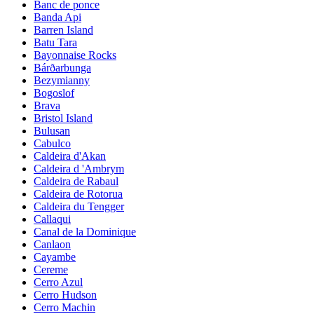
Banc de ponce
Banda Api
Barren Island
Batu Tara
Bayonnaise Rocks
Bárðarbunga
Bezymianny
Bogoslof
Brava
Bristol Island
Bulusan
Cabulco
Caldeira d'Akan
Caldeira d 'Ambrym
Caldeira de Rabaul
Caldeira de Rotorua
Caldeira du Tengger
Callaqui
Canal de la Dominique
Canlaon
Cayambe
Cereme
Cerro Azul
Cerro Hudson
Cerro Machin