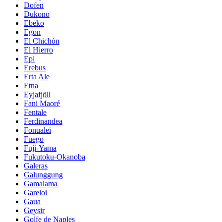
Dofen
Dukono
Ebeko
Egon
El Chichón
El Hierro
Epi
Erebus
Erta Ale
Etna
Eyjafjöll
Fani Maoré
Fentale
Ferdinandea
Fonualei
Fuego
Fuji-Yama
Fukutoku-Okanoba
Galeras
Galunggung
Gamalama
Gareloi
Gaua
Geysir
Golfe de Naples