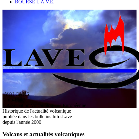
BOURSE L.A.V.E.
VOLCANS
/ Info-Lave
L
'
A
ssociation
V
olcanologique
E
uropéenne
Historique de l'actualité volcanique
publiée dans les bulletins Info-Lave
depuis l'année 2000
Volcans et actualités volcaniques