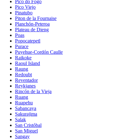
Pico do Fogo
Pico Viejo
Pinatubo
Piton de la Fournaise
Planchón-Peteroa
Plateau de Dieng
Poas
Popocatepetl
Purace
Puyehue-Cordón Caulle
Raikoke
Raoul Island
Raung
Redoubt
Reventador
Reykjanes
Rincón de la Vieja
Ruang
Ruapehu
Sabancaya
Sakurajima
Salak
San Cristóbal
San Miguel
Sangay