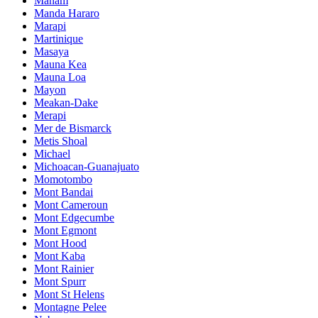
Manam
Manda Hararo
Marapi
Martinique
Masaya
Mauna Kea
Mauna Loa
Mayon
Meakan-Dake
Merapi
Mer de Bismarck
Metis Shoal
Michael
Michoacan-Guanajuato
Momotombo
Mont Bandai
Mont Cameroun
Mont Edgecumbe
Mont Egmont
Mont Hood
Mont Kaba
Mont Rainier
Mont Spurr
Mont St Helens
Montagne Pelee