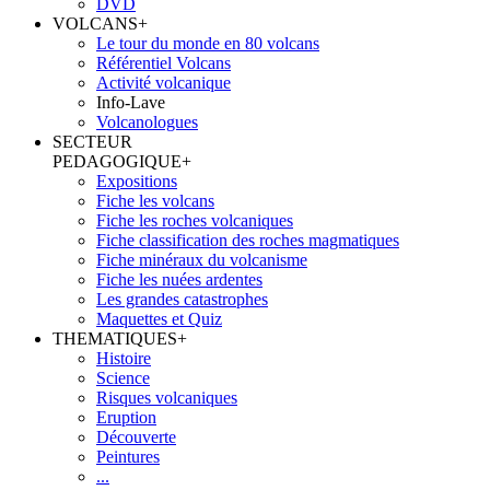
DVD
VOLCANS
+
Le tour du monde en 80 volcans
Référentiel Volcans
Activité volcanique
Info-Lave
Volcanologues
SECTEUR
PEDAGOGIQUE
+
Expositions
Fiche les volcans
Fiche les roches volcaniques
Fiche classification des roches magmatiques
Fiche minéraux du volcanisme
Fiche les nuées ardentes
Les grandes catastrophes
Maquettes et Quiz
THEMATIQUES
+
Histoire
Science
Risques volcaniques
Eruption
Découverte
Peintures
...