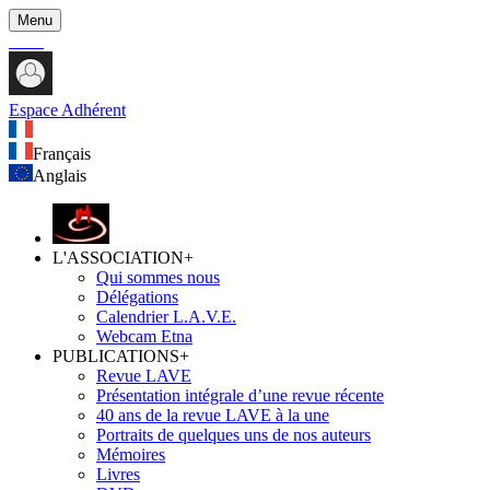
Menu
Espace Adhérent
Français
Anglais
L'ASSOCIATION
+
Qui sommes nous
Délégations
Calendrier L.A.V.E.
Webcam Etna
PUBLICATIONS
+
Revue LAVE
Présentation intégrale d’une revue récente
40 ans de la revue LAVE à la une
Portraits de quelques uns de nos auteurs
Mémoires
Livres