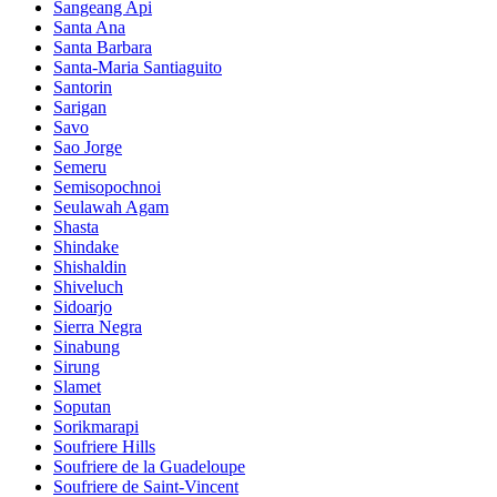
Sangeang Api
Santa Ana
Santa Barbara
Santa-Maria Santiaguito
Santorin
Sarigan
Savo
Sao Jorge
Semeru
Semisopochnoi
Seulawah Agam
Shasta
Shindake
Shishaldin
Shiveluch
Sidoarjo
Sierra Negra
Sinabung
Sirung
Slamet
Soputan
Sorikmarapi
Soufriere Hills
Soufriere de la Guadeloupe
Soufriere de Saint-Vincent