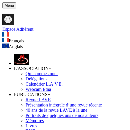
Menu
Espace Adhérent
Français
Anglais
L'ASSOCIATION
+
Qui sommes nous
Délégations
Calendrier L.A.V.E.
Webcam Etna
PUBLICATIONS
+
Revue LAVE
Présentation intégrale d’une revue récente
40 ans de la revue LAVE à la une
Portraits de quelques uns de nos auteurs
Mémoires
Livres