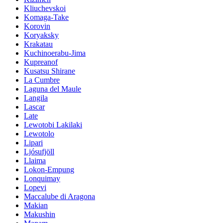
Kliuchevskoi
Komaga-Take
Korovin
Koryaksky
Krakatau
Kuchinoerabu-Jima
Kupreanof
Kusatsu Shirane
La Cumbre
Laguna del Maule
Langila
Lascar
Late
Lewotobi Lakilaki
Lewotolo
Lipari
Ljósufjöll
Llaima
Lokon-Empung
Lonquimay
Lopevi
Maccalube di Aragona
Makian
Makushin