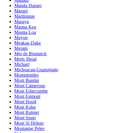
Manam
Manda Hararo
Marapi
Martinique
Masaya
Mauna Kea
Mauna Loa
Mayon
Meakan-Dake
Merapi
Mer de Bismarck
Metis Shoal
Michael
Michoacan-Guanajuato
Momotombo
Mont Bandai
Mont Cameroun
Mont Edgecumbe
Mont Egmont
Mont Hood
Mont Kaba
Mont Rainier
Mont Spurr
Mont St Helens
Montagne Pelee