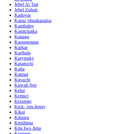
Jebel At Tair
Jebel Zubair
Kadovar
Kama 'ehuakanaloa
Kambalny
Kamtchatka
Kanaga
Karangetang
Karkar
Karthala
Karymsky
Kasatochi
Katla
Katmai
Kavachi
Kawah Ijen
Kelut
Kerinci
Kesongo
Kick- 'em-Jenny
Kikai
Kilauea
Kirishima
Kita Iwo Jima
Kizimen