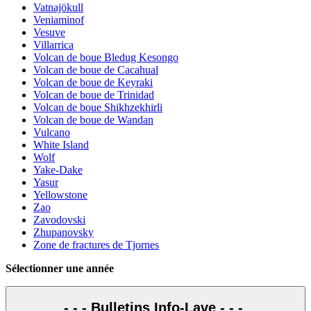
Vatnajökull
Veniaminof
Vesuve
Villarrica
Volcan de boue Bledug Kesongo
Volcan de boue de Cacahual
Volcan de boue de Keyraki
Volcan de boue de Trinidad
Volcan de boue Shikhzekhirli
Volcan de boue de Wandan
Vulcano
White Island
Wolf
Yake-Dake
Yasur
Yellowstone
Zao
Zavodovski
Zhupanovsky
Zone de fractures de Tjornes
Sélectionner une année
- - - Bulletins Info-Lave - - -