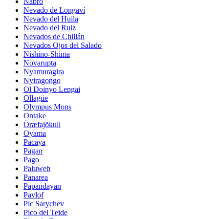
Nabro
Nevado de Longaví
Nevado del Huila
Nevado del Ruiz
Nevados de Chillán
Nevados Ojos del Salado
Nishino-Shima
Novarupta
Nyamuragira
Nyiragongo
Ol Doinyo Lengai
Ollagüe
Olympus Mons
Ontake
Öræfajökull
Oyama
Pacaya
Pagan
Pago
Paluweh
Panarea
Papandayan
Pavlof
Pic Sarychev
Pico del Teide