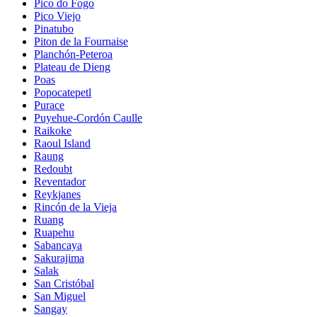
Pico do Fogo
Pico Viejo
Pinatubo
Piton de la Fournaise
Planchón-Peteroa
Plateau de Dieng
Poas
Popocatepetl
Purace
Puyehue-Cordón Caulle
Raikoke
Raoul Island
Raung
Redoubt
Reventador
Reykjanes
Rincón de la Vieja
Ruang
Ruapehu
Sabancaya
Sakurajima
Salak
San Cristóbal
San Miguel
Sangay