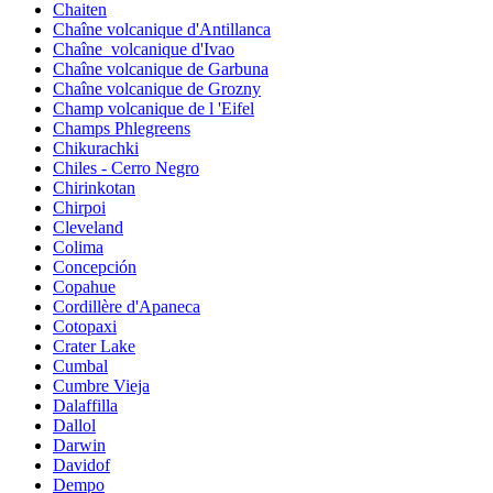
Chaiten
Chaîne volcanique d'Antillanca
Chaîne_volcanique d'Ivao
Chaîne volcanique de Garbuna
Chaîne volcanique de Grozny
Champ volcanique de l 'Eifel
Champs Phlegreens
Chikurachki
Chiles - Cerro Negro
Chirinkotan
Chirpoi
Cleveland
Colima
Concepción
Copahue
Cordillère d'Apaneca
Cotopaxi
Crater Lake
Cumbal
Cumbre Vieja
Dalaffilla
Dallol
Darwin
Davidof
Dempo