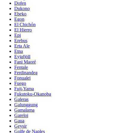
Dofen
Dukono
Ebeko
Egon
El Chichón
El Hierro
Epi
Erebus
Erta Ale
Etna
Eyjafjöll
Fani Maoré
Fentale
Ferdinandea
Fonualei
Fuego
Fuji-Yama
Fukutoku-Okanoba
Galeras
Galunggung
Gamalama
Gareloi
Gaua
Geysir
Golfe de Naples