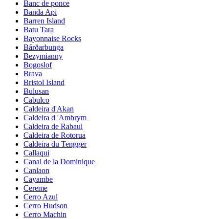
Banc de ponce
Banda Api
Barren Island
Batu Tara
Bayonnaise Rocks
Bárðarbunga
Bezymianny
Bogoslof
Brava
Bristol Island
Bulusan
Cabulco
Caldeira d'Akan
Caldeira d 'Ambrym
Caldeira de Rabaul
Caldeira de Rotorua
Caldeira du Tengger
Callaqui
Canal de la Dominique
Canlaon
Cayambe
Cereme
Cerro Azul
Cerro Hudson
Cerro Machin