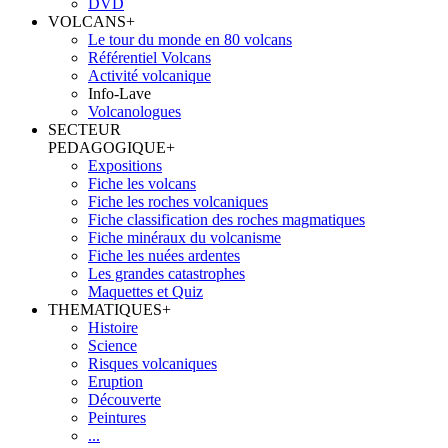
DVD
VOLCANS
+
Le tour du monde en 80 volcans
Référentiel Volcans
Activité volcanique
Info-Lave
Volcanologues
SECTEUR
PEDAGOGIQUE
+
Expositions
Fiche les volcans
Fiche les roches volcaniques
Fiche classification des roches magmatiques
Fiche minéraux du volcanisme
Fiche les nuées ardentes
Les grandes catastrophes
Maquettes et Quiz
THEMATIQUES
+
Histoire
Science
Risques volcaniques
Eruption
Découverte
Peintures
...