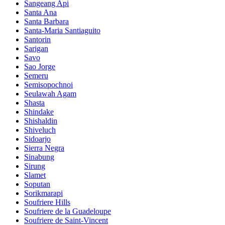
Sangeang Api
Santa Ana
Santa Barbara
Santa-Maria Santiaguito
Santorin
Sarigan
Savo
Sao Jorge
Semeru
Semisopochnoi
Seulawah Agam
Shasta
Shindake
Shishaldin
Shiveluch
Sidoarjo
Sierra Negra
Sinabung
Sirung
Slamet
Soputan
Sorikmarapi
Soufriere Hills
Soufriere de la Guadeloupe
Soufriere de Saint-Vincent