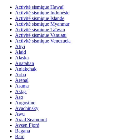
Activité sismique Hawaï
Activité sismique Indonésie
Activité sismique Islande
Activité sismique Myanmar
Activité sismique Taïwan
Activité sismique Vanuatu
Activité sismique Venezuela
Ahyi
Alaid
Alaska
Anatahan
Aniakchak
Aoba
Arenal
Asama
Askja
Aso
Augustine
Avachinsky
Awu
Axial Seamount
Aysen Fjord
Bagana
Bam