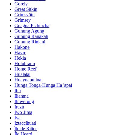
Gorely
Great Sitkin
Grimsvötn
Grímsey
Guagua Pichincha
Gunung Agung
Gunung Ranakah
Gunung Rinjani
Hakone
Havre
Hekla
Holuhraun
Home Reef
Hualalai
Huaynaputina
Hunga Tonga-Hunga Ha 'apai
Ibu
Iliamna
Ili werung
Irazú
Iwo-Jima
Iya
Iztaccíhuatl
Île de Ritter
Île Heard