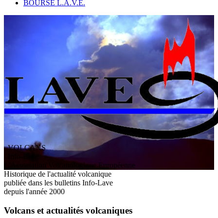
BOURSE L.A.V.E.
VOLCANS
/ Info-Lave
L
'
A
ssociation
V
olcanologique
E
uropéenne
Historique de l'actualité volcanique
publiée dans les bulletins Info-Lave
depuis l'année 2000
Volcans et actualités volcaniques