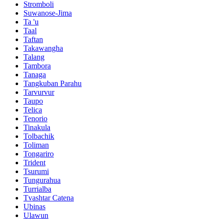
Stromboli
Suwanose-Jima
Ta 'u
Taal
Taftan
Takawangha
Talang
Tambora
Tanaga
Tangkuban Parahu
Tarvurvur
Taupo
Telica
Tenorio
Tinakula
Tolbachik
Toliman
Tongariro
Trident
Tsurumi
Tungurahua
Turrialba
Tvashtar Catena
Ubinas
Ulawun