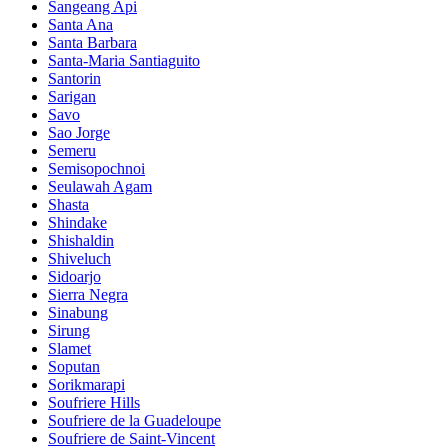
Sangeang Api
Santa Ana
Santa Barbara
Santa-Maria Santiaguito
Santorin
Sarigan
Savo
Sao Jorge
Semeru
Semisopochnoi
Seulawah Agam
Shasta
Shindake
Shishaldin
Shiveluch
Sidoarjo
Sierra Negra
Sinabung
Sirung
Slamet
Soputan
Sorikmarapi
Soufriere Hills
Soufriere de la Guadeloupe
Soufriere de Saint-Vincent