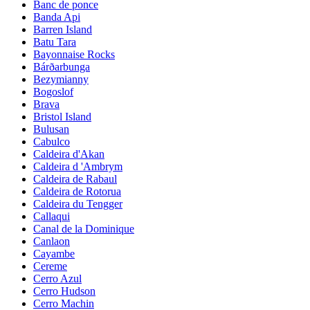
Banc de ponce
Banda Api
Barren Island
Batu Tara
Bayonnaise Rocks
Bárðarbunga
Bezymianny
Bogoslof
Brava
Bristol Island
Bulusan
Cabulco
Caldeira d'Akan
Caldeira d 'Ambrym
Caldeira de Rabaul
Caldeira de Rotorua
Caldeira du Tengger
Callaqui
Canal de la Dominique
Canlaon
Cayambe
Cereme
Cerro Azul
Cerro Hudson
Cerro Machin