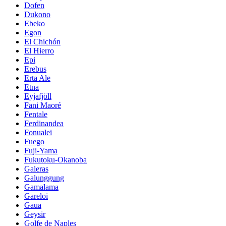
Dofen
Dukono
Ebeko
Egon
El Chichón
El Hierro
Epi
Erebus
Erta Ale
Etna
Eyjafjöll
Fani Maoré
Fentale
Ferdinandea
Fonualei
Fuego
Fuji-Yama
Fukutoku-Okanoba
Galeras
Galunggung
Gamalama
Gareloi
Gaua
Geysir
Golfe de Naples