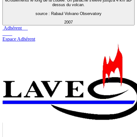
écroulements le long de la coulée. Un panache s'élève jusqu'à 4 km au-
dessus du volcan.
source : Rabaul Volvano Observatory
2007
Adhérent
Espace Adhérent