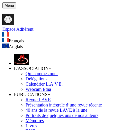
Menu
Espace Adhérent
Français
Anglais
L'ASSOCIATION
+
Qui sommes nous
Délégations
Calendrier L.A.V.E.
Webcam Etna
PUBLICATIONS
+
Revue LAVE
Présentation intégrale d’une revue récente
40 ans de la revue LAVE à la une
Portraits de quelques uns de nos auteurs
Mémoires
Livres