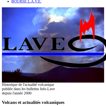
BOURSE L.A.V.E.
VOLCANS
/ Info-Lave
L
'
A
ssociation
V
olcanologique
E
uropéenne
Historique de l'actualité volcanique
publiée dans les bulletins Info-Lave
depuis l'année 2000
Volcans et actualités volcaniques