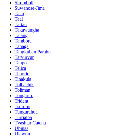
Stromboli
Suwanose-Jima
Ta 'u
Taal
Taftan
Takawangha
Talang
Tambora
Tanaga
Tangkuban Parahu
Tarvurvur
Taupo
Telica
Tenorio
Tinakula
Tolbachik
Toliman
Tongariro
Trident
Tsurumi
Tungurahua
Turrialba
Tvashtar Catena
Ubinas
Ulawun