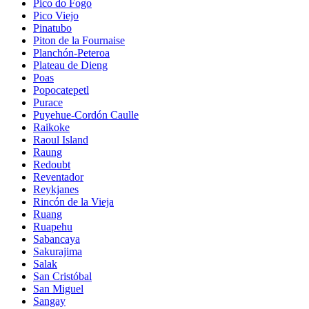
Pico do Fogo
Pico Viejo
Pinatubo
Piton de la Fournaise
Planchón-Peteroa
Plateau de Dieng
Poas
Popocatepetl
Purace
Puyehue-Cordón Caulle
Raikoke
Raoul Island
Raung
Redoubt
Reventador
Reykjanes
Rincón de la Vieja
Ruang
Ruapehu
Sabancaya
Sakurajima
Salak
San Cristóbal
San Miguel
Sangay