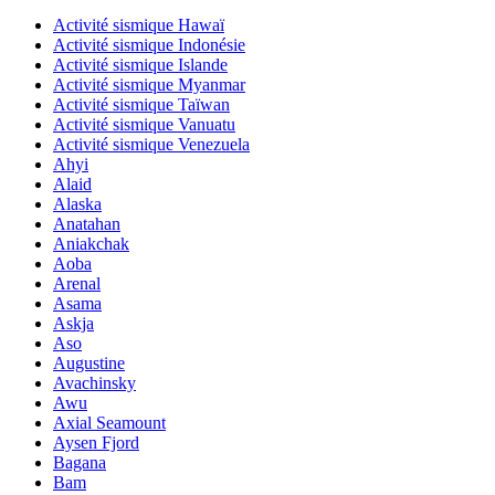
Activité sismique Hawaï
Activité sismique Indonésie
Activité sismique Islande
Activité sismique Myanmar
Activité sismique Taïwan
Activité sismique Vanuatu
Activité sismique Venezuela
Ahyi
Alaid
Alaska
Anatahan
Aniakchak
Aoba
Arenal
Asama
Askja
Aso
Augustine
Avachinsky
Awu
Axial Seamount
Aysen Fjord
Bagana
Bam