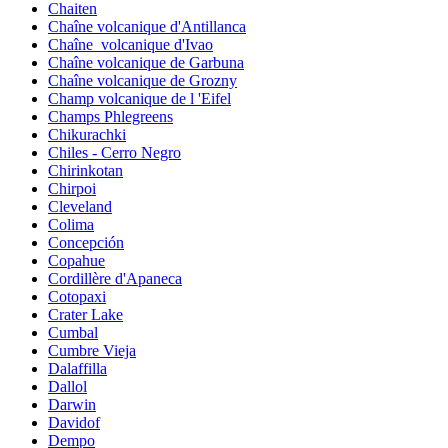
Chaiten
Chaîne volcanique d'Antillanca
Chaîne_volcanique d'Ivao
Chaîne volcanique de Garbuna
Chaîne volcanique de Grozny
Champ volcanique de l 'Eifel
Champs Phlegreens
Chikurachki
Chiles - Cerro Negro
Chirinkotan
Chirpoi
Cleveland
Colima
Concepción
Copahue
Cordillère d'Apaneca
Cotopaxi
Crater Lake
Cumbal
Cumbre Vieja
Dalaffilla
Dallol
Darwin
Davidof
Dempo