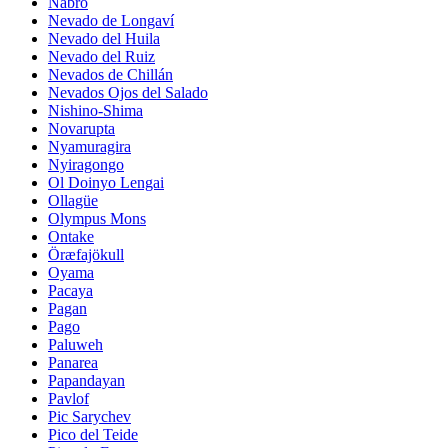
Nabro
Nevado de Longaví
Nevado del Huila
Nevado del Ruiz
Nevados de Chillán
Nevados Ojos del Salado
Nishino-Shima
Novarupta
Nyamuragira
Nyiragongo
Ol Doinyo Lengai
Ollagüe
Olympus Mons
Ontake
Öræfajökull
Oyama
Pacaya
Pagan
Pago
Paluweh
Panarea
Papandayan
Pavlof
Pic Sarychev
Pico del Teide