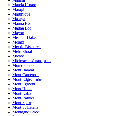
Manam
Manda Hararo
Marapi
Martinique
Masaya
Mauna Kea
Mauna Loa
Mayon
Meakan-Dake
Merapi
Mer de Bismarck
Metis Shoal
Michael
Michoacan-Guanajuato
Momotombo
Mont Bandai
Mont Cameroun
Mont Edgecumbe
Mont Egmont
Mont Hood
Mont Kaba
Mont Rainier
Mont Spurr
Mont St Helens
Montagne Pelee