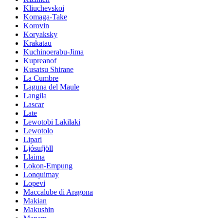
Kliuchevskoi
Komaga-Take
Korovin
Koryaksky
Krakatau
Kuchinoerabu-Jima
Kupreanof
Kusatsu Shirane
La Cumbre
Laguna del Maule
Langila
Lascar
Late
Lewotobi Lakilaki
Lewotolo
Lipari
Ljósufjöll
Llaima
Lokon-Empung
Lonquimay
Lopevi
Maccalube di Aragona
Makian
Makushin