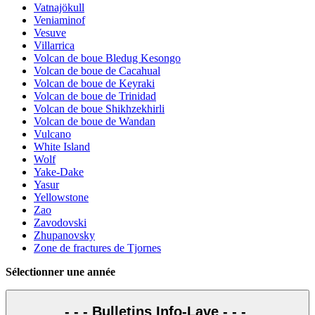
Vatnajökull
Veniaminof
Vesuve
Villarrica
Volcan de boue Bledug Kesongo
Volcan de boue de Cacahual
Volcan de boue de Keyraki
Volcan de boue de Trinidad
Volcan de boue Shikhzekhirli
Volcan de boue de Wandan
Vulcano
White Island
Wolf
Yake-Dake
Yasur
Yellowstone
Zao
Zavodovski
Zhupanovsky
Zone de fractures de Tjornes
Sélectionner une année
- - - Bulletins Info-Lave - - -