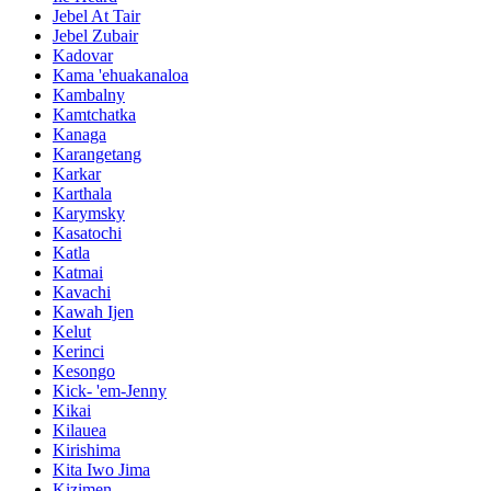
Jebel At Tair
Jebel Zubair
Kadovar
Kama 'ehuakanaloa
Kambalny
Kamtchatka
Kanaga
Karangetang
Karkar
Karthala
Karymsky
Kasatochi
Katla
Katmai
Kavachi
Kawah Ijen
Kelut
Kerinci
Kesongo
Kick- 'em-Jenny
Kikai
Kilauea
Kirishima
Kita Iwo Jima
Kizimen