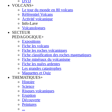
DVD
VOLCANS
+
Le tour du monde en 80 volcans
Référentiel Volcans
Activité volcanique
Info-Lave
Volcanologues
SECTEUR
PEDAGOGIQUE
+
Expositions
Fiche les volcans
Fiche les roches volcaniques
Fiche classification des roches magmatiques
Fiche minéraux du volcanisme
Fiche les nuées ardentes
Les grandes catastrophes
Maquettes et Quiz
THEMATIQUES
+
Histoire
Science
Risques volcaniques
Eruption
Découverte
Peintures
...