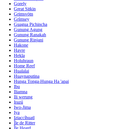
Gorely
Great Sitkin
Grimsvötn
Grímsey
Guagua Pichincha
Gunung Agung
Gunung Ranakah
Gunung Rinjani
Hakone
Havre
Hekla
Holuhraun
Home Reef
Hualalai
Huaynaputina
Hunga Tonga-Hunga Ha 'apai
Ibu
Iliamna
Ili werung
Irazú
Iwo-Jima
Iya
Iztaccíhuatl
Île de Ritter
Île Heard