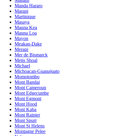
Manam
Manda Hararo
Marapi
Martinique
Masaya
Mauna Kea
Mauna Loa
Mayon
Meakan-Dake
Merapi
Mer de Bismarck
Metis Shoal
Michael
Michoacan-Guanajuato
Momotombo
Mont Bandai
Mont Cameroun
Mont Edgecumbe
Mont Egmont
Mont Hood
Mont Kaba
Mont Rainier
Mont Spurr
Mont St Helens
Montagne Pelee