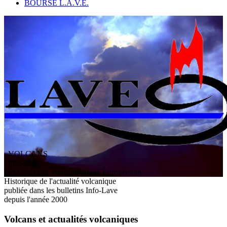
BOURSE L.A.V.E.
VOLCANS
/ Info-Lave
L
'
A
ssociation
V
olcanologique
E
uropéenne
Historique de l'actualité volcanique
publiée dans les bulletins Info-Lave
depuis l'année 2000
Volcans et actualités volcaniques