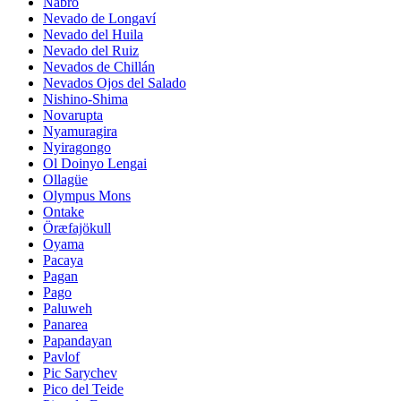
Nabro
Nevado de Longaví
Nevado del Huila
Nevado del Ruiz
Nevados de Chillán
Nevados Ojos del Salado
Nishino-Shima
Novarupta
Nyamuragira
Nyiragongo
Ol Doinyo Lengai
Ollagüe
Olympus Mons
Ontake
Öræfajökull
Oyama
Pacaya
Pagan
Pago
Paluweh
Panarea
Papandayan
Pavlof
Pic Sarychev
Pico del Teide