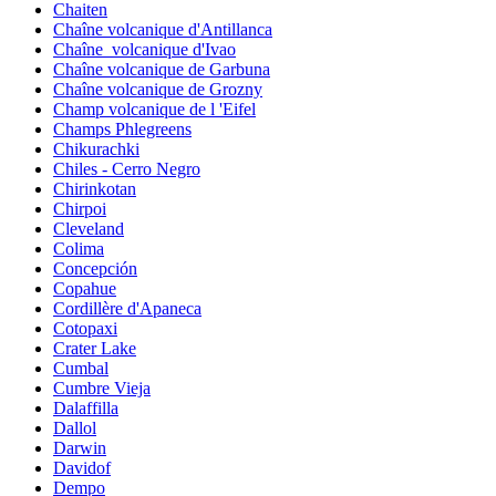
Chaiten
Chaîne volcanique d'Antillanca
Chaîne_volcanique d'Ivao
Chaîne volcanique de Garbuna
Chaîne volcanique de Grozny
Champ volcanique de l 'Eifel
Champs Phlegreens
Chikurachki
Chiles - Cerro Negro
Chirinkotan
Chirpoi
Cleveland
Colima
Concepción
Copahue
Cordillère d'Apaneca
Cotopaxi
Crater Lake
Cumbal
Cumbre Vieja
Dalaffilla
Dallol
Darwin
Davidof
Dempo