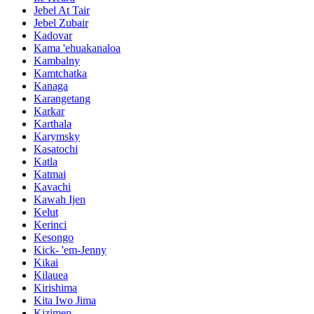
Jebel At Tair
Jebel Zubair
Kadovar
Kama 'ehuakanaloa
Kambalny
Kamtchatka
Kanaga
Karangetang
Karkar
Karthala
Karymsky
Kasatochi
Katla
Katmai
Kavachi
Kawah Ijen
Kelut
Kerinci
Kesongo
Kick- 'em-Jenny
Kikai
Kilauea
Kirishima
Kita Iwo Jima
Kizimen