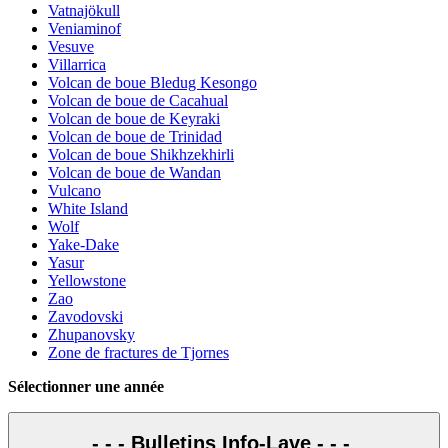
Vatnajökull
Veniaminof
Vesuve
Villarrica
Volcan de boue Bledug Kesongo
Volcan de boue de Cacahual
Volcan de boue de Keyraki
Volcan de boue de Trinidad
Volcan de boue Shikhzekhirli
Volcan de boue de Wandan
Vulcano
White Island
Wolf
Yake-Dake
Yasur
Yellowstone
Zao
Zavodovski
Zhupanovsky
Zone de fractures de Tjornes
Sélectionner une année
- - - Bulletins Info-Lave - - -