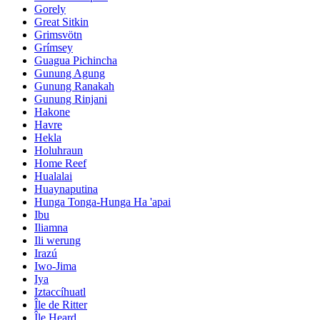
Gorely
Great Sitkin
Grimsvötn
Grímsey
Guagua Pichincha
Gunung Agung
Gunung Ranakah
Gunung Rinjani
Hakone
Havre
Hekla
Holuhraun
Home Reef
Hualalai
Huaynaputina
Hunga Tonga-Hunga Ha 'apai
Ibu
Iliamna
Ili werung
Irazú
Iwo-Jima
Iya
Iztaccíhuatl
Île de Ritter
Île Heard