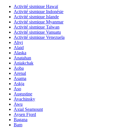
Activité sismique Hawaï
Activité sismique Indonésie
Activité sismique Islande
Activité sismique Myanmar
Activité sismique Taïwan
Activité sismique Vanuatu
Activité sismique Venezuela
Ahyi
Alaid
Alaska
Anatahan
Aniakchak
Aoba
Arenal
Asama
Askja
Aso
Augustine
Avachinsky
Awu
Axial Seamount
Aysen Fjord
Bagana
Bam