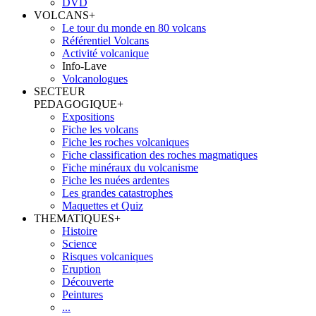
DVD
VOLCANS
+
Le tour du monde en 80 volcans
Référentiel Volcans
Activité volcanique
Info-Lave
Volcanologues
SECTEUR
PEDAGOGIQUE
+
Expositions
Fiche les volcans
Fiche les roches volcaniques
Fiche classification des roches magmatiques
Fiche minéraux du volcanisme
Fiche les nuées ardentes
Les grandes catastrophes
Maquettes et Quiz
THEMATIQUES
+
Histoire
Science
Risques volcaniques
Eruption
Découverte
Peintures
...