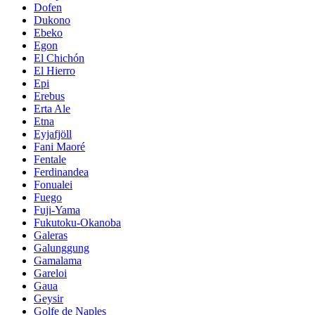
Dofen
Dukono
Ebeko
Egon
El Chichón
El Hierro
Epi
Erebus
Erta Ale
Etna
Eyjafjöll
Fani Maoré
Fentale
Ferdinandea
Fonualei
Fuego
Fuji-Yama
Fukutoku-Okanoba
Galeras
Galunggung
Gamalama
Gareloi
Gaua
Geysir
Golfe de Naples