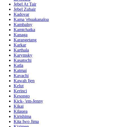
Jebel At Tair
Jebel Zubair
Kadovar
Kama 'ehuakanaloa
Kambalny
Kamtchatka
Kanaga
Karangetang
Karkar
Karthala
Karymsky
Kasatochi
Katla
Katmai
Kavachi
Kawah Ijen
Kelut
Kerinci
Kesongo
Kick- 'em-Jenny
Kikai
Kilauea
Kirishima
Kita Iwo Jima
Kizimen