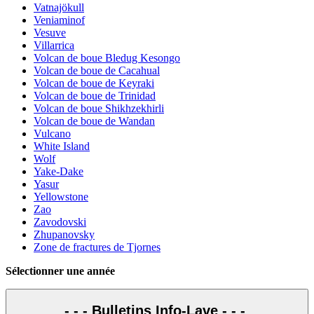
Vatnajökull
Veniaminof
Vesuve
Villarrica
Volcan de boue Bledug Kesongo
Volcan de boue de Cacahual
Volcan de boue de Keyraki
Volcan de boue de Trinidad
Volcan de boue Shikhzekhirli
Volcan de boue de Wandan
Vulcano
White Island
Wolf
Yake-Dake
Yasur
Yellowstone
Zao
Zavodovski
Zhupanovsky
Zone de fractures de Tjornes
Sélectionner une année
- - - Bulletins Info-Lave - - -