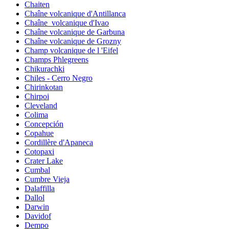
Chaiten
Chaîne volcanique d'Antillanca
Chaîne_volcanique d'Ivao
Chaîne volcanique de Garbuna
Chaîne volcanique de Grozny
Champ volcanique de l 'Eifel
Champs Phlegreens
Chikurachki
Chiles - Cerro Negro
Chirinkotan
Chirpoi
Cleveland
Colima
Concepción
Copahue
Cordillère d'Apaneca
Cotopaxi
Crater Lake
Cumbal
Cumbre Vieja
Dalaffilla
Dallol
Darwin
Davidof
Dempo