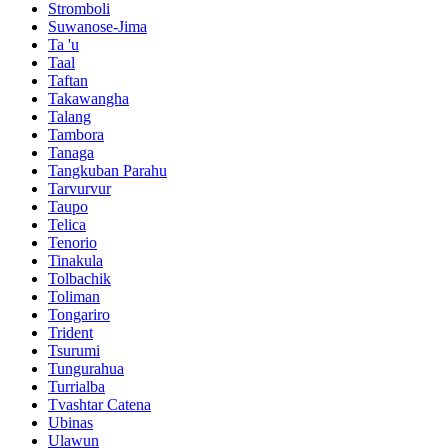
Stromboli
Suwanose-Jima
Ta 'u
Taal
Taftan
Takawangha
Talang
Tambora
Tanaga
Tangkuban Parahu
Tarvurvur
Taupo
Telica
Tenorio
Tinakula
Tolbachik
Toliman
Tongariro
Trident
Tsurumi
Tungurahua
Turrialba
Tvashtar Catena
Ubinas
Ulawun