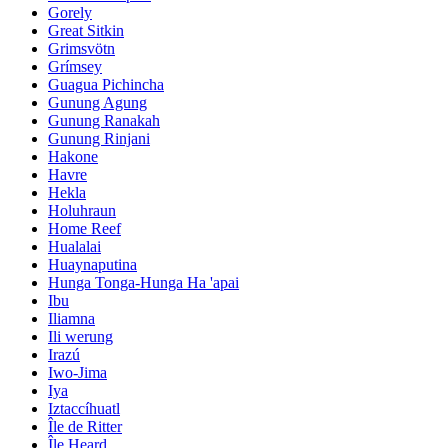
Gorely
Great Sitkin
Grimsvötn
Grímsey
Guagua Pichincha
Gunung Agung
Gunung Ranakah
Gunung Rinjani
Hakone
Havre
Hekla
Holuhraun
Home Reef
Hualalai
Huaynaputina
Hunga Tonga-Hunga Ha 'apai
Ibu
Iliamna
Ili werung
Irazú
Iwo-Jima
Iya
Iztaccíhuatl
Île de Ritter
Île Heard