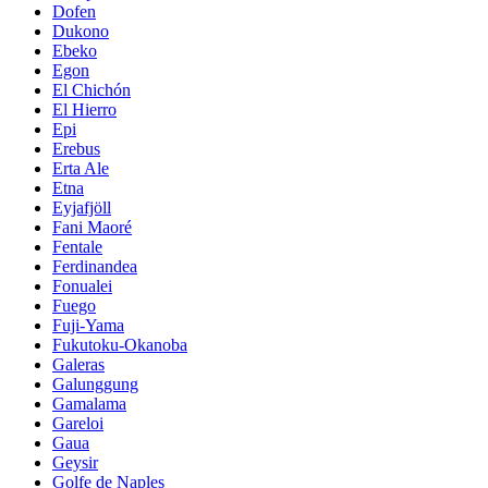
Dofen
Dukono
Ebeko
Egon
El Chichón
El Hierro
Epi
Erebus
Erta Ale
Etna
Eyjafjöll
Fani Maoré
Fentale
Ferdinandea
Fonualei
Fuego
Fuji-Yama
Fukutoku-Okanoba
Galeras
Galunggung
Gamalama
Gareloi
Gaua
Geysir
Golfe de Naples