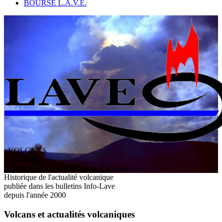
BOURSE L.A.V.E.
VOLCANS
/ Info-Lave
L
'
A
ssociation
V
olcanologique
E
uropéenne
Historique de l'actualité volcanique
publiée dans les bulletins Info-Lave
depuis l'année 2000
Volcans et actualités volcaniques