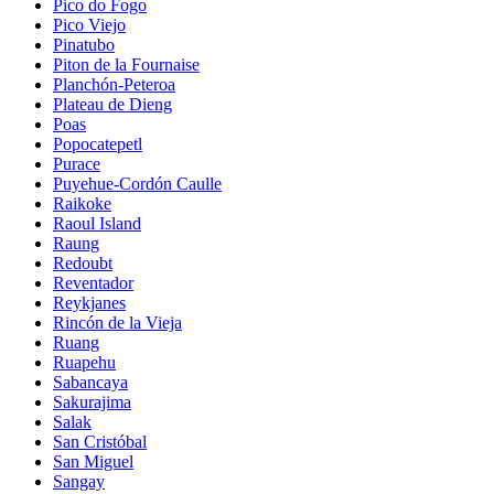
Pico do Fogo
Pico Viejo
Pinatubo
Piton de la Fournaise
Planchón-Peteroa
Plateau de Dieng
Poas
Popocatepetl
Purace
Puyehue-Cordón Caulle
Raikoke
Raoul Island
Raung
Redoubt
Reventador
Reykjanes
Rincón de la Vieja
Ruang
Ruapehu
Sabancaya
Sakurajima
Salak
San Cristóbal
San Miguel
Sangay