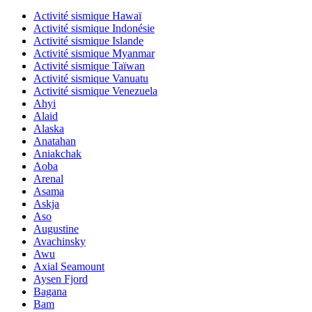
Activité sismique Hawaï
Activité sismique Indonésie
Activité sismique Islande
Activité sismique Myanmar
Activité sismique Taïwan
Activité sismique Vanuatu
Activité sismique Venezuela
Ahyi
Alaid
Alaska
Anatahan
Aniakchak
Aoba
Arenal
Asama
Askja
Aso
Augustine
Avachinsky
Awu
Axial Seamount
Aysen Fjord
Bagana
Bam