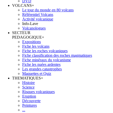
DVD
VOLCANS
+
Le tour du monde en 80 volcans
Référentiel Volcans
Activité volcanique
Info-Lave
Volcanologues
SECTEUR
PEDAGOGIQUE
+
Expositions
Fiche les volcans
Fiche les roches volcaniques
Fiche classification des roches magmatiques
Fiche minéraux du volcanisme
Fiche les nuées ardentes
Les grandes catastrophes
Maquettes et Quiz
THEMATIQUES
+
Histoire
Science
Risques volcaniques
Eruption
Découverte
Peintures
...