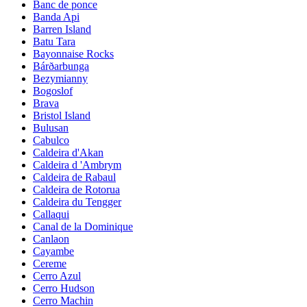
Banc de ponce
Banda Api
Barren Island
Batu Tara
Bayonnaise Rocks
Bárðarbunga
Bezymianny
Bogoslof
Brava
Bristol Island
Bulusan
Cabulco
Caldeira d'Akan
Caldeira d 'Ambrym
Caldeira de Rabaul
Caldeira de Rotorua
Caldeira du Tengger
Callaqui
Canal de la Dominique
Canlaon
Cayambe
Cereme
Cerro Azul
Cerro Hudson
Cerro Machin