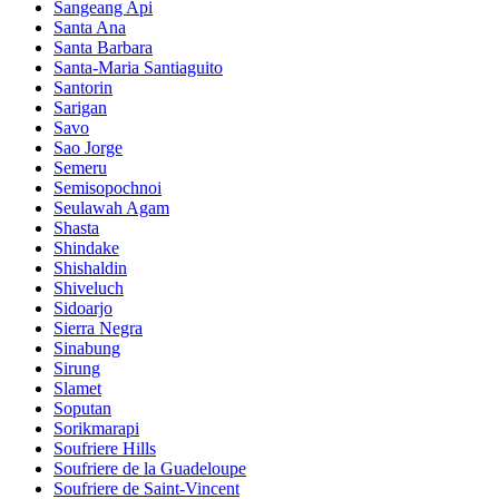
Sangeang Api
Santa Ana
Santa Barbara
Santa-Maria Santiaguito
Santorin
Sarigan
Savo
Sao Jorge
Semeru
Semisopochnoi
Seulawah Agam
Shasta
Shindake
Shishaldin
Shiveluch
Sidoarjo
Sierra Negra
Sinabung
Sirung
Slamet
Soputan
Sorikmarapi
Soufriere Hills
Soufriere de la Guadeloupe
Soufriere de Saint-Vincent