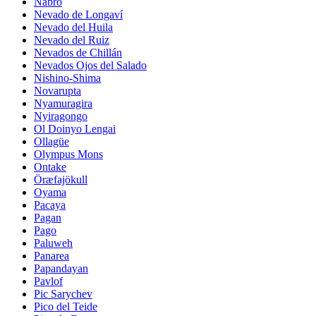
Nabro
Nevado de Longaví
Nevado del Huila
Nevado del Ruiz
Nevados de Chillán
Nevados Ojos del Salado
Nishino-Shima
Novarupta
Nyamuragira
Nyiragongo
Ol Doinyo Lengai
Ollagüe
Olympus Mons
Ontake
Öræfajökull
Oyama
Pacaya
Pagan
Pago
Paluweh
Panarea
Papandayan
Pavlof
Pic Sarychev
Pico del Teide