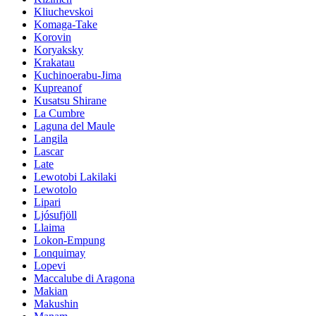
Kliuchevskoi
Komaga-Take
Korovin
Koryaksky
Krakatau
Kuchinoerabu-Jima
Kupreanof
Kusatsu Shirane
La Cumbre
Laguna del Maule
Langila
Lascar
Late
Lewotobi Lakilaki
Lewotolo
Lipari
Ljósufjöll
Llaima
Lokon-Empung
Lonquimay
Lopevi
Maccalube di Aragona
Makian
Makushin