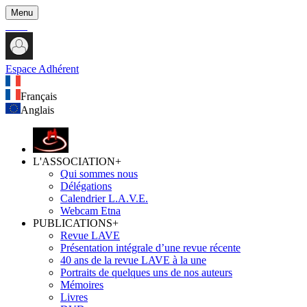
Menu
Espace Adhérent
Français
Anglais
L'ASSOCIATION
+
Qui sommes nous
Délégations
Calendrier L.A.V.E.
Webcam Etna
PUBLICATIONS
+
Revue LAVE
Présentation intégrale d’une revue récente
40 ans de la revue LAVE à la une
Portraits de quelques uns de nos auteurs
Mémoires
Livres