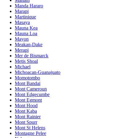
Manam
Manda Hararo
Marapi
Martinique
Masaya
Mauna Kea
Mauna Loa
Mayon
Meakan-Dake
Merapi
Mer de Bismarck
Metis Shoal
Michael
Michoacan-Guanajuato
Momotombo
Mont Bandai
Mont Cameroun
Mont Edgecumbe
Mont Egmont
Mont Hood
Mont Kaba
Mont Rainier
Mont Spurr
Mont St Helens
Montagne Pelee