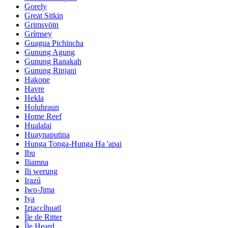
Gorely
Great Sitkin
Grimsvötn
Grímsey
Guagua Pichincha
Gunung Agung
Gunung Ranakah
Gunung Rinjani
Hakone
Havre
Hekla
Holuhraun
Home Reef
Hualalai
Huaynaputina
Hunga Tonga-Hunga Ha 'apai
Ibu
Iliamna
Ili werung
Irazú
Iwo-Jima
Iya
Iztaccíhuatl
Île de Ritter
Île Heard