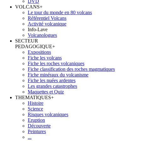
DVD
VOLCANS
+
Le tour du monde en 80 volcans
Référentiel Volcans
Activité volcanique
Info-Lave
Volcanologues
SECTEUR
PEDAGOGIQUE
+
Expositions
Fiche les volcans
Fiche les roches volcaniques
Fiche classification des roches magmatiques
Fiche minéraux du volcanisme
Fiche les nuées ardentes
Les grandes catastrophes
Maquettes et Quiz
THEMATIQUES
+
Histoire
Science
Risques volcaniques
Eruption
Découverte
Peintures
...