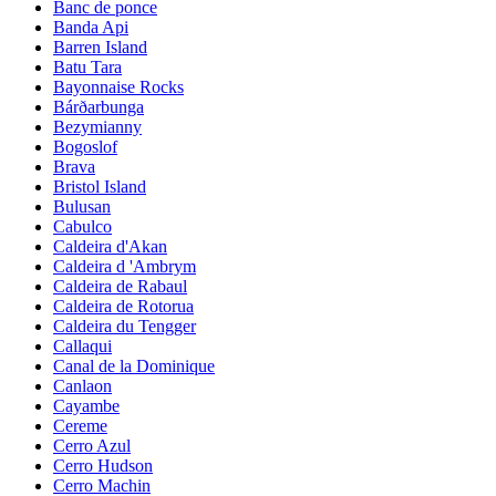
Banc de ponce
Banda Api
Barren Island
Batu Tara
Bayonnaise Rocks
Bárðarbunga
Bezymianny
Bogoslof
Brava
Bristol Island
Bulusan
Cabulco
Caldeira d'Akan
Caldeira d 'Ambrym
Caldeira de Rabaul
Caldeira de Rotorua
Caldeira du Tengger
Callaqui
Canal de la Dominique
Canlaon
Cayambe
Cereme
Cerro Azul
Cerro Hudson
Cerro Machin