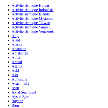
Activité sismique Hawaï
Activité sismique Indonésie
Activité sismique Islande
Activité sismique Myanmar
Activité sismique Taïwan
Activité sismique Vanuatu
Activité sismique Venezuela
Ahyi
Alaid
Alaska
Anatahan
Aniakchak
Aoba
Arenal
Asama
Askja
Aso
Augustine
Avachinsky
Awu
Axial Seamount
Aysen Fjord
Bagana
Bam