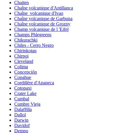
Chaiten
Chaîne volcanique d'Antillanca
Chaîne_volcanique d'Ivao
Chaîne volcanique de Garbuna
Chaîne volcanique de Grozny
Champ volcanique de l 'Eifel
Champs Phlegreens
Chikurachki
Chiles - Cerro Negro
Chirinkotan
Chirpoi
Cleveland
Colima
Concepción
Copahue
Cordillère d'Apaneca
Cotopaxi
Crater Lake
Cumbal
Cumbre Vieja
Dalaffilla
Dallol
Darwin
Davidof
Dempo