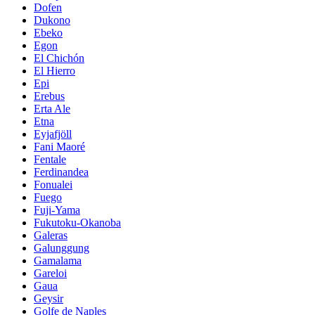
Dofen
Dukono
Ebeko
Egon
El Chichón
El Hierro
Epi
Erebus
Erta Ale
Etna
Eyjafjöll
Fani Maoré
Fentale
Ferdinandea
Fonualei
Fuego
Fuji-Yama
Fukutoku-Okanoba
Galeras
Galunggung
Gamalama
Gareloi
Gaua
Geysir
Golfe de Naples