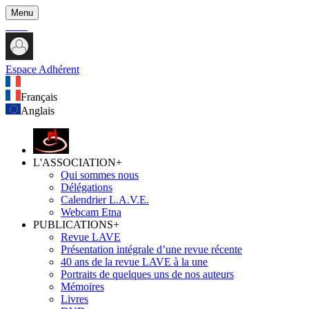
Menu
Espace Adhérent
Français
Anglais
L'ASSOCIATION
+
Qui sommes nous
Délégations
Calendrier L.A.V.E.
Webcam Etna
PUBLICATIONS
+
Revue LAVE
Présentation intégrale d’une revue récente
40 ans de la revue LAVE à la une
Portraits de quelques uns de nos auteurs
Mémoires
Livres