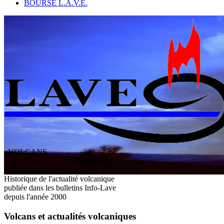
BOURSE L.A.V.E.
VOLCANS
/ Info-Lave
L
'
A
ssociation
V
olcanologique
E
uropéenne
Historique de l'actualité volcanique
publiée dans les bulletins Info-Lave
depuis l'année 2000
Volcans et actualités volcaniques