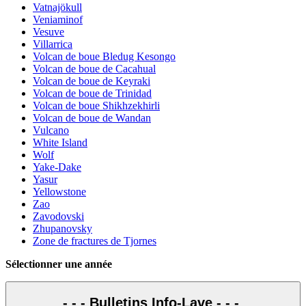
Vatnajökull
Veniaminof
Vesuve
Villarrica
Volcan de boue Bledug Kesongo
Volcan de boue de Cacahual
Volcan de boue de Keyraki
Volcan de boue de Trinidad
Volcan de boue Shikhzekhirli
Volcan de boue de Wandan
Vulcano
White Island
Wolf
Yake-Dake
Yasur
Yellowstone
Zao
Zavodovski
Zhupanovsky
Zone de fractures de Tjornes
Sélectionner une année
- - - Bulletins Info-Lave - - -