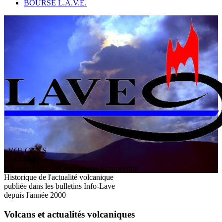
BOURSE L.A.V.E.
VOLCANS
/ Info-Lave
L
'
A
ssociation
V
olcanologique
E
uropéenne
Historique de l'actualité volcanique
publiée dans les bulletins Info-Lave
depuis l'année 2000
Volcans et actualités volcaniques