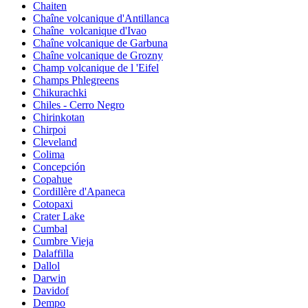
Chaiten
Chaîne volcanique d'Antillanca
Chaîne_volcanique d'Ivao
Chaîne volcanique de Garbuna
Chaîne volcanique de Grozny
Champ volcanique de l 'Eifel
Champs Phlegreens
Chikurachki
Chiles - Cerro Negro
Chirinkotan
Chirpoi
Cleveland
Colima
Concepción
Copahue
Cordillère d'Apaneca
Cotopaxi
Crater Lake
Cumbal
Cumbre Vieja
Dalaffilla
Dallol
Darwin
Davidof
Dempo