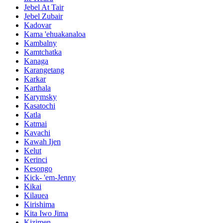
Jebel At Tair
Jebel Zubair
Kadovar
Kama 'ehuakanaloa
Kambalny
Kamtchatka
Kanaga
Karangetang
Karkar
Karthala
Karymsky
Kasatochi
Katla
Katmai
Kavachi
Kawah Ijen
Kelut
Kerinci
Kesongo
Kick- 'em-Jenny
Kikai
Kilauea
Kirishima
Kita Iwo Jima
Kizimen