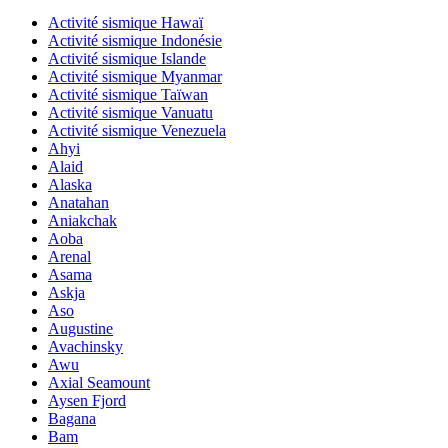
Activité sismique Hawaï
Activité sismique Indonésie
Activité sismique Islande
Activité sismique Myanmar
Activité sismique Taïwan
Activité sismique Vanuatu
Activité sismique Venezuela
Ahyi
Alaid
Alaska
Anatahan
Aniakchak
Aoba
Arenal
Asama
Askja
Aso
Augustine
Avachinsky
Awu
Axial Seamount
Aysen Fjord
Bagana
Bam