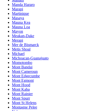
Manam
Manda Hararo
Marapi
Martinique
Masaya
Mauna Kea
Mauna Loa
Mayon
Meakan-Dake
Merapi
Mer de Bismarck
Metis Shoal
Michael
Michoacan-Guanajuato
Momotombo
Mont Bandai
Mont Cameroun
Mont Edgecumbe
Mont Egmont
Mont Hood
Mont Kaba
Mont Rainier
Mont Spurr
Mont St Helens
Montagne Pelee