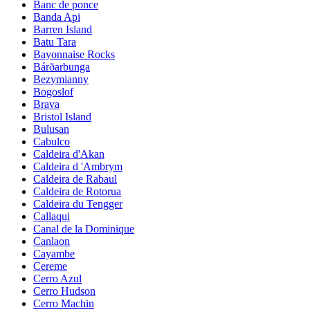
Banc de ponce
Banda Api
Barren Island
Batu Tara
Bayonnaise Rocks
Bárðarbunga
Bezymianny
Bogoslof
Brava
Bristol Island
Bulusan
Cabulco
Caldeira d'Akan
Caldeira d 'Ambrym
Caldeira de Rabaul
Caldeira de Rotorua
Caldeira du Tengger
Callaqui
Canal de la Dominique
Canlaon
Cayambe
Cereme
Cerro Azul
Cerro Hudson
Cerro Machin