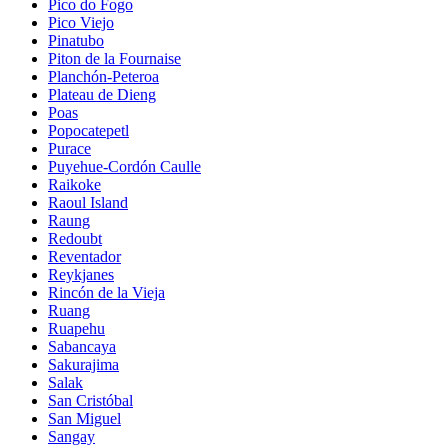
Pico do Fogo
Pico Viejo
Pinatubo
Piton de la Fournaise
Planchón-Peteroa
Plateau de Dieng
Poas
Popocatepetl
Purace
Puyehue-Cordón Caulle
Raikoke
Raoul Island
Raung
Redoubt
Reventador
Reykjanes
Rincón de la Vieja
Ruang
Ruapehu
Sabancaya
Sakurajima
Salak
San Cristóbal
San Miguel
Sangay