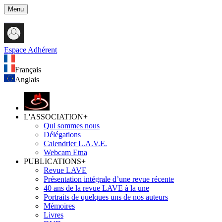
Menu
Espace Adhérent
Français
Anglais
L'ASSOCIATION
+
Qui sommes nous
Délégations
Calendrier L.A.V.E.
Webcam Etna
PUBLICATIONS
+
Revue LAVE
Présentation intégrale d’une revue récente
40 ans de la revue LAVE à la une
Portraits de quelques uns de nos auteurs
Mémoires
Livres