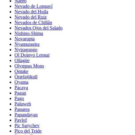
Nabro
Nevado de Longaví
Nevado del Huila
Nevado del Ruiz
Nevados de Chillán
Nevados Ojos del Salado
Nishino-Shima
Novarupta
Nyamuragira
Nyiragongo
Ol Doinyo Lengai
Ollagüe
Olympus Mons
Ontake
Öræfajökull
Oyama
Pacaya
Pagan
Pago
Paluweh
Panarea
Papandayan
Pavlof
Pic Sarychev
Pico del Teide