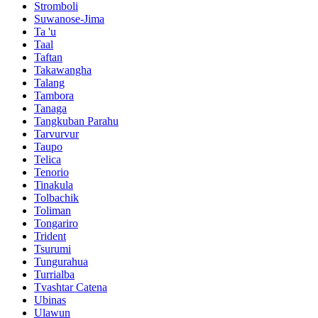
Stromboli
Suwanose-Jima
Ta 'u
Taal
Taftan
Takawangha
Talang
Tambora
Tanaga
Tangkuban Parahu
Tarvurvur
Taupo
Telica
Tenorio
Tinakula
Tolbachik
Toliman
Tongariro
Trident
Tsurumi
Tungurahua
Turrialba
Tvashtar Catena
Ubinas
Ulawun