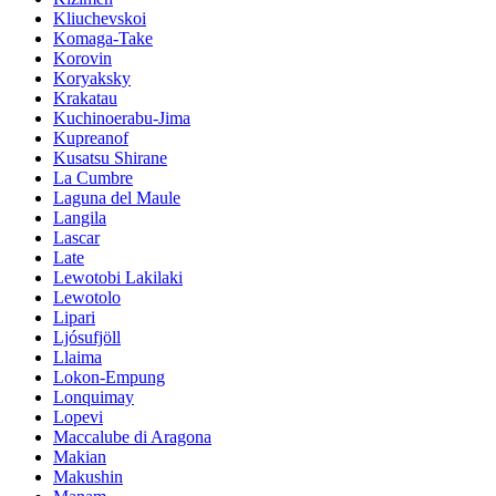
Kliuchevskoi
Komaga-Take
Korovin
Koryaksky
Krakatau
Kuchinoerabu-Jima
Kupreanof
Kusatsu Shirane
La Cumbre
Laguna del Maule
Langila
Lascar
Late
Lewotobi Lakilaki
Lewotolo
Lipari
Ljósufjöll
Llaima
Lokon-Empung
Lonquimay
Lopevi
Maccalube di Aragona
Makian
Makushin