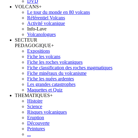
DVD
VOLCANS
+
Le tour du monde en 80 volcans
Référentiel Volcans
Activité volcanique
Info-Lave
Volcanologues
SECTEUR
PEDAGOGIQUE
+
Expositions
Fiche les volcans
Fiche les roches volcaniques
Fiche classification des roches magmatiques
Fiche minéraux du volcanisme
Fiche les nuées ardentes
Les grandes catastrophes
Maquettes et Quiz
THEMATIQUES
+
Histoire
Science
Risques volcaniques
Eruption
Découverte
Peintures
...