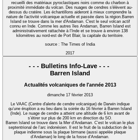
recueilli des matériaux pyroclastiques noirs comme du charbon à
proximité immédiate du volcan. Des nuages de cendres s'élèvent au-
dessus du cratère. Les échantillons aideront à mieux comprendre la
nature de l'activité volcanique actuelle et passée dans la région.Barren
Island se trouve dans la mer d'Andaman. C'est le seul volcan actif
connu en Inde. Comme les autres îles Andaman, Barren Island est
administrativement rattachée à l’Inde et se trouve à environ 138
kilomètres au nord-est de Port Blair, la capitale du territoire.
source : The Times of India
2017
- - - Bulletins Info-Lave - - -
Barren Island
Actualités volcaniques de l'année 2013
dimanche 17 février 2013
Le VAAC (Centre d'alerte de cendre volcanique) de Darwin indique
qu’une éruption a eu lieu dans la soirée du 16 février à Barren Island
(Inde). Le nuage de cendre a atteint une altitude de 6 km avant de
s’étirer sur plus de 200 km en direction du SO.
Barren Island se trouve dans la Mer d’Andaman. C’est le volcan le plus
septentrional de l’arc indonésien. Il est le fruit de la subduction de la
plaque indienne sous la plaque birmane (aussi appelée plaque
d’Andaman) le long de la fosse d’Andaman.