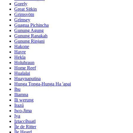
Gorely
Great Sitkin
Grimsvötn
Grímsey
Guagua Pichincha
Gunung Agung
Gunung Ranakah
Gunung Rinjani
Hakone
Havre
Hekla
Holuhraun
Home Reef
Hualalai
Huaynaputina
Hunga Tonga-Hunga Ha 'apai
Ibu
Iliamna
Ili werung
Irazú
Iwo-Jima
Iya
Iztaccíhuatl
Île de Ritter
Île Heard