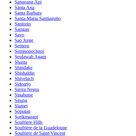
Sangeang Api
Santa Ana
Santa Barbara
Santa-Maria Santiaguito
Santorin
Sarigan
Savo
Sao Jorge
Semeru
Semisopochnoi
Seulawah Agam
Shasta
Shindake
Shishaldin
Shiveluch
Sidoarjo
Sierra Negra
Sinabung
Sirung
Slamet
Soputan
Sorikmarapi
Soufriere Hills
Soufriere de la Guadeloupe
Soufriere de Saint-Vincent