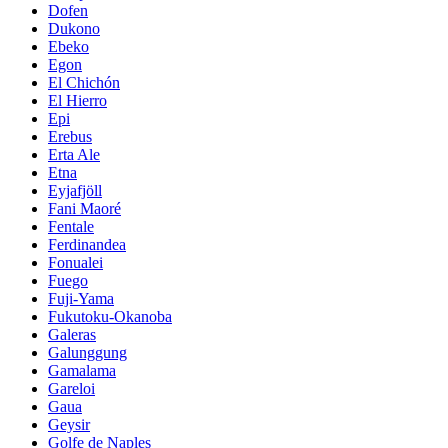
Dofen
Dukono
Ebeko
Egon
El Chichón
El Hierro
Epi
Erebus
Erta Ale
Etna
Eyjafjöll
Fani Maoré
Fentale
Ferdinandea
Fonualei
Fuego
Fuji-Yama
Fukutoku-Okanoba
Galeras
Galunggung
Gamalama
Gareloi
Gaua
Geysir
Golfe de Naples