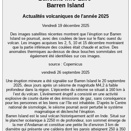
Barren Island
Actualités volcaniques de l'année 2025
Vendredi 19 décembre 2025
Des images satellites récentes montrent que l’éruption sur Barren
Island se poursuit, avec des coulées de lave sur le flanc ouest du
volcan. Les images acquises les 2, 5, 10 et 15 décembre montraient
que la partie inférieure des coulées était chaude et active. Des
anomalies thermiques au-dessus de deux bouches sommitales ont
également été identifiées sur ces images.
source : Copernicus
vendredi 26 septembre 2025
Une éruption mineure a été signalée sur Barren Island le 20 septembre
2025, deux jours après un séisme de magnitude M4,2 à faible
profondeur dans la région. L’épicentre du séisme se situait à 160 km à
l’est du volcan. L’événement éruptif a consisté en une activité
explosive de courte durée et des émissions de gaz, sans conséquence
pour les personnes et les biens car l’île est inhabitée. D’après le Centre
national de sismologie, le séisme pourrait avoir perturbé le système
magmatique et déclenché l’éruption.
Barren Island est le seul volcan historiquement actif en Inde. Situé sur
le plancher océanique à 2250 m de profondeur, son sommet émerge de
la mer d’Andaman et constitue une petite île d’environ 3 km de
diamètre qui présente une caldeira dont les parois atteignent 250 à 350