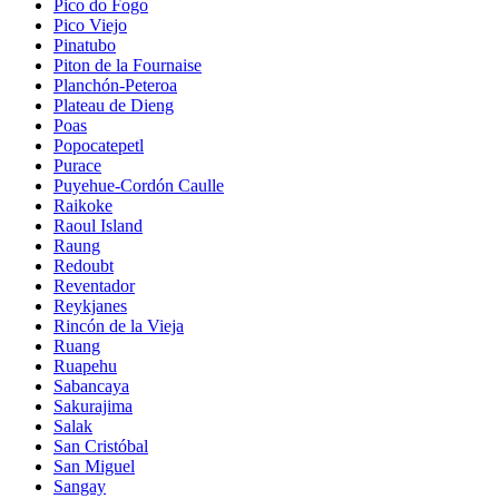
Pico do Fogo
Pico Viejo
Pinatubo
Piton de la Fournaise
Planchón-Peteroa
Plateau de Dieng
Poas
Popocatepetl
Purace
Puyehue-Cordón Caulle
Raikoke
Raoul Island
Raung
Redoubt
Reventador
Reykjanes
Rincón de la Vieja
Ruang
Ruapehu
Sabancaya
Sakurajima
Salak
San Cristóbal
San Miguel
Sangay