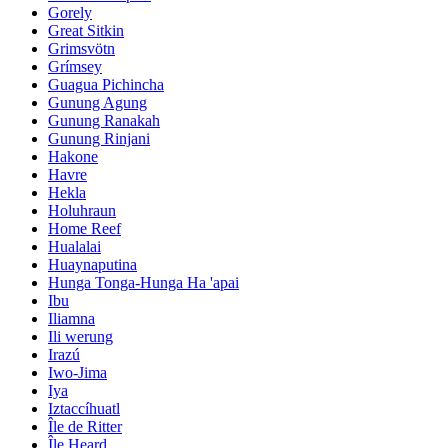
Gorely
Great Sitkin
Grimsvötn
Grímsey
Guagua Pichincha
Gunung Agung
Gunung Ranakah
Gunung Rinjani
Hakone
Havre
Hekla
Holuhraun
Home Reef
Hualalai
Huaynaputina
Hunga Tonga-Hunga Ha 'apai
Ibu
Iliamna
Ili werung
Irazú
Iwo-Jima
Iya
Iztaccíhuatl
Île de Ritter
Île Heard