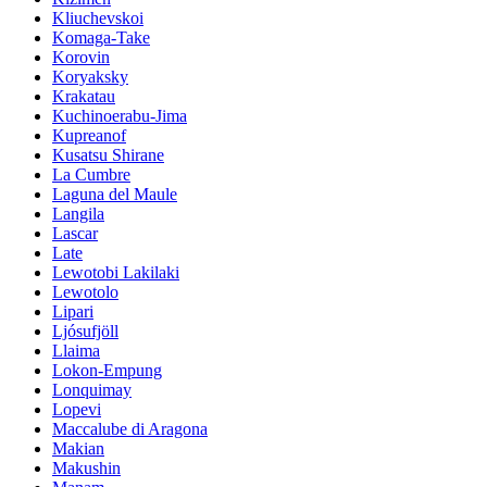
Kliuchevskoi
Komaga-Take
Korovin
Koryaksky
Krakatau
Kuchinoerabu-Jima
Kupreanof
Kusatsu Shirane
La Cumbre
Laguna del Maule
Langila
Lascar
Late
Lewotobi Lakilaki
Lewotolo
Lipari
Ljósufjöll
Llaima
Lokon-Empung
Lonquimay
Lopevi
Maccalube di Aragona
Makian
Makushin