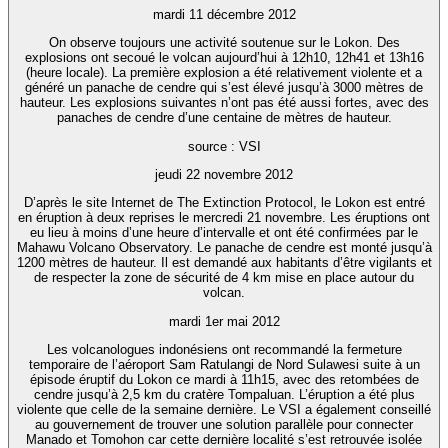
mardi 11 décembre 2012
On observe toujours une activité soutenue sur le Lokon. Des
explosions ont secoué le volcan aujourd’hui à 12h10, 12h41 et 13h16
(heure locale). La première explosion a été relativement violente et a
généré un panache de cendre qui s’est élevé jusqu’à 3000 mètres de
hauteur. Les explosions suivantes n’ont pas été aussi fortes, avec des
panaches de cendre d’une centaine de mètres de hauteur.
source : VSI
jeudi 22 novembre 2012
D’après le site Internet de The Extinction Protocol, le Lokon est entré
en éruption à deux reprises le mercredi 21 novembre. Les éruptions ont
eu lieu à moins d’une heure d’intervalle et ont été confirmées par le
Mahawu Volcano Observatory. Le panache de cendre est monté jusqu’à
1200 mètres de hauteur. Il est demandé aux habitants d’être vigilants et
de respecter la zone de sécurité de 4 km mise en place autour du
volcan.
mardi 1er mai 2012
Les volcanologues indonésiens ont recommandé la fermeture
temporaire de l’aéroport Sam Ratulangi de Nord Sulawesi suite à un
épisode éruptif du Lokon ce mardi à 11h15, avec des retombées de
cendre jusqu’à 2,5 km du cratère Tompaluan. L’éruption a été plus
violente que celle de la semaine dernière. Le VSI a également conseillé
au gouvernement de trouver une solution parallèle pour connecter
Manado et Tomohon car cette dernière localité s’est retrouvée isolée