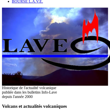
BOURSE L.A.V.E.
VOLCANS
/ Info-Lave
L
'
A
ssociation
V
olcanologique
E
uropéenne
Historique de l'actualité volcanique
publiée dans les bulletins Info-Lave
depuis l'année 2000
Volcans et actualités volcaniques