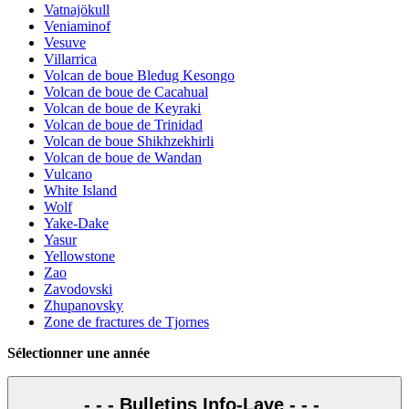
Vatnajökull
Veniaminof
Vesuve
Villarrica
Volcan de boue Bledug Kesongo
Volcan de boue de Cacahual
Volcan de boue de Keyraki
Volcan de boue de Trinidad
Volcan de boue Shikhzekhirli
Volcan de boue de Wandan
Vulcano
White Island
Wolf
Yake-Dake
Yasur
Yellowstone
Zao
Zavodovski
Zhupanovsky
Zone de fractures de Tjornes
Sélectionner une année
- - - Bulletins Info-Lave - - -