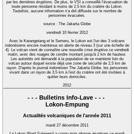
par les dernières éruptions. De plus, le VSI a conseillé l’évacuation de
toute personne résidant à moins de 2,5 km du cratère du Lokon.
Toutefois, aucune information n’a été diffusée sur le nombre de
personnes évacuées.
source : The Jakarta Globe
vendredi 10 février 2012
Avec le Karangetang et le Semeru, le Lokon est l'un des 3 volcans
indonésiens encore maintenus en alerte de niveau 3 (sur une échelle de
4). Le volcan vient de connaître une nouvelle crise éruptive ce vendredi
matin, avec des nuages de cendre montant jusqu'à 2 km de hauteur.
Les autorités ont demandé à la population de se maintenir loin du
volcan autour duquel existe déjà une zone de sécurité de 2,5 km de
rayon. D'après le journal indonésien The Jakarta Globe, les personnes
vivant dans un rayon de 3,5 km à l'est du cratère ont été invitées à
quitter leurs domiciles.
2012
- - - Bulletins Info-Lave - - -
Lokon-Empung
Actualités volcaniques de l'année 2011
mardi 27 décembre 2011
Le Lokon (Nord Sulawesi) a connu trois phases éruptives ce mardi