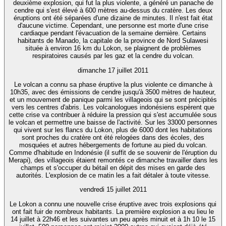
deuxième explosion, qui fut la plus violente, a généré un panache de
cendre qui s'est élevé à 600 mètres au-dessus du cratère. Les deux
éruptions ont été séparées d'une dizaine de minutes. Il n'est fait état
d'aucune victime. Cependant, une personne est morte d'une crise
cardiaque pendant l'évacuation de la semaine dernière. Certains
habitants de Manado, la capitale de la province de Nord Sulawesi
située à environ 16 km du Lokon, se plaignent de problèmes
respiratoires causés par les gaz et la cendre du volcan.
dimanche 17 juillet 2011
Le volcan a connu sa phase éruptive la plus violente ce dimanche à
10h35, avec des émissions de cendre jusqu'à 3500 mètres de hauteur,
et un mouvement de panique parmi les villageois qui se sont précipités
vers les centres d'abris. Les volcanologues indonésiens espèrent que
cette crise va contribuer à réduire la pression qui s'est accumulée sous
le volcan et permettre une baisse de l'activité. Sur les 33000 personnes
qui vivent sur les flancs du Lokon, plus de 6000 dont les habitations
sont proches du cratère ont été relogées dans des écoles, des
mosquées et autres hébergements de fortune au pied du volcan.
Comme d'habitude en Indonésie (il suffit de se souvenir de l'éruption du
Merapi), des villageois étaient remontés ce dimanche travailler dans les
champs et s'occuper du bétail en dépit des mises en garde des
autorités. L'explosion de ce matin les a fait détaler à toute vitesse.
vendredi 15 juillet 2011
Le Lokon a connu une nouvelle crise éruptive avec trois explosions qui
ont fait fuir de nombreux habitants. La première explosion a eu lieu le
14 juillet à 22h46 et les suivantes un peu après minuit et à 1h 10 le 15