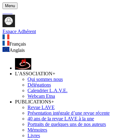
Menu
Espace Adhérent
Français
Anglais
L'ASSOCIATION
+
Qui sommes nous
Délégations
Calendrier L.A.V.E.
Webcam Etna
PUBLICATIONS
+
Revue LAVE
Présentation intégrale d’une revue récente
40 ans de la revue LAVE à la une
Portraits de quelques uns de nos auteurs
Mémoires
Livres