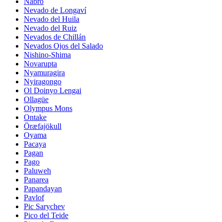
Nabro
Nevado de Longaví
Nevado del Huila
Nevado del Ruiz
Nevados de Chillán
Nevados Ojos del Salado
Nishino-Shima
Novarupta
Nyamuragira
Nyiragongo
Ol Doinyo Lengai
Ollagüe
Olympus Mons
Ontake
Öræfajökull
Oyama
Pacaya
Pagan
Pago
Paluweh
Panarea
Papandayan
Pavlof
Pic Sarychev
Pico del Teide