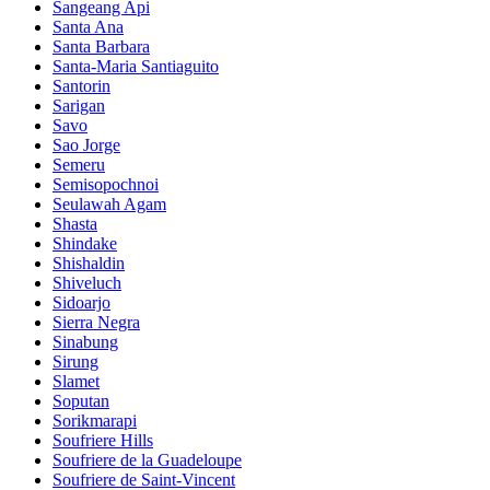
Sangeang Api
Santa Ana
Santa Barbara
Santa-Maria Santiaguito
Santorin
Sarigan
Savo
Sao Jorge
Semeru
Semisopochnoi
Seulawah Agam
Shasta
Shindake
Shishaldin
Shiveluch
Sidoarjo
Sierra Negra
Sinabung
Sirung
Slamet
Soputan
Sorikmarapi
Soufriere Hills
Soufriere de la Guadeloupe
Soufriere de Saint-Vincent