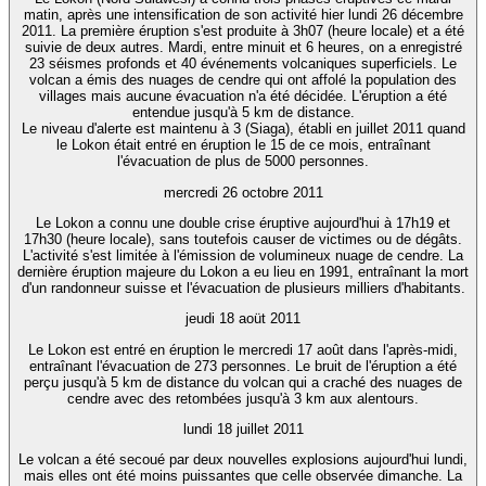
matin, après une intensification de son activité hier lundi 26 décembre
2011. La première éruption s'est produite à 3h07 (heure locale) et a été
suivie de deux autres. Mardi, entre minuit et 6 heures, on a enregistré
23 séismes profonds et 40 événements volcaniques superficiels. Le
volcan a émis des nuages de cendre qui ont affolé la population des
villages mais aucune évacuation n'a été décidée. L'éruption a été
entendue jusqu'à 5 km de distance.
Le niveau d'alerte est maintenu à 3 (Siaga), établi en juillet 2011 quand
le Lokon était entré en éruption le 15 de ce mois, entraînant
l'évacuation de plus de 5000 personnes.
mercredi 26 octobre 2011
Le Lokon a connu une double crise éruptive aujourd'hui à 17h19 et
17h30 (heure locale), sans toutefois causer de victimes ou de dégâts.
L'activité s'est limitée à l'émission de volumineux nuage de cendre. La
dernière éruption majeure du Lokon a eu lieu en 1991, entraînant la mort
d'un randonneur suisse et l'évacuation de plusieurs milliers d'habitants.
jeudi 18 aoüt 2011
Le Lokon est entré en éruption le mercredi 17 août dans l'après-midi,
entraînant l'évacuation de 273 personnes. Le bruit de l'éruption a été
perçu jusqu'à 5 km de distance du volcan qui a craché des nuages de
cendre avec des retombées jusqu'à 3 km aux alentours.
lundi 18 juillet 2011
Le volcan a été secoué par deux nouvelles explosions aujourd'hui lundi,
mais elles ont été moins puissantes que celle observée dimanche. La