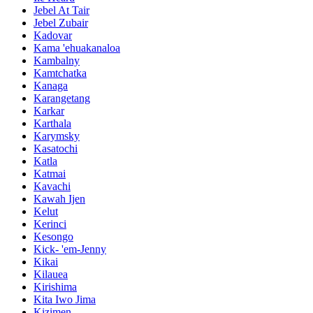
Jebel At Tair
Jebel Zubair
Kadovar
Kama 'ehuakanaloa
Kambalny
Kamtchatka
Kanaga
Karangetang
Karkar
Karthala
Karymsky
Kasatochi
Katla
Katmai
Kavachi
Kawah Ijen
Kelut
Kerinci
Kesongo
Kick- 'em-Jenny
Kikai
Kilauea
Kirishima
Kita Iwo Jima
Kizimen