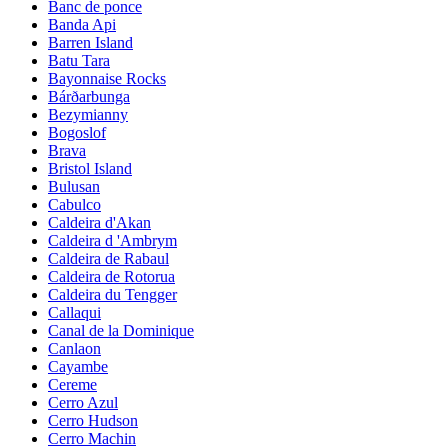
Banc de ponce
Banda Api
Barren Island
Batu Tara
Bayonnaise Rocks
Bárðarbunga
Bezymianny
Bogoslof
Brava
Bristol Island
Bulusan
Cabulco
Caldeira d'Akan
Caldeira d 'Ambrym
Caldeira de Rabaul
Caldeira de Rotorua
Caldeira du Tengger
Callaqui
Canal de la Dominique
Canlaon
Cayambe
Cereme
Cerro Azul
Cerro Hudson
Cerro Machin