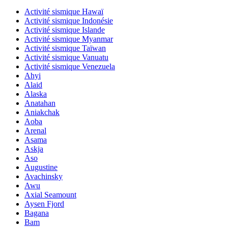
Activité sismique Hawaï
Activité sismique Indonésie
Activité sismique Islande
Activité sismique Myanmar
Activité sismique Taïwan
Activité sismique Vanuatu
Activité sismique Venezuela
Ahyi
Alaid
Alaska
Anatahan
Aniakchak
Aoba
Arenal
Asama
Askja
Aso
Augustine
Avachinsky
Awu
Axial Seamount
Aysen Fjord
Bagana
Bam