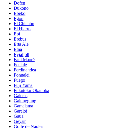
Dofen
Dukono
Ebeko
Egon
El Chichón
El Hierro
Epi
Erebus
Erta Ale
Etna
Eyjafjöll
Fani Maoré
Fentale
Ferdinandea
Fonualei
Fuego
Fuji-Yama
Fukutoku-Okanoba
Galeras
Galunggung
Gamalama
Gareloi
Gaua
Geysir
Golfe de Naples