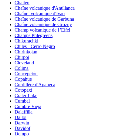
Chaiten
Chaîne volcanique d'Antillanca
Chaîne_volcanique d'Ivao
Chaîne volcanique de Garbuna
Chaîne volcanique de Grozny
Champ volcanique de l 'Eifel
Champs Phlegreens
Chikurachki
Chiles - Cerro Negro
Chirinkotan
Chirpoi
Cleveland
Colima
Concepción
Copahue
Cordillère d'Apaneca
Cotopaxi
Crater Lake
Cumbal
Cumbre Vieja
Dalaffilla
Dallol
Darwin
Davidof
Dempo