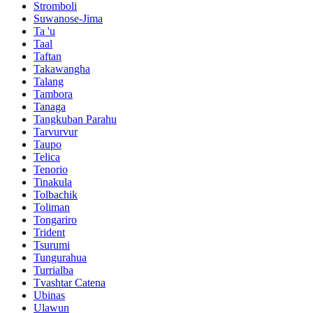
Stromboli
Suwanose-Jima
Ta 'u
Taal
Taftan
Takawangha
Talang
Tambora
Tanaga
Tangkuban Parahu
Tarvurvur
Taupo
Telica
Tenorio
Tinakula
Tolbachik
Toliman
Tongariro
Trident
Tsurumi
Tungurahua
Turrialba
Tvashtar Catena
Ubinas
Ulawun