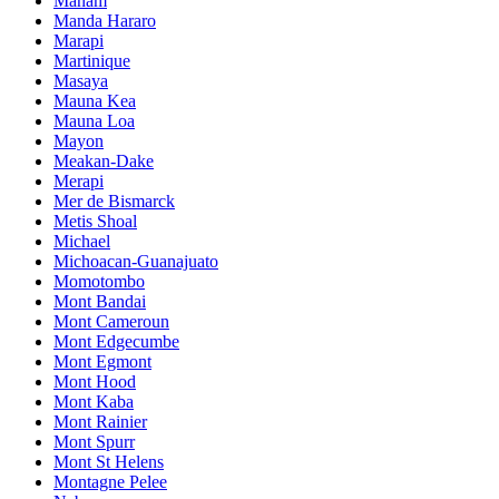
Manam
Manda Hararo
Marapi
Martinique
Masaya
Mauna Kea
Mauna Loa
Mayon
Meakan-Dake
Merapi
Mer de Bismarck
Metis Shoal
Michael
Michoacan-Guanajuato
Momotombo
Mont Bandai
Mont Cameroun
Mont Edgecumbe
Mont Egmont
Mont Hood
Mont Kaba
Mont Rainier
Mont Spurr
Mont St Helens
Montagne Pelee