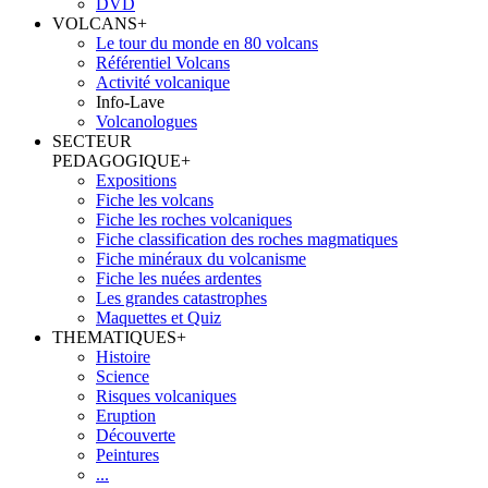
DVD
VOLCANS
+
Le tour du monde en 80 volcans
Référentiel Volcans
Activité volcanique
Info-Lave
Volcanologues
SECTEUR
PEDAGOGIQUE
+
Expositions
Fiche les volcans
Fiche les roches volcaniques
Fiche classification des roches magmatiques
Fiche minéraux du volcanisme
Fiche les nuées ardentes
Les grandes catastrophes
Maquettes et Quiz
THEMATIQUES
+
Histoire
Science
Risques volcaniques
Eruption
Découverte
Peintures
...