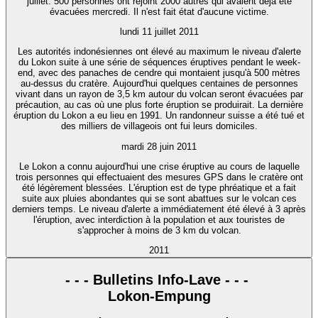
juillet. 500 personnes ont rejoint 2000 autres qui avaient déjà été
évacuées mercredi. Il n'est fait état d'aucune victime.
lundi 11 juillet 2011
Les autorités indonésiennes ont élevé au maximum le niveau d'alerte
du Lokon suite à une série de séquences éruptives pendant le week-
end, avec des panaches de cendre qui montaient jusqu'à 500 mètres
au-dessus du cratère. Aujourd'hui quelques centaines de personnes
vivant dans un rayon de 3,5 km autour du volcan seront évacuées par
précaution, au cas où une plus forte éruption se produirait. La dernière
éruption du Lokon a eu lieu en 1991. Un randonneur suisse a été tué et
des milliers de villageois ont fui leurs domiciles.
mardi 28 juin 2011
Le Lokon a connu aujourd'hui une crise éruptive au cours de laquelle
trois personnes qui effectuaient des mesures GPS dans le cratère ont
été légèrement blessées. L'éruption est de type phréatique et a fait
suite aux pluies abondantes qui se sont abattues sur le volcan ces
derniers temps. Le niveau d'alerte a immédiatement été élevé à 3 après
l'éruption, avec interdiction à la population et aux touristes de
s'approcher à moins de 3 km du volcan.
2011
- - - Bulletins Info-Lave - - -
Lokon-Empung