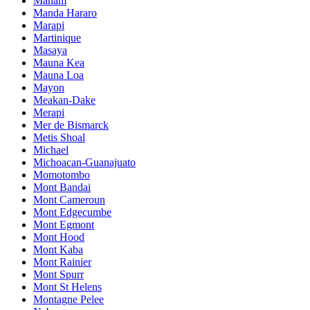
Manam
Manda Hararo
Marapi
Martinique
Masaya
Mauna Kea
Mauna Loa
Mayon
Meakan-Dake
Merapi
Mer de Bismarck
Metis Shoal
Michael
Michoacan-Guanajuato
Momotombo
Mont Bandai
Mont Cameroun
Mont Edgecumbe
Mont Egmont
Mont Hood
Mont Kaba
Mont Rainier
Mont Spurr
Mont St Helens
Montagne Pelee