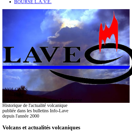
BOURSE L.A.V.E.
VOLCANS
/ Info-Lave
L
'
A
ssociation
V
olcanologique
E
uropéenne
Historique de l'actualité volcanique
publiée dans les bulletins Info-Lave
depuis l'année 2000
Volcans et actualités volcaniques