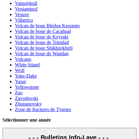
Vatnajökull
Veniaminof
Vesuve
Villarrica
Volcan de boue Bledug Kesongo
Volcan de boue de Cacahual
Volcan de boue de Keyraki
Volcan de boue de Trinidad
Volcan de boue Shikhzekhirli
Volcan de boue de Wandan
Vulcano
White Island
Wolf
Yake-Dake
Yasur
Yellowstone
Zao
Zavodovski
Zhupanovsky
Zone de fractures de Tjornes
Sélectionner une année
- - - Bulletins Info-Lave - - -