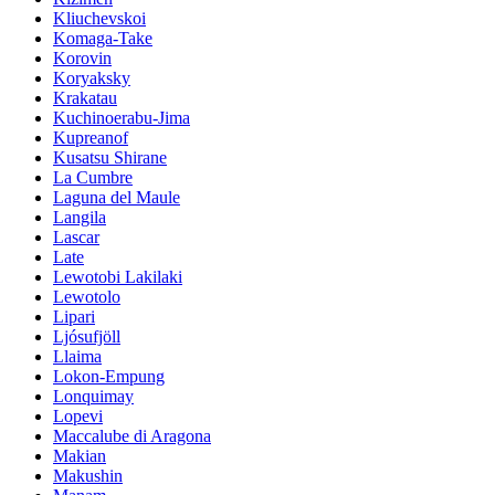
Kliuchevskoi
Komaga-Take
Korovin
Koryaksky
Krakatau
Kuchinoerabu-Jima
Kupreanof
Kusatsu Shirane
La Cumbre
Laguna del Maule
Langila
Lascar
Late
Lewotobi Lakilaki
Lewotolo
Lipari
Ljósufjöll
Llaima
Lokon-Empung
Lonquimay
Lopevi
Maccalube di Aragona
Makian
Makushin