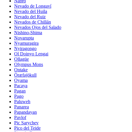
Nabro
Nevado de Longaví
Nevado del Huila
Nevado del Ruiz
Nevados de Chillán
Nevados Ojos del Salado
Nishino-Shima
Novarupta
Nyamuragira
Nyiragongo
Ol Doinyo Lengai
Ollagüe
Olympus Mons
Ontake
Öræfajökull
Oyama
Pacaya
Pagan
Pago
Paluweh
Panarea
Papandayan
Pavlof
Pic Sarychev
Pico del Teide