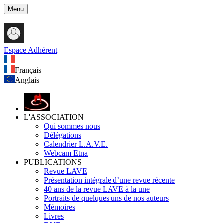
Menu
Espace Adhérent
Français
Anglais
L'ASSOCIATION
+
Qui sommes nous
Délégations
Calendrier L.A.V.E.
Webcam Etna
PUBLICATIONS
+
Revue LAVE
Présentation intégrale d’une revue récente
40 ans de la revue LAVE à la une
Portraits de quelques uns de nos auteurs
Mémoires
Livres