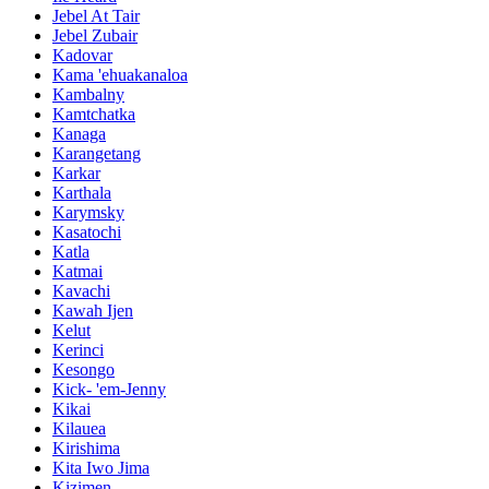
Jebel At Tair
Jebel Zubair
Kadovar
Kama 'ehuakanaloa
Kambalny
Kamtchatka
Kanaga
Karangetang
Karkar
Karthala
Karymsky
Kasatochi
Katla
Katmai
Kavachi
Kawah Ijen
Kelut
Kerinci
Kesongo
Kick- 'em-Jenny
Kikai
Kilauea
Kirishima
Kita Iwo Jima
Kizimen