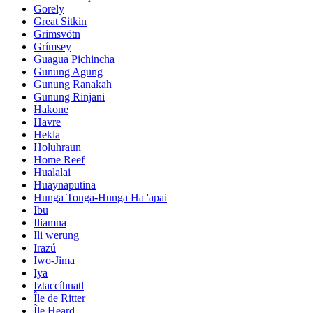
Gorely
Great Sitkin
Grimsvötn
Grímsey
Guagua Pichincha
Gunung Agung
Gunung Ranakah
Gunung Rinjani
Hakone
Havre
Hekla
Holuhraun
Home Reef
Hualalai
Huaynaputina
Hunga Tonga-Hunga Ha 'apai
Ibu
Iliamna
Ili werung
Irazú
Iwo-Jima
Iya
Iztaccíhuatl
Île de Ritter
Île Heard