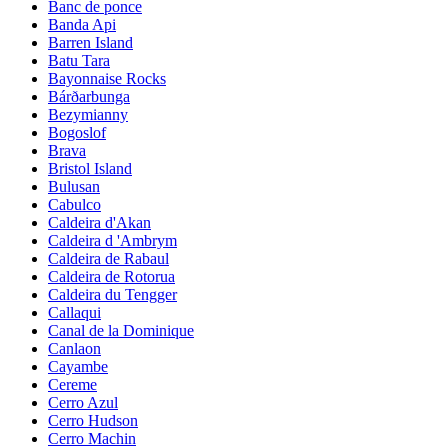
Banc de ponce
Banda Api
Barren Island
Batu Tara
Bayonnaise Rocks
Bárðarbunga
Bezymianny
Bogoslof
Brava
Bristol Island
Bulusan
Cabulco
Caldeira d'Akan
Caldeira d 'Ambrym
Caldeira de Rabaul
Caldeira de Rotorua
Caldeira du Tengger
Callaqui
Canal de la Dominique
Canlaon
Cayambe
Cereme
Cerro Azul
Cerro Hudson
Cerro Machin