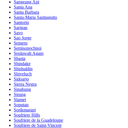
Sangeang Api
Santa Ana
Santa Barbara
Santa-Maria Santiaguito
Santorin
Sarigan
Savo
Sao Jorge
Semeru
Semisopochnoi
Seulawah Agam
Shasta
Shindake
Shishaldin
Shiveluch
Sidoarjo
Sierra Negra
Sinabung
Sirung
Slamet
Soputan
Sorikmarapi
Soufriere Hills
Soufriere de la Guadeloupe
Soufriere de Saint-Vincent