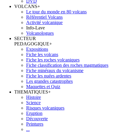
DVD
VOLCANS
+
Le tour du monde en 80 volcans
Référentiel Volcans
Activité volcanique
Info-Lave
Volcanologues
SECTEUR
PEDAGOGIQUE
+
Expositions
Fiche les volcans
Fiche les roches volcaniques
Fiche classification des roches magmatiques
Fiche minéraux du volcanisme
Fiche les nuées ardentes
Les grandes catastrophes
Maquettes et Quiz
THEMATIQUES
+
Histoire
Science
Risques volcaniques
Eruption
Découverte
Peintures
...