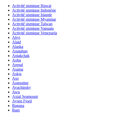
Activité sismique Hawaï
Activité sismique Indonésie
Activité sismique Islande
Activité sismique Myanmar
Activité sismique Taïwan
Activité sismique Vanuatu
Activité sismique Venezuela
Ahyi
Alaid
Alaska
Anatahan
Aniakchak
Aoba
Arenal
Asama
Askja
Aso
Augustine
Avachinsky
Awu
Axial Seamount
Aysen Fjord
Bagana
Bam