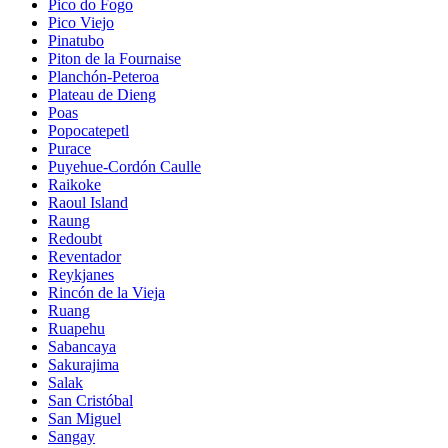
Pico do Fogo
Pico Viejo
Pinatubo
Piton de la Fournaise
Planchón-Peteroa
Plateau de Dieng
Poas
Popocatepetl
Purace
Puyehue-Cordón Caulle
Raikoke
Raoul Island
Raung
Redoubt
Reventador
Reykjanes
Rincón de la Vieja
Ruang
Ruapehu
Sabancaya
Sakurajima
Salak
San Cristóbal
San Miguel
Sangay