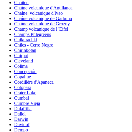
Chaiten
Chaîne volcanique d'Antillanca
Chaîne_volcanique d'Ivao
Chaîne volcanique de Garbuna
Chaîne volcanique de Grozny
Champ volcanique de l 'Eifel
Champs Phlegreens
Chikurachki
Chiles - Cerro Negro
Chirinkotan
Chirpoi
Cleveland
Colima
Concepción
Copahue
Cordillère d'Apaneca
Cotopaxi
Crater Lake
Cumbal
Cumbre Vieja
Dalaffilla
Dallol
Darwin
Davidof
Dempo