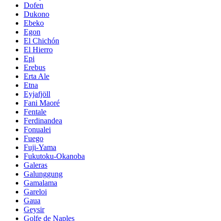
Dofen
Dukono
Ebeko
Egon
El Chichón
El Hierro
Epi
Erebus
Erta Ale
Etna
Eyjafjöll
Fani Maoré
Fentale
Ferdinandea
Fonualei
Fuego
Fuji-Yama
Fukutoku-Okanoba
Galeras
Galunggung
Gamalama
Gareloi
Gaua
Geysir
Golfe de Naples