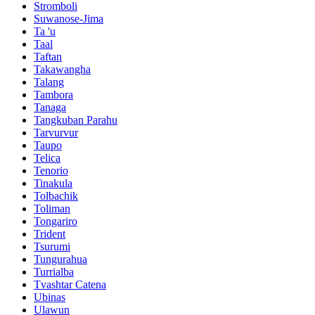
Stromboli
Suwanose-Jima
Ta 'u
Taal
Taftan
Takawangha
Talang
Tambora
Tanaga
Tangkuban Parahu
Tarvurvur
Taupo
Telica
Tenorio
Tinakula
Tolbachik
Toliman
Tongariro
Trident
Tsurumi
Tungurahua
Turrialba
Tvashtar Catena
Ubinas
Ulawun