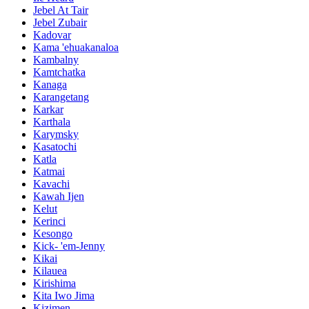
Jebel At Tair
Jebel Zubair
Kadovar
Kama 'ehuakanaloa
Kambalny
Kamtchatka
Kanaga
Karangetang
Karkar
Karthala
Karymsky
Kasatochi
Katla
Katmai
Kavachi
Kawah Ijen
Kelut
Kerinci
Kesongo
Kick- 'em-Jenny
Kikai
Kilauea
Kirishima
Kita Iwo Jima
Kizimen