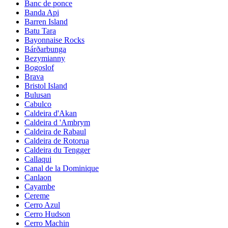
Banc de ponce
Banda Api
Barren Island
Batu Tara
Bayonnaise Rocks
Bárðarbunga
Bezymianny
Bogoslof
Brava
Bristol Island
Bulusan
Cabulco
Caldeira d'Akan
Caldeira d 'Ambrym
Caldeira de Rabaul
Caldeira de Rotorua
Caldeira du Tengger
Callaqui
Canal de la Dominique
Canlaon
Cayambe
Cereme
Cerro Azul
Cerro Hudson
Cerro Machin