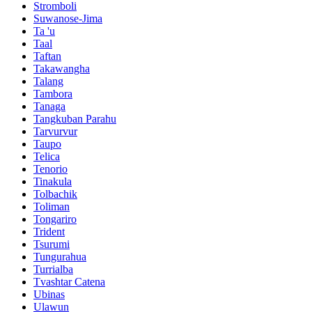
Stromboli
Suwanose-Jima
Ta 'u
Taal
Taftan
Takawangha
Talang
Tambora
Tanaga
Tangkuban Parahu
Tarvurvur
Taupo
Telica
Tenorio
Tinakula
Tolbachik
Toliman
Tongariro
Trident
Tsurumi
Tungurahua
Turrialba
Tvashtar Catena
Ubinas
Ulawun