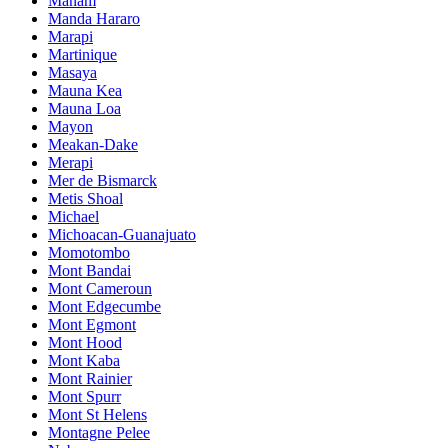
Manam
Manda Hararo
Marapi
Martinique
Masaya
Mauna Kea
Mauna Loa
Mayon
Meakan-Dake
Merapi
Mer de Bismarck
Metis Shoal
Michael
Michoacan-Guanajuato
Momotombo
Mont Bandai
Mont Cameroun
Mont Edgecumbe
Mont Egmont
Mont Hood
Mont Kaba
Mont Rainier
Mont Spurr
Mont St Helens
Montagne Pelee