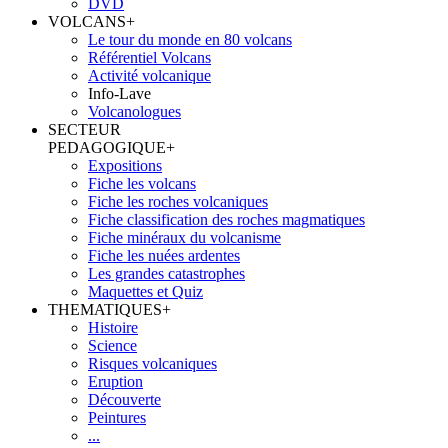
DVD
VOLCANS
+
Le tour du monde en 80 volcans
Référentiel Volcans
Activité volcanique
Info-Lave
Volcanologues
SECTEUR
PEDAGOGIQUE
+
Expositions
Fiche les volcans
Fiche les roches volcaniques
Fiche classification des roches magmatiques
Fiche minéraux du volcanisme
Fiche les nuées ardentes
Les grandes catastrophes
Maquettes et Quiz
THEMATIQUES
+
Histoire
Science
Risques volcaniques
Eruption
Découverte
Peintures
...