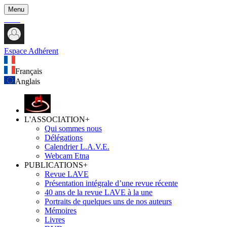
Menu
Espace Adhérent
Français
Anglais
L'ASSOCIATION
+
Qui sommes nous
Délégations
Calendrier L.A.V.E.
Webcam Etna
PUBLICATIONS
+
Revue LAVE
Présentation intégrale d’une revue récente
40 ans de la revue LAVE à la une
Portraits de quelques uns de nos auteurs
Mémoires
Livres