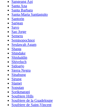
Sangeang Api
Santa Ana
Santa Barbara
Santa-Maria Santiaguito
Santorin
Sarigan
Savo
Sao Jorge
Semeru
Semisopochnoi
Seulawah Agam
Shasta
Shindake
Shishaldin
Shiveluch
Sidoarjo
Sierra Negra
Sinabung
Sirung
Slamet
Soputan
Sorikmarapi
Soufriere Hills
Soufriere de la Guadeloupe
Soufriere de Saint-Vincent