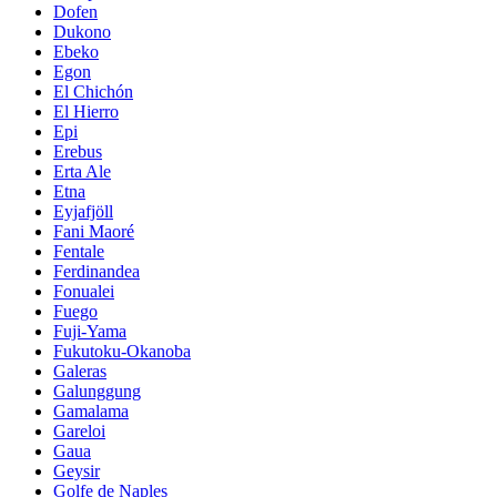
Dofen
Dukono
Ebeko
Egon
El Chichón
El Hierro
Epi
Erebus
Erta Ale
Etna
Eyjafjöll
Fani Maoré
Fentale
Ferdinandea
Fonualei
Fuego
Fuji-Yama
Fukutoku-Okanoba
Galeras
Galunggung
Gamalama
Gareloi
Gaua
Geysir
Golfe de Naples