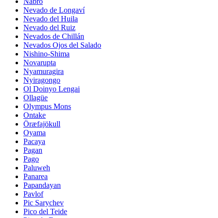
Nabro
Nevado de Longaví
Nevado del Huila
Nevado del Ruiz
Nevados de Chillán
Nevados Ojos del Salado
Nishino-Shima
Novarupta
Nyamuragira
Nyiragongo
Ol Doinyo Lengai
Ollagüe
Olympus Mons
Ontake
Öræfajökull
Oyama
Pacaya
Pagan
Pago
Paluweh
Panarea
Papandayan
Pavlof
Pic Sarychev
Pico del Teide