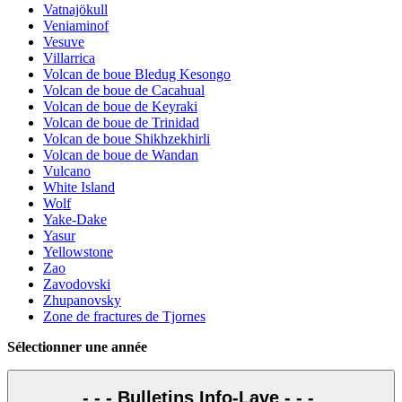
Vatnajökull
Veniaminof
Vesuve
Villarrica
Volcan de boue Bledug Kesongo
Volcan de boue de Cacahual
Volcan de boue de Keyraki
Volcan de boue de Trinidad
Volcan de boue Shikhzekhirli
Volcan de boue de Wandan
Vulcano
White Island
Wolf
Yake-Dake
Yasur
Yellowstone
Zao
Zavodovski
Zhupanovsky
Zone de fractures de Tjornes
Sélectionner une année
- - - Bulletins Info-Lave - - -