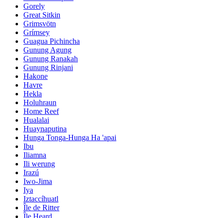
Gorely
Great Sitkin
Grimsvötn
Grímsey
Guagua Pichincha
Gunung Agung
Gunung Ranakah
Gunung Rinjani
Hakone
Havre
Hekla
Holuhraun
Home Reef
Hualalai
Huaynaputina
Hunga Tonga-Hunga Ha 'apai
Ibu
Iliamna
Ili werung
Irazú
Iwo-Jima
Iya
Iztaccíhuatl
Île de Ritter
Île Heard