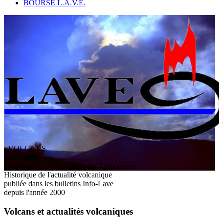
BOURSE L.A.V.E.
VOLCANS
/ Info-Lave
L
'
A
ssociation
V
olcanologique
E
uropéenne
Historique de l'actualité volcanique
publiée dans les bulletins Info-Lave
depuis l'année 2000
Volcans et actualités volcaniques