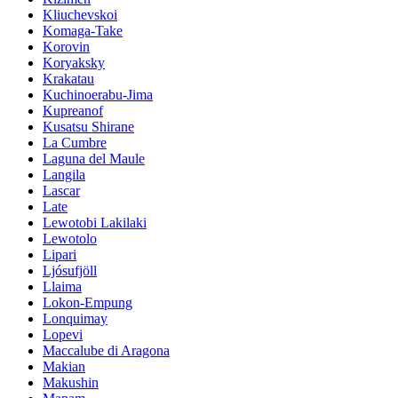
Kliuchevskoi
Komaga-Take
Korovin
Koryaksky
Krakatau
Kuchinoerabu-Jima
Kupreanof
Kusatsu Shirane
La Cumbre
Laguna del Maule
Langila
Lascar
Late
Lewotobi Lakilaki
Lewotolo
Lipari
Ljósufjöll
Llaima
Lokon-Empung
Lonquimay
Lopevi
Maccalube di Aragona
Makian
Makushin