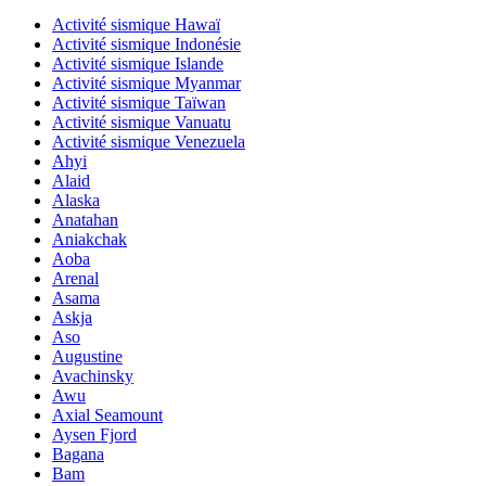
Activité sismique Hawaï
Activité sismique Indonésie
Activité sismique Islande
Activité sismique Myanmar
Activité sismique Taïwan
Activité sismique Vanuatu
Activité sismique Venezuela
Ahyi
Alaid
Alaska
Anatahan
Aniakchak
Aoba
Arenal
Asama
Askja
Aso
Augustine
Avachinsky
Awu
Axial Seamount
Aysen Fjord
Bagana
Bam