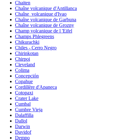
Chaiten
Chaîne volcanique d'Antillanca
Chaîne_volcanique d'Ivao
Chaîne volcanique de Garbuna
Chaîne volcanique de Grozny
Champ volcanique de l 'Eifel
Champs Phlegreens
Chikurachki
Chiles - Cerro Negro
Chirinkotan
Chirpoi
Cleveland
Colima
Concepción
Copahue
Cordillère d'Apaneca
Cotopaxi
Crater Lake
Cumbal
Cumbre Vieja
Dalaffilla
Dallol
Darwin
Davidof
Dempo