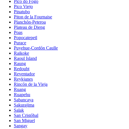
Pico do Fogo
Pico Viejo
Pinatubo
Piton de la Fournaise
Planchón-Peteroa
Plateau de Dieng
Poas
Popocatepetl
Purace
Puyehue-Cordón Caulle
Raikoke
Raoul Island
Raung
Redoubt
Reventador
Reykjanes
Rincón de la Vieja
Ruang
Ruapehu
Sabancaya
Sakurajima
Salak
San Cristóbal
San Miguel
Sangay