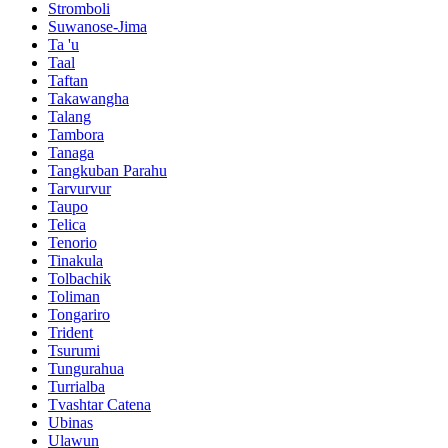
Stromboli
Suwanose-Jima
Ta 'u
Taal
Taftan
Takawangha
Talang
Tambora
Tanaga
Tangkuban Parahu
Tarvurvur
Taupo
Telica
Tenorio
Tinakula
Tolbachik
Toliman
Tongariro
Trident
Tsurumi
Tungurahua
Turrialba
Tvashtar Catena
Ubinas
Ulawun