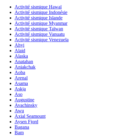
Activité sismique Hawaï
Activité sismique Indonésie
Activité sismique Islande
Activité sismique Myanmar
Activité sismique Taïwan
Activité sismique Vanuatu
Activité sismique Venezuela
Ahyi
Alaid
Alaska
Anatahan
Aniakchak
Aoba
Arenal
Asama
Askja
Aso
Augustine
Avachinsky
Awu
Axial Seamount
Aysen Fjord
Bagana
Bam