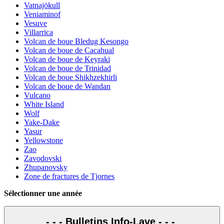
Vatnajökull
Veniaminof
Vesuve
Villarrica
Volcan de boue Bledug Kesongo
Volcan de boue de Cacahual
Volcan de boue de Keyraki
Volcan de boue de Trinidad
Volcan de boue Shikhzekhirli
Volcan de boue de Wandan
Vulcano
White Island
Wolf
Yake-Dake
Yasur
Yellowstone
Zao
Zavodovski
Zhupanovsky
Zone de fractures de Tjornes
Sélectionner une année
- - - Bulletins Info-Lave - - -