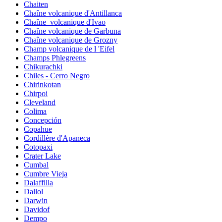
Chaiten
Chaîne volcanique d'Antillanca
Chaîne_volcanique d'Ivao
Chaîne volcanique de Garbuna
Chaîne volcanique de Grozny
Champ volcanique de l 'Eifel
Champs Phlegreens
Chikurachki
Chiles - Cerro Negro
Chirinkotan
Chirpoi
Cleveland
Colima
Concepción
Copahue
Cordillère d'Apaneca
Cotopaxi
Crater Lake
Cumbal
Cumbre Vieja
Dalaffilla
Dallol
Darwin
Davidof
Dempo