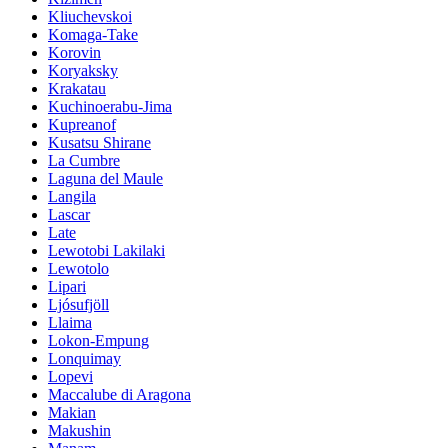
Kliuchevskoi
Komaga-Take
Korovin
Koryaksky
Krakatau
Kuchinoerabu-Jima
Kupreanof
Kusatsu Shirane
La Cumbre
Laguna del Maule
Langila
Lascar
Late
Lewotobi Lakilaki
Lewotolo
Lipari
Ljósufjöll
Llaima
Lokon-Empung
Lonquimay
Lopevi
Maccalube di Aragona
Makian
Makushin