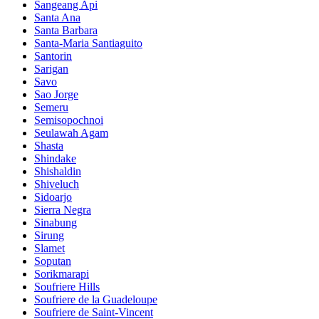
Sangeang Api
Santa Ana
Santa Barbara
Santa-Maria Santiaguito
Santorin
Sarigan
Savo
Sao Jorge
Semeru
Semisopochnoi
Seulawah Agam
Shasta
Shindake
Shishaldin
Shiveluch
Sidoarjo
Sierra Negra
Sinabung
Sirung
Slamet
Soputan
Sorikmarapi
Soufriere Hills
Soufriere de la Guadeloupe
Soufriere de Saint-Vincent