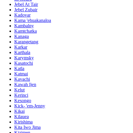
Jebel At Tair
Jebel Zubair
Kadovar
Kama 'ehuakanaloa
Kambalny
Kamtchatka
Kanaga
Karangetang
Karkar
Karthala
Karymsky
Kasatochi
Katla
Katmai
Kavachi
Kawah Ijen
Kelut
Kerinci
Kesongo
Kick- 'em-Jenny
Kikai
Kilauea
Kirishima
Kita Iwo Jima
Kizimen