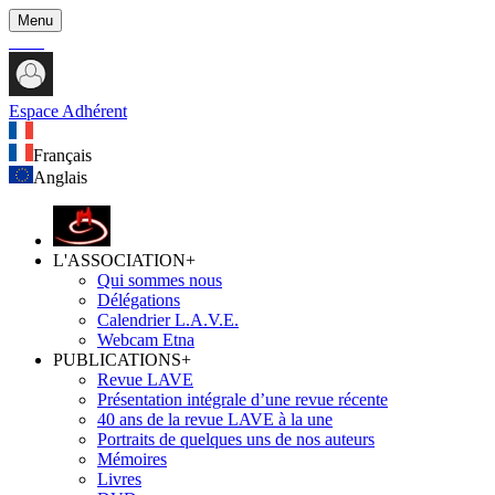
Menu
Espace Adhérent
Français
Anglais
L'ASSOCIATION
+
Qui sommes nous
Délégations
Calendrier L.A.V.E.
Webcam Etna
PUBLICATIONS
+
Revue LAVE
Présentation intégrale d’une revue récente
40 ans de la revue LAVE à la une
Portraits de quelques uns de nos auteurs
Mémoires
Livres