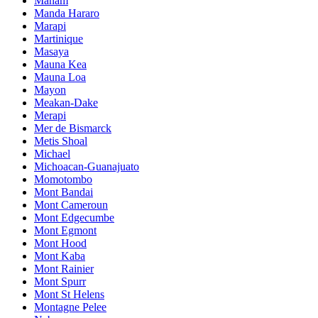
Manam
Manda Hararo
Marapi
Martinique
Masaya
Mauna Kea
Mauna Loa
Mayon
Meakan-Dake
Merapi
Mer de Bismarck
Metis Shoal
Michael
Michoacan-Guanajuato
Momotombo
Mont Bandai
Mont Cameroun
Mont Edgecumbe
Mont Egmont
Mont Hood
Mont Kaba
Mont Rainier
Mont Spurr
Mont St Helens
Montagne Pelee