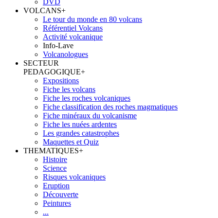
DVD
VOLCANS
+
Le tour du monde en 80 volcans
Référentiel Volcans
Activité volcanique
Info-Lave
Volcanologues
SECTEUR
PEDAGOGIQUE
+
Expositions
Fiche les volcans
Fiche les roches volcaniques
Fiche classification des roches magmatiques
Fiche minéraux du volcanisme
Fiche les nuées ardentes
Les grandes catastrophes
Maquettes et Quiz
THEMATIQUES
+
Histoire
Science
Risques volcaniques
Eruption
Découverte
Peintures
...