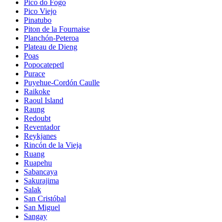
Pico do Fogo
Pico Viejo
Pinatubo
Piton de la Fournaise
Planchón-Peteroa
Plateau de Dieng
Poas
Popocatepetl
Purace
Puyehue-Cordón Caulle
Raikoke
Raoul Island
Raung
Redoubt
Reventador
Reykjanes
Rincón de la Vieja
Ruang
Ruapehu
Sabancaya
Sakurajima
Salak
San Cristóbal
San Miguel
Sangay