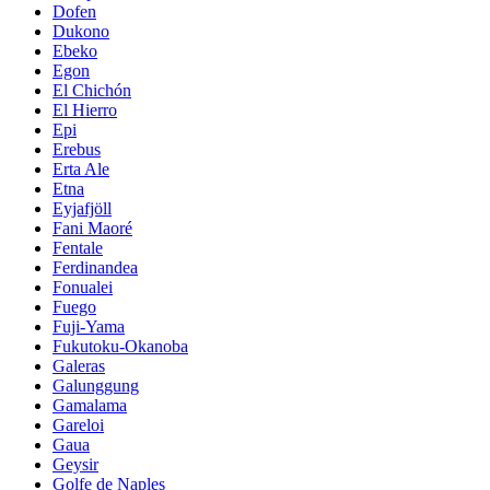
Dofen
Dukono
Ebeko
Egon
El Chichón
El Hierro
Epi
Erebus
Erta Ale
Etna
Eyjafjöll
Fani Maoré
Fentale
Ferdinandea
Fonualei
Fuego
Fuji-Yama
Fukutoku-Okanoba
Galeras
Galunggung
Gamalama
Gareloi
Gaua
Geysir
Golfe de Naples