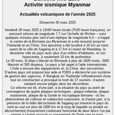
Activite sismique Myanmar
Actualités volcaniques de l'année 2025
Dimanche 30 mars 2025
Vendredi 28 mars 2025 à 12h50 heure locale (7h20 heure française), un
puissant séisme de magnitude 7,7 sur l’échelle de Richter – suivi
quelques minutes plus tard d’une réplique de magnitude 6,4 – a frappé
le centre de la Birmanie (ou Myanmar) et a été ressenti jusqu’en
Thaïlande et en Chine. Son épicentre a été localisé à 16 km au nord-
ouest de la ville de Sagaing et à 17 km à l’ouest de Mandalay, la
deuxième ville du pays avec plus d’un million d’habitants, et son
hypocentre, à seulement 10 km de profondeur.
Le 30 mars, le bilan s’élevait en Birmanie à plus de 1600 morts, 3400
blessés et 300 disparus. Le pays a fait appel à l'aide internationale.
L'Inde a envoyé des équipements et, la Chine, des secouristes.
D’autres pays ont proposé leur aide et l'OMS a déclenché son système
de gestion des urgences. À Bangkok en Thaïlande l’effondrement d'une
tour en construction a provoqué la mort de 17 ouvriers, d’autres
seraient encore piégés dans les décombres.
Ce séisme est lié, d’une part, à la situation du pays au point de
convergence de quatre plaques tectoniques - plaque indienne, plaque
eurasienne, plaque de la Sonde et microplaque birmane - où les
phénomènes de collision et subduction coexistent, et d’autre part, à la
présence de la faille décrochante de Sagaing qui traverse le pays du
nord au sud sur plus de 1000 km et le long de laquelle se produit un
décrochement (mouvement coulissant horizontal de deux blocs l’un par
rapport à l’autre) associé au mouvement de l'Inde vers le nord.