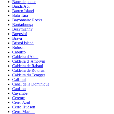
Banc de ponce
Banda Api
Barren Island
Batu Tara
Bayonnaise Rocks
Bárðarbunga
Bezymianny
Bogoslof
Brava
Bristol Island
Bulusan
Cabulco
Caldeira d'Akan
Caldeira d 'Ambrym
Caldeira de Rabaul
Caldeira de Rotorua
Caldeira du Tengger
Callaqui
Canal de la Dominique
Canlaon
Cayambe
Cereme
Cerro Azul
Cerro Hudson
Cerro Machin