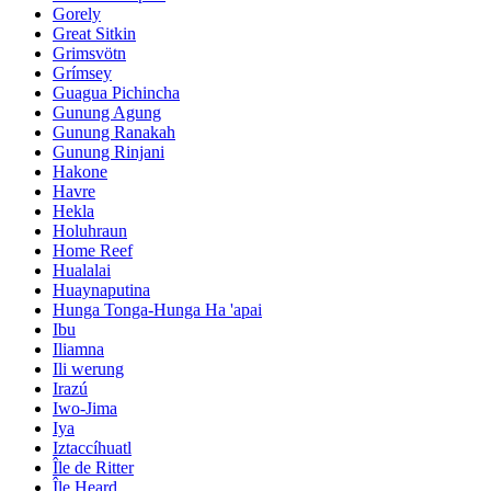
Gorely
Great Sitkin
Grimsvötn
Grímsey
Guagua Pichincha
Gunung Agung
Gunung Ranakah
Gunung Rinjani
Hakone
Havre
Hekla
Holuhraun
Home Reef
Hualalai
Huaynaputina
Hunga Tonga-Hunga Ha 'apai
Ibu
Iliamna
Ili werung
Irazú
Iwo-Jima
Iya
Iztaccíhuatl
Île de Ritter
Île Heard