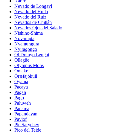
Nabro
Nevado de Longaví
Nevado del Huila
Nevado del Ruiz
Nevados de Chillán
Nevados Ojos del Salado
Nishino-Shima
Novarupta
Nyamuragira
Nyiragongo
Ol Doinyo Lengai
Ollagüe
Olympus Mons
Ontake
Öræfajökull
Oyama
Pacaya
Pagan
Pago
Paluweh
Panarea
Papandayan
Pavlof
Pic Sarychev
Pico del Teide