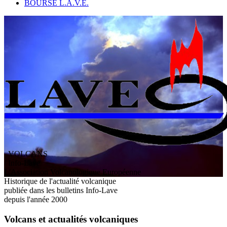
BOURSE L.A.V.E.
VOLCANS
/ Info-Lave
L
'
A
ssociation
V
olcanologique
E
uropéenne
Historique de l'actualité volcanique
publiée dans les bulletins Info-Lave
depuis l'année 2000
Volcans et actualités volcaniques