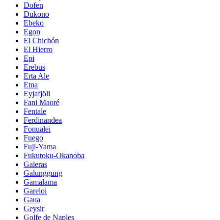
Dofen
Dukono
Ebeko
Egon
El Chichón
El Hierro
Epi
Erebus
Erta Ale
Etna
Eyjafjöll
Fani Maoré
Fentale
Ferdinandea
Fonualei
Fuego
Fuji-Yama
Fukutoku-Okanoba
Galeras
Galunggung
Gamalama
Gareloi
Gaua
Geysir
Golfe de Naples