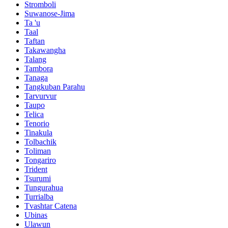
Stromboli
Suwanose-Jima
Ta 'u
Taal
Taftan
Takawangha
Talang
Tambora
Tanaga
Tangkuban Parahu
Tarvurvur
Taupo
Telica
Tenorio
Tinakula
Tolbachik
Toliman
Tongariro
Trident
Tsurumi
Tungurahua
Turrialba
Tvashtar Catena
Ubinas
Ulawun