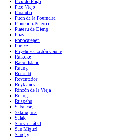
Pico do Fogo
Pico Viejo
Pinatubo
Piton de la Fournaise
Planchón-Peteroa
Plateau de Dieng
Poas
Popocatepetl
Purace
Puyehue-Cordón Caulle
Raikoke
Raoul Island
Raung
Redoubt
Reventador
Reykjanes
Rincón de la Vieja
Ruang
Ruapehu
Sabancaya
Sakurajima
Salak
San Cristóbal
San Miguel
Sangay