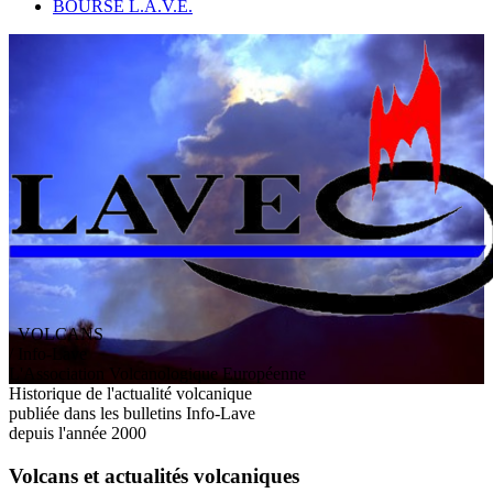
BOURSE L.A.V.E.
VOLCANS
/ Info-Lave
L
'
A
ssociation
V
olcanologique
E
uropéenne
Historique de l'actualité volcanique
publiée dans les bulletins Info-Lave
depuis l'année 2000
Volcans et actualités volcaniques