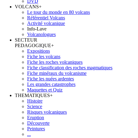
DVD
VOLCANS
+
Le tour du monde en 80 volcans
Référentiel Volcans
Activité volcanique
Info-Lave
Volcanologues
SECTEUR
PEDAGOGIQUE
+
Expositions
Fiche les volcans
Fiche les roches volcaniques
Fiche classification des roches magmatiques
Fiche minéraux du volcanisme
Fiche les nuées ardentes
Les grandes catastrophes
Maquettes et Quiz
THEMATIQUES
+
Histoire
Science
Risques volcaniques
Eruption
Découverte
Peintures
...