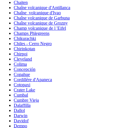
Chaiten
Chaîne volcanique d'Antillanca
Chaîne_volcanique d'Ivao
Chaîne volcanique de Garbuna
Chaîne volcanique de Grozny
Champ volcanique de l 'Eifel
Champs Phlegreens
Chikurachki
Chiles - Cerro Negro
Chirinkotan
Chirpoi
Cleveland
Colima
Concepción
Copahue
Cordillère d'Apaneca
Cotopaxi
Crater Lake
Cumbal
Cumbre Vieja
Dalaffilla
Dallol
Darwin
Davidof
Dempo