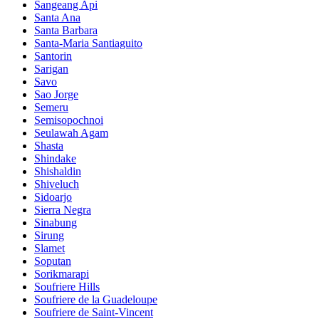
Sangeang Api
Santa Ana
Santa Barbara
Santa-Maria Santiaguito
Santorin
Sarigan
Savo
Sao Jorge
Semeru
Semisopochnoi
Seulawah Agam
Shasta
Shindake
Shishaldin
Shiveluch
Sidoarjo
Sierra Negra
Sinabung
Sirung
Slamet
Soputan
Sorikmarapi
Soufriere Hills
Soufriere de la Guadeloupe
Soufriere de Saint-Vincent