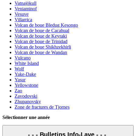
Vatnajökull
Veniaminof
Vesuve
Villarrica
Volcan de boue Bledug Kesongo
Volcan de boue de Cacahual
Volcan de boue de Keyraki
Volcan de boue de Trinidad
Volcan de boue Shikhzekhirli
Volcan de boue de Wandan
Vulcano
White Island
Wolf
Yake-Dake
Yasur
Yellowstone
Zao
Zavodovski
Zhupanovsky
Zone de fractures de Tjornes
Sélectionner une année
- - - Bulletins Info-Lave - - -