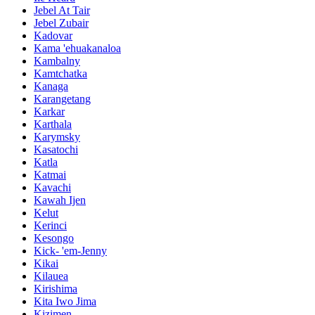
Jebel At Tair
Jebel Zubair
Kadovar
Kama 'ehuakanaloa
Kambalny
Kamtchatka
Kanaga
Karangetang
Karkar
Karthala
Karymsky
Kasatochi
Katla
Katmai
Kavachi
Kawah Ijen
Kelut
Kerinci
Kesongo
Kick- 'em-Jenny
Kikai
Kilauea
Kirishima
Kita Iwo Jima
Kizimen