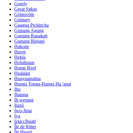
Gorely
Great Sitkin
Grimsvötn
Grímsey
Guagua Pichincha
Gunung Agung
Gunung Ranakah
Gunung Rinjani
Hakone
Havre
Hekla
Holuhraun
Home Reef
Hualalai
Huaynaputina
Hunga Tonga-Hunga Ha 'apai
Ibu
Iliamna
Ili werung
Irazú
Iwo-Jima
Iya
Iztaccíhuatl
Île de Ritter
Île Heard