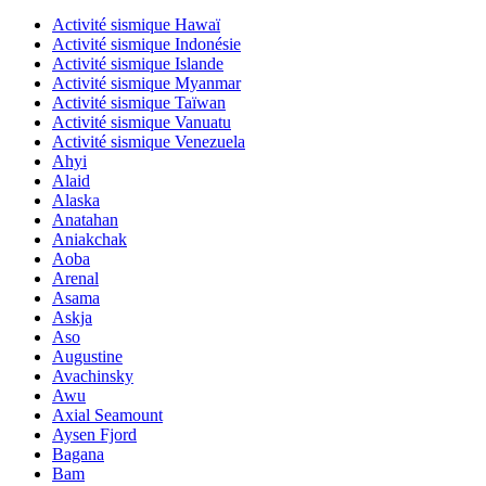
Activité sismique Hawaï
Activité sismique Indonésie
Activité sismique Islande
Activité sismique Myanmar
Activité sismique Taïwan
Activité sismique Vanuatu
Activité sismique Venezuela
Ahyi
Alaid
Alaska
Anatahan
Aniakchak
Aoba
Arenal
Asama
Askja
Aso
Augustine
Avachinsky
Awu
Axial Seamount
Aysen Fjord
Bagana
Bam