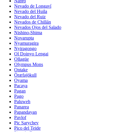
Nabro
Nevado de Longaví
Nevado del Huila
Nevado del Ruiz
Nevados de Chillán
Nevados Ojos del Salado
Nishino-Shima
Novarupta
Nyamuragira
Nyiragongo
Ol Doinyo Lengai
Ollagüe
Olympus Mons
Ontake
Öræfajökull
Oyama
Pacaya
Pagan
Pago
Paluweh
Panarea
Papandayan
Pavlof
Pic Sarychev
Pico del Teide