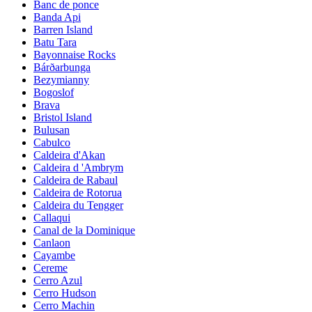
Banc de ponce
Banda Api
Barren Island
Batu Tara
Bayonnaise Rocks
Bárðarbunga
Bezymianny
Bogoslof
Brava
Bristol Island
Bulusan
Cabulco
Caldeira d'Akan
Caldeira d 'Ambrym
Caldeira de Rabaul
Caldeira de Rotorua
Caldeira du Tengger
Callaqui
Canal de la Dominique
Canlaon
Cayambe
Cereme
Cerro Azul
Cerro Hudson
Cerro Machin