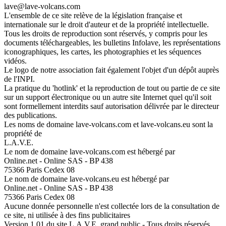
lave@lave-volcans.com
L'ensemble de ce site relève de la législation française et
internationale sur le droit d'auteur et de la propriété intellectuelle.
Tous les droits de reproduction sont réservés, y compris pour les
documents téléchargeables, les bulletins Infolave, les représentations
iconographiques, les cartes, les photographies et les séquences
vidéos.
Le logo de notre association fait également l'objet d'un dépôt auprès
de l'INPI.
La pratique du 'hotlink' et la reproduction de tout ou partie de ce site
sur un support électronique ou un autre site Internet quel qu'il soit
sont formellement interdits sauf autorisation délivrée par le directeur
des publications.
Les noms de domaine lave-volcans.com et lave-volcans.eu sont la
propriété de
L.A.V.E.
Le nom de domaine lave-volcans.com est hébergé par
Online.net - Online SAS - BP 438
75366 Paris Cedex 08
Le nom de domaine lave-volcans.eu est hébergé par
Online.net - Online SAS - BP 438
75366 Paris Cedex 08
Aucune donnée personnelle n'est collectée lors de la consultation de
ce site, ni utilisée à des fins publicitaires
Version 1.01 du site L.A.V.E. grand public - Tous droits réservés