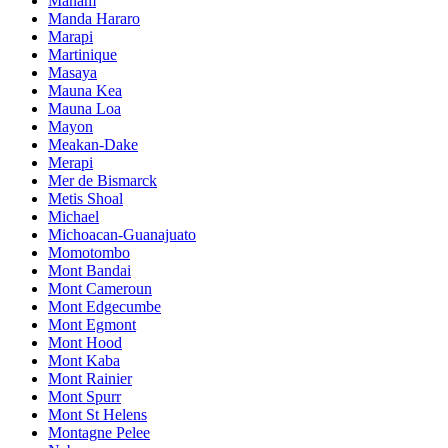
Manam
Manda Hararo
Marapi
Martinique
Masaya
Mauna Kea
Mauna Loa
Mayon
Meakan-Dake
Merapi
Mer de Bismarck
Metis Shoal
Michael
Michoacan-Guanajuato
Momotombo
Mont Bandai
Mont Cameroun
Mont Edgecumbe
Mont Egmont
Mont Hood
Mont Kaba
Mont Rainier
Mont Spurr
Mont St Helens
Montagne Pelee