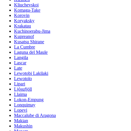
Kliuchevskoi
Komaga-Take
Korovin
Koryaksky
Krakatau
Kuchinoerabu-Jima
Kupreanof
Kusatsu Shirane
La Cumbre
Laguna del Maule
Langila
Lascar
Late
Lewotobi Lakilaki
Lewotolo
Lipari
Ljósufjöll
Llaima
Lokon-Empung
Lonquimay
Lopevi
Maccalube di Aragona
Makian
Makushin