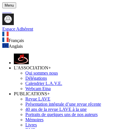
Menu
Espace Adhérent
Français
Anglais
L'ASSOCIATION
+
Qui sommes nous
Délégations
Calendrier L.A.V.E.
Webcam Etna
PUBLICATIONS
+
Revue LAVE
Présentation intégrale d’une revue récente
40 ans de la revue LAVE à la une
Portraits de quelques uns de nos auteurs
Mémoires
Livres