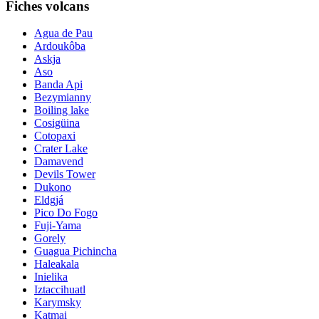
Fiches volcans
Agua de Pau
Ardoukôba
Askja
Aso
Banda Api
Bezymianny
Boiling lake
Cosigüina
Cotopaxi
Crater Lake
Damavend
Devils Tower
Dukono
Eldgjá
Pico Do Fogo
Fuji-Yama
Gorely
Guagua Pichincha
Haleakala
Inielika
Iztaccihuatl
Karymsky
Katmai