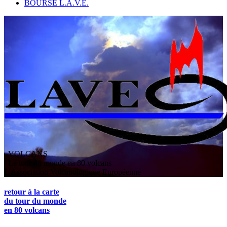
BOURSE L.A.V.E.
VOLCANS
/ Le tour du monde en 80 volcans
L
'
A
ssociation
V
olcanologique
E
uropéenne
retour à la carte
du tour du monde
en 80 volcans