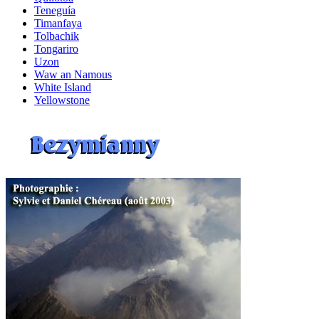
Teneguía
Timanfaya
Tolbachik
Tongariro
Uzon
Waw an Namous
White Island
Yellowstone