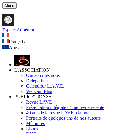
Menu
Espace Adhérent
Français
Anglais
L'ASSOCIATION
+
Qui sommes nous
Délégations
Calendrier L.A.V.E.
Webcam Etna
PUBLICATIONS
+
Revue LAVE
Présentation intégrale d’une revue récente
40 ans de la revue LAVE à la une
Portraits de quelques uns de nos auteurs
Mémoires
Livres