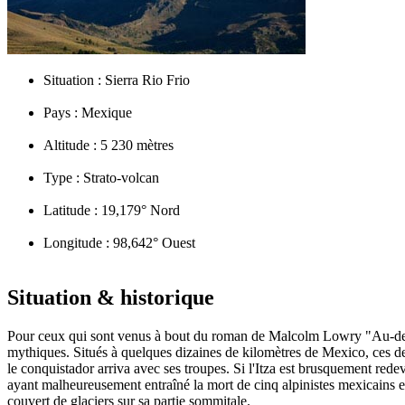
Situation :
Sierra Rio Frio
Pays :
Mexique
Altitude :
5 230 mètres
Type :
Strato-volcan
Latitude :
19,179° Nord
Longitude :
98,642° Ouest
Situation & historique
Pour ceux qui sont venus à bout du roman de Malcolm Lowry "Au-desso
mythiques. Situés à quelques dizaines de kilomètres de Mexico, ces d
le conquistador arriva avec ses troupes. Si l'Itza est brusquement red
ayant malheureusement entraîné la mort de cinq alpinistes mexicains en 
couvert de glaciers sur sa partie sommitale.