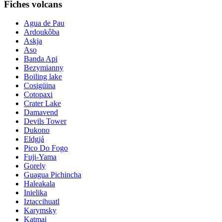
Fiches volcans
Agua de Pau
Ardoukôba
Askja
Aso
Banda Api
Bezymianny
Boiling lake
Cosigüina
Cotopaxi
Crater Lake
Damavend
Devils Tower
Dukono
Eldgjá
Pico Do Fogo
Fuji-Yama
Gorely
Guagua Pichincha
Haleakala
Inielika
Iztaccihuatl
Karymsky
Katmai