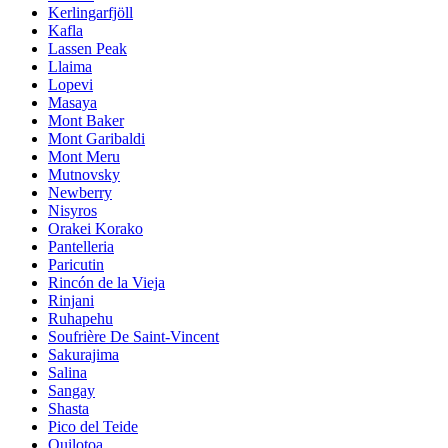
Kerlingarfjöll
Kafla
Lassen Peak
Llaima
Lopevi
Masaya
Mont Baker
Mont Garibaldi
Mont Meru
Mutnovsky
Newberry
Nisyros
Orakei Korako
Pantelleria
Paricutin
Rincón de la Vieja
Rinjani
Ruhapehu
Soufrière De Saint-Vincent
Sakurajima
Salina
Sangay
Shasta
Pico del Teide
Quilotoa