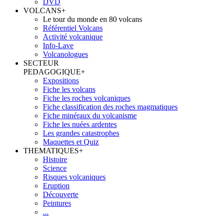
DVD
VOLCANS
+
Le tour du monde en 80 volcans
Référentiel Volcans
Activité volcanique
Info-Lave
Volcanologues
SECTEUR
PEDAGOGIQUE
+
Expositions
Fiche les volcans
Fiche les roches volcaniques
Fiche classification des roches magmatiques
Fiche minéraux du volcanisme
Fiche les nuées ardentes
Les grandes catastrophes
Maquettes et Quiz
THEMATIQUES
+
Histoire
Science
Risques volcaniques
Eruption
Découverte
Peintures
...