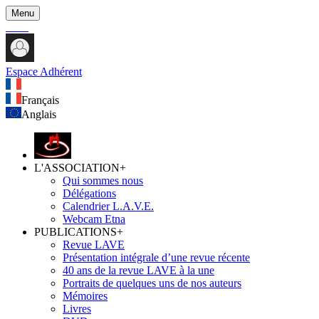
Menu
Espace Adhérent
Français
Anglais
L'ASSOCIATION
+
Qui sommes nous
Délégations
Calendrier L.A.V.E.
Webcam Etna
PUBLICATIONS
+
Revue LAVE
Présentation intégrale d’une revue récente
40 ans de la revue LAVE à la une
Portraits de quelques uns de nos auteurs
Mémoires
Livres