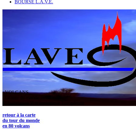
BOURSE L.A.V.E.
VOLCANS
/ Le tour du monde en 80 volcans
L
'
A
ssociation
V
olcanologique
E
uropéenne
retour à la carte
du tour du monde
en 80 volcans