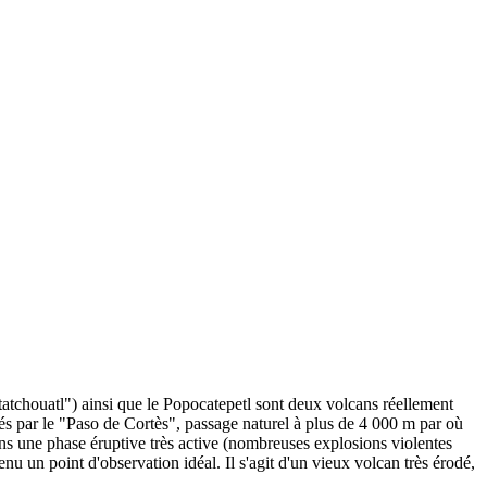
chouatl") ainsi que le Popocatepetl sont deux volcans réellement
s par le "Paso de Cortès", passage naturel à plus de 4 000 m par où
ans une phase éruptive très active (nombreuses explosions violentes
u un point d'observation idéal. Il s'agit d'un vieux volcan très érodé,