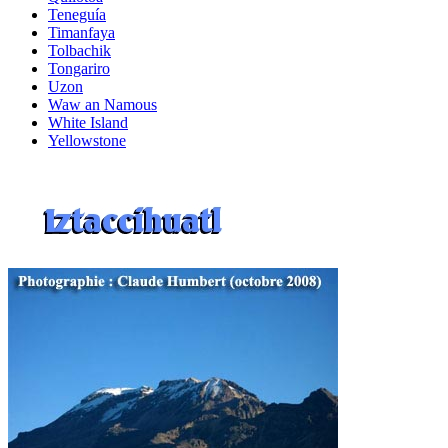
Teneguía
Timanfaya
Tolbachik
Tongariro
Uzon
Waw an Namous
White Island
Yellowstone