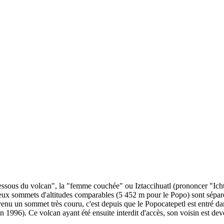
us du volcan", la "femme couchée" ou Iztaccihuatl (prononcer "Ichtat
eux sommets d'altitudes comparables (5 452 m pour le Popo) sont séparé
evenu un sommet très couru, c'est depuis que le Popocatepetl est entré d
1996). Ce volcan ayant été ensuite interdit d'accès, son voisin est deven