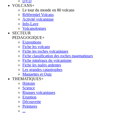
DVD
VOLCANS
+
Le tour du monde en 80 volcans
Référentiel Volcans
Activité volcanique
Info-Lave
Volcanologues
SECTEUR
PEDAGOGIQUE
+
Expositions
Fiche les volcans
Fiche les roches volcaniques
Fiche classification des roches magmatiques
Fiche minéraux du volcanisme
Fiche les nuées ardentes
Les grandes catastrophes
Maquettes et Quiz
THEMATIQUES
+
Histoire
Science
Risques volcaniques
Eruption
Découverte
Peintures
...