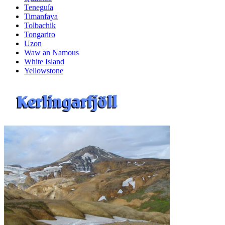
Teneguía
Timanfaya
Tolbachik
Tongariro
Uzon
Waw an Namous
White Island
Yellowstone