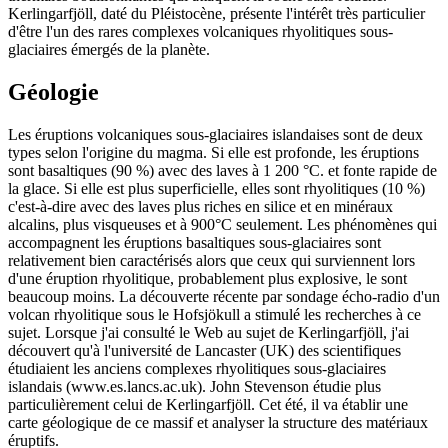
Kerlingarfjöll, daté du Pléistocène, présente l'intérêt très particulier
d'être l'un des rares complexes volcaniques rhyolitiques sous-
glaciaires émergés de la planète.
Géologie
Les éruptions volcaniques sous-glaciaires islandaises sont de deux
types selon l'origine du magma. Si elle est profonde, les éruptions
sont basaltiques (90 %) avec des laves à 1 200 °C. et fonte rapide de
la glace. Si elle est plus superficielle, elles sont rhyolitiques (10 %)
c'est-à-dire avec des laves plus riches en silice et en minéraux
alcalins, plus visqueuses et à 900°C seulement. Les phénomènes qui
accompagnent les éruptions basaltiques sous-glaciaires sont
relativement bien caractérisés alors que ceux qui surviennent lors
d'une éruption rhyolitique, probablement plus explosive, le sont
beaucoup moins. La découverte récente par sondage écho-radio d'un
volcan rhyolitique sous le Hofsjökull a stimulé les recherches à ce
sujet. Lorsque j'ai consulté le Web au sujet de Kerlingarfjöll, j'ai
découvert qu'à l'université de Lancaster (UK) des scientifiques
étudiaient les anciens complexes rhyolitiques sous-glaciaires
islandais (www.es.lancs.ac.uk). John Stevenson étudie plus
particulièrement celui de Kerlingarfjöll. Cet été, il va établir une
carte géologique de ce massif et analyser la structure des matériaux
éruptifs.