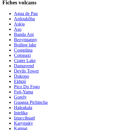
Fiches volcans
Agua de Pau
Ardoukôba
Askja
Aso
Banda Api
Bezymianny
Boiling lake
Cosigüina
Cotopaxi
Crater Lake
Damavend
Devils Tower
Dukono
Eldgjá
Pico Do Fogo
Fuji-Yama
Gorely
Guagua Pichincha
Haleakala
Inielika
Iztaccihuatl
Karymsky
Katmai