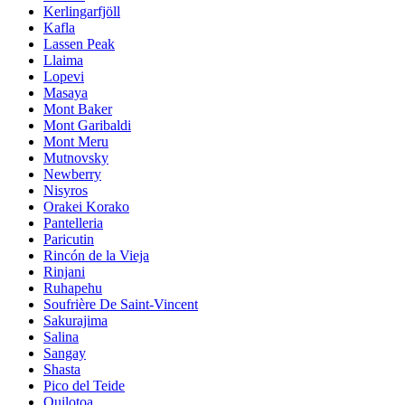
Kerlingarfjöll
Kafla
Lassen Peak
Llaima
Lopevi
Masaya
Mont Baker
Mont Garibaldi
Mont Meru
Mutnovsky
Newberry
Nisyros
Orakei Korako
Pantelleria
Paricutin
Rincón de la Vieja
Rinjani
Ruhapehu
Soufrière De Saint-Vincent
Sakurajima
Salina
Sangay
Shasta
Pico del Teide
Quilotoa