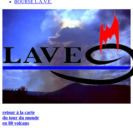
BOURSE L.A.V.E.
VOLCANS
/ Le tour du monde en 80 volcans
L
'
A
ssociation
V
olcanologique
E
uropéenne
retour à la carte
du tour du monde
en 80 volcans