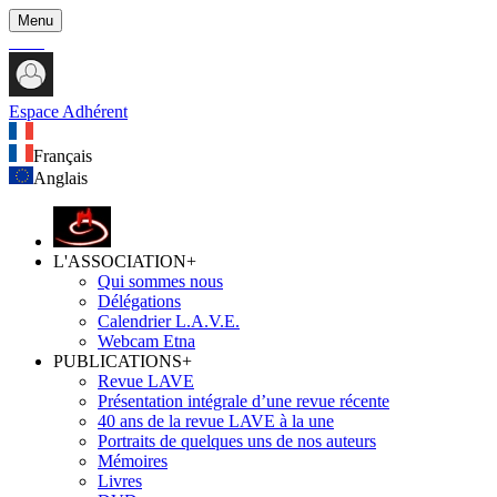
Menu
Espace Adhérent
Français
Anglais
L'ASSOCIATION
+
Qui sommes nous
Délégations
Calendrier L.A.V.E.
Webcam Etna
PUBLICATIONS
+
Revue LAVE
Présentation intégrale d’une revue récente
40 ans de la revue LAVE à la une
Portraits de quelques uns de nos auteurs
Mémoires
Livres