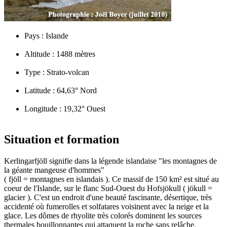
Pays :
Islande
Altitude :
1488 mètres
Type :
Strato-volcan
Latitude :
64,63° Nord
Longitude :
19,32° Ouest
Situation et formation
Kerlingarfjöll signifie dans la légende islandaise "les montagnes de
la géante mangeuse d'hommes"
( fjöll = montagnes en islandais ). Ce massif de 150 km² est situé au
coeur de l'Islande, sur le flanc Sud-Ouest du Hofsjökull ( jökull =
glacier ). C'est un endroit d'une beauté fascinante, désertique, très
accidenté où fumerolles et solfatares voisinent avec la neige et la
glace. Les dômes de rhyolite très colorés dominent les sources
thermales bouillonnantes qui attaquent la roche sans relâche.