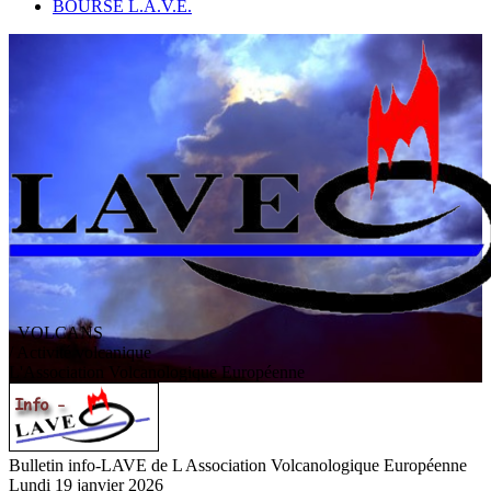
BOURSE L.A.V.E.
VOLCANS
/ Activité volcanique
L
'
A
ssociation
V
olcanologique
E
uropéenne
Bulletin info-LAVE de L Association Volcanologique Européenne
Lundi 19 janvier 2026