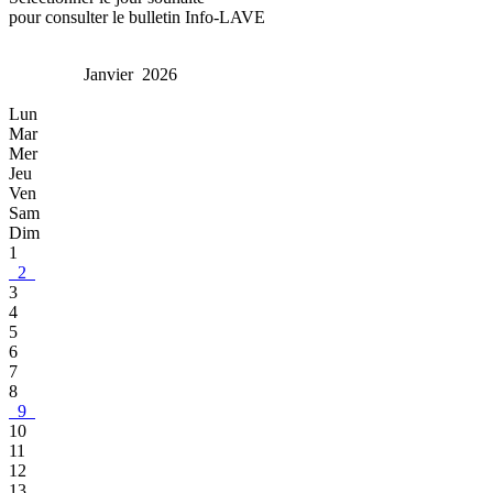
pour consulter le bulletin Info-LAVE
Janvier 2026
Lun
Mar
Mer
Jeu
Ven
Sam
Dim
1
2
3
4
5
6
7
8
9
10
11
12
13