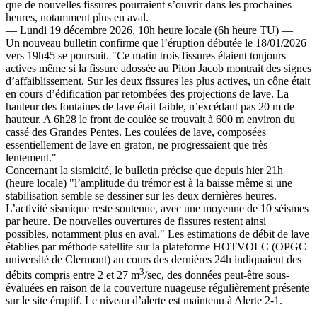
que de nouvelles fissures pourraient s’ouvrir dans les prochaines
heures, notamment plus en aval.
— Lundi 19 décembre 2026, 10h heure locale (6h heure TU) —
Un nouveau bulletin confirme que l’éruption débutée le 18/01/2026
vers 19h45 se poursuit. "Ce matin trois fissures étaient toujours
actives même si la fissure adossée au Piton Jacob montrait des signes
d’affaiblissement. Sur les deux fissures les plus actives, un cône était
en cours d’édification par retombées des projections de lave. La
hauteur des fontaines de lave était faible, n’excédant pas 20 m de
hauteur. A 6h28 le front de coulée se trouvait à 600 m environ du
cassé des Grandes Pentes. Les coulées de lave, composées
essentiellement de lave en graton, ne progressaient que très
lentement."
Concernant la sismicité, le bulletin précise que depuis hier 21h
(heure locale) "l’amplitude du trémor est à la baisse même si une
stabilisation semble se dessiner sur les deux dernières heures.
L’activité sismique reste soutenue, avec une moyenne de 10 séismes
par heure. De nouvelles ouvertures de fissures restent ainsi
possibles, notamment plus en aval." Les estimations de débit de lave
établies par méthode satellite sur la plateforme HOTVOLC (OPGC
université de Clermont) au cours des dernières 24h indiquaient des
3
débits compris entre 2 et 27 m
/sec, des données peut-être sous-
évaluées en raison de la couverture nuageuse régulièrement présente
sur le site éruptif. Le niveau d’alerte est maintenu à Alerte 2-1.