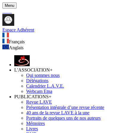
Menu
Espace Adhérent
Français
Anglais
L'ASSOCIATION
+
Qui sommes nous
Délégations
Calendrier L.A.V.E.
Webcam Etna
PUBLICATIONS
+
Revue LAVE
Présentation intégrale d’une revue récente
40 ans de la revue LAVE à la une
Portraits de quelques uns de nos auteurs
Mémoires
Livres