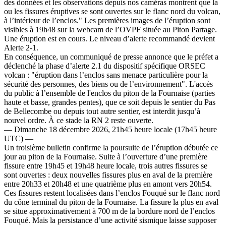
des données et les observations depuis nos caméras montrent que la
ou les fissures éruptives se sont ouvertes sur le flanc nord du volcan,
à l’intérieur de l’enclos." Les premières images de l’éruption sont
visibles à 19h48 sur la webcam de l’OVPF située au Piton Partage.
Une éruption est en cours. Le niveau d’alerte recommandé devient
Alerte 2-1.
En conséquence, un communiqué de presse annonce que le préfet a
déclenché la phase d’alerte 2.1 du dispositif spécifique ORSEC
volcan : "éruption dans l’enclos sans menace particulière pour la
sécurité des personnes, des biens ou de l’environnement". L'accès
du public à l’ensemble de l'enclos du piton de la Fournaise (parties
haute et basse, grandes pentes), que ce soit depuis le sentier du Pas
de Bellecombe ou depuis tout autre sentier, est interdit jusqu’à
nouvel ordre. À ce stade la RN 2 reste ouverte.
— Dimanche 18 décembre 2026, 21h45 heure locale (17h45 heure
UTC) —
Un troisième bulletin confirme la poursuite de l’éruption débutée ce
jour au piton de la Fournaise. Suite à l’ouverture d’une première
fissure entre 19h45 et 19h48 heure locale, trois autres fissures se
sont ouvertes : deux nouvelles fissures plus en aval de la première
entre 20h33 et 20h48 et une quatrième plus en amont vers 20h54.
Ces fissures restent localisées dans l’enclos Fouqué sur le flanc nord
du cône terminal du piton de la Fournaise. La fissure la plus en aval
se situe approximativement à 700 m de la bordure nord de l’enclos
Fouqué. Mais la persistance d’une activité sismique laisse supposer