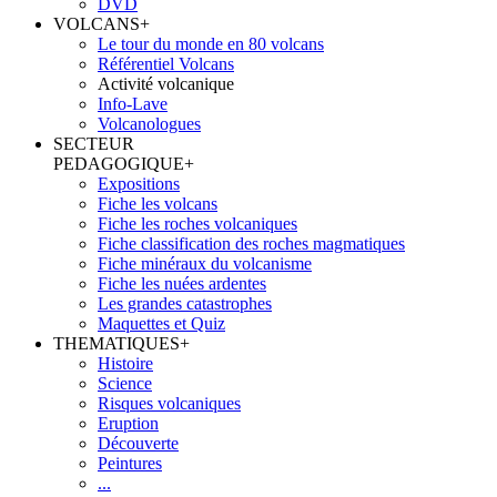
DVD
VOLCANS
+
Le tour du monde en 80 volcans
Référentiel Volcans
Activité volcanique
Info-Lave
Volcanologues
SECTEUR
PEDAGOGIQUE
+
Expositions
Fiche les volcans
Fiche les roches volcaniques
Fiche classification des roches magmatiques
Fiche minéraux du volcanisme
Fiche les nuées ardentes
Les grandes catastrophes
Maquettes et Quiz
THEMATIQUES
+
Histoire
Science
Risques volcaniques
Eruption
Découverte
Peintures
...