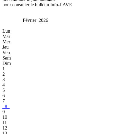
pour consulter le bulletin Info-LAVE
Février 2026
Lun
Mar
Mer
Jeu
Ven
Sam
Dim
1
2
3
4
5
6
7
8
9
10
11
12
13