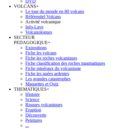
DVD
VOLCANS
+
Le tour du monde en 80 volcans
Référentiel Volcans
Activité volcanique
Info-Lave
Volcanologues
SECTEUR
PEDAGOGIQUE
+
Expositions
Fiche les volcans
Fiche les roches volcaniques
Fiche classification des roches magmatiques
Fiche minéraux du volcanisme
Fiche les nuées ardentes
Les grandes catastrophes
Maquettes et Quiz
THEMATIQUES
+
Histoire
Science
Risques volcaniques
Eruption
Découverte
Peintures
...