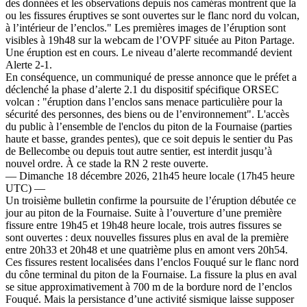
des données et les observations depuis nos caméras montrent que la
ou les fissures éruptives se sont ouvertes sur le flanc nord du volcan,
à l’intérieur de l’enclos." Les premières images de l’éruption sont
visibles à 19h48 sur la webcam de l’OVPF située au Piton Partage.
Une éruption est en cours. Le niveau d’alerte recommandé devient
Alerte 2-1.
En conséquence, un communiqué de presse annonce que le préfet a
déclenché la phase d’alerte 2.1 du dispositif spécifique ORSEC
volcan : "éruption dans l’enclos sans menace particulière pour la
sécurité des personnes, des biens ou de l’environnement". L'accès
du public à l’ensemble de l'enclos du piton de la Fournaise (parties
haute et basse, grandes pentes), que ce soit depuis le sentier du Pas
de Bellecombe ou depuis tout autre sentier, est interdit jusqu’à
nouvel ordre. À ce stade la RN 2 reste ouverte.
— Dimanche 18 décembre 2026, 21h45 heure locale (17h45 heure
UTC) —
Un troisième bulletin confirme la poursuite de l’éruption débutée ce
jour au piton de la Fournaise. Suite à l’ouverture d’une première
fissure entre 19h45 et 19h48 heure locale, trois autres fissures se
sont ouvertes : deux nouvelles fissures plus en aval de la première
entre 20h33 et 20h48 et une quatrième plus en amont vers 20h54.
Ces fissures restent localisées dans l’enclos Fouqué sur le flanc nord
du cône terminal du piton de la Fournaise. La fissure la plus en aval
se situe approximativement à 700 m de la bordure nord de l’enclos
Fouqué. Mais la persistance d’une activité sismique laisse supposer