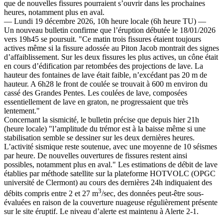
que de nouvelles fissures pourraient s’ouvrir dans les prochaines
heures, notamment plus en aval.
— Lundi 19 décembre 2026, 10h heure locale (6h heure TU) —
Un nouveau bulletin confirme que l’éruption débutée le 18/01/2026
vers 19h45 se poursuit. "Ce matin trois fissures étaient toujours
actives même si la fissure adossée au Piton Jacob montrait des signes
d’affaiblissement. Sur les deux fissures les plus actives, un cône était
en cours d’édification par retombées des projections de lave. La
hauteur des fontaines de lave était faible, n’excédant pas 20 m de
hauteur. A 6h28 le front de coulée se trouvait à 600 m environ du
cassé des Grandes Pentes. Les coulées de lave, composées
essentiellement de lave en graton, ne progressaient que très
lentement."
Concernant la sismicité, le bulletin précise que depuis hier 21h
(heure locale) "l’amplitude du trémor est à la baisse même si une
stabilisation semble se dessiner sur les deux dernières heures.
L’activité sismique reste soutenue, avec une moyenne de 10 séismes
par heure. De nouvelles ouvertures de fissures restent ainsi
possibles, notamment plus en aval." Les estimations de débit de lave
établies par méthode satellite sur la plateforme HOTVOLC (OPGC
université de Clermont) au cours des dernières 24h indiquaient des
3
débits compris entre 2 et 27 m
/sec, des données peut-être sous-
évaluées en raison de la couverture nuageuse régulièrement présente
sur le site éruptif. Le niveau d’alerte est maintenu à Alerte 2-1.