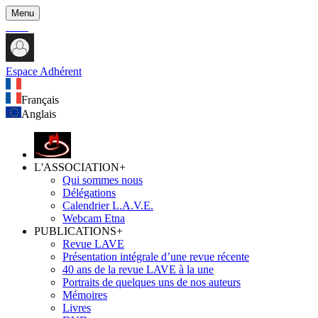
Menu
Espace Adhérent
Français
Anglais
L'ASSOCIATION
+
Qui sommes nous
Délégations
Calendrier L.A.V.E.
Webcam Etna
PUBLICATIONS
+
Revue LAVE
Présentation intégrale d’une revue récente
40 ans de la revue LAVE à la une
Portraits de quelques uns de nos auteurs
Mémoires
Livres