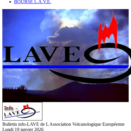
BOURSE L.A.V.E.
VOLCANS
/ Activité volcanique
L
'
A
ssociation
V
olcanologique
E
uropéenne
Bulletin info-LAVE de L Association Volcanologique Européenne
Lundi 19 janvier 2026