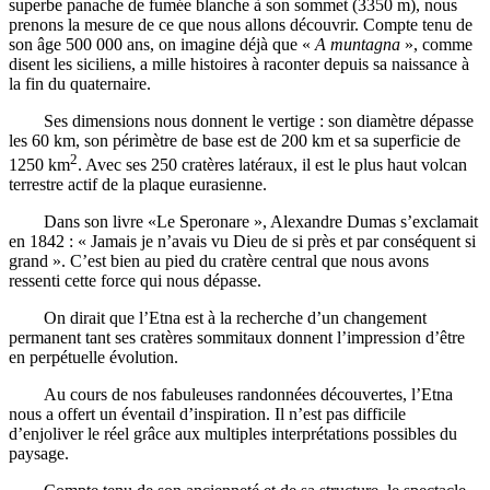
superbe panache de fumée blanche à son sommet (3350 m), nous
prenons la mesure de ce que nous allons découvrir. Compte tenu de
son âge 500 000 ans, on imagine déjà que «
A muntagna
», comme
disent les siciliens, a mille histoires à raconter depuis sa naissance à
la fin du quaternaire.
Ses dimensions nous donnent le vertige : son diamètre dépasse
les 60 km, son périmètre de base est de 200 km et sa superficie de
2
1250 km
. Avec ses 250 cratères latéraux, il est le plus haut volcan
terrestre actif de la plaque eurasienne.
Dans son livre «Le Speronare », Alexandre Dumas s’exclamait
en 1842 : « Jamais je n’avais vu Dieu de si près et par conséquent si
grand ». C’est bien au pied du cratère central que nous avons
ressenti cette force qui nous dépasse.
On dirait que l’Etna est à la recherche d’un changement
permanent tant ses cratères sommitaux donnent l’impression d’être
en perpétuelle évolution.
Au cours de nos fabuleuses randonnées découvertes, l’Etna
nous a offert un éventail d’inspiration. Il n’est pas difficile
d’enjoliver le réel grâce aux multiples interprétations possibles du
paysage.