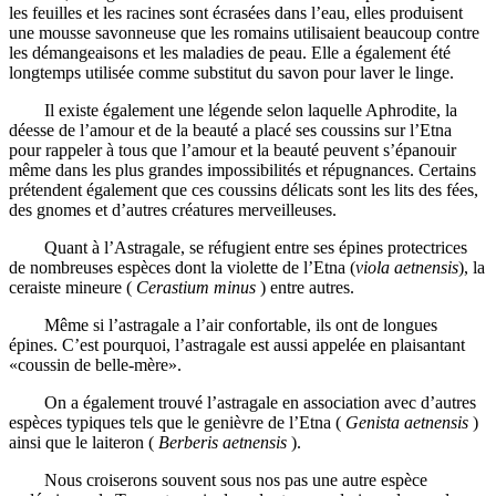
les feuilles et les racines sont écrasées dans l’eau, elles produisent
une mousse savonneuse que les romains utilisaient beaucoup contre
les démangeaisons et les maladies de peau. Elle a également été
longtemps utilisée comme substitut du savon pour laver le linge.
Il existe également une légende selon laquelle Aphrodite, la
déesse de l’amour et de la beauté a placé ses coussins sur l’Etna
pour rappeler à tous que l’amour et la beauté peuvent s’épanouir
même dans les plus grandes impossibilités et répugnances. Certains
prétendent également que ces coussins délicats sont les lits des fées,
des gnomes et d’autres créatures merveilleuses.
Quant à l’Astragale, se réfugient entre ses épines protectrices
de nombreuses espèces dont la violette de l’Etna (
viola aetnensis
), la
ceraiste mineure (
Cerastium minus
) entre autres.
Même si l’astragale a l’air confortable, ils ont de longues
épines. C’est pourquoi, l’astragale est aussi appelée en plaisantant
«coussin de belle-mère».
On a également trouvé l’astragale en association avec d’autres
espèces typiques tels que le genièvre de l’Etna (
Genista aetnensis
)
ainsi que le laiteron (
Berberis aetnensis
).
Nous croiserons souvent sous nos pas une autre espèce