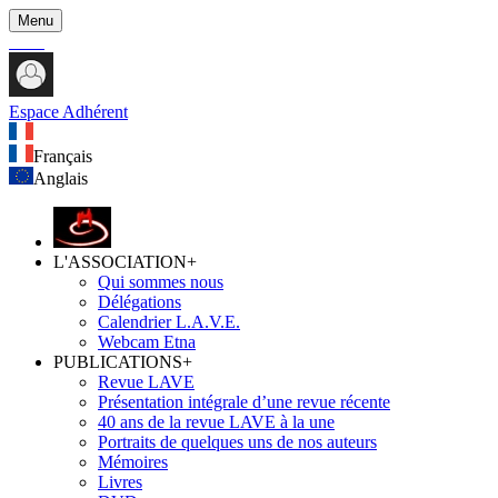
Menu
Espace Adhérent
Français
Anglais
L'ASSOCIATION
+
Qui sommes nous
Délégations
Calendrier L.A.V.E.
Webcam Etna
PUBLICATIONS
+
Revue LAVE
Présentation intégrale d’une revue récente
40 ans de la revue LAVE à la une
Portraits de quelques uns de nos auteurs
Mémoires
Livres