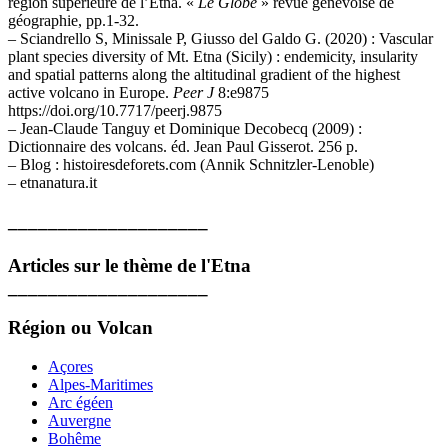
région supérieure de l’Etna. «
Le Globe
» revue genevoise de
géographie, pp.1-32.
– Sciandrello S, Minissale P, Giusso del Galdo G. (2020) : Vascular
plant species diversity of Mt. Etna (Sicily) : endemicity, insularity
and spatial patterns along the altitudinal gradient of the highest
active volcano in Europe.
Peer J
8:e9875
https://doi.org/10.7717/peerj.9875
– Jean-Claude Tanguy et Dominique Decobecq (2009) :
Dictionnaire des volcans. éd. Jean Paul Gisserot. 256 p.
– Blog : histoiresdeforets.com (Annik Schnitzler-Lenoble)
– etnanatura.it
____________________
Articles sur le thème de l'Etna
____________________
Région ou Volcan
Açores
Alpes-Maritimes
Arc égéen
Auvergne
Bohême