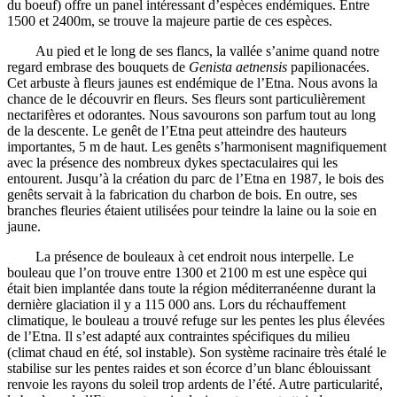
du boeuf) offre un panel intéressant d’espèces endémiques. Entre
1500 et 2400m, se trouve la majeure partie de ces espèces.
Au pied et le long de ses flancs, la vallée s’anime quand notre
regard embrase des bouquets de
Genista aetnensis
papilionacées.
Cet arbuste à fleurs jaunes est endémique de l’Etna. Nous avons la
chance de le découvrir en fleurs. Ses fleurs sont particulièrement
nectarifères et odorantes. Nous savourons son parfum tout au long
de la descente. Le genêt de l’Etna peut atteindre des hauteurs
importantes, 5 m de haut. Les genêts s’harmonisent magnifiquement
avec la présence des nombreux dykes spectaculaires qui les
entourent. Jusqu’à la création du parc de l’Etna en 1987, le bois des
genêts servait à la fabrication du charbon de bois. En outre, ses
branches fleuries étaient utilisées pour teindre la laine ou la soie en
jaune.
La présence de bouleaux à cet endroit nous interpelle. Le
bouleau que l’on trouve entre 1300 et 2100 m est une espèce qui
était bien implantée dans toute la région méditerranéenne durant la
dernière glaciation il y a 115 000 ans. Lors du réchauffement
climatique, le bouleau a trouvé refuge sur les pentes les plus élevées
de l’Etna. Il s’est adapté aux contraintes spécifiques du milieu
(climat chaud en été, sol instable). Son système racinaire très étalé le
stabilise sur les pentes raides et son écorce d’un blanc éblouissant
renvoie les rayons du soleil trop ardents de l’été. Autre particularité,