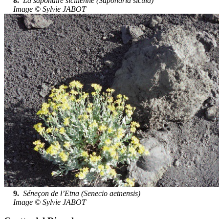
8.
La saponaire sicilienne (Saponaria sicula)
Image © Sylvie JABOT
9.
Séneçon de l’Etna (Senecio aetnensis)
Image © Sylvie JABOT