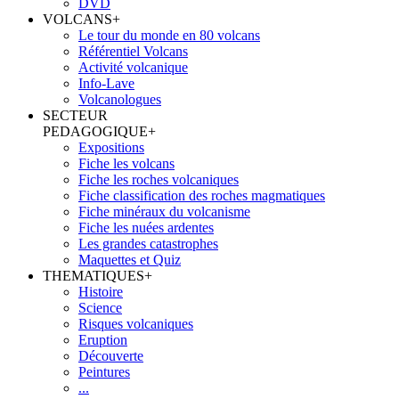
DVD
VOLCANS
+
Le tour du monde en 80 volcans
Référentiel Volcans
Activité volcanique
Info-Lave
Volcanologues
SECTEUR
PEDAGOGIQUE
+
Expositions
Fiche les volcans
Fiche les roches volcaniques
Fiche classification des roches magmatiques
Fiche minéraux du volcanisme
Fiche les nuées ardentes
Les grandes catastrophes
Maquettes et Quiz
THEMATIQUES
+
Histoire
Science
Risques volcaniques
Eruption
Découverte
Peintures
...