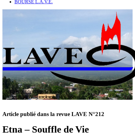
BOURSE L.A.V.E.
/ Articles publiés dans la Revue
L
'
A
ssociation
V
olcanologique
E
uropéenne
Article publié dans la revue LAVE N°212
Etna – Souffle de Vie