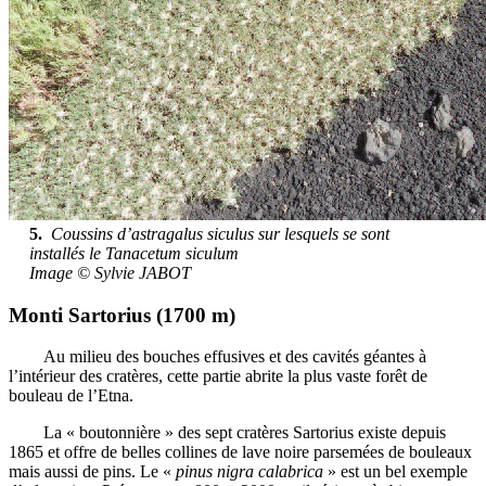
5.
Coussins d’astragalus siculus sur lesquels se sont
installés le Tanacetum siculum
Image © Sylvie JABOT
Monti Sartorius (1700 m)
Au milieu des bouches effusives et des cavités géantes à
l’intérieur des cratères, cette partie abrite la plus vaste forêt de
bouleau de l’Etna.
La « boutonnière » des sept cratères Sartorius existe depuis
1865 et offre de belles collines de lave noire parsemées de bouleaux
mais aussi de pins. Le «
pinus nigra calabrica
» est un bel exemple