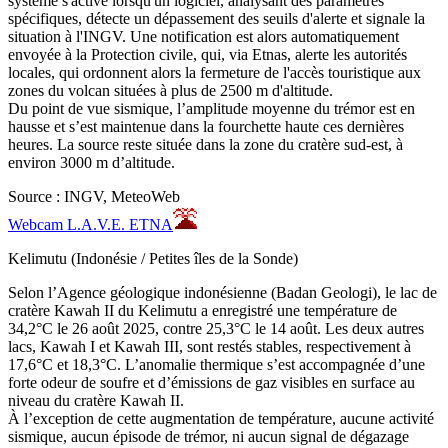
système s'active lorsqu'un logiciel, analysant des paramètres
spécifiques, détecte un dépassement des seuils d'alerte et signale la
situation à l'INGV. Une notification est alors automatiquement
envoyée à la Protection civile, qui, via Etnas, alerte les autorités
locales, qui ordonnent alors la fermeture de l'accès touristique aux
zones du volcan situées à plus de 2500 m d'altitude.
Du point de vue sismique, l’amplitude moyenne du trémor est en
hausse et s’est maintenue dans la fourchette haute ces dernières
heures. La source reste située dans la zone du cratère sud-est, à
environ 3000 m d’altitude.
Source : INGV, MeteoWeb
Webcam L.A.V.E. ETNA
Kelimutu (Indonésie / Petites îles de la Sonde)
Selon l’Agence géologique indonésienne (Badan Geologi), le lac de
cratère Kawah II du Kelimutu a enregistré une température de
34,2°C le 26 août 2025, contre 25,3°C le 14 août. Les deux autres
lacs, Kawah I et Kawah III, sont restés stables, respectivement à
17,6°C et 18,3°C. L’anomalie thermique s’est accompagnée d’une
forte odeur de soufre et d’émissions de gaz visibles en surface au
niveau du cratère Kawah II.
À l’exception de cette augmentation de température, aucune activité
sismique, aucun épisode de trémor, ni aucun signal de dégazage