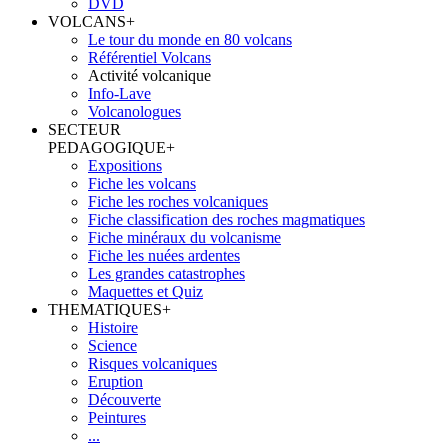
DVD
VOLCANS
+
Le tour du monde en 80 volcans
Référentiel Volcans
Activité volcanique
Info-Lave
Volcanologues
SECTEUR
PEDAGOGIQUE
+
Expositions
Fiche les volcans
Fiche les roches volcaniques
Fiche classification des roches magmatiques
Fiche minéraux du volcanisme
Fiche les nuées ardentes
Les grandes catastrophes
Maquettes et Quiz
THEMATIQUES
+
Histoire
Science
Risques volcaniques
Eruption
Découverte
Peintures
...