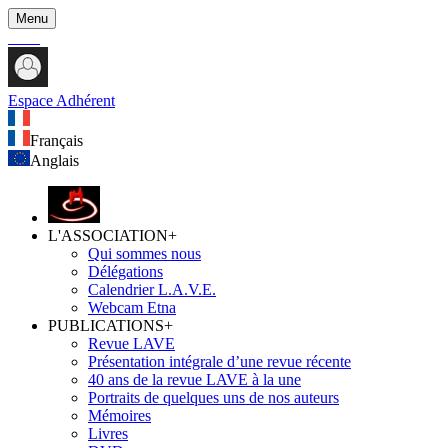
Menu
Espace Adhérent
Français
Anglais
L'ASSOCIATION
+
Qui sommes nous
Délégations
Calendrier L.A.V.E.
Webcam Etna
PUBLICATIONS
+
Revue LAVE
Présentation intégrale d’une revue récente
40 ans de la revue LAVE à la une
Portraits de quelques uns de nos auteurs
Mémoires
Livres