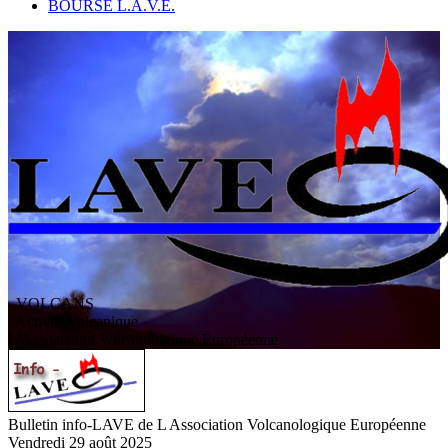
BOURSE L.A.V.E.
VOLCANS
/ Activité volcanique
L
'
A
ssociation
V
olcanologique
E
uropéenne
Bulletin info-LAVE de L Association Volcanologique Européenne
Vendredi 29 août 2025