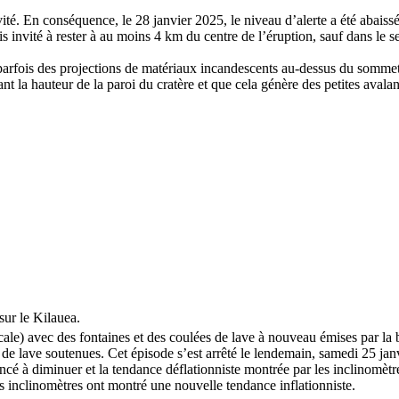
ité. En conséquence, le 28 janvier 2025, le niveau d’alerte a été abaissé
 invité à rester à au moins 4 km du centre de l’éruption, sauf dans le se
rfois des projections de matériaux incandescents au-dessus du sommet
ant la hauteur de la paroi du cratère et que cela génère des petites aval
sur le Kilauea.
le) avec des fontaines et des coulées de lave à nouveau émises par la b
s de lave soutenues. Cet épisode s’est arrêté le lendemain, samedi 25 jan
cé à diminuer et la tendance déflationniste montrée par les inclinomètres
es inclinomètres ont montré une nouvelle tendance inflationniste.