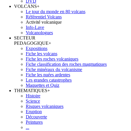
DVD
VOLCANS
+
Le tour du monde en 80 volcans
Référentiel Volcans
Activité volcanique
Info-Lave
Volcanologues
SECTEUR
PEDAGOGIQUE
+
Expositions
Fiche les volcans
Fiche les roches volcaniques
Fiche classification des roches magmatiques
Fiche minéraux du volcanisme
Fiche les nuées ardentes
Les grandes catastrophes
Maquettes et Quiz
THEMATIQUES
+
Histoire
Science
Risques volcaniques
Eruption
Découverte
Peintures
...