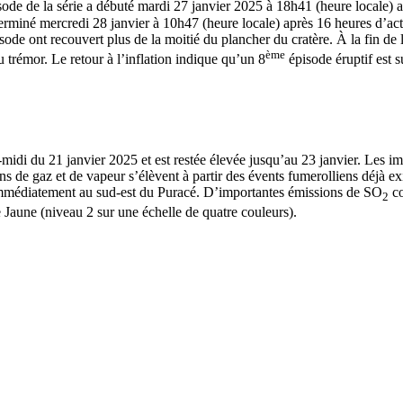
ode de la série a débuté mardi 27 janvier 2025 à 18h41 (heure locale) a
rminé mercredi 28 janvier à 10h47 (heure locale) après 16 heures d’acti
de ont recouvert plus de la moitié du plancher du cratère. À la fin de l
ème
u trémor. Le retour à l’inflation indique qu’un 8
épisode éruptif est 
idi du 21 janvier 2025 et est restée élevée jusqu’au 23 janvier. Les ima
s de gaz et de vapeur s’élèvent à partir des évents fumerolliens déjà ex
 immédiatement au sud-est du Puracé. D’importantes émissions de SO
co
2
e Jaune (niveau 2 sur une échelle de quatre couleurs).