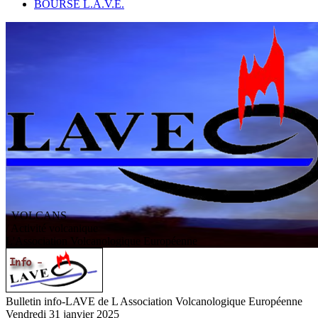
BOURSE L.A.V.E.
VOLCANS
/ Activité volcanique
L
'
A
ssociation
V
olcanologique
E
uropéenne
Bulletin info-LAVE de L Association Volcanologique Européenne
Vendredi 31 janvier 2025