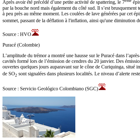
ème
Après avoir été précédé d’une petite activité de spattering, le 7
épis
par la bouche nord mais également du côté sud. Il s’est brusquement te
à peu près au même moment. Les coulées de lave générées par cet épiso
sommet, passant de la déflation à l'inflation, ainsi qu'une diminution d
Source : HVO
Puracé (Colombie)
L’amplitude du trémor a montré une hausse sur le Puracé dans l’après-m
cavités formé lors de l’émission de cendres du 20 janvier. Des émission
ouvertes quelques jours auparavant sur le cône de Curiquinga, situé
de SO
sont signalées dans plusieurs localités. Le niveau d’alerte rest
2
Source : Servicio Geológico Colombiano (SGC)