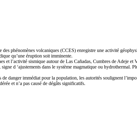
nce des phénomènes volcaniques (CCES) enregistre une activité géophysi
dique qu’une éruption soit imminente.
ennes et l’activité sismique autour de Las Cañadas, Cumbres de Adeje et Vi
, signe d ‘ajustements dans le système magmatique ou hydrothermal. Plu
s de danger immédiat pour la population, les autorités soulignent l’impor
rée et n’a pas causé de dégâts significatifs.