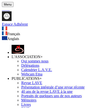
Menu
Espace Adhérent
Français
Anglais
L'ASSOCIATION
+
Qui sommes nous
Délégations
Calendrier L.A.V.E.
Webcam Etna
PUBLICATIONS
+
Revue LAVE
Présentation intégrale d’une revue récente
40 ans de la revue LAVE à la une
Portraits de quelques uns de nos auteurs
Mémoires
Livres