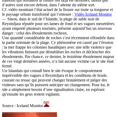
maisons qui bordaient la fissure ont déjà été démolies, tandis que
d’autres sont encore debout, dans l’attente du même sort.
Cf. vidéo montrant l’état actuel de la fissure sur toute sa longueur et
le paysage urbain transformé qui l’entoure :
Vidéo Iceland Monitor
— Sinon, dans le sud de l’Islande, la plage de sable noir de
Reynisfjara réputée pour ses lames de fond et ses vagues meurtrières
ayant emporté plusieurs touristes, présente aujourd’hui un nouveau
danger : celui des éboulements rocheux.
Une quantité considérable de roches s’est récemment effondrée dans
la partie orientale de la plage. Ce phénomène est causé par l’érosion
: la mer frappe les colonnes basaltiques avec une telle violence que
les vibrations finissent par déstabiliser les roches et déclencher des
éboulements. Par chance, ce dernier, le troisième éboulement majeur
de ces vingt dernières années, n’a fait aucune victime car le site était
fermé.
Un Islandais qui connaît bien le site évoque le comportement
imprévisible des vagues à Reynisfjara et les conditions de houle,
courant ou ressac qui peuvent changer brutalement et piéger des
visiteurs sans qu’ils puissent anticiper un changement. Pour lui, le
site a simplement besoin d’une signalisation claire, en espérant
qu'ensuite les gens restent vigilants.
Source : Iceland Monitor