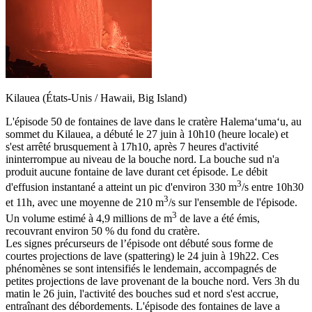
Kilauea (États-Unis / Hawaii, Big Island)
L'épisode 50 de fontaines de lave dans le cratère Halemaʻumaʻu, au
sommet du Kilauea, a débuté le 27 juin à 10h10 (heure locale) et
s'est arrêté brusquement à 17h10, après 7 heures d'activité
ininterrompue au niveau de la bouche nord. La bouche sud n'a
produit aucune fontaine de lave durant cet épisode. Le débit
3
d'effusion instantané a atteint un pic d'environ 330 m
/s entre 10h30
3
et 11h, avec une moyenne de 210 m
/s sur l'ensemble de l'épisode.
3
Un volume estimé à 4,9 millions de m
de lave a été émis,
recouvrant environ 50 % du fond du cratère.
Les signes précurseurs de l’épisode ont débuté sous forme de
courtes projections de lave (spattering) le 24 juin à 19h22. Ces
phénomènes se sont intensifiés le lendemain, accompagnés de
petites projections de lave provenant de la bouche nord. Vers 3h du
matin le 26 juin, l'activité des bouches sud et nord s'est accrue,
entraînant des débordements. L'épisode des fontaines de lave a