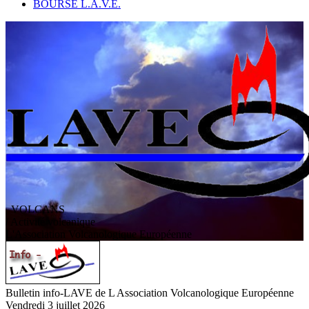
BOURSE L.A.V.E.
VOLCANS
/ Activité volcanique
L
'
A
ssociation
V
olcanologique
E
uropéenne
Bulletin info-LAVE de L Association Volcanologique Européenne
Vendredi 3 juillet 2026