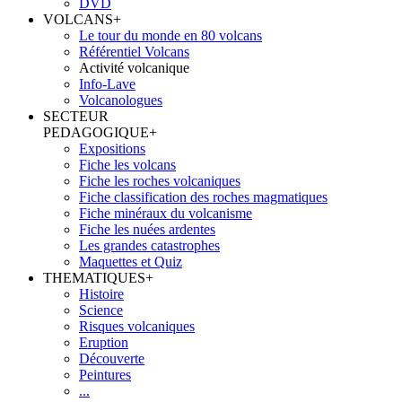
DVD
VOLCANS
+
Le tour du monde en 80 volcans
Référentiel Volcans
Activité volcanique
Info-Lave
Volcanologues
SECTEUR
PEDAGOGIQUE
+
Expositions
Fiche les volcans
Fiche les roches volcaniques
Fiche classification des roches magmatiques
Fiche minéraux du volcanisme
Fiche les nuées ardentes
Les grandes catastrophes
Maquettes et Quiz
THEMATIQUES
+
Histoire
Science
Risques volcaniques
Eruption
Découverte
Peintures
...