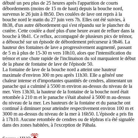
débuté un peu plus de 25 heures après l'apparition de courts
débordements (moins de 15 m de haut) depuis la bouche nord,
survenus le 26 juin à 8h50. Des coulées de lave ont repris à la
bouche nord le matin du 27 juin vers 7h. Elles ont été suivies, à
8h38, d'un autre débordement qui s'est répandu sur le plancher du
cratère. Cette coulée a duré plus d'une heure avant de refluer dans la
bouche à 9h41. Ce reflux, accompagné de plusieurs pics de trémor,
a débouché sur un épisode de débordement précurseur à 9h46. La
hauteur des fontaines de lave a progressivement augmenté, passant
de 5 m à plus de 15-30 m vers 10h10, alors que l'intensification du
trémor et une chute rapide de l'inclinaison du sol marquaient le début
de la phase de fontaine de lave de l'épisode 50.
La fontaine de lave de la bouche nord a atteint une hauteur
maximale d'environ 300 m peu après 11h30. Elle a généré une
chaleur intense et d'importantes quantités de cendres, alimentant un
panache qui a culminé à 5500 m environ au-dessus du niveau de la
mer. Vers 13h30, la hauteur de la fontaine de la bouche nord était
retombée à 210 m et le panache s'était abaissé à 5000 m au-dessus
du niveau de la mer. Les hauteurs de la fontaine et du panache ont
continué à diminuer pour atteindre respectivement environ 100 m et
3000 m au-dessus du niveau de la mer à 16h50. L'épisode a pris fin
à 17h10. Aucune retombée de cendres ou de téphras n'a été signalée
dans des zones habitées, à l'exception de Pāhala.