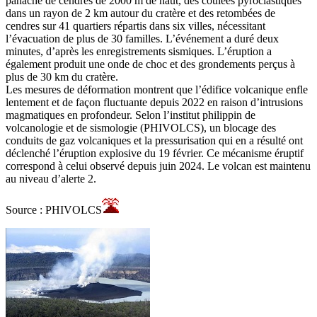
panache de cendres de 2000 m de haut, des coulées pyroclastiques
dans un rayon de 2 km autour du cratère et des retombées de
cendres sur 41 quartiers répartis dans six villes, nécessitant
l’évacuation de plus de 30 familles. L’événement a duré deux
minutes, d’après les enregistrements sismiques. L’éruption a
également produit une onde de choc et des grondements perçus à
plus de 30 km du cratère.
Les mesures de déformation montrent que l’édifice volcanique enfle
lentement et de façon fluctuante depuis 2022 en raison d’intrusions
magmatiques en profondeur. Selon l’institut philippin de
volcanologie et de sismologie (PHIVOLCS), un blocage des
conduits de gaz volcaniques et la pressurisation qui en a résulté ont
déclenché l’éruption explosive du 19 février. Ce mécanisme éruptif
correspond à celui observé depuis juin 2024. Le volcan est maintenu
au niveau d’alerte 2.
Source : PHIVOLCS