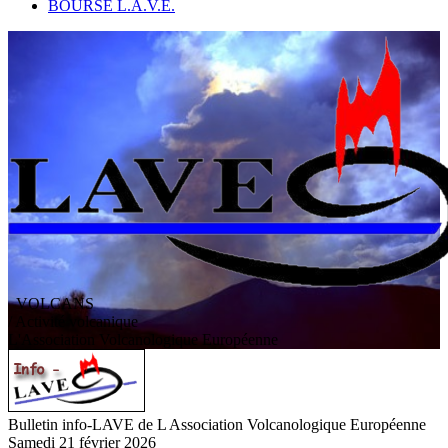
BOURSE L.A.V.E.
VOLCANS
/ Activité volcanique
L
'
A
ssociation
V
olcanologique
E
uropéenne
Bulletin info-LAVE de L Association Volcanologique Européenne
Samedi 21 février 2026