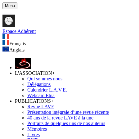
Menu
Espace Adhérent
Français
Anglais
L'ASSOCIATION
+
Qui sommes nous
Délégations
Calendrier L.A.V.E.
Webcam Etna
PUBLICATIONS
+
Revue LAVE
Présentation intégrale d’une revue récente
40 ans de la revue LAVE à la une
Portraits de quelques uns de nos auteurs
Mémoires
Livres