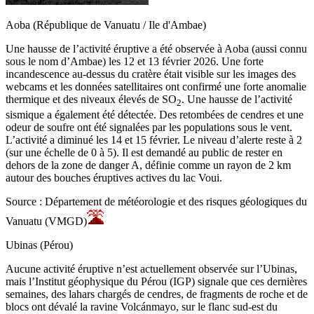
Aoba (République de Vanuatu / Ile d'Ambae)
Une hausse de l’activité éruptive a été observée à Aoba (aussi connu
sous le nom d’Ambae) les 12 et 13 février 2026. Une forte
incandescence au-dessus du cratère était visible sur les images des
webcams et les données satellitaires ont confirmé une forte anomalie
thermique et des niveaux élevés de SO
. Une hausse de l’activité
2
sismique a également été détectée. Des retombées de cendres et une
odeur de soufre ont été signalées par les populations sous le vent.
L’activité a diminué les 14 et 15 février. Le niveau d’alerte reste à 2
(sur une échelle de 0 à 5). Il est demandé au public de rester en
dehors de la zone de danger A, définie comme un rayon de 2 km
autour des bouches éruptives actives du lac Voui.
Source : Département de météorologie et des risques géologiques du
Vanuatu (VMGD)
Ubinas (Pérou)
Aucune activité éruptive n’est actuellement observée sur l’Ubinas,
mais l’Institut géophysique du Pérou (IGP) signale que ces dernières
semaines, des lahars chargés de cendres, de fragments de roche et de
blocs ont dévalé la ravine Volcánmayo, sur le flanc sud-est du