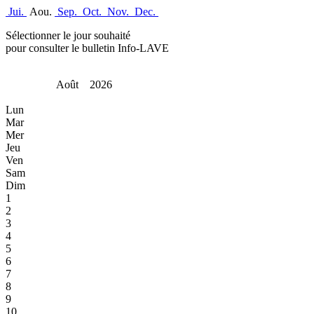
Jui.
Aou.
Sep.
Oct.
Nov.
Dec.
Sélectionner le jour souhaité
pour consulter le bulletin Info-LAVE
Août 2026
Lun
Mar
Mer
Jeu
Ven
Sam
Dim
1
2
3
4
5
6
7
8
9
10