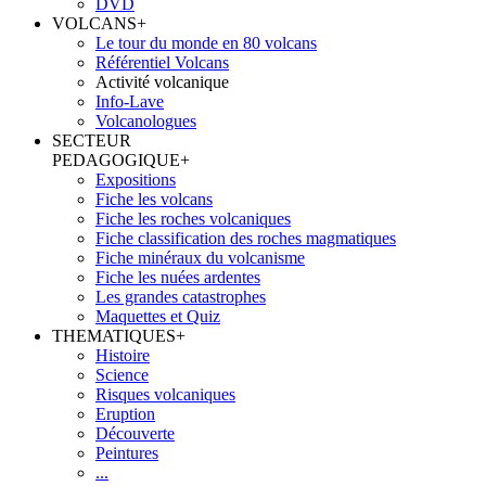
DVD
VOLCANS
+
Le tour du monde en 80 volcans
Référentiel Volcans
Activité volcanique
Info-Lave
Volcanologues
SECTEUR
PEDAGOGIQUE
+
Expositions
Fiche les volcans
Fiche les roches volcaniques
Fiche classification des roches magmatiques
Fiche minéraux du volcanisme
Fiche les nuées ardentes
Les grandes catastrophes
Maquettes et Quiz
THEMATIQUES
+
Histoire
Science
Risques volcaniques
Eruption
Découverte
Peintures
...