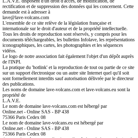
L.A.V.E. disposent d'un droit d'accès, de modification, de
rectification et de suppression des données qui les concernent. Cette
demande est à adresser à
lave@lave-volcans.com
L'ensemble de ce site relève de la législation française et
internationale sur le droit d'auteur et de la propriété intellectuelle.
Tous les droits de reproduction sont réservés, y compris pour les
documents téléchargeables, les bulletins Infolave, les représentations
iconographiques, les cartes, les photographies et les séquences
vidéos.
Le logo de notre association fait également l'objet d'un dépôt auprès
de l'INPI.
La pratique du 'hotlink' et la reproduction de tout ou partie de ce site
sur un support électronique ou un autre site Internet quel qu'il soit
sont formellement interdits sauf autorisation délivrée par le directeur
des publications.
Les noms de domaine lave-volcans.com et lave-volcans.eu sont la
propriété de
L.A.V.E.
Le nom de domaine lave-volcans.com est hébergé par
Online.net - Online SAS - BP 438
75366 Paris Cedex 08
Le nom de domaine lave-volcans.eu est hébergé par
Online.net - Online SAS - BP 438
75366 Paris Cedex 08