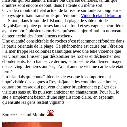
maisons qui bordaient la fissure ont déjà été démolies, tandis que
d’autres sont encore debout, dans l’attente du même sort.
Cf. vidéo montrant l’état actuel de la fissure sur toute sa longueur et
le paysage urbain transformé qui l’entoure :
Vidéo Iceland Monitor
— Sinon, dans le sud de l’Islande, la plage de sable noir de
Reynisfjara réputée pour ses lames de fond et ses vagues meurtrières
ayant emporté plusieurs touristes, présente aujourd’hui un nouveau
danger : celui des éboulements rocheux.
Une quantité considérable de roches s’est récemment effondrée dans
la partie orientale de la plage. Ce phénomène est causé par l’érosion
: la mer frappe les colonnes basaltiques avec une telle violence que
les vibrations finissent par déstabiliser les roches et déclencher des
éboulements. Par chance, ce dernier, le troisième éboulement majeur
de ces vingt dernières années, n’a fait aucune victime car le site était
fermé.
Un Islandais qui connaît bien le site évoque le comportement
imprévisible des vagues à Reynisfjara et les conditions de houle,
courant ou ressac qui peuvent changer brutalement et piéger des
visiteurs sans qu’ils puissent anticiper un changement. Pour lui, le
site a simplement besoin d’une signalisation claire, en espérant
qu'ensuite les gens restent vigilants.
Source : Iceland Monitor