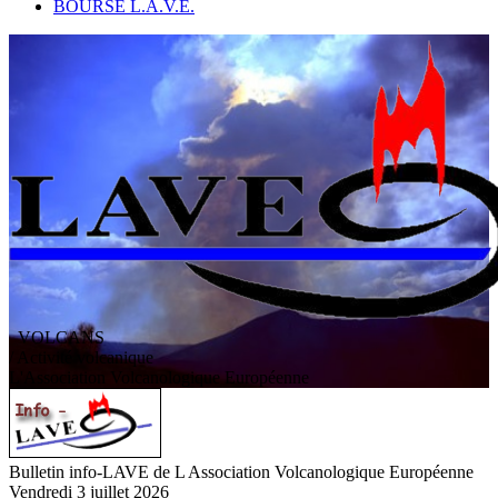
BOURSE L.A.V.E.
VOLCANS
/ Activité volcanique
L
'
A
ssociation
V
olcanologique
E
uropéenne
Bulletin info-LAVE de L Association Volcanologique Européenne
Vendredi 3 juillet 2026