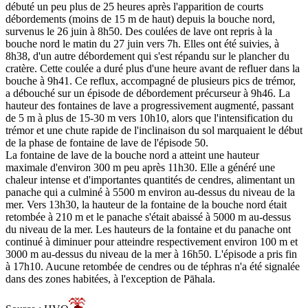
débuté un peu plus de 25 heures après l'apparition de courts
débordements (moins de 15 m de haut) depuis la bouche nord,
survenus le 26 juin à 8h50. Des coulées de lave ont repris à la
bouche nord le matin du 27 juin vers 7h. Elles ont été suivies, à
8h38, d'un autre débordement qui s'est répandu sur le plancher du
cratère. Cette coulée a duré plus d'une heure avant de refluer dans la
bouche à 9h41. Ce reflux, accompagné de plusieurs pics de trémor,
a débouché sur un épisode de débordement précurseur à 9h46. La
hauteur des fontaines de lave a progressivement augmenté, passant
de 5 m à plus de 15-30 m vers 10h10, alors que l'intensification du
trémor et une chute rapide de l'inclinaison du sol marquaient le début
de la phase de fontaine de lave de l'épisode 50.
La fontaine de lave de la bouche nord a atteint une hauteur
maximale d'environ 300 m peu après 11h30. Elle a généré une
chaleur intense et d'importantes quantités de cendres, alimentant un
panache qui a culminé à 5500 m environ au-dessus du niveau de la
mer. Vers 13h30, la hauteur de la fontaine de la bouche nord était
retombée à 210 m et le panache s'était abaissé à 5000 m au-dessus
du niveau de la mer. Les hauteurs de la fontaine et du panache ont
continué à diminuer pour atteindre respectivement environ 100 m et
3000 m au-dessus du niveau de la mer à 16h50. L'épisode a pris fin
à 17h10. Aucune retombée de cendres ou de téphras n'a été signalée
dans des zones habitées, à l'exception de Pāhala.