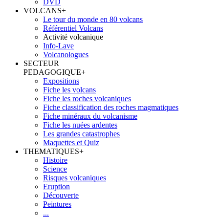
DVD
VOLCANS
+
Le tour du monde en 80 volcans
Référentiel Volcans
Activité volcanique
Info-Lave
Volcanologues
SECTEUR
PEDAGOGIQUE
+
Expositions
Fiche les volcans
Fiche les roches volcaniques
Fiche classification des roches magmatiques
Fiche minéraux du volcanisme
Fiche les nuées ardentes
Les grandes catastrophes
Maquettes et Quiz
THEMATIQUES
+
Histoire
Science
Risques volcaniques
Eruption
Découverte
Peintures
...