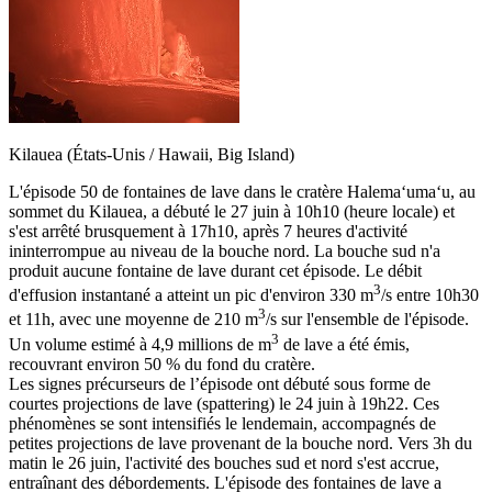
Kilauea (États-Unis / Hawaii, Big Island)
L'épisode 50 de fontaines de lave dans le cratère Halemaʻumaʻu, au
sommet du Kilauea, a débuté le 27 juin à 10h10 (heure locale) et
s'est arrêté brusquement à 17h10, après 7 heures d'activité
ininterrompue au niveau de la bouche nord. La bouche sud n'a
produit aucune fontaine de lave durant cet épisode. Le débit
3
d'effusion instantané a atteint un pic d'environ 330 m
/s entre 10h30
3
et 11h, avec une moyenne de 210 m
/s sur l'ensemble de l'épisode.
3
Un volume estimé à 4,9 millions de m
de lave a été émis,
recouvrant environ 50 % du fond du cratère.
Les signes précurseurs de l’épisode ont débuté sous forme de
courtes projections de lave (spattering) le 24 juin à 19h22. Ces
phénomènes se sont intensifiés le lendemain, accompagnés de
petites projections de lave provenant de la bouche nord. Vers 3h du
matin le 26 juin, l'activité des bouches sud et nord s'est accrue,
entraînant des débordements. L'épisode des fontaines de lave a