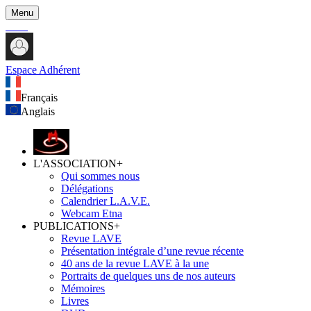
Menu
Espace Adhérent
Français
Anglais
L'ASSOCIATION
+
Qui sommes nous
Délégations
Calendrier L.A.V.E.
Webcam Etna
PUBLICATIONS
+
Revue LAVE
Présentation intégrale d’une revue récente
40 ans de la revue LAVE à la une
Portraits de quelques uns de nos auteurs
Mémoires
Livres