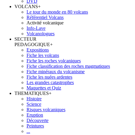
DVD
VOLCANS
+
Le tour du monde en 80 volcans
Référentiel Volcans
Activité volcanique
Info-Lave
Volcanologues
SECTEUR
PEDAGOGIQUE
+
Expositions
Fiche les volcans
Fiche les roches volcaniques
Fiche classification des roches magmatiques
Fiche minéraux du volcanisme
Fiche les nuées ardentes
Les grandes catastrophes
Maquettes et Quiz
THEMATIQUES
+
Histoire
Science
Risques volcaniques
Eruption
Découverte
Peintures
...