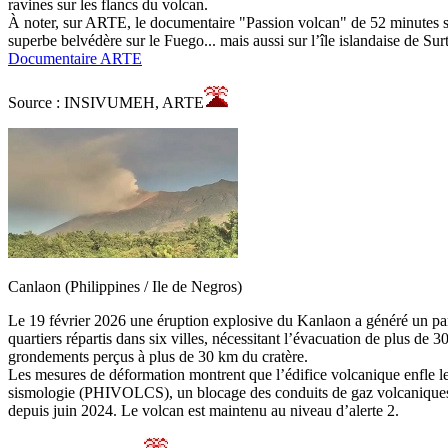
ravines sur les flancs du volcan.
À noter, sur ARTE, le documentaire "Passion volcan" de 52 minutes sur
superbe belvédère sur le Fuego... mais aussi sur l’île islandaise de Su
Documentaire ARTE
Source : INSIVUMEH, ARTE
Canlaon (Philippines / Ile de Negros)
Le 19 février 2026 une éruption explosive du Kanlaon a généré un pa
quartiers répartis dans six villes, nécessitant l’évacuation de plus d
grondements perçus à plus de 30 km du cratère.
Les mesures de déformation montrent que l’édifice volcanique enfle le
sismologie (PHIVOLCS), un blocage des conduits de gaz volcaniques et
depuis juin 2024. Le volcan est maintenu au niveau d’alerte 2.