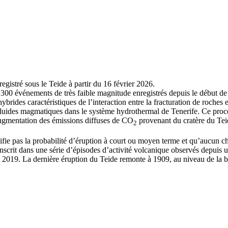
gistré sous le Teide à partir du 16 février 2026.
300 événements de très faible magnitude enregistrés depuis le début de
brides caractéristiques de l’interaction entre la fracturation de roche
uides magmatiques dans le système hydrothermal de Tenerife. Ce proces
gmentation des émissions diffuses de CO
provenant du cratère du Teid
2
fie pas la probabilité d’éruption à court ou moyen terme et qu’aucun ch
s’inscrit dans une série d’épisodes d’activité volcanique observés depuis
n 2019. La dernière éruption du Teide remonte à 1909, au niveau de la b