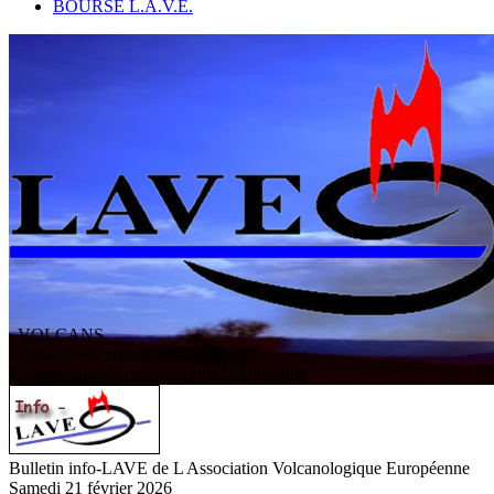
BOURSE L.A.V.E.
VOLCANS
/ Activité volcanique
L
'
A
ssociation
V
olcanologique
E
uropéenne
Bulletin info-LAVE de L Association Volcanologique Européenne
Samedi 21 février 2026