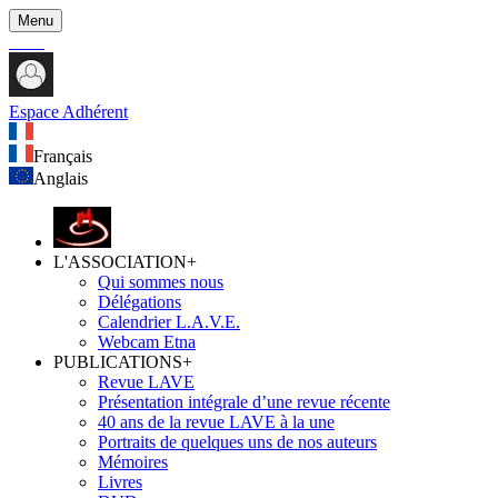
Menu
Espace Adhérent
Français
Anglais
L'ASSOCIATION
+
Qui sommes nous
Délégations
Calendrier L.A.V.E.
Webcam Etna
PUBLICATIONS
+
Revue LAVE
Présentation intégrale d’une revue récente
40 ans de la revue LAVE à la une
Portraits de quelques uns de nos auteurs
Mémoires
Livres