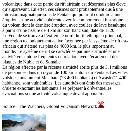
volcanique dans cette partie du rift africain est désormais plus élevé
qu’auparavant. En effet, ces séismes sont probablement dus à une
intrusion magmatique sous le Fentale qui pourrait conduire à une
éruption... une activité cohérente avec le comportement historique
du volcan dont la dernière éruption, avec coulées de lave basaltique
à partir d’une fissure de 4 km sur son flanc sud, date de 1820.
Le Fentale se trouve à l’extrémité nord du rift éthiopien principal,
une région tectoniquement active façonnée par le système de rift est-
africain qui s’étend sur plus de 4000 km, le plus important au
monde. Le système de rift se caractérise par une sismicité et une
activité volcanique fréquentes en relation avec l’écartement des
plaques de Nubie et de Somalie.
La région affectée par la récente sismicité abrite plus de 3,4 millions
de personnes dans un rayon de 100 km autour du Fentale. Les villes
voisines, notamment Metahara (23 400 habitants) et Awash (11 400
habitants), sont vulnérables. Les autorités ont émis des messages
d’alerte exhortant les habitants à se préparer à d’éventuelles
évacuations si une activité volcanique devait apparaître.
Source : The Watchers, Global Volcanism Network