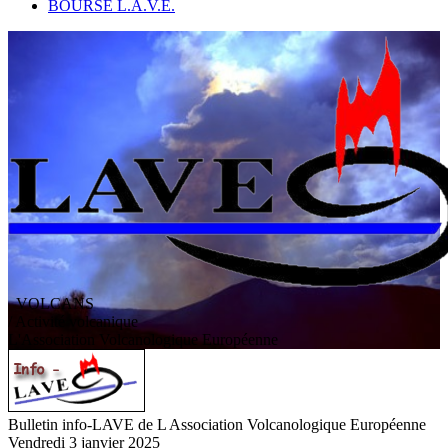
BOURSE L.A.V.E.
VOLCANS
/ Activité volcanique
L
'
A
ssociation
V
olcanologique
E
uropéenne
Bulletin info-LAVE de L Association Volcanologique Européenne
Vendredi 3 janvier 2025