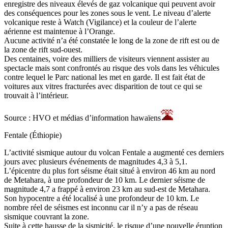
enregistre des niveaux élevés de gaz volcanique qui peuvent avoir
des conséquences pour les zones sous le vent. Le niveau d’alerte
volcanique reste à Watch (Vigilance) et la couleur de l’alerte
aérienne est maintenue à l’Orange.
Aucune activité n’a été constatée le long de la zone de rift est ou de
la zone de rift sud-ouest.
Des centaines, voire des milliers de visiteurs viennent assister au
spectacle mais sont confrontés au risque des vols dans les véhicules
contre lequel le Parc national les met en garde. Il est fait état de
voitures aux vitres fracturées avec disparition de tout ce qui se
trouvait à l’intérieur.
Source : HVO et médias d’information hawaïens
Fentale (Éthiopie)
L’activité sismique autour du volcan Fentale a augmenté ces derniers
jours avec plusieurs événements de magnitudes 4,3 à 5,1.
L’épicentre du plus fort séisme était situé à environ 46 km au nord
de Metahara, à une profondeur de 10 km. Le dernier séisme de
magnitude 4,7 a frappé à environ 23 km au sud-est de Metahara.
Son hypocentre a été localisé à une profondeur de 10 km. Le
nombre réel de séismes est inconnu car il n’y a pas de réseau
sismique couvrant la zone.
Suite à cette hausse de la sismicité, le risque d’une nouvelle éruption