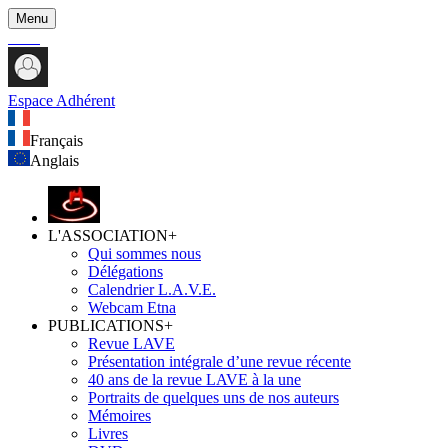
Menu
Espace Adhérent
Français
Anglais
L'ASSOCIATION
+
Qui sommes nous
Délégations
Calendrier L.A.V.E.
Webcam Etna
PUBLICATIONS
+
Revue LAVE
Présentation intégrale d’une revue récente
40 ans de la revue LAVE à la une
Portraits de quelques uns de nos auteurs
Mémoires
Livres