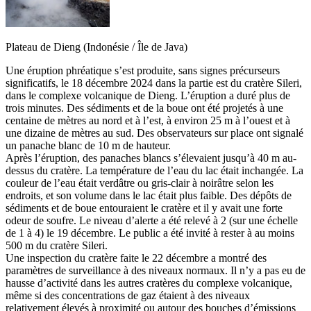
Plateau de Dieng (Indonésie / Île de Java)
Une éruption phréatique s’est produite, sans signes précurseurs
significatifs, le 18 décembre 2024 dans la partie est du cratère Sileri,
dans le complexe volcanique de Dieng. L’éruption a duré plus de
trois minutes. Des sédiments et de la boue ont été projetés à une
centaine de mètres au nord et à l’est, à environ 25 m à l’ouest et à
une dizaine de mètres au sud. Des observateurs sur place ont signalé
un panache blanc de 10 m de hauteur.
Après l’éruption, des panaches blancs s’élevaient jusqu’à 40 m au-
dessus du cratère. La température de l’eau du lac était inchangée. La
couleur de l’eau était verdâtre ou gris-clair à noirâtre selon les
endroits, et son volume dans le lac était plus faible. Des dépôts de
sédiments et de boue entouraient le cratère et il y avait une forte
odeur de soufre. Le niveau d’alerte a été relevé à 2 (sur une échelle
de 1 à 4) le 19 décembre. Le public a été invité à rester à au moins
500 m du cratère Sileri.
Une inspection du cratère faite le 22 décembre a montré des
paramètres de surveillance à des niveaux normaux. Il n’y a pas eu de
hausse d’activité dans les autres cratères du complexe volcanique,
même si des concentrations de gaz étaient à des niveaux
relativement élevés à proximité ou autour des bouches d’émissions