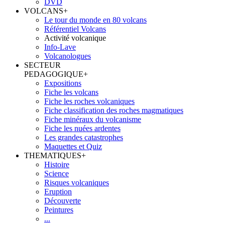
DVD
VOLCANS
+
Le tour du monde en 80 volcans
Référentiel Volcans
Activité volcanique
Info-Lave
Volcanologues
SECTEUR
PEDAGOGIQUE
+
Expositions
Fiche les volcans
Fiche les roches volcaniques
Fiche classification des roches magmatiques
Fiche minéraux du volcanisme
Fiche les nuées ardentes
Les grandes catastrophes
Maquettes et Quiz
THEMATIQUES
+
Histoire
Science
Risques volcaniques
Eruption
Découverte
Peintures
...