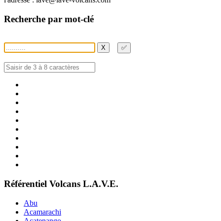
Recherche par mot-clé
X
✅
Référentiel Volcans L.A.V.E.
Abu
Acamarachi
Acatenango