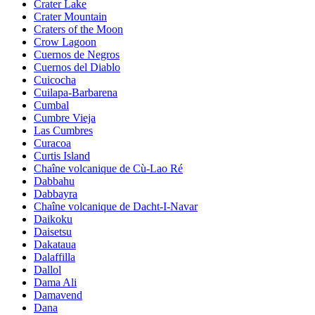
Crater Lake
Crater Mountain
Craters of the Moon
Crow Lagoon
Cuernos de Negros
Cuernos del Diablo
Cuicocha
Cuilapa-Barbarena
Cumbal
Cumbre Vieja
Las Cumbres
Curacoa
Curtis Island
Chaîne volcanique de Cù-Lao Ré
Dabbahu
Dabbayra
Chaîne volcanique de Dacht-I-Navar
Daikoku
Daisetsu
Dakataua
Dalaffilla
Dallol
Dama Ali
Damavend
Dana