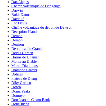
Dar-Alages
Champ volcanique de Dariganga
Darwin
Bukit Daun
Davidof
Lac Davis
Chaîne volcanique du détroit de Dawson
Deception Island
Demon
Dempo
Denison
Descabezado Grande
Devils Garden
Harras de Dhamar
Morne au Diable
Morne Diablotins
Diamond Craters
Didicas
Plateau de Dieng
Diky Greben
Dofen
Doma Peaks
Domuyo
Don Joao de Castro Bank
Doña Juana