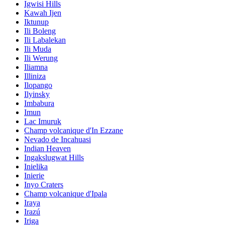
Igwisi Hills
Kawah Ijen
Iktunup
Ili Boleng
Ili Labalekan
Ili Muda
Ili Werung
Iliamna
Illiniza
Ilopango
Ilyinsky
Imbabura
Imun
Lac Imuruk
Champ volcanique d'In Ezzane
Nevado de Incahuasi
Indian Heaven
Ingakslugwat Hills
Inielika
Inierie
Inyo Craters
Champ volcanique d'Ipala
Iraya
Irazú
Iriga