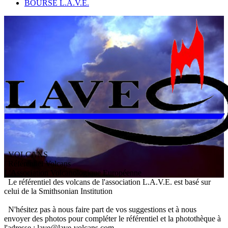
BOURSE L.A.V.E.
VOLCANS
/ Référentiel Volcans
L
'
A
ssociation
V
olcanologique
E
uropéenne
Le référentiel des volcans de l'association L.A.V.E. est basé sur
celui de la Smithsonian Institution
N'hésitez pas à nous faire part de vos suggestions et à nous
envoyer des photos pour compléter le référentiel et la photothèque à
l'adresse : lave@lave-volcans.com