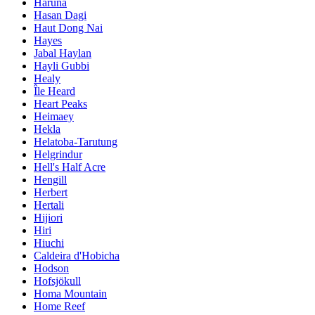
Haruna
Hasan Dagi
Haut Dong Nai
Hayes
Jabal Haylan
Hayli Gubbi
Healy
Île Heard
Heart Peaks
Heimaey
Hekla
Helatoba-Tarutung
Helgrindur
Hell's Half Acre
Hengill
Herbert
Hertali
Hijiori
Hiri
Hiuchi
Caldeira d'Hobicha
Hodson
Hofsjökull
Homa Mountain
Home Reef