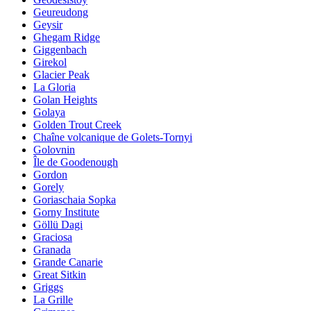
Geureudong
Geysir
Ghegam Ridge
Giggenbach
Girekol
Glacier Peak
La Gloria
Golan Heights
Golaya
Golden Trout Creek
Chaîne volcanique de Golets-Tornyi
Golovnin
Île de Goodenough
Gordon
Gorely
Goriaschaia Sopka
Gorny Institute
Göllü Dagi
Graciosa
Granada
Grande Canarie
Great Sitkin
Griggs
La Grille