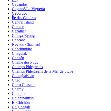
Cayambe
Cayutué-La Viguería
Ceboruco
Île des Cendres
Central Island
Cereme
Cézallier
Ch'uga-Ryong
Chacana
Nevado Chachani
Chachimbiro
Chagulak
Chaitén
Chaîne des Puys
Champs Phlégréens
Champs Phlégréens de la Mer de Sicile
Changbaishan
Chao
Cerro Chascon
Cherny
Cherpuk
Chichinautzin
El Chichón
Chiginagak