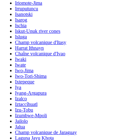
Iriomote-Jima
Irruputuncu
Isanotski
Isarog
Ischia
Iskut-Unuk river cones
Isluga
Champ volcanique d'Itasy
Harrat Ithnayn
Chaîne volcanique d'Ivao
Iwaki
Iwate
Iwo-Jima
Iwo-Tori-Shima
Ixtepeque
Iya
Iyang-Argapura
Izalco
Iztaccíhuatl
Izu-Tobu
Izumbwe-Mpoli
Jailolo
Jalua
Champ volcanique de Jaraguay
Laguna Jayu Khota