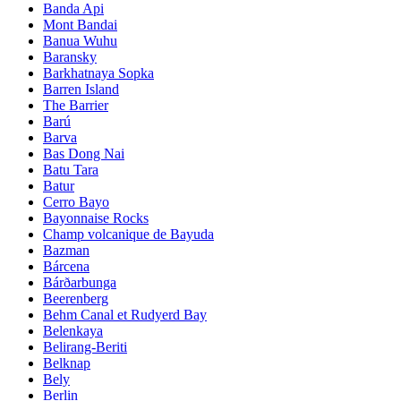
Banda Api
Mont Bandai
Banua Wuhu
Baransky
Barkhatnaya Sopka
Barren Island
The Barrier
Barú
Barva
Bas Dong Nai
Batu Tara
Batur
Cerro Bayo
Bayonnaise Rocks
Champ volcanique de Bayuda
Bazman
Bárcena
Bárðarbunga
Beerenberg
Behm Canal et Rudyerd Bay
Belenkaya
Belirang-Beriti
Belknap
Bely
Berlin