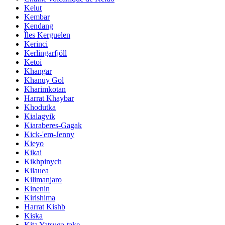
Kelut
Kembar
Kendang
Îles Kerguelen
Kerinci
Kerlingarfjöll
Ketoi
Khangar
Khanuy Gol
Kharimkotan
Harrat Khaybar
Khodutka
Kialagvik
Kiaraberes-Gagak
Kick-'em-Jenny
Kieyo
Kikai
Kikhpinych
Kilauea
Kilimanjaro
Kinenin
Kirishima
Harrat Kishb
Kiska
Kita Yatsuga-take