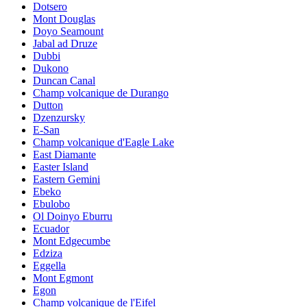
Dotsero
Mont Douglas
Doyo Seamount
Jabal ad Druze
Dubbi
Dukono
Duncan Canal
Champ volcanique de Durango
Dutton
Dzenzursky
E-San
Champ volcanique d'Eagle Lake
East Diamante
Easter Island
Eastern Gemini
Ebeko
Ebulobo
Ol Doinyo Eburru
Ecuador
Mont Edgecumbe
Edziza
Eggella
Mont Egmont
Egon
Champ volcanique de l'Eifel