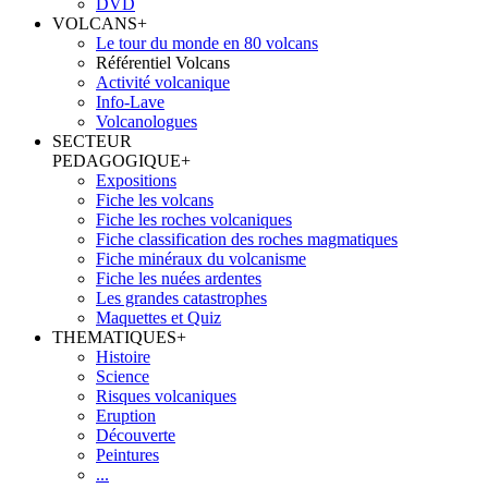
DVD
VOLCANS
+
Le tour du monde en 80 volcans
Référentiel Volcans
Activité volcanique
Info-Lave
Volcanologues
SECTEUR
PEDAGOGIQUE
+
Expositions
Fiche les volcans
Fiche les roches volcaniques
Fiche classification des roches magmatiques
Fiche minéraux du volcanisme
Fiche les nuées ardentes
Les grandes catastrophes
Maquettes et Quiz
THEMATIQUES
+
Histoire
Science
Risques volcaniques
Eruption
Découverte
Peintures
...