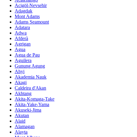
Acigöl-Nevsehir
Adagdak
Mont Adams
Adams Seamount
Adatara
Adwa
Afderà
Agrigan
Agua
Agua de Pau
Aguilera
Gunung Agung
Ahyi
Akademia Nauk
Akagi
Caldeira d'Akan
Akhtang
Akita-Komaga-Take
Akita-Yake-Yama
Akuseki-Jima
Akutan
Alaid
Alamagan
Alayta