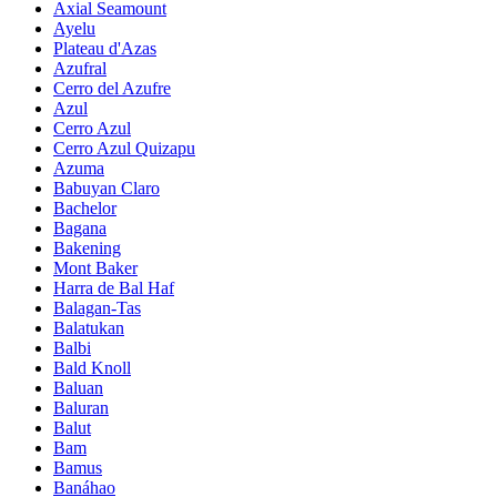
Axial Seamount
Ayelu
Plateau d'Azas
Azufral
Cerro del Azufre
Azul
Cerro Azul
Cerro Azul Quizapu
Azuma
Babuyan Claro
Bachelor
Bagana
Bakening
Mont Baker
Harra de Bal Haf
Balagan-Tas
Balatukan
Balbi
Bald Knoll
Baluan
Baluran
Balut
Bam
Bamus
Banáhao