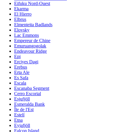
Eifuku Nord-Ouest
Ekarma
El Hierro
Elbrus
Elmenteita Badlands
Elovsky
Lac Emmons
Empereur de Chine
Emuruangogolak
Endeavour Ridge
Epi
Erciyes Dagi
Erebus
Erta Ale
Es Safa
Escala
Escanaba Segment
Cerro Escorial
Esjufjöll
Esmeralda Bank
Île de l'Est
Estelí
Etna
Eyjafjöll
Falcon Island