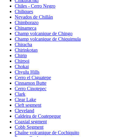
Chikurachki
Chiles - Cerro Negro
Chiliques
Nevados de Chillán
Chimborazo
Chinameca
Champ volcanique de Chingo
Champ volcanique de Chiquimula
Chiracha
Chirinkotan
Chirip
Chirpoi
Chokai
Chyulu Hills
Cerro el Ciguatepe
Cinnamon Butte
Cerro Cinotepec
Clark
Clear Lake
Cleft segment
Cleveland
Caldeira de Coatepeque
Coaxial segment
Cobb Segment
Chaîne volcanique de Cochiquito