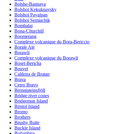
Bolshe-Bannaya
Bolshoi Kekuknaysky
Bolshoi Payalpan
Bolshoi Semiachik
Bombalai
Bona-Churchill
Boomerang
Complexe volcanique du Bora-Bericcio
Borale Ale
Borawli
Complexe volcanique du Borawli
Boset-Bericha
Bouvet
Caldeira de Bratan
Brava
Cerro Bravo
Brennisteinsfjöll
Bridge river cones
Bridgeman Island
Bristol Island
Bromo
Brothers
Brushy Butte
Buckle Island
Bufumbira