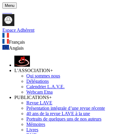
Menu
Espace Adhérent
Français
Anglais
L'ASSOCIATION
+
Qui sommes nous
Délégations
Calendrier L.A.V.E.
Webcam Etna
PUBLICATIONS
+
Revue LAVE
Présentation intégrale d’une revue récente
40 ans de la revue LAVE à la une
Portraits de quelques uns de nos auteurs
Mémoires
Livres