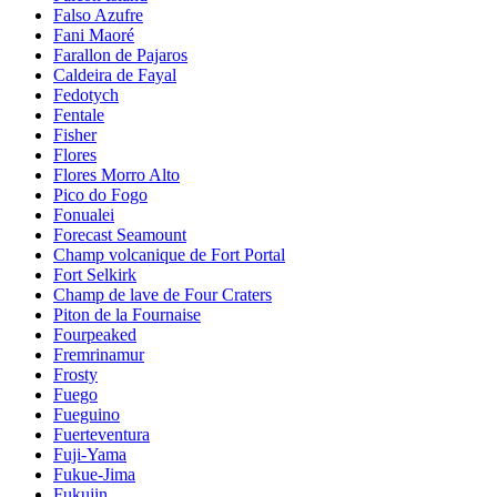
Falso Azufre
Fani Maoré
Farallon de Pajaros
Caldeira de Fayal
Fedotych
Fentale
Fisher
Flores
Flores Morro Alto
Pico do Fogo
Fonualei
Forecast Seamount
Champ volcanique de Fort Portal
Fort Selkirk
Champ de lave de Four Craters
Piton de la Fournaise
Fourpeaked
Fremrinamur
Frosty
Fuego
Fueguino
Fuerteventura
Fuji-Yama
Fukue-Jima
Fukujin