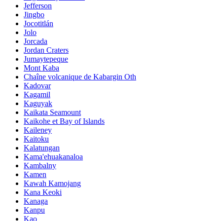
Jefferson
Jingbo
Jocotitlán
Jolo
Jorcada
Jordan Craters
Jumaytepeque
Mont Kaba
Chaîne volcanique de Kabargin Oth
Kadovar
Kagamil
Kaguyak
Kaikata Seamount
Kaikohe et Bay of Islands
Kaileney
Kaitoku
Kalatungan
Kama'ehuakanaloa
Kambalny
Kamen
Kawah Kamojang
Kana Keoki
Kanaga
Kanpu
Kao