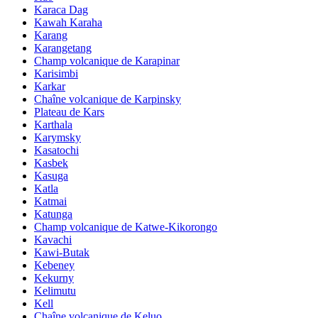
Karaca Dag
Kawah Karaha
Karang
Karangetang
Champ volcanique de Karapinar
Karisimbi
Karkar
Chaîne volcanique de Karpinsky
Plateau de Kars
Karthala
Karymsky
Kasatochi
Kasbek
Kasuga
Katla
Katmai
Katunga
Champ volcanique de Katwe-Kikorongo
Kavachi
Kawi-Butak
Kebeney
Kekurny
Kelimutu
Kell
Chaîne volcanique de Keluo