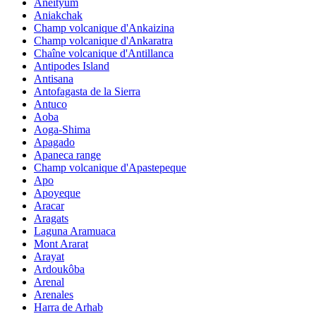
Aneityum
Aniakchak
Champ volcanique d'Ankaizina
Champ volcanique d'Ankaratra
Chaîne volcanique d'Antillanca
Antipodes Island
Antisana
Antofagasta de la Sierra
Antuco
Aoba
Aoga-Shima
Apagado
Apaneca range
Champ volcanique d'Apastepeque
Apo
Apoyeque
Aracar
Aragats
Laguna Aramuaca
Mont Ararat
Arayat
Ardoukôba
Arenal
Arenales
Harra de Arhab