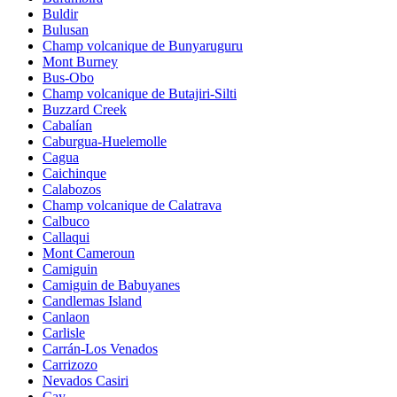
Buldir
Bulusan
Champ volcanique de Bunyaruguru
Mont Burney
Bus-Obo
Champ volcanique de Butajiri-Silti
Buzzard Creek
Cabalían
Caburgua-Huelemolle
Cagua
Caichinque
Calabozos
Champ volcanique de Calatrava
Calbuco
Callaqui
Mont Cameroun
Camiguin
Camiguin de Babuyanes
Candlemas Island
Canlaon
Carlisle
Carrán-Los Venados
Carrizozo
Nevados Casiri
Cay