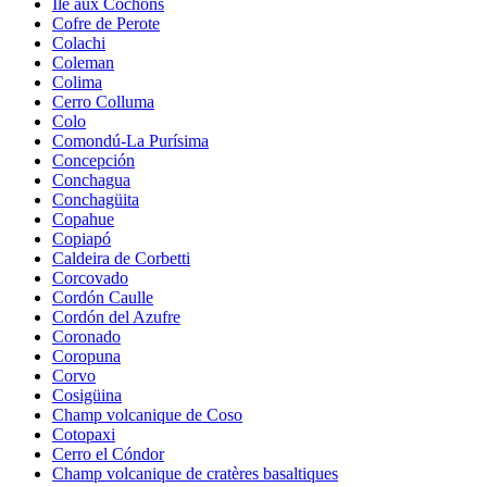
Île aux Cochons
Cofre de Perote
Colachi
Coleman
Colima
Cerro Colluma
Colo
Comondú-La Purísima
Concepción
Conchagua
Conchagüita
Copahue
Copiapó
Caldeira de Corbetti
Corcovado
Cordón Caulle
Cordón del Azufre
Coronado
Coropuna
Corvo
Cosigüina
Champ volcanique de Coso
Cotopaxi
Cerro el Cóndor
Champ volcanique de cratères basaltiques