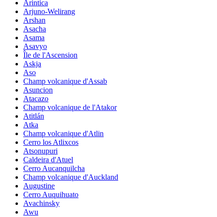
Arintica
Arjuno-Welirang
Arshan
Asacha
Asama
Asavyo
Île de l'Ascension
Askja
Aso
Champ volcanique d'Assab
Asuncion
Atacazo
Champ volcanique de l'Atakor
Atitlán
Atka
Champ volcanique d'Atlin
Cerro los Atlixcos
Atsonupuri
Caldeira d'Atuel
Cerro Aucanquilcha
Champ volcanique d'Auckland
Augustine
Cerro Auquihuato
Avachinsky
Awu