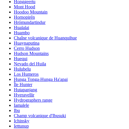
Honggeertu
Mont Hood
Hoodoo Mountain
Hornopirén
Hrómundartindur
Hualalai
Huambo
Chaîne volcanique de Huanquihue
Huaynaputina
Cerro Hudson
Hudson Mountains
Huequi
Nevado del Huila
Hulubelu
Los Humeros
Hunga Tonga-Hunga Ha'apai
Île Hunter
Hutapanjang
Hveravellir
Hydrographers range
Iamalele
Ibu
Champ volcanique d'Ibusuki
Ichinsky
Iettunup