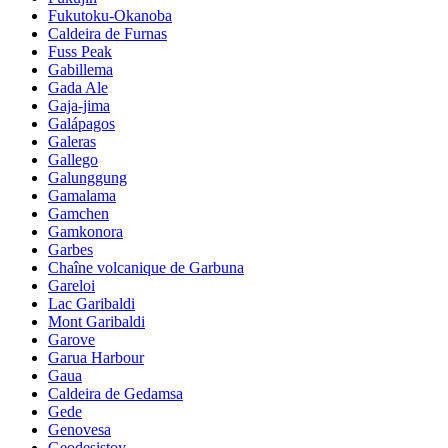
Fukutoku-Okanoba
Caldeira de Furnas
Fuss Peak
Gabillema
Gada Ale
Gaja-jima
Galápagos
Galeras
Gallego
Galunggung
Gamalama
Gamchen
Gamkonora
Garbes
Chaîne volcanique de Garbuna
Gareloi
Lac Garibaldi
Mont Garibaldi
Garove
Garua Harbour
Gaua
Caldeira de Gedamsa
Gede
Genovesa
Geodesistoy