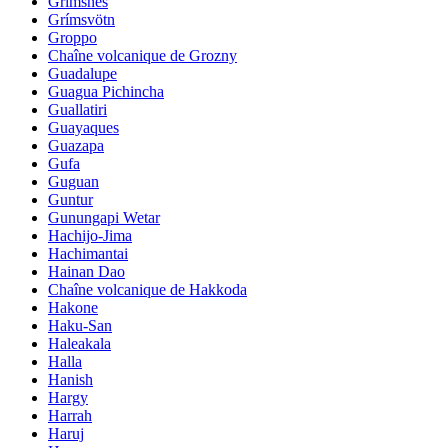
Grimsnes
Grímsvötn
Groppo
Chaîne volcanique de Grozny
Guadalupe
Guagua Pichincha
Guallatiri
Guayaques
Guazapa
Gufa
Guguan
Guntur
Gunungapi Wetar
Hachijo-Jima
Hachimantai
Hainan Dao
Chaîne volcanique de Hakkoda
Hakone
Haku-San
Haleakala
Halla
Hanish
Hargy
Harrah
Haruj