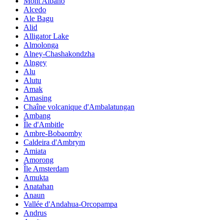
Mont Albano
Alcedo
Ale Bagu
Alid
Alligator Lake
Almolonga
Alney-Chashakondzha
Alngey
Alu
Alutu
Amak
Amasing
Chaîne volcanique d'Ambalatungan
Ambang
Île d'Ambitle
Ambre-Bobaomby
Caldeira d'Ambrym
Amiata
Amorong
Île Amsterdam
Amukta
Anatahan
Anaun
Vallée d'Andahua-Orcopampa
Andrus