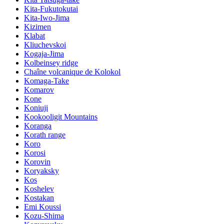
Kita-Fukutokutai
Kita-Iwo-Jima
Kizimen
Klabat
Kliuchevskoi
Kogaja-Jima
Kolbeinsey ridge
Chaîne volcanique de Kolokol
Komaga-Take
Komarov
Kone
Koniuji
Kookooligit Mountains
Koranga
Korath range
Koro
Korosi
Korovin
Koryaksky
Kos
Koshelev
Kostakan
Emi Koussi
Kozu-Shima