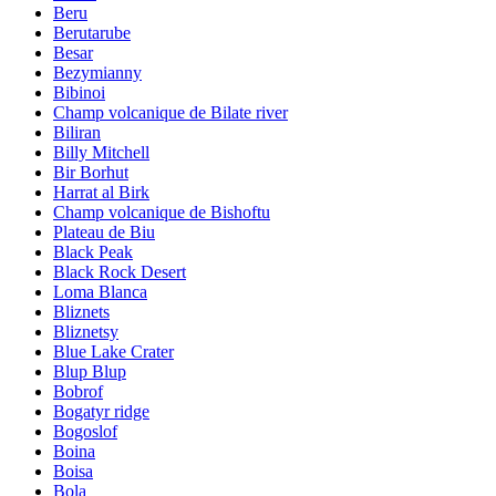
Beru
Berutarube
Besar
Bezymianny
Bibinoi
Champ volcanique de Bilate river
Biliran
Billy Mitchell
Bir Borhut
Harrat al Birk
Champ volcanique de Bishoftu
Plateau de Biu
Black Peak
Black Rock Desert
Loma Blanca
Bliznets
Bliznetsy
Blue Lake Crater
Blup Blup
Bobrof
Bogatyr ridge
Bogoslof
Boina
Boisa
Bola