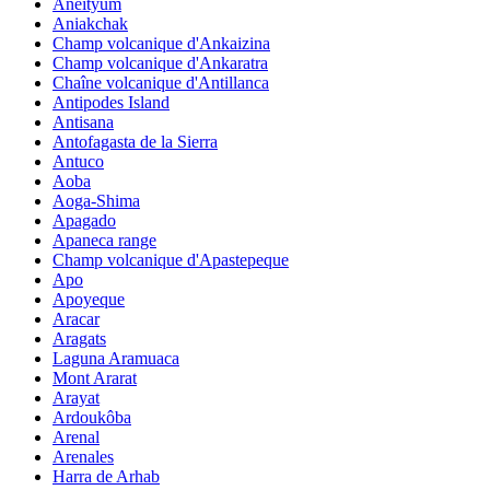
Aneityum
Aniakchak
Champ volcanique d'Ankaizina
Champ volcanique d'Ankaratra
Chaîne volcanique d'Antillanca
Antipodes Island
Antisana
Antofagasta de la Sierra
Antuco
Aoba
Aoga-Shima
Apagado
Apaneca range
Champ volcanique d'Apastepeque
Apo
Apoyeque
Aracar
Aragats
Laguna Aramuaca
Mont Ararat
Arayat
Ardoukôba
Arenal
Arenales
Harra de Arhab