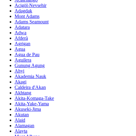
Acigöl-Nevsehir
Adagdak
Mont Adams
Adams Seamount
Adatara
Adwa
Afderà
Agrigan
Agua
Agua de Pau
Aguilera
Gunung Agung
Ahyi
Akademia Nauk
Akagi
Caldeira d'Akan
Akhtang
Akita-Komaga-Take
Akita-Yake-Yama
Akuseki-Jima
Akutan
Alaid
Alamagan
Alayta