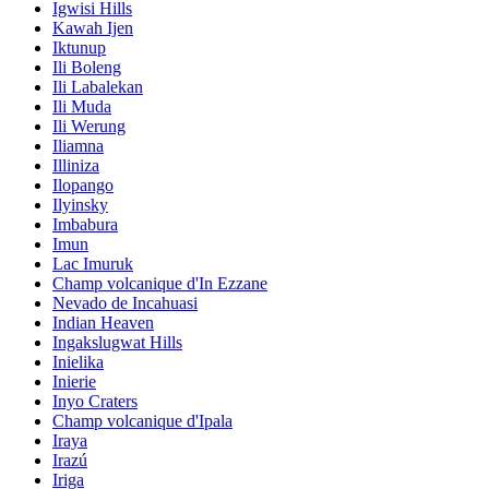
Igwisi Hills
Kawah Ijen
Iktunup
Ili Boleng
Ili Labalekan
Ili Muda
Ili Werung
Iliamna
Illiniza
Ilopango
Ilyinsky
Imbabura
Imun
Lac Imuruk
Champ volcanique d'In Ezzane
Nevado de Incahuasi
Indian Heaven
Ingakslugwat Hills
Inielika
Inierie
Inyo Craters
Champ volcanique d'Ipala
Iraya
Irazú
Iriga