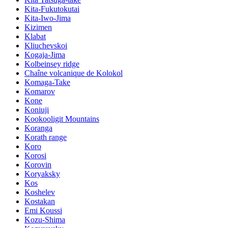
Kita-Fukutokutai
Kita-Iwo-Jima
Kizimen
Klabat
Kliuchevskoi
Kogaja-Jima
Kolbeinsey ridge
Chaîne volcanique de Kolokol
Komaga-Take
Komarov
Kone
Koniuji
Kookooligit Mountains
Koranga
Korath range
Koro
Korosi
Korovin
Koryaksky
Kos
Koshelev
Kostakan
Emi Koussi
Kozu-Shima