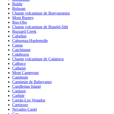
Buldir
Bulusan
Champ volcanique de Bunyaruguru
Mont Burney
Bus-Obo
Champ volcanique de Butajiri-Silti
Buzzard Creek
Cabalían
Caburgua-Huelemolle
Cagua
Caichinque
Calabozos
Champ volcanique de Calatrava
Calbuco
Callaqui
Mont Cameroun
Camiguin
Camiguin de Babuyanes
Candlemas Island
Canlaon
Carlisle
Carrán-Los Venados
Carrizozo
Nevados Casiri
Cay