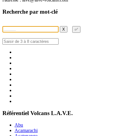
Recherche par mot-clé
X
✅
Référentiel Volcans L.A.V.E.
Abu
Acamarachi
Acatenango