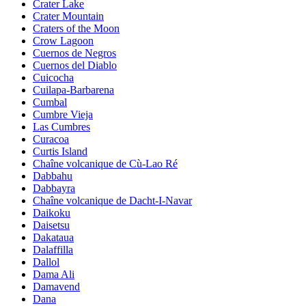
Crater Lake
Crater Mountain
Craters of the Moon
Crow Lagoon
Cuernos de Negros
Cuernos del Diablo
Cuicocha
Cuilapa-Barbarena
Cumbal
Cumbre Vieja
Las Cumbres
Curacoa
Curtis Island
Chaîne volcanique de Cù-Lao Ré
Dabbahu
Dabbayra
Chaîne volcanique de Dacht-I-Navar
Daikoku
Daisetsu
Dakataua
Dalaffilla
Dallol
Dama Ali
Damavend
Dana