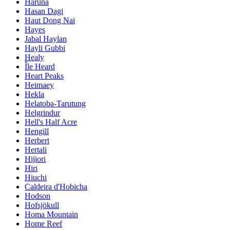
Haruna
Hasan Dagi
Haut Dong Nai
Hayes
Jabal Haylan
Hayli Gubbi
Healy
Île Heard
Heart Peaks
Heimaey
Hekla
Helatoba-Tarutung
Helgrindur
Hell's Half Acre
Hengill
Herbert
Hertali
Hijiori
Hiri
Hiuchi
Caldeira d'Hobicha
Hodson
Hofsjökull
Homa Mountain
Home Reef