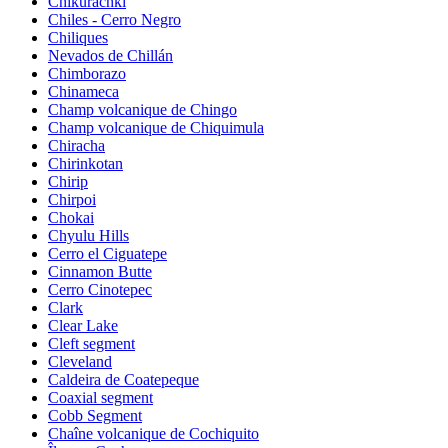
Chikurachki
Chiles - Cerro Negro
Chiliques
Nevados de Chillán
Chimborazo
Chinameca
Champ volcanique de Chingo
Champ volcanique de Chiquimula
Chiracha
Chirinkotan
Chirip
Chirpoi
Chokai
Chyulu Hills
Cerro el Ciguatepe
Cinnamon Butte
Cerro Cinotepec
Clark
Clear Lake
Cleft segment
Cleveland
Caldeira de Coatepeque
Coaxial segment
Cobb Segment
Chaîne volcanique de Cochiquito