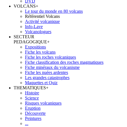
DVD
VOLCANS
+
Le tour du monde en 80 volcans
Référentiel Volcans
Activité volcanique
Info-Lave
Volcanologues
SECTEUR
PEDAGOGIQUE
+
Expositions
Fiche les volcans
Fiche les roches volcaniques
Fiche classification des roches magmatiques
Fiche minéraux du volcanisme
Fiche les nuées ardentes
Les grandes catastrophes
Maquettes et Quiz
THEMATIQUES
+
Histoire
Science
Risques volcaniques
Eruption
Découverte
Peintures
...