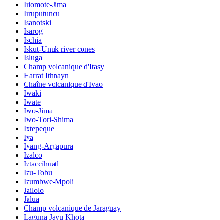
Iriomote-Jima
Irruputuncu
Isanotski
Isarog
Ischia
Iskut-Unuk river cones
Isluga
Champ volcanique d'Itasy
Harrat Ithnayn
Chaîne volcanique d'Ivao
Iwaki
Iwate
Iwo-Jima
Iwo-Tori-Shima
Ixtepeque
Iya
Iyang-Argapura
Izalco
Iztaccíhuatl
Izu-Tobu
Izumbwe-Mpoli
Jailolo
Jalua
Champ volcanique de Jaraguay
Laguna Jayu Khota