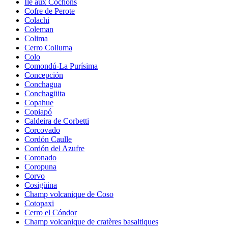
Île aux Cochons
Cofre de Perote
Colachi
Coleman
Colima
Cerro Colluma
Colo
Comondú-La Purísima
Concepción
Conchagua
Conchagüita
Copahue
Copiapó
Caldeira de Corbetti
Corcovado
Cordón Caulle
Cordón del Azufre
Coronado
Coropuna
Corvo
Cosigüina
Champ volcanique de Coso
Cotopaxi
Cerro el Cóndor
Champ volcanique de cratères basaltiques