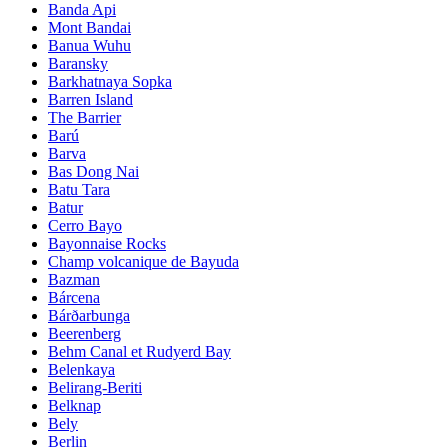
Banda Api
Mont Bandai
Banua Wuhu
Baransky
Barkhatnaya Sopka
Barren Island
The Barrier
Barú
Barva
Bas Dong Nai
Batu Tara
Batur
Cerro Bayo
Bayonnaise Rocks
Champ volcanique de Bayuda
Bazman
Bárcena
Bárðarbunga
Beerenberg
Behm Canal et Rudyerd Bay
Belenkaya
Belirang-Beriti
Belknap
Bely
Berlin