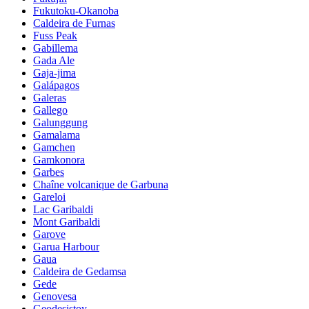
Fukutoku-Okanoba
Caldeira de Furnas
Fuss Peak
Gabillema
Gada Ale
Gaja-jima
Galápagos
Galeras
Gallego
Galunggung
Gamalama
Gamchen
Gamkonora
Garbes
Chaîne volcanique de Garbuna
Gareloi
Lac Garibaldi
Mont Garibaldi
Garove
Garua Harbour
Gaua
Caldeira de Gedamsa
Gede
Genovesa
Geodesistoy