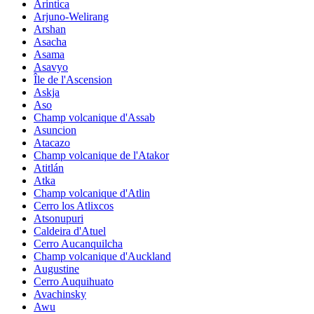
Arintica
Arjuno-Welirang
Arshan
Asacha
Asama
Asavyo
Île de l'Ascension
Askja
Aso
Champ volcanique d'Assab
Asuncion
Atacazo
Champ volcanique de l'Atakor
Atitlán
Atka
Champ volcanique d'Atlin
Cerro los Atlixcos
Atsonupuri
Caldeira d'Atuel
Cerro Aucanquilcha
Champ volcanique d'Auckland
Augustine
Cerro Auquihuato
Avachinsky
Awu