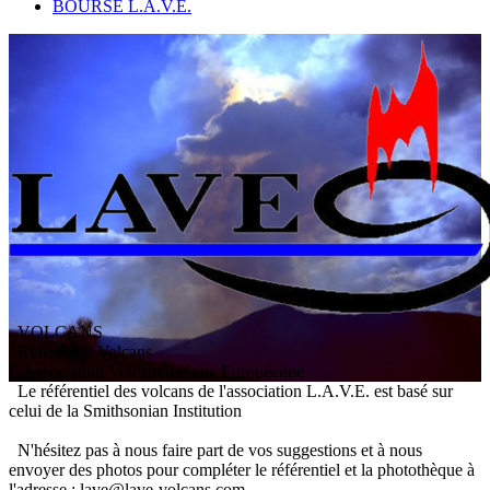
BOURSE L.A.V.E.
VOLCANS
/ Référentiel Volcans
L
'
A
ssociation
V
olcanologique
E
uropéenne
Le référentiel des volcans de l'association L.A.V.E. est basé sur
celui de la Smithsonian Institution
N'hésitez pas à nous faire part de vos suggestions et à nous
envoyer des photos pour compléter le référentiel et la photothèque à
l'adresse : lave@lave-volcans.com