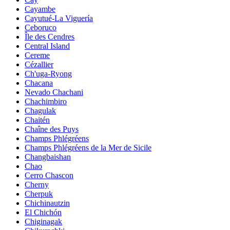
Cayambe
Cayutué-La Viguería
Ceboruco
Île des Cendres
Central Island
Cereme
Cézallier
Ch'uga-Ryong
Chacana
Nevado Chachani
Chachimbiro
Chagulak
Chaitén
Chaîne des Puys
Champs Phlégréens
Champs Phlégréens de la Mer de Sicile
Changbaishan
Chao
Cerro Chascon
Cherny
Cherpuk
Chichinautzin
El Chichón
Chiginagak