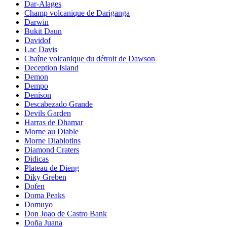
Dar-Alages
Champ volcanique de Dariganga
Darwin
Bukit Daun
Davidof
Lac Davis
Chaîne volcanique du détroit de Dawson
Deception Island
Demon
Dempo
Denison
Descabezado Grande
Devils Garden
Harras de Dhamar
Morne au Diable
Morne Diablotins
Diamond Craters
Didicas
Plateau de Dieng
Diky Greben
Dofen
Doma Peaks
Domuyo
Don Joao de Castro Bank
Doña Juana