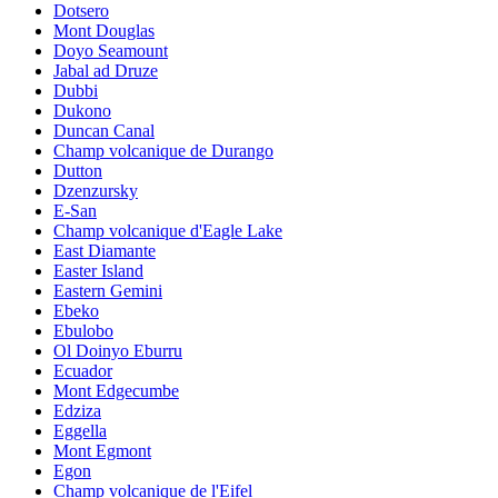
Dotsero
Mont Douglas
Doyo Seamount
Jabal ad Druze
Dubbi
Dukono
Duncan Canal
Champ volcanique de Durango
Dutton
Dzenzursky
E-San
Champ volcanique d'Eagle Lake
East Diamante
Easter Island
Eastern Gemini
Ebeko
Ebulobo
Ol Doinyo Eburru
Ecuador
Mont Edgecumbe
Edziza
Eggella
Mont Egmont
Egon
Champ volcanique de l'Eifel