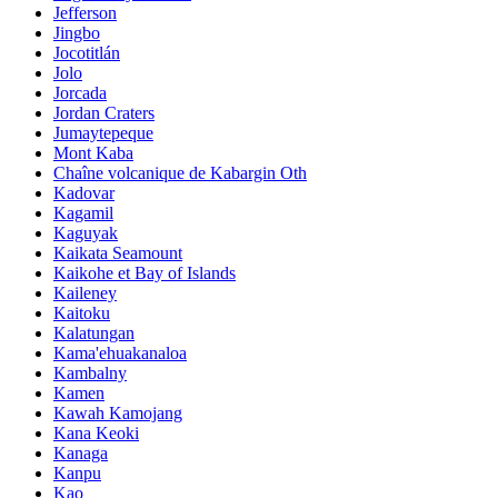
Jefferson
Jingbo
Jocotitlán
Jolo
Jorcada
Jordan Craters
Jumaytepeque
Mont Kaba
Chaîne volcanique de Kabargin Oth
Kadovar
Kagamil
Kaguyak
Kaikata Seamount
Kaikohe et Bay of Islands
Kaileney
Kaitoku
Kalatungan
Kama'ehuakanaloa
Kambalny
Kamen
Kawah Kamojang
Kana Keoki
Kanaga
Kanpu
Kao