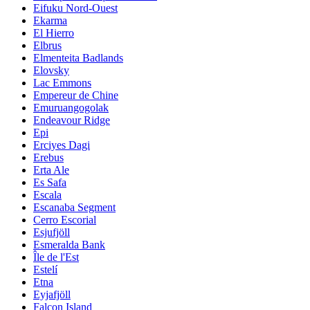
Eifuku Nord-Ouest
Ekarma
El Hierro
Elbrus
Elmenteita Badlands
Elovsky
Lac Emmons
Empereur de Chine
Emuruangogolak
Endeavour Ridge
Epi
Erciyes Dagi
Erebus
Erta Ale
Es Safa
Escala
Escanaba Segment
Cerro Escorial
Esjufjöll
Esmeralda Bank
Île de l'Est
Estelí
Etna
Eyjafjöll
Falcon Island