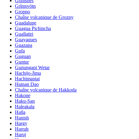
Grimsnes
Grímsvötn
Groppo
Chaîne volcanique de Grozny
Guadalupe
Guagua Pichincha
Guallatiri
Guayaques
Guazapa
Gufa
Guguan
Guntur
Gunungapi Wetar
Hachijo-Jima
Hachimantai
Hainan Dao
Chaîne volcanique de Hakkoda
Hakone
Haku-San
Haleakala
Halla
Hanish
Hargy
Harrah
Haruj