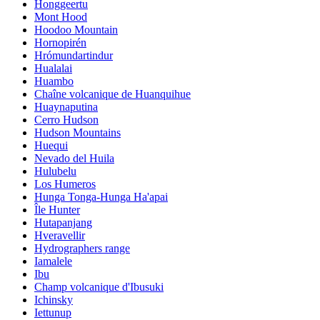
Honggeertu
Mont Hood
Hoodoo Mountain
Hornopirén
Hrómundartindur
Hualalai
Huambo
Chaîne volcanique de Huanquihue
Huaynaputina
Cerro Hudson
Hudson Mountains
Huequi
Nevado del Huila
Hulubelu
Los Humeros
Hunga Tonga-Hunga Ha'apai
Île Hunter
Hutapanjang
Hveravellir
Hydrographers range
Iamalele
Ibu
Champ volcanique d'Ibusuki
Ichinsky
Iettunup