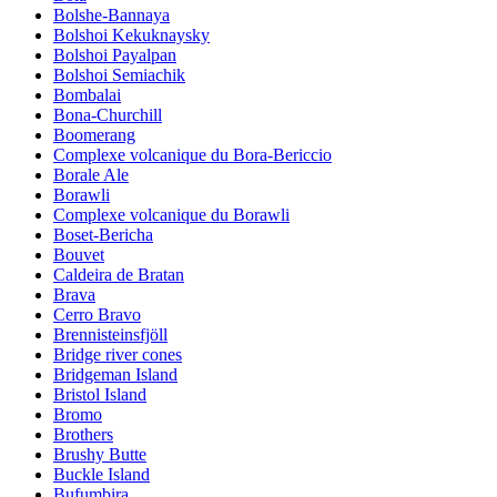
Bolshe-Bannaya
Bolshoi Kekuknaysky
Bolshoi Payalpan
Bolshoi Semiachik
Bombalai
Bona-Churchill
Boomerang
Complexe volcanique du Bora-Bericcio
Borale Ale
Borawli
Complexe volcanique du Borawli
Boset-Bericha
Bouvet
Caldeira de Bratan
Brava
Cerro Bravo
Brennisteinsfjöll
Bridge river cones
Bridgeman Island
Bristol Island
Bromo
Brothers
Brushy Butte
Buckle Island
Bufumbira