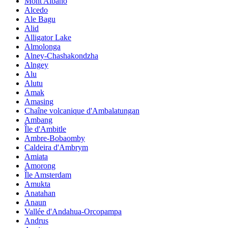
Mont Albano
Alcedo
Ale Bagu
Alid
Alligator Lake
Almolonga
Alney-Chashakondzha
Alngey
Alu
Alutu
Amak
Amasing
Chaîne volcanique d'Ambalatungan
Ambang
Île d'Ambitle
Ambre-Bobaomby
Caldeira d'Ambrym
Amiata
Amorong
Île Amsterdam
Amukta
Anatahan
Anaun
Vallée d'Andahua-Orcopampa
Andrus