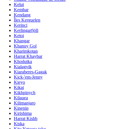
Kelut
Kembar
Kendang
Îles Kerguelen
Kerinci
Kerlingarfjöll
Ketoi
Khangar
Khanuy Gol
Kharimkotan
Harrat Khaybar
Khodutka
Kialagvik
Kiaraberes-Gagak
Kick-'em-Jenny
Kieyo
Kikai
Kikhpinych
Kilauea
Kilimanjaro
Kinenin
Kirishima
Harrat Kishb
Kiska
Kita Yatsuga-take