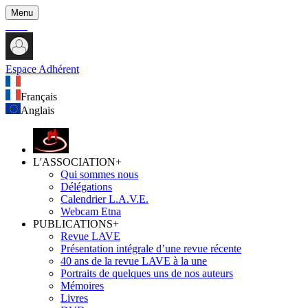
Menu
Espace Adhérent
Français
Anglais
L'ASSOCIATION
+
Qui sommes nous
Délégations
Calendrier L.A.V.E.
Webcam Etna
PUBLICATIONS
+
Revue LAVE
Présentation intégrale d’une revue récente
40 ans de la revue LAVE à la une
Portraits de quelques uns de nos auteurs
Mémoires
Livres