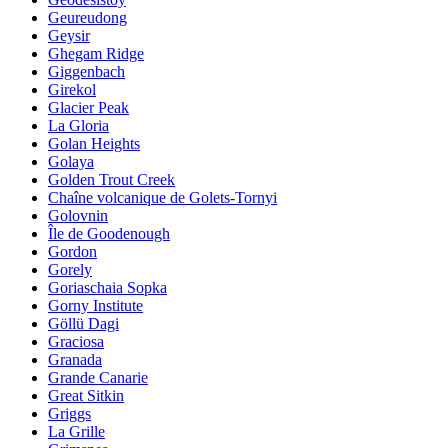
Geureudong
Geysir
Ghegam Ridge
Giggenbach
Girekol
Glacier Peak
La Gloria
Golan Heights
Golaya
Golden Trout Creek
Chaîne volcanique de Golets-Tornyi
Golovnin
Île de Goodenough
Gordon
Gorely
Goriaschaia Sopka
Gorny Institute
Göllü Dagi
Graciosa
Granada
Grande Canarie
Great Sitkin
Griggs
La Grille