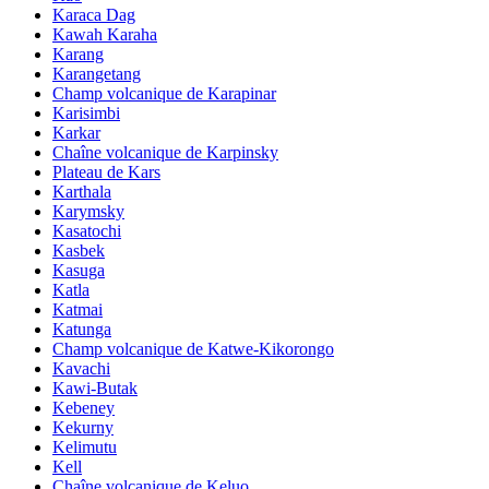
Karaca Dag
Kawah Karaha
Karang
Karangetang
Champ volcanique de Karapinar
Karisimbi
Karkar
Chaîne volcanique de Karpinsky
Plateau de Kars
Karthala
Karymsky
Kasatochi
Kasbek
Kasuga
Katla
Katmai
Katunga
Champ volcanique de Katwe-Kikorongo
Kavachi
Kawi-Butak
Kebeney
Kekurny
Kelimutu
Kell
Chaîne volcanique de Keluo