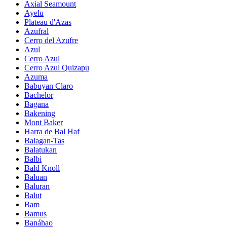
Axial Seamount
Ayelu
Plateau d'Azas
Azufral
Cerro del Azufre
Azul
Cerro Azul
Cerro Azul Quizapu
Azuma
Babuyan Claro
Bachelor
Bagana
Bakening
Mont Baker
Harra de Bal Haf
Balagan-Tas
Balatukan
Balbi
Bald Knoll
Baluan
Baluran
Balut
Bam
Bamus
Banáhao