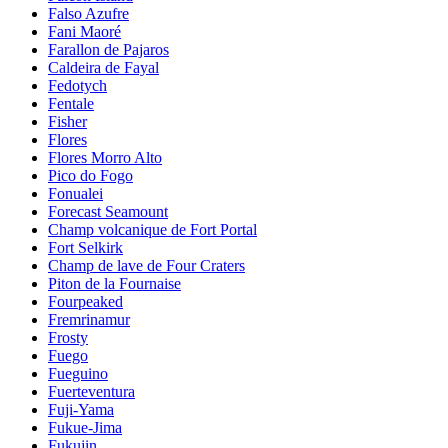
Falso Azufre
Fani Maoré
Farallon de Pajaros
Caldeira de Fayal
Fedotych
Fentale
Fisher
Flores
Flores Morro Alto
Pico do Fogo
Fonualei
Forecast Seamount
Champ volcanique de Fort Portal
Fort Selkirk
Champ de lave de Four Craters
Piton de la Fournaise
Fourpeaked
Fremrinamur
Frosty
Fuego
Fueguino
Fuerteventura
Fuji-Yama
Fukue-Jima
Fukujin