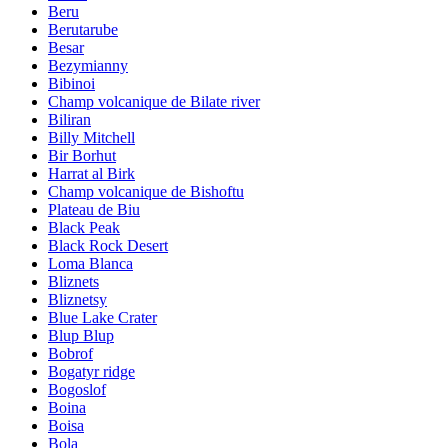
Beru
Berutarube
Besar
Bezymianny
Bibinoi
Champ volcanique de Bilate river
Biliran
Billy Mitchell
Bir Borhut
Harrat al Birk
Champ volcanique de Bishoftu
Plateau de Biu
Black Peak
Black Rock Desert
Loma Blanca
Bliznets
Bliznetsy
Blue Lake Crater
Blup Blup
Bobrof
Bogatyr ridge
Bogoslof
Boina
Boisa
Bola