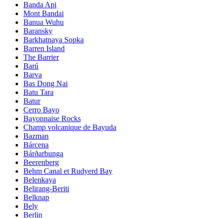
Banda Api
Mont Bandai
Banua Wuhu
Baransky
Barkhatnaya Sopka
Barren Island
The Barrier
Barú
Barva
Bas Dong Nai
Batu Tara
Batur
Cerro Bayo
Bayonnaise Rocks
Champ volcanique de Bayuda
Bazman
Bárcena
Bárðarbunga
Beerenberg
Behm Canal et Rudyerd Bay
Belenkaya
Belirang-Beriti
Belknap
Bely
Berlin