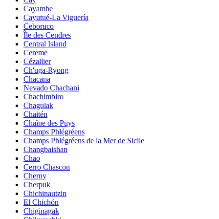
Cayambe
Cayutué-La Viguería
Ceboruco
Île des Cendres
Central Island
Cereme
Cézallier
Ch'uga-Ryong
Chacana
Nevado Chachani
Chachimbiro
Chagulak
Chaitén
Chaîne des Puys
Champs Phlégréens
Champs Phlégréens de la Mer de Sicile
Changbaishan
Chao
Cerro Chascon
Cherny
Cherpuk
Chichinautzin
El Chichón
Chiginagak