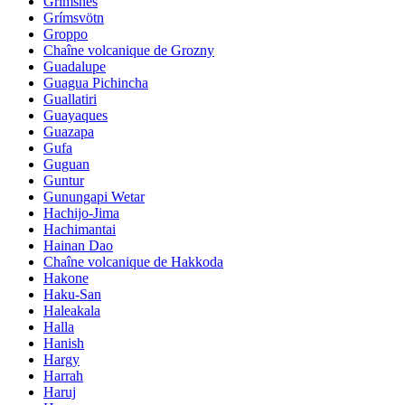
Grimsnes
Grímsvötn
Groppo
Chaîne volcanique de Grozny
Guadalupe
Guagua Pichincha
Guallatiri
Guayaques
Guazapa
Gufa
Guguan
Guntur
Gunungapi Wetar
Hachijo-Jima
Hachimantai
Hainan Dao
Chaîne volcanique de Hakkoda
Hakone
Haku-San
Haleakala
Halla
Hanish
Hargy
Harrah
Haruj