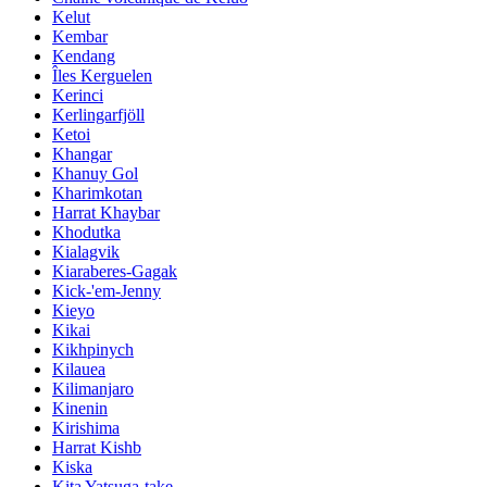
Kelut
Kembar
Kendang
Îles Kerguelen
Kerinci
Kerlingarfjöll
Ketoi
Khangar
Khanuy Gol
Kharimkotan
Harrat Khaybar
Khodutka
Kialagvik
Kiaraberes-Gagak
Kick-'em-Jenny
Kieyo
Kikai
Kikhpinych
Kilauea
Kilimanjaro
Kinenin
Kirishima
Harrat Kishb
Kiska
Kita Yatsuga-take