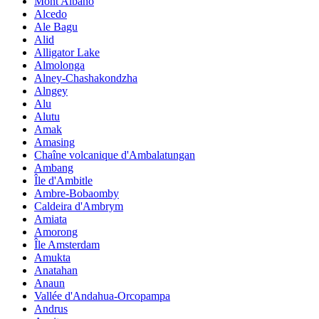
Mont Albano
Alcedo
Ale Bagu
Alid
Alligator Lake
Almolonga
Alney-Chashakondzha
Alngey
Alu
Alutu
Amak
Amasing
Chaîne volcanique d'Ambalatungan
Ambang
Île d'Ambitle
Ambre-Bobaomby
Caldeira d'Ambrym
Amiata
Amorong
Île Amsterdam
Amukta
Anatahan
Anaun
Vallée d'Andahua-Orcopampa
Andrus