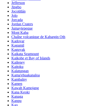
Jefferson
Jingbo
Jocotitlán
Jolo
Jorcada
Jordan Craters
Jumaytepeque
Mont Kaba
Chaîne volcanique de Kabargin Oth
Kadovar
Kagamil
Kaguyak
Kaikata Seamount
Kaikohe et Bay of Islands
Kaileney
Kaitoku
Kalatungan
Kama'ehuakanaloa
Kambalny
Kamen
Kawah Kamojang
Kana Keoki
Kanaga
Kanpu
Kao