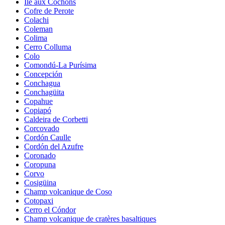
Île aux Cochons
Cofre de Perote
Colachi
Coleman
Colima
Cerro Colluma
Colo
Comondú-La Purísima
Concepción
Conchagua
Conchagüita
Copahue
Copiapó
Caldeira de Corbetti
Corcovado
Cordón Caulle
Cordón del Azufre
Coronado
Coropuna
Corvo
Cosigüina
Champ volcanique de Coso
Cotopaxi
Cerro el Cóndor
Champ volcanique de cratères basaltiques