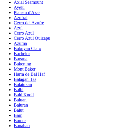
Axial Seamount
Ayelu
Plateau d'Azas
Azufral
Cerro del Azufre
Azul
Cerro Azul
Cerro Azul Quizapu
Azuma
Babuyan Claro
Bachelor
Bagana
Bakening
Mont Baker
Harra de Bal Haf
Balagan-Tas
Balatukan
Balbi
Bald Knoll
Baluan
Baluran
Balut
Bam
Bamus
Banáhao