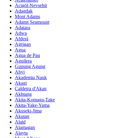
Acigöl-Nevsehir
Adagdak
Mont Adams
Adams Seamount
Adatara
Adwa
Afderà
Agrigan
Agua
Agua de Pau
Aguilera
Gunung Agung
Ahyi
Akademia Nauk
Akagi
Caldeira d'Akan
Akhtang
Akita-Komaga-Take
Akita-Yake-Yama
Akuseki-Jima
Akutan
Alaid
Alamagan
Alayta