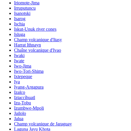
Iriomote-Jima
Irruputuncu
Isanotski
Isarog
Ischia
Iskut-Unuk river cones
Isluga
Champ volcanique d'Itasy
Harrat Ithnayn
Chaîne volcanique d'Ivao
Iwaki
Iwate
Iwo-Jima
Iwo-Tori-Shima
Ixtepeque
Iya
Iyang-Argapura
Izalco
Iztaccíhuatl
Izu-Tobu
Izumbwe-Mpoli
Jailolo
Jalua
Champ volcanique de Jaraguay
Laguna Jayu Khota