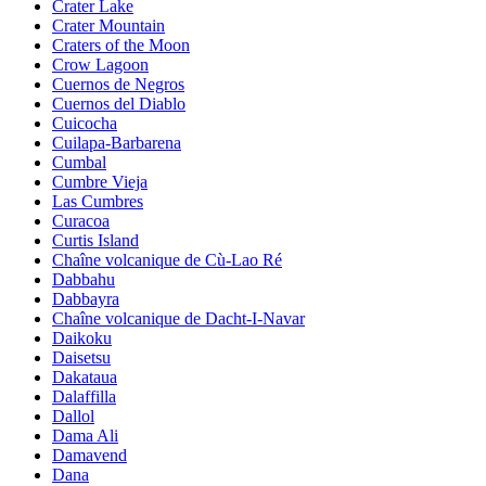
Crater Lake
Crater Mountain
Craters of the Moon
Crow Lagoon
Cuernos de Negros
Cuernos del Diablo
Cuicocha
Cuilapa-Barbarena
Cumbal
Cumbre Vieja
Las Cumbres
Curacoa
Curtis Island
Chaîne volcanique de Cù-Lao Ré
Dabbahu
Dabbayra
Chaîne volcanique de Dacht-I-Navar
Daikoku
Daisetsu
Dakataua
Dalaffilla
Dallol
Dama Ali
Damavend
Dana