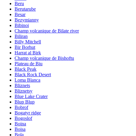
Beru
Berutarube
Besar
Bezymianny
Bibinoi
Champ volcanique de Bilate river
Biliran
Billy Mitchell
Bir Borhut
Harrat al Birk
Champ volcanique de Bishoftu
Plateau de Biu
Black Peak
Black Rock Desert
Loma Blanca
Bliznets
Bliznetsy
Blue Lake Crater
Blup Blup
Bobrof
Bogatyr ridge
Bogoslof
Boina
Boisa
Bola