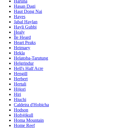
Haruna
Hasan Dagi
Haut Dong Nai
Hayes
Jabal Haylan
Hayli Gubbi
Healy
Île Heard
Heart Peaks
Heimaey
Hekla
Helatoba-Tarutung
Helgrindur
Hell's Half Acre
Hengill
Herbert
Hertali
Hijiori
Hiri
Hiuchi
Caldeira d'Hobicha
Hodson
Hofsjökull
Homa Mountain
Home Reef