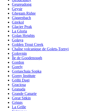
Geureudong
Geysir
Ghegam Ridge
Giggenbach
Girekol
Glacier Peak
La Gloria
Golan Heights
Golaya
Golden Trout Creek
Chaîne volcanique de Golets-Tornyi
Golovnin
Île de Goodenough
Gordon
Gorely
Goriaschaia Sopka
Gorny Institute
Göllü Dagi
Graciosa
Granada
Grande Canarie
Great Sitkin
Griggs
La Grille