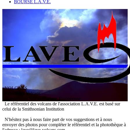
BOURSE L.A.V.E.
VOLCANS
/ Référentiel Volcans
L
'
A
ssociation
V
olcanologique
E
uropéenne
Le référentiel des volcans de l'association L.A.V.E. est basé sur
celui de la Smithsonian Institution
N'hésitez pas à nous faire part de vos suggestions et à nous
envoyer des photos pour compléter le référentiel et la photothèque à
l'adresse : lave@lave-volcans.com