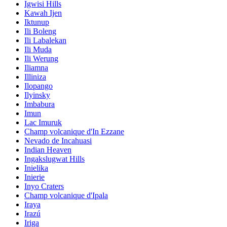
Igwisi Hills
Kawah Ijen
Iktunup
Ili Boleng
Ili Labalekan
Ili Muda
Ili Werung
Iliamna
Illiniza
Ilopango
Ilyinsky
Imbabura
Imun
Lac Imuruk
Champ volcanique d'In Ezzane
Nevado de Incahuasi
Indian Heaven
Ingakslugwat Hills
Inielika
Inierie
Inyo Craters
Champ volcanique d'Ipala
Iraya
Irazú
Iriga