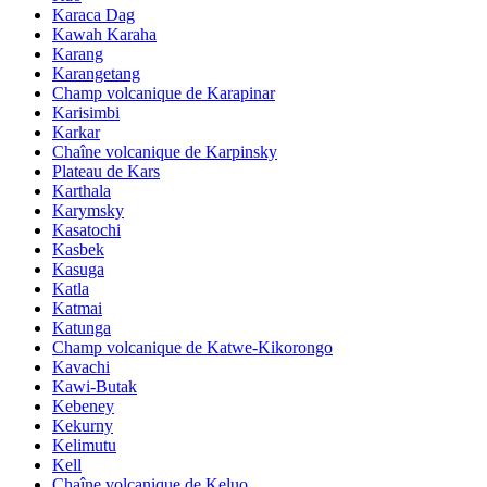
Karaca Dag
Kawah Karaha
Karang
Karangetang
Champ volcanique de Karapinar
Karisimbi
Karkar
Chaîne volcanique de Karpinsky
Plateau de Kars
Karthala
Karymsky
Kasatochi
Kasbek
Kasuga
Katla
Katmai
Katunga
Champ volcanique de Katwe-Kikorongo
Kavachi
Kawi-Butak
Kebeney
Kekurny
Kelimutu
Kell
Chaîne volcanique de Keluo