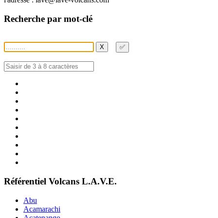
Recherche par mot-clé
X
✅
Référentiel Volcans L.A.V.E.
Abu
Acamarachi
Acatenango