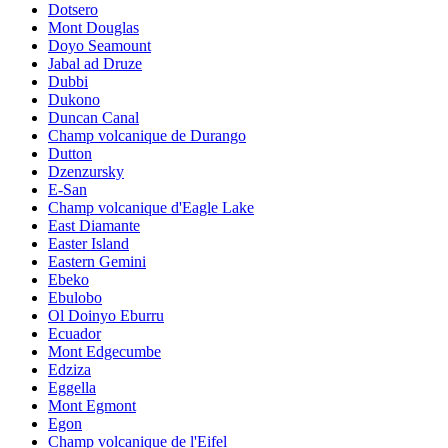
Dotsero
Mont Douglas
Doyo Seamount
Jabal ad Druze
Dubbi
Dukono
Duncan Canal
Champ volcanique de Durango
Dutton
Dzenzursky
E-San
Champ volcanique d'Eagle Lake
East Diamante
Easter Island
Eastern Gemini
Ebeko
Ebulobo
Ol Doinyo Eburru
Ecuador
Mont Edgecumbe
Edziza
Eggella
Mont Egmont
Egon
Champ volcanique de l'Eifel