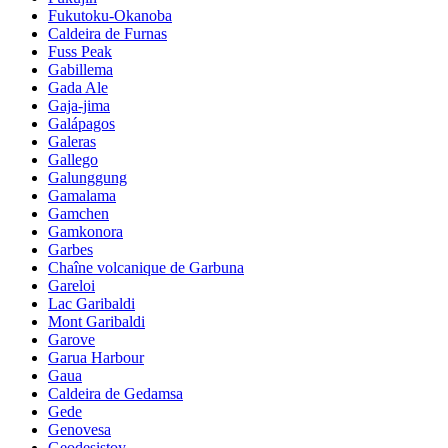
Fukutoku-Okanoba
Caldeira de Furnas
Fuss Peak
Gabillema
Gada Ale
Gaja-jima
Galápagos
Galeras
Gallego
Galunggung
Gamalama
Gamchen
Gamkonora
Garbes
Chaîne volcanique de Garbuna
Gareloi
Lac Garibaldi
Mont Garibaldi
Garove
Garua Harbour
Gaua
Caldeira de Gedamsa
Gede
Genovesa
Geodesistoy