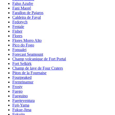
Falso Azufre
Fani Maoré
Farallon de Pajaros
Caldeira de Fayal
Fedotych
Fentale
Fisher
Flores
Flores Morro Alto
Pico do Fogo
Fonualei
Forecast Seamount
Champ volcanique de Fort Portal
Fort Selkirk
Champ de lave de Four Craters
Piton de la Fournaise
Fourpeaked
Fremrinamur
Frosty
Fuego
Fueguino
Fuerteventura
Fuji-Yama
Fukue-Jima
Fukujin