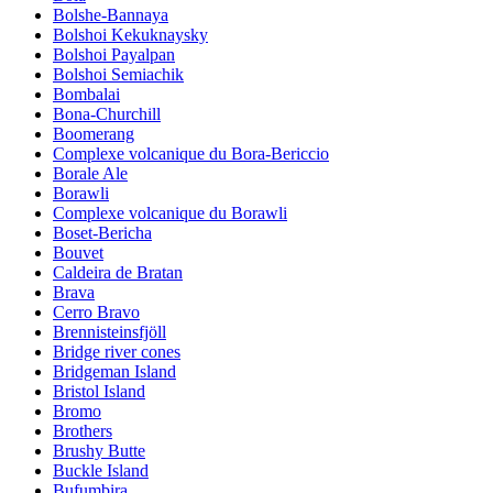
Bolshe-Bannaya
Bolshoi Kekuknaysky
Bolshoi Payalpan
Bolshoi Semiachik
Bombalai
Bona-Churchill
Boomerang
Complexe volcanique du Bora-Bericcio
Borale Ale
Borawli
Complexe volcanique du Borawli
Boset-Bericha
Bouvet
Caldeira de Bratan
Brava
Cerro Bravo
Brennisteinsfjöll
Bridge river cones
Bridgeman Island
Bristol Island
Bromo
Brothers
Brushy Butte
Buckle Island
Bufumbira