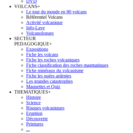
DVD
VOLCANS
+
Le tour du monde en 80 volcans
Référentiel Volcans
Activité volcanique
Info-Lave
Volcanologues
SECTEUR
PEDAGOGIQUE
+
Expositions
Fiche les volcans
Fiche les roches volcaniques
Fiche classification des roches magmatiques
Fiche minéraux du volcanisme
Fiche les nuées ardentes
Les grandes catastrophes
Maquettes et Quiz
THEMATIQUES
+
Histoire
Science
Risques volcaniques
Eruption
Découverte
Peintures
...