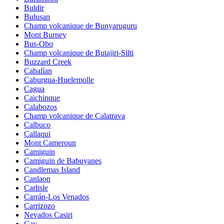
Buldir
Bulusan
Champ volcanique de Bunyaruguru
Mont Burney
Bus-Obo
Champ volcanique de Butajiri-Silti
Buzzard Creek
Cabalían
Caburgua-Huelemolle
Cagua
Caichinque
Calabozos
Champ volcanique de Calatrava
Calbuco
Callaqui
Mont Cameroun
Camiguin
Camiguin de Babuyanes
Candlemas Island
Canlaon
Carlisle
Carrán-Los Venados
Carrizozo
Nevados Casiri
Cay