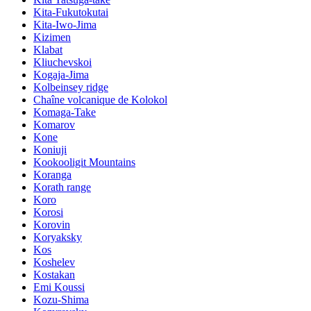
Kita-Fukutokutai
Kita-Iwo-Jima
Kizimen
Klabat
Kliuchevskoi
Kogaja-Jima
Kolbeinsey ridge
Chaîne volcanique de Kolokol
Komaga-Take
Komarov
Kone
Koniuji
Kookooligit Mountains
Koranga
Korath range
Koro
Korosi
Korovin
Koryaksky
Kos
Koshelev
Kostakan
Emi Koussi
Kozu-Shima