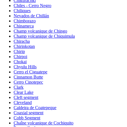
Chikurachki
Chiles - Cerro Negro
Chiliques
Nevados de Chillán
Chimborazo
Chinameca
Champ volcanique de Chingo
Champ volcanique de Chiquimula
Chiracha
Chirinkotan
Chirip
Chirpoi
Chokai
Chyulu Hills
Cerro el Ciguatepe
Cinnamon Butte
Cerro Cinotepec
Clark
Clear Lake
Cleft segment
Cleveland
Caldeira de Coatepeque
Coaxial segment
Cobb Segment
Chaîne volcanique de Cochiquito