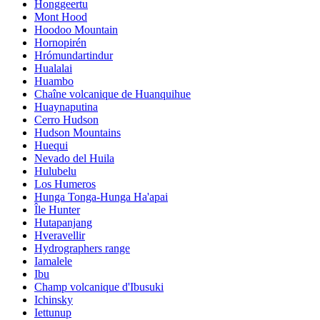
Honggeertu
Mont Hood
Hoodoo Mountain
Hornopirén
Hrómundartindur
Hualalai
Huambo
Chaîne volcanique de Huanquihue
Huaynaputina
Cerro Hudson
Hudson Mountains
Huequi
Nevado del Huila
Hulubelu
Los Humeros
Hunga Tonga-Hunga Ha'apai
Île Hunter
Hutapanjang
Hveravellir
Hydrographers range
Iamalele
Ibu
Champ volcanique d'Ibusuki
Ichinsky
Iettunup