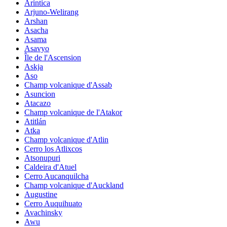
Arintica
Arjuno-Welirang
Arshan
Asacha
Asama
Asavyo
Île de l'Ascension
Askja
Aso
Champ volcanique d'Assab
Asuncion
Atacazo
Champ volcanique de l'Atakor
Atitlán
Atka
Champ volcanique d'Atlin
Cerro los Atlixcos
Atsonupuri
Caldeira d'Atuel
Cerro Aucanquilcha
Champ volcanique d'Auckland
Augustine
Cerro Auquihuato
Avachinsky
Awu