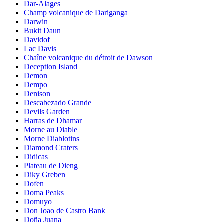
Dar-Alages
Champ volcanique de Dariganga
Darwin
Bukit Daun
Davidof
Lac Davis
Chaîne volcanique du détroit de Dawson
Deception Island
Demon
Dempo
Denison
Descabezado Grande
Devils Garden
Harras de Dhamar
Morne au Diable
Morne Diablotins
Diamond Craters
Didicas
Plateau de Dieng
Diky Greben
Dofen
Doma Peaks
Domuyo
Don Joao de Castro Bank
Doña Juana