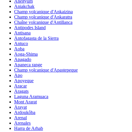
Aneityum
Aniakchak
Champ volcanique d'Ankaizina
Champ volcanique d'Ankaratra
Chaîne volcanique d'Antillanca
Antipodes Island
Antisana
Antofagasta de la Sierra
Antuco
Aoba
Aoga-Shima
Apagado
Apaneca range
Champ volcanique d'Apastepeque
Apo
Apoyeque
Aracar
Aragats
Laguna Aramuaca
Mont Ararat
Arayat
Ardoukôba
Arenal
Arenales
Harra de Arhab