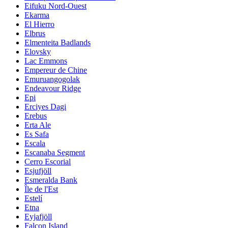
Eifuku Nord-Ouest
Ekarma
El Hierro
Elbrus
Elmenteita Badlands
Elovsky
Lac Emmons
Empereur de Chine
Emuruangogolak
Endeavour Ridge
Epi
Erciyes Dagi
Erebus
Erta Ale
Es Safa
Escala
Escanaba Segment
Cerro Escorial
Esjufjöll
Esmeralda Bank
Île de l'Est
Estelí
Etna
Eyjafjöll
Falcon Island