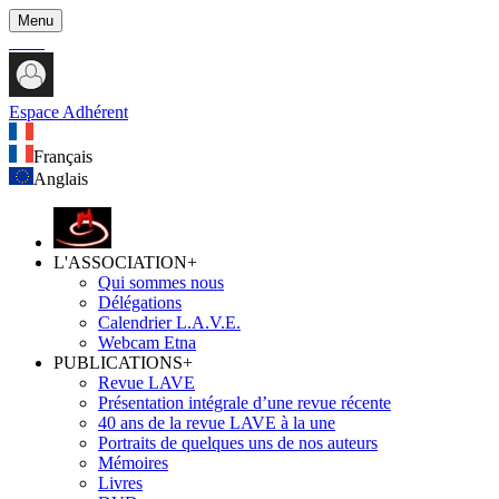
Menu
Espace Adhérent
Français
Anglais
L'ASSOCIATION
+
Qui sommes nous
Délégations
Calendrier L.A.V.E.
Webcam Etna
PUBLICATIONS
+
Revue LAVE
Présentation intégrale d’une revue récente
40 ans de la revue LAVE à la une
Portraits de quelques uns de nos auteurs
Mémoires
Livres