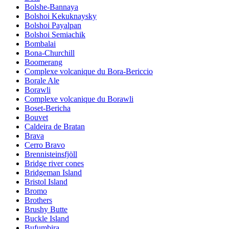
Bolshe-Bannaya
Bolshoi Kekuknaysky
Bolshoi Payalpan
Bolshoi Semiachik
Bombalai
Bona-Churchill
Boomerang
Complexe volcanique du Bora-Bericcio
Borale Ale
Borawli
Complexe volcanique du Borawli
Boset-Bericha
Bouvet
Caldeira de Bratan
Brava
Cerro Bravo
Brennisteinsfjöll
Bridge river cones
Bridgeman Island
Bristol Island
Bromo
Brothers
Brushy Butte
Buckle Island
Bufumbira