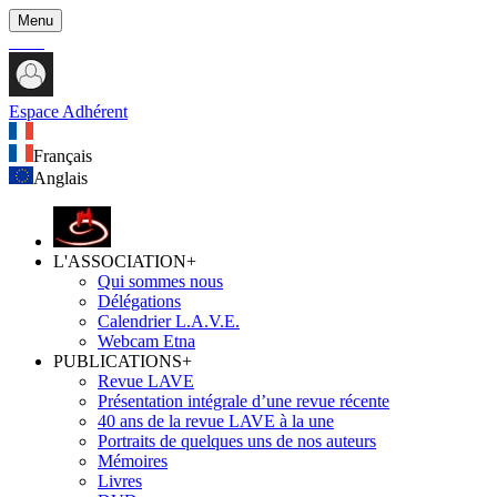
Menu
Espace Adhérent
Français
Anglais
L'ASSOCIATION
+
Qui sommes nous
Délégations
Calendrier L.A.V.E.
Webcam Etna
PUBLICATIONS
+
Revue LAVE
Présentation intégrale d’une revue récente
40 ans de la revue LAVE à la une
Portraits de quelques uns de nos auteurs
Mémoires
Livres