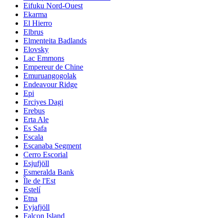
Eifuku Nord-Ouest
Ekarma
El Hierro
Elbrus
Elmenteita Badlands
Elovsky
Lac Emmons
Empereur de Chine
Emuruangogolak
Endeavour Ridge
Epi
Erciyes Dagi
Erebus
Erta Ale
Es Safa
Escala
Escanaba Segment
Cerro Escorial
Esjufjöll
Esmeralda Bank
Île de l'Est
Estelí
Etna
Eyjafjöll
Falcon Island