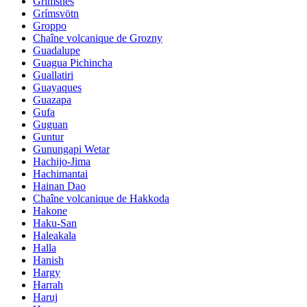
Grimsnes
Grímsvötn
Groppo
Chaîne volcanique de Grozny
Guadalupe
Guagua Pichincha
Guallatiri
Guayaques
Guazapa
Gufa
Guguan
Guntur
Gunungapi Wetar
Hachijo-Jima
Hachimantai
Hainan Dao
Chaîne volcanique de Hakkoda
Hakone
Haku-San
Haleakala
Halla
Hanish
Hargy
Harrah
Haruj