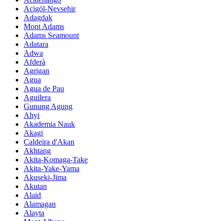
Acigöl-Nevsehir
Adagdak
Mont Adams
Adams Seamount
Adatara
Adwa
Afderà
Agrigan
Agua
Agua de Pau
Aguilera
Gunung Agung
Ahyi
Akademia Nauk
Akagi
Caldeira d'Akan
Akhtang
Akita-Komaga-Take
Akita-Yake-Yama
Akuseki-Jima
Akutan
Alaid
Alamagan
Alayta