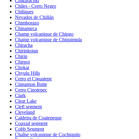
Chikurachki
Chiles - Cerro Negro
Chiliques
Nevados de Chillán
Chimborazo
Chinameca
Champ volcanique de Chingo
Champ volcanique de Chiquimula
Chiracha
Chirinkotan
Chirip
Chirpoi
Chokai
Chyulu Hills
Cerro el Ciguatepe
Cinnamon Butte
Cerro Cinotepec
Clark
Clear Lake
Cleft segment
Cleveland
Caldeira de Coatepeque
Coaxial segment
Cobb Segment
Chaîne volcanique de Cochiquito