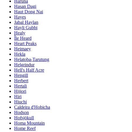
Haruna
Hasan Dagi
Haut Dong Nai
Hayes
Jabal Haylan
Hayli Gubbi
Healy
Île Heard
Heart Peaks
Heimaey
Hekla
Helatoba-Tarutung
Helgrindur
Hell's Half Acre
Hengill
Herbert
Hertali
Hijiori
Hiri
Hiuchi
Caldeira d'Hobicha
Hodson
Hofsjökull
Homa Mountain
Home Reef