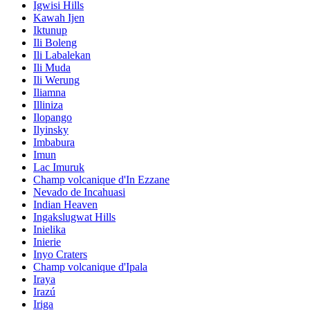
Igwisi Hills
Kawah Ijen
Iktunup
Ili Boleng
Ili Labalekan
Ili Muda
Ili Werung
Iliamna
Illiniza
Ilopango
Ilyinsky
Imbabura
Imun
Lac Imuruk
Champ volcanique d'In Ezzane
Nevado de Incahuasi
Indian Heaven
Ingakslugwat Hills
Inielika
Inierie
Inyo Craters
Champ volcanique d'Ipala
Iraya
Irazú
Iriga