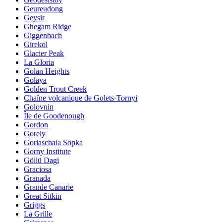
Geureudong
Geysir
Ghegam Ridge
Giggenbach
Girekol
Glacier Peak
La Gloria
Golan Heights
Golaya
Golden Trout Creek
Chaîne volcanique de Golets-Tornyi
Golovnin
Île de Goodenough
Gordon
Gorely
Goriaschaia Sopka
Gorny Institute
Göllü Dagi
Graciosa
Granada
Grande Canarie
Great Sitkin
Griggs
La Grille