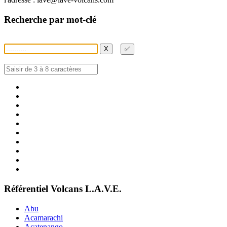
Recherche par mot-clé
X
✅
Référentiel Volcans L.A.V.E.
Abu
Acamarachi
Acatenango