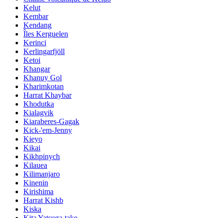
Kelut
Kembar
Kendang
Îles Kerguelen
Kerinci
Kerlingarfjöll
Ketoi
Khangar
Khanuy Gol
Kharimkotan
Harrat Khaybar
Khodutka
Kialagvik
Kiaraberes-Gagak
Kick-'em-Jenny
Kieyo
Kikai
Kikhpinych
Kilauea
Kilimanjaro
Kinenin
Kirishima
Harrat Kishb
Kiska
Kita Yatsuga-take