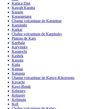
Karaca Dag
Kawah Karaha
Karang
Karangetang
Champ volcanique de Karapinar
Karisimbi
Karkar
Chaîne volcanique de Karpinsky
Plateau de Kars
Karthala
Karymsky
Kasatochi
Kasbek
Kasuga
Katla
Katmai
Katunga
Champ volcanique de Katwe-Kikorongo
Kavachi
Kawi-Butak
Kebeney
Kekurny
Kelimutu
Kell
Chaîne volcanique de Keluo