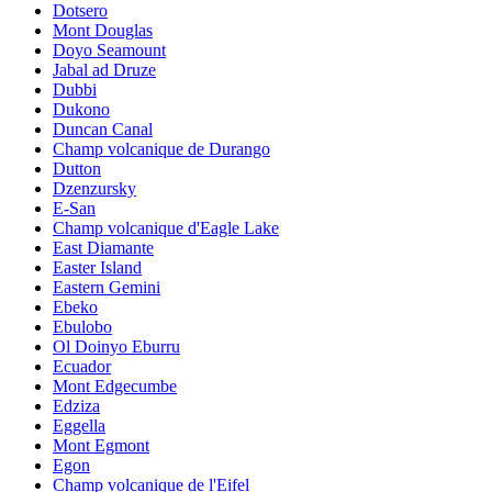
Dotsero
Mont Douglas
Doyo Seamount
Jabal ad Druze
Dubbi
Dukono
Duncan Canal
Champ volcanique de Durango
Dutton
Dzenzursky
E-San
Champ volcanique d'Eagle Lake
East Diamante
Easter Island
Eastern Gemini
Ebeko
Ebulobo
Ol Doinyo Eburru
Ecuador
Mont Edgecumbe
Edziza
Eggella
Mont Egmont
Egon
Champ volcanique de l'Eifel