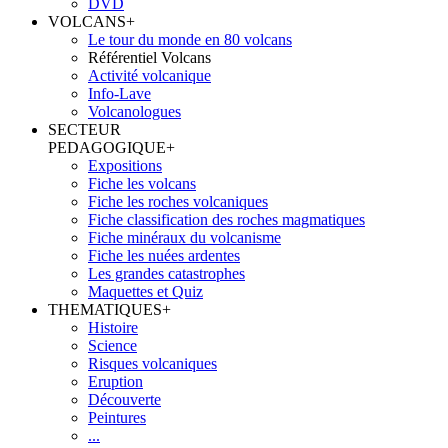
DVD
VOLCANS
+
Le tour du monde en 80 volcans
Référentiel Volcans
Activité volcanique
Info-Lave
Volcanologues
SECTEUR
PEDAGOGIQUE
+
Expositions
Fiche les volcans
Fiche les roches volcaniques
Fiche classification des roches magmatiques
Fiche minéraux du volcanisme
Fiche les nuées ardentes
Les grandes catastrophes
Maquettes et Quiz
THEMATIQUES
+
Histoire
Science
Risques volcaniques
Eruption
Découverte
Peintures
...