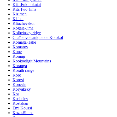
Kita-Fukutokutai
Kita-Iwo-Jima
Kizimen
Klabat
Kliuchevskoi
Kogaja-Jima
Kolbeinsey ridge
Chaîne volcanique de Kolokol
Komaga-Take
Komarov
Kone
Koniuji
Kookooligit Mountains
Koranga
Korath range
Koro
Korosi
Korovin
Koryaksky
Kos
Koshelev
Kostakan
Emi Koussi
Kozu-Shima