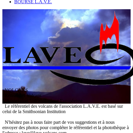
BOURSE L.A.V.E.
VOLCANS
/ Référentiel Volcans
L
'
A
ssociation
V
olcanologique
E
uropéenne
Le référentiel des volcans de l'association L.A.V.E. est basé sur
celui de la Smithsonian Institution
N'hésitez pas à nous faire part de vos suggestions et à nous
envoyer des photos pour compléter le référentiel et la photothèque à
l'adresse : lave@lave-volcans.com