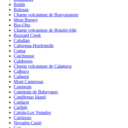
Buldir
Bulusan
Champ volcanique de Bunyaruguru
Mont Burney
Bus-Obo
Champ volcanique de Butajiri-Silti
Buzzard Creek
Cabalían
Caburgua-Huelemolle
Cagua
Caichinque
Calabozos
Champ volcanique de Calatrava
Calbuco
Callaqui
Mont Cameroun
Camiguin
Camiguin de Babuyanes
Candlemas Island
Canlaon
Carlisle
Carrán-Los Venados
Carrizozo
Nevados Casiri
Cay