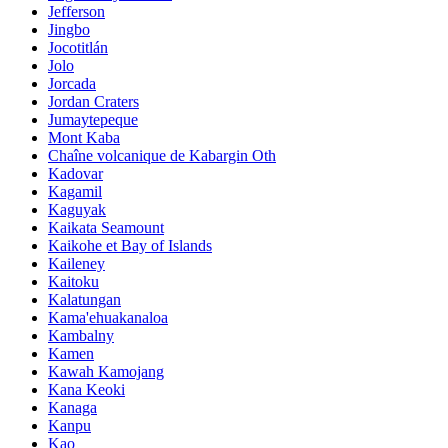
Jefferson
Jingbo
Jocotitlán
Jolo
Jorcada
Jordan Craters
Jumaytepeque
Mont Kaba
Chaîne volcanique de Kabargin Oth
Kadovar
Kagamil
Kaguyak
Kaikata Seamount
Kaikohe et Bay of Islands
Kaileney
Kaitoku
Kalatungan
Kama'ehuakanaloa
Kambalny
Kamen
Kawah Kamojang
Kana Keoki
Kanaga
Kanpu
Kao