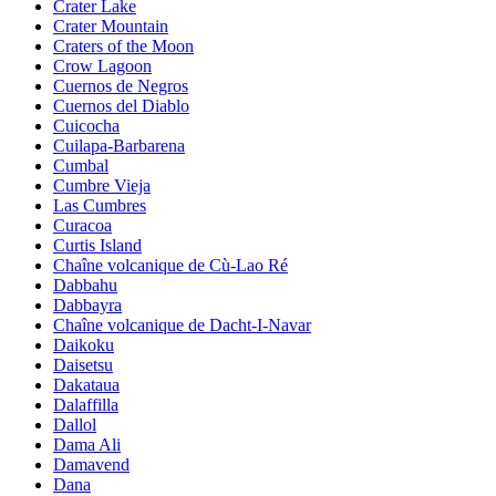
Crater Lake
Crater Mountain
Craters of the Moon
Crow Lagoon
Cuernos de Negros
Cuernos del Diablo
Cuicocha
Cuilapa-Barbarena
Cumbal
Cumbre Vieja
Las Cumbres
Curacoa
Curtis Island
Chaîne volcanique de Cù-Lao Ré
Dabbahu
Dabbayra
Chaîne volcanique de Dacht-I-Navar
Daikoku
Daisetsu
Dakataua
Dalaffilla
Dallol
Dama Ali
Damavend
Dana