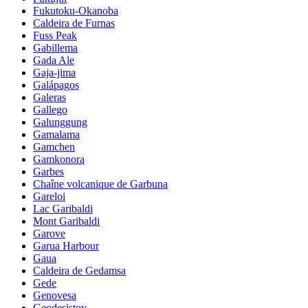
Fukutoku-Okanoba
Caldeira de Furnas
Fuss Peak
Gabillema
Gada Ale
Gaja-jima
Galápagos
Galeras
Gallego
Galunggung
Gamalama
Gamchen
Gamkonora
Garbes
Chaîne volcanique de Garbuna
Gareloi
Lac Garibaldi
Mont Garibaldi
Garove
Garua Harbour
Gaua
Caldeira de Gedamsa
Gede
Genovesa
Geodesistoy