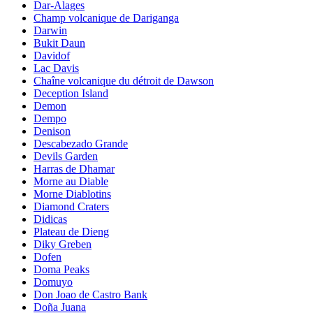
Dar-Alages
Champ volcanique de Dariganga
Darwin
Bukit Daun
Davidof
Lac Davis
Chaîne volcanique du détroit de Dawson
Deception Island
Demon
Dempo
Denison
Descabezado Grande
Devils Garden
Harras de Dhamar
Morne au Diable
Morne Diablotins
Diamond Craters
Didicas
Plateau de Dieng
Diky Greben
Dofen
Doma Peaks
Domuyo
Don Joao de Castro Bank
Doña Juana