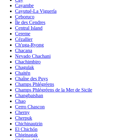
Cayambe
Cayutué-La Viguería
Ceboruco
Île des Cendres
Central Island
Cereme
Cézallier
Ch'uga-Ryong
Chacana
Nevado Chachani
Chachimbiro
Chagulak
Chaitén
Chaîne des Puys
Champs Phlégréens
Champs Phlégréens de la Mer de Sicile
Changbaishan
Chao
Cerro Chascon
Cherny
Cherpuk
Chichinautzin
El Chichón
Chiginagak