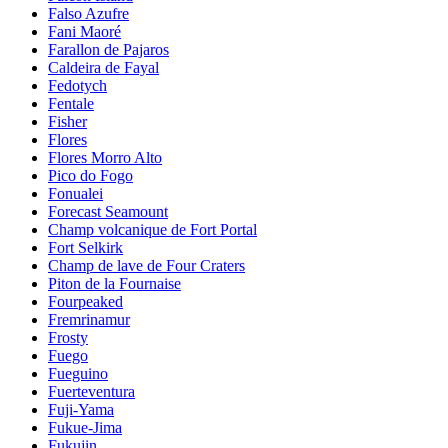
Falso Azufre
Fani Maoré
Farallon de Pajaros
Caldeira de Fayal
Fedotych
Fentale
Fisher
Flores
Flores Morro Alto
Pico do Fogo
Fonualei
Forecast Seamount
Champ volcanique de Fort Portal
Fort Selkirk
Champ de lave de Four Craters
Piton de la Fournaise
Fourpeaked
Fremrinamur
Frosty
Fuego
Fueguino
Fuerteventura
Fuji-Yama
Fukue-Jima
Fukujin