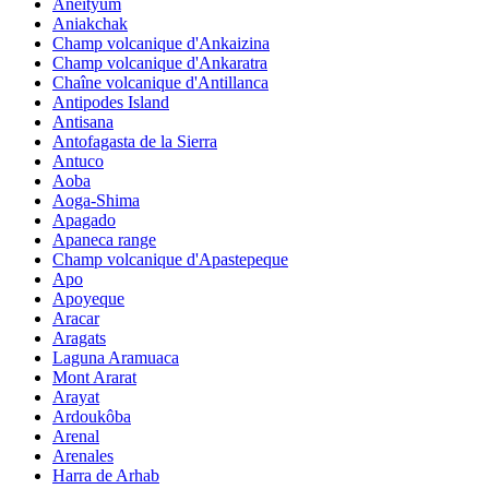
Aneityum
Aniakchak
Champ volcanique d'Ankaizina
Champ volcanique d'Ankaratra
Chaîne volcanique d'Antillanca
Antipodes Island
Antisana
Antofagasta de la Sierra
Antuco
Aoba
Aoga-Shima
Apagado
Apaneca range
Champ volcanique d'Apastepeque
Apo
Apoyeque
Aracar
Aragats
Laguna Aramuaca
Mont Ararat
Arayat
Ardoukôba
Arenal
Arenales
Harra de Arhab