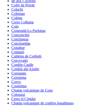
Île aux Cochons
Cofre de Perote
Colachi
Coleman
Colima
Cerro Colluma
Colo
Comondú-La Purísima
Concepción
Conchagua
Conchagüita
Copahue
Copiapó
Caldeira de Corbetti
Corcovado
Cordón Caulle
Cordón del Azufre
Coronado
Coropuna
Corvo
Cosigüina
Champ volcanique de Coso
Cotopaxi
Cerro el Cóndor
Champ volcanique de cratères basaltiques