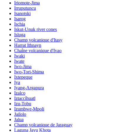
Iriomote-Jima
Irruputuncu
Isanotski
Isarog
Ischia
Iskut-Unuk river cones
Isluga
Champ volcanique d'Itasy
Harrat Ithnayn
Chaîne volcanique d'Ivao
Iwaki
Iwate
Iwo-Jima
Iwo-Tori-Shima
Ixtepeque
Iya
Iyang-Argapura
Izalco
Iztaccíhuatl
Izu-Tobu
Izumbwe-Mpoli
Jailolo
Jalua
Champ volcanique de Jaraguay
Laguna Jayu Khota