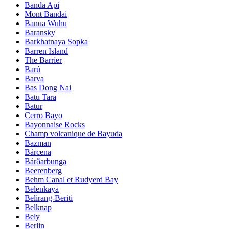
Banda Api
Mont Bandai
Banua Wuhu
Baransky
Barkhatnaya Sopka
Barren Island
The Barrier
Barú
Barva
Bas Dong Nai
Batu Tara
Batur
Cerro Bayo
Bayonnaise Rocks
Champ volcanique de Bayuda
Bazman
Bárcena
Bárðarbunga
Beerenberg
Behm Canal et Rudyerd Bay
Belenkaya
Belirang-Beriti
Belknap
Bely
Berlin