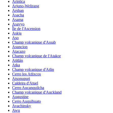
Arintica
Arjuno-Welirang
Arshan
Asacha
Asama
Asavyo
Île de l'Ascension
Askja
Aso
Champ volcanique d'Assab
Asuncion
Atacazo
Champ volcanique de l'Atakor
Atitlán
Atka
Champ volcanique d'Atlin
Cerro los Atlixcos
Atsonupuri
Caldeira d'Atuel
Cerro Aucanquilcha
Champ volcanique d'Auckland
Augustine
Cerro Auquihuato
Avachinsky
Awu