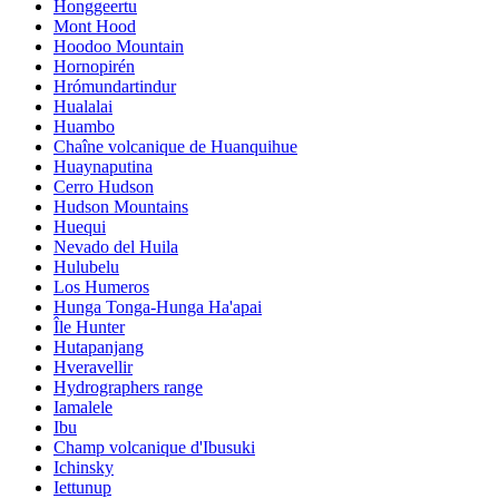
Honggeertu
Mont Hood
Hoodoo Mountain
Hornopirén
Hrómundartindur
Hualalai
Huambo
Chaîne volcanique de Huanquihue
Huaynaputina
Cerro Hudson
Hudson Mountains
Huequi
Nevado del Huila
Hulubelu
Los Humeros
Hunga Tonga-Hunga Ha'apai
Île Hunter
Hutapanjang
Hveravellir
Hydrographers range
Iamalele
Ibu
Champ volcanique d'Ibusuki
Ichinsky
Iettunup