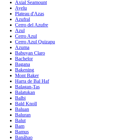
Axial Seamount
Ayelu
Plateau d'Azas
Azufral
Cerro del Azufre
Azul
Cerro Azul
Cerro Azul Quizapu
Azuma
Babuyan Claro
Bachelor
Bagana
Bakening
Mont Baker
Harra de Bal Haf
Balagan-Tas
Balatukan
Balbi
Bald Knoll
Baluan
Baluran
Balut
Bam
Bamus
Banáhao