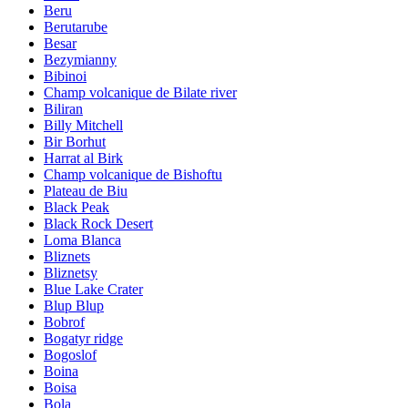
Beru
Berutarube
Besar
Bezymianny
Bibinoi
Champ volcanique de Bilate river
Biliran
Billy Mitchell
Bir Borhut
Harrat al Birk
Champ volcanique de Bishoftu
Plateau de Biu
Black Peak
Black Rock Desert
Loma Blanca
Bliznets
Bliznetsy
Blue Lake Crater
Blup Blup
Bobrof
Bogatyr ridge
Bogoslof
Boina
Boisa
Bola