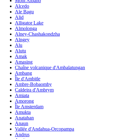
Mont Albano
Alcedo
Ale Bagu
Alid
Alligator Lake
Almolonga
Alney-Chashakondzha
Alngey
Alu
Alutu
Amak
Amasing
Chaîne volcanique d'Ambalatungan
Ambang
Île d'Ambitle
Ambre-Bobaomby
Caldeira d'Ambrym
Amiata
Amorong
Île Amsterdam
Amukta
Anatahan
Anaun
Vallée d'Andahua-Orcopampa
Andrus