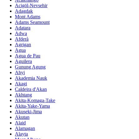
Acigöl-Nevsehir
Adagdak
Mont Adams
Adams Seamount
Adatara
Adwa
Afderà
Agrigan
Agua
Agua de Pau
Aguilera
Gunung Agung
Ahyi
Akademia Nauk
Akagi
Caldeira d'Akan
Akhtang
Akita-Komaga-Take
Akita-Yake-Yama
Akuseki-Jima
Akutan
Alaid
Alamagan
Alayta