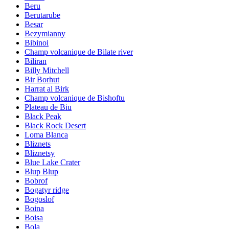
Beru
Berutarube
Besar
Bezymianny
Bibinoi
Champ volcanique de Bilate river
Biliran
Billy Mitchell
Bir Borhut
Harrat al Birk
Champ volcanique de Bishoftu
Plateau de Biu
Black Peak
Black Rock Desert
Loma Blanca
Bliznets
Bliznetsy
Blue Lake Crater
Blup Blup
Bobrof
Bogatyr ridge
Bogoslof
Boina
Boisa
Bola