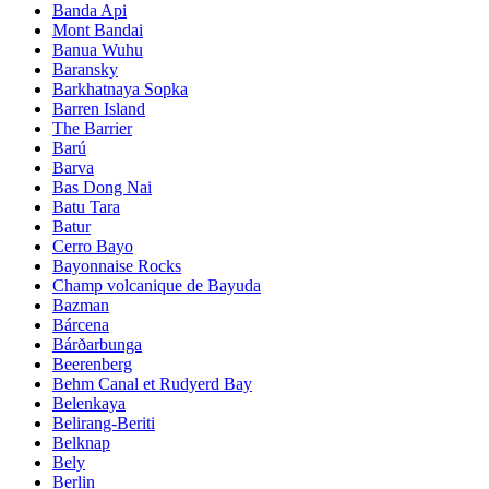
Banda Api
Mont Bandai
Banua Wuhu
Baransky
Barkhatnaya Sopka
Barren Island
The Barrier
Barú
Barva
Bas Dong Nai
Batu Tara
Batur
Cerro Bayo
Bayonnaise Rocks
Champ volcanique de Bayuda
Bazman
Bárcena
Bárðarbunga
Beerenberg
Behm Canal et Rudyerd Bay
Belenkaya
Belirang-Beriti
Belknap
Bely
Berlin