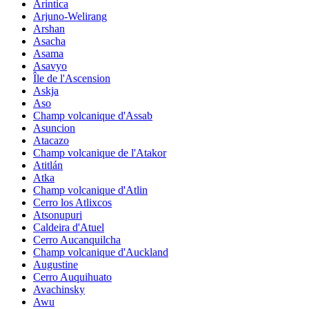
Arintica
Arjuno-Welirang
Arshan
Asacha
Asama
Asavyo
Île de l'Ascension
Askja
Aso
Champ volcanique d'Assab
Asuncion
Atacazo
Champ volcanique de l'Atakor
Atitlán
Atka
Champ volcanique d'Atlin
Cerro los Atlixcos
Atsonupuri
Caldeira d'Atuel
Cerro Aucanquilcha
Champ volcanique d'Auckland
Augustine
Cerro Auquihuato
Avachinsky
Awu