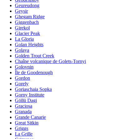
Geureudong
Geysir
Ghegam Ridge
Giggenbach
Girekol
Glacier Peak
La Gloria
Golan Heights
Golaya
Golden Trout Creek
Chaîne volcanique de Golets-Tornyi
Golovnin
Île de Goodenough
Gordon
Gorely
Goriaschaia Sopka
Gorny Institute
Göllü Dagi
Graciosa
Granada
Grande Canarie
Great Sitkin
Griggs
La Grille