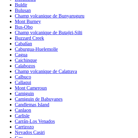
Buldir
Bulusan
Champ volcanique de Bunyaruguru
Mont Burney
Bus-Obo
Champ volcanique de Butajiri-Silti
Buzzard Creek
Cabalían
Caburgua-Huelemolle
Cagua
Caichinque
Calabozos
Champ volcanique de Calatrava
Calbuco
Callaqui
Mont Cameroun
Camiguin
Camiguin de Babuyanes
Candlemas Island
Canlaon
Carlisle
Carrán-Los Venados
Carrizozo
Nevados Casiri
Cay