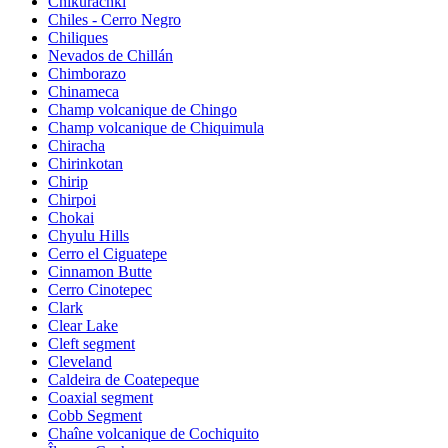
Chikurachki
Chiles - Cerro Negro
Chiliques
Nevados de Chillán
Chimborazo
Chinameca
Champ volcanique de Chingo
Champ volcanique de Chiquimula
Chiracha
Chirinkotan
Chirip
Chirpoi
Chokai
Chyulu Hills
Cerro el Ciguatepe
Cinnamon Butte
Cerro Cinotepec
Clark
Clear Lake
Cleft segment
Cleveland
Caldeira de Coatepeque
Coaxial segment
Cobb Segment
Chaîne volcanique de Cochiquito