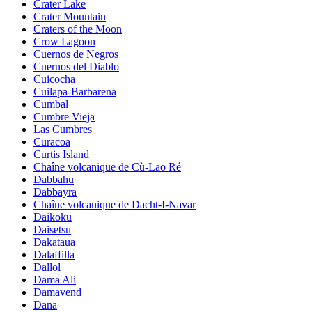
Crater Lake
Crater Mountain
Craters of the Moon
Crow Lagoon
Cuernos de Negros
Cuernos del Diablo
Cuicocha
Cuilapa-Barbarena
Cumbal
Cumbre Vieja
Las Cumbres
Curacoa
Curtis Island
Chaîne volcanique de Cù-Lao Ré
Dabbahu
Dabbayra
Chaîne volcanique de Dacht-I-Navar
Daikoku
Daisetsu
Dakataua
Dalaffilla
Dallol
Dama Ali
Damavend
Dana