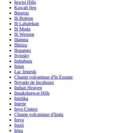
Igwisi Hills
Kawah Ijen
Iktunup
Ili Boleng
Ili Labalekan
Ili Muda
Ili Werung
Iliamna
Illiniza
Ilopango
Ilyinsky
Imbabura
Imun
Lac Imuruk
Champ volcanique d'In Ezzane
Nevado de Incahuasi
Indian Heaven
Ingakslugwat Hills
Inielika
Inierie
Inyo Craters
Champ volcanique d'Ipala
Iraya
Irazú
Iriga