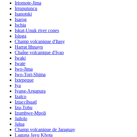
Iriomote-Jima
Irruputuncu
Isanotski
Isarog
Ischia
Iskut-Unuk river cones
Isluga
Champ volcanique d'Itasy
Harrat Ithnayn
Chaîne volcanique d'Ivao
Iwaki
Iwate
Iwo-Jima
Iwo-Tori-Shima
Ixtepeque
Iya
Iyang-Argapura
Izalco
Iztaccíhuatl
Izu-Tobu
Izumbwe-Mpoli
Jailolo
Jalua
Champ volcanique de Jaraguay
Laguna Jayu Khota