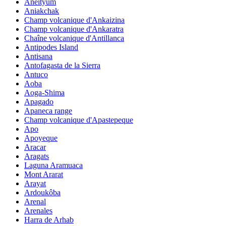
Aneityum
Aniakchak
Champ volcanique d'Ankaizina
Champ volcanique d'Ankaratra
Chaîne volcanique d'Antillanca
Antipodes Island
Antisana
Antofagasta de la Sierra
Antuco
Aoba
Aoga-Shima
Apagado
Apaneca range
Champ volcanique d'Apastepeque
Apo
Apoyeque
Aracar
Aragats
Laguna Aramuaca
Mont Ararat
Arayat
Ardoukôba
Arenal
Arenales
Harra de Arhab