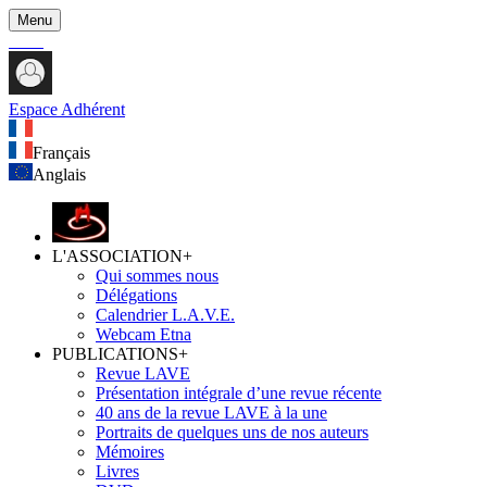
Menu
Espace Adhérent
Français
Anglais
L'ASSOCIATION
+
Qui sommes nous
Délégations
Calendrier L.A.V.E.
Webcam Etna
PUBLICATIONS
+
Revue LAVE
Présentation intégrale d’une revue récente
40 ans de la revue LAVE à la une
Portraits de quelques uns de nos auteurs
Mémoires
Livres