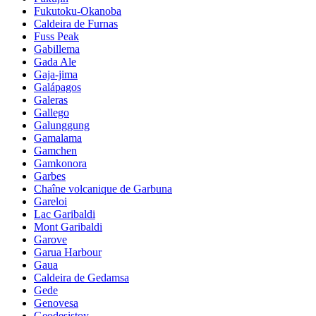
Fukutoku-Okanoba
Caldeira de Furnas
Fuss Peak
Gabillema
Gada Ale
Gaja-jima
Galápagos
Galeras
Gallego
Galunggung
Gamalama
Gamchen
Gamkonora
Garbes
Chaîne volcanique de Garbuna
Gareloi
Lac Garibaldi
Mont Garibaldi
Garove
Garua Harbour
Gaua
Caldeira de Gedamsa
Gede
Genovesa
Geodesistoy