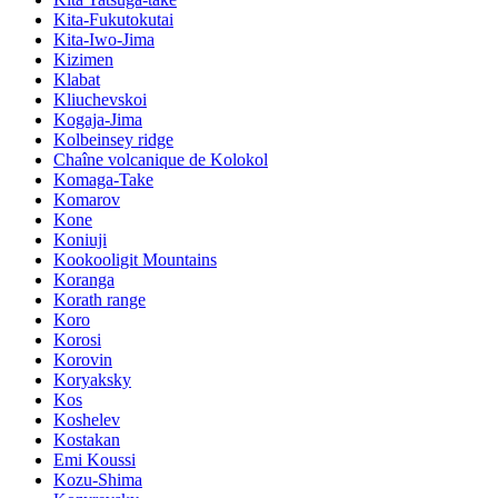
Kita-Fukutokutai
Kita-Iwo-Jima
Kizimen
Klabat
Kliuchevskoi
Kogaja-Jima
Kolbeinsey ridge
Chaîne volcanique de Kolokol
Komaga-Take
Komarov
Kone
Koniuji
Kookooligit Mountains
Koranga
Korath range
Koro
Korosi
Korovin
Koryaksky
Kos
Koshelev
Kostakan
Emi Koussi
Kozu-Shima