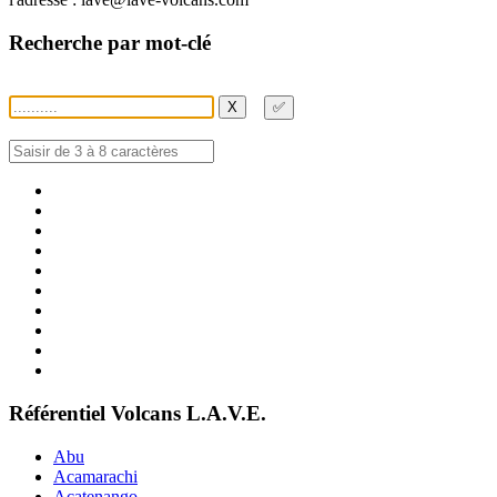
Recherche par mot-clé
X
✅
Référentiel Volcans L.A.V.E.
Abu
Acamarachi
Acatenango