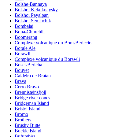
Bolshe-Bannaya
Bolshoi Kekuknaysky
Bolshoi Payalpan
Bolshoi Semiachik
Bombalai
Bona-Churchill
Boomerang
Complexe volcanique du Bora-Bericcio
Borale Ale
Borawli
Complexe volcanique du Borawli
Boset-Bericha
Bouvet
Caldeira de Bratan
Brava
Cerro Bravo
Brennisteinsfjöll
Bridge river cones
Bridgeman Island
Bristol Island
Bromo
Brothers
Brushy Butte
Buckle Island
Bufumbira