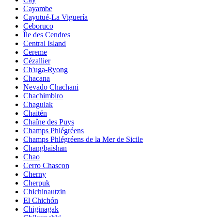
Cayambe
Cayutué-La Viguería
Ceboruco
Île des Cendres
Central Island
Cereme
Cézallier
Ch'uga-Ryong
Chacana
Nevado Chachani
Chachimbiro
Chagulak
Chaitén
Chaîne des Puys
Champs Phlégréens
Champs Phlégréens de la Mer de Sicile
Changbaishan
Chao
Cerro Chascon
Cherny
Cherpuk
Chichinautzin
El Chichón
Chiginagak