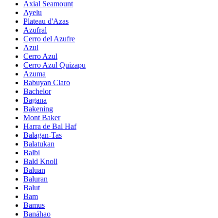
Axial Seamount
Ayelu
Plateau d'Azas
Azufral
Cerro del Azufre
Azul
Cerro Azul
Cerro Azul Quizapu
Azuma
Babuyan Claro
Bachelor
Bagana
Bakening
Mont Baker
Harra de Bal Haf
Balagan-Tas
Balatukan
Balbi
Bald Knoll
Baluan
Baluran
Balut
Bam
Bamus
Banáhao