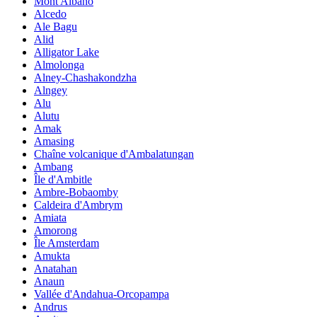
Mont Albano
Alcedo
Ale Bagu
Alid
Alligator Lake
Almolonga
Alney-Chashakondzha
Alngey
Alu
Alutu
Amak
Amasing
Chaîne volcanique d'Ambalatungan
Ambang
Île d'Ambitle
Ambre-Bobaomby
Caldeira d'Ambrym
Amiata
Amorong
Île Amsterdam
Amukta
Anatahan
Anaun
Vallée d'Andahua-Orcopampa
Andrus