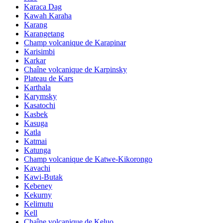
Karaca Dag
Kawah Karaha
Karang
Karangetang
Champ volcanique de Karapinar
Karisimbi
Karkar
Chaîne volcanique de Karpinsky
Plateau de Kars
Karthala
Karymsky
Kasatochi
Kasbek
Kasuga
Katla
Katmai
Katunga
Champ volcanique de Katwe-Kikorongo
Kavachi
Kawi-Butak
Kebeney
Kekurny
Kelimutu
Kell
Chaîne volcanique de Keluo