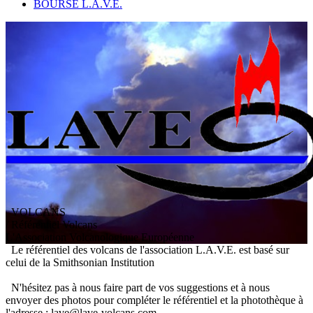
BOURSE L.A.V.E.
VOLCANS
/ Référentiel Volcans
L
'
A
ssociation
V
olcanologique
E
uropéenne
Le référentiel des volcans de l'association L.A.V.E. est basé sur
celui de la Smithsonian Institution
N'hésitez pas à nous faire part de vos suggestions et à nous
envoyer des photos pour compléter le référentiel et la photothèque à
l'adresse : lave@lave-volcans.com