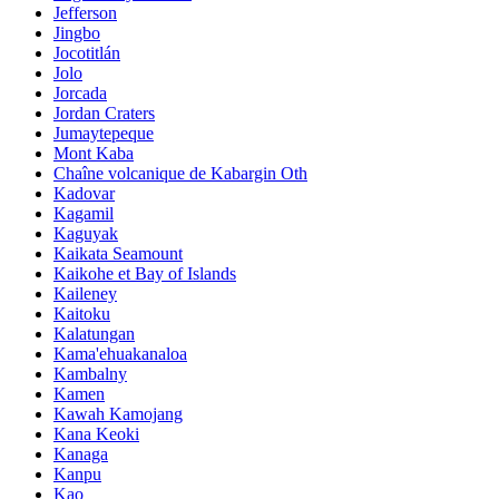
Jefferson
Jingbo
Jocotitlán
Jolo
Jorcada
Jordan Craters
Jumaytepeque
Mont Kaba
Chaîne volcanique de Kabargin Oth
Kadovar
Kagamil
Kaguyak
Kaikata Seamount
Kaikohe et Bay of Islands
Kaileney
Kaitoku
Kalatungan
Kama'ehuakanaloa
Kambalny
Kamen
Kawah Kamojang
Kana Keoki
Kanaga
Kanpu
Kao