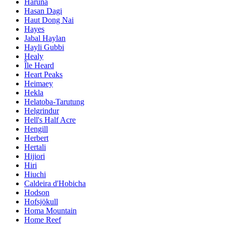
Haruna
Hasan Dagi
Haut Dong Nai
Hayes
Jabal Haylan
Hayli Gubbi
Healy
Île Heard
Heart Peaks
Heimaey
Hekla
Helatoba-Tarutung
Helgrindur
Hell's Half Acre
Hengill
Herbert
Hertali
Hijiori
Hiri
Hiuchi
Caldeira d'Hobicha
Hodson
Hofsjökull
Homa Mountain
Home Reef