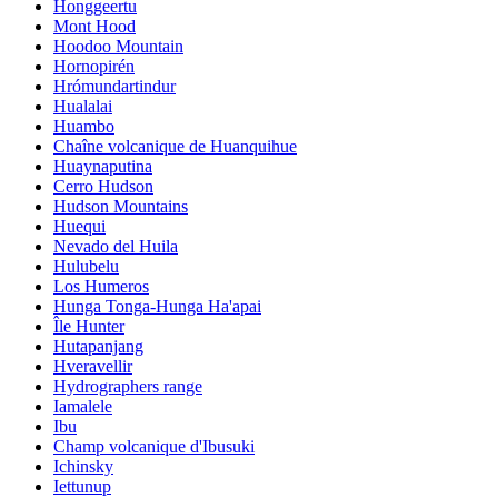
Honggeertu
Mont Hood
Hoodoo Mountain
Hornopirén
Hrómundartindur
Hualalai
Huambo
Chaîne volcanique de Huanquihue
Huaynaputina
Cerro Hudson
Hudson Mountains
Huequi
Nevado del Huila
Hulubelu
Los Humeros
Hunga Tonga-Hunga Ha'apai
Île Hunter
Hutapanjang
Hveravellir
Hydrographers range
Iamalele
Ibu
Champ volcanique d'Ibusuki
Ichinsky
Iettunup