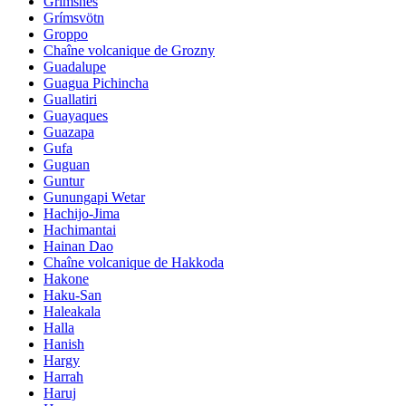
Grimsnes
Grímsvötn
Groppo
Chaîne volcanique de Grozny
Guadalupe
Guagua Pichincha
Guallatiri
Guayaques
Guazapa
Gufa
Guguan
Guntur
Gunungapi Wetar
Hachijo-Jima
Hachimantai
Hainan Dao
Chaîne volcanique de Hakkoda
Hakone
Haku-San
Haleakala
Halla
Hanish
Hargy
Harrah
Haruj