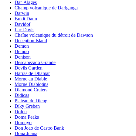
Dar-Alages
Champ volcanique de Dariganga
Darwin
Bukit Daun
Davidof
Lac Davis
Chaîne volcanique du détroit de Dawson
Deception Island
Demon
Dempo
Denison
Descabezado Grande
Devils Garden
Harras de Dhamar
Morne au Diable
Morne Diablotins
Diamond Craters
Didicas
Plateau de Dieng
Diky Greben
Dofen
Doma Peaks
Domuyo
Don Joao de Castro Bank
Doña Juana