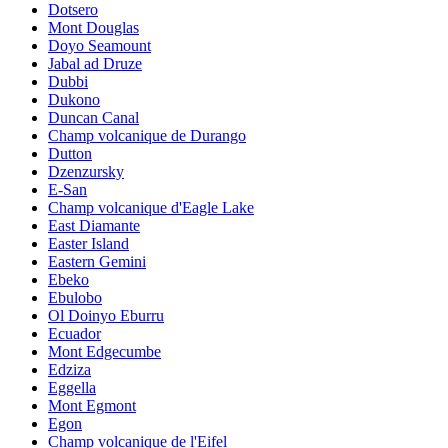
Dotsero
Mont Douglas
Doyo Seamount
Jabal ad Druze
Dubbi
Dukono
Duncan Canal
Champ volcanique de Durango
Dutton
Dzenzursky
E-San
Champ volcanique d'Eagle Lake
East Diamante
Easter Island
Eastern Gemini
Ebeko
Ebulobo
Ol Doinyo Eburru
Ecuador
Mont Edgecumbe
Edziza
Eggella
Mont Egmont
Egon
Champ volcanique de l'Eifel