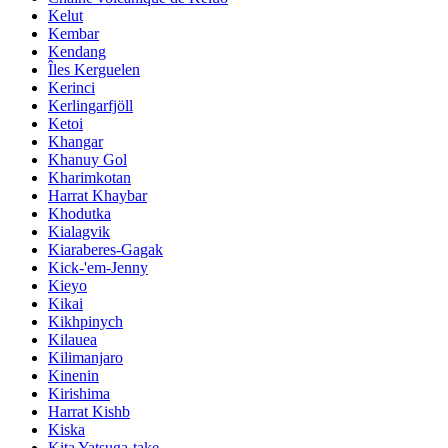
Kelut
Kembar
Kendang
Îles Kerguelen
Kerinci
Kerlingarfjöll
Ketoi
Khangar
Khanuy Gol
Kharimkotan
Harrat Khaybar
Khodutka
Kialagvik
Kiaraberes-Gagak
Kick-'em-Jenny
Kieyo
Kikai
Kikhpinych
Kilauea
Kilimanjaro
Kinenin
Kirishima
Harrat Kishb
Kiska
Kita Yatsuga-take