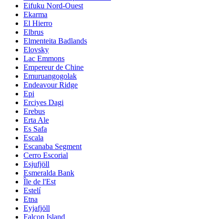
Eifuku Nord-Ouest
Ekarma
El Hierro
Elbrus
Elmenteita Badlands
Elovsky
Lac Emmons
Empereur de Chine
Emuruangogolak
Endeavour Ridge
Epi
Erciyes Dagi
Erebus
Erta Ale
Es Safa
Escala
Escanaba Segment
Cerro Escorial
Esjufjöll
Esmeralda Bank
Île de l'Est
Estelí
Etna
Eyjafjöll
Falcon Island