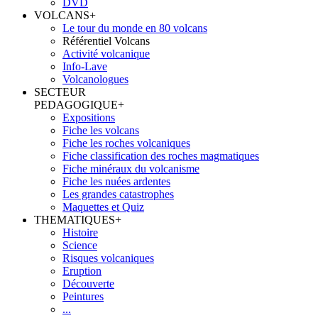
DVD
VOLCANS
+
Le tour du monde en 80 volcans
Référentiel Volcans
Activité volcanique
Info-Lave
Volcanologues
SECTEUR
PEDAGOGIQUE
+
Expositions
Fiche les volcans
Fiche les roches volcaniques
Fiche classification des roches magmatiques
Fiche minéraux du volcanisme
Fiche les nuées ardentes
Les grandes catastrophes
Maquettes et Quiz
THEMATIQUES
+
Histoire
Science
Risques volcaniques
Eruption
Découverte
Peintures
...