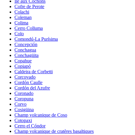
Île aux Cochons
Cofre de Perote
Colachi
Coleman
Colima
Cerro Colluma
Colo
Comondú-La Purísima
Concepción
Conchagua
Conchagüita
Copahue
Copiapó
Caldeira de Corbetti
Corcovado
Cordón Caulle
Cordón del Azufre
Coronado
Coropuna
Corvo
Cosigüina
Champ volcanique de Coso
Cotopaxi
Cerro el Cóndor
Champ volcanique de cratères basaltiques