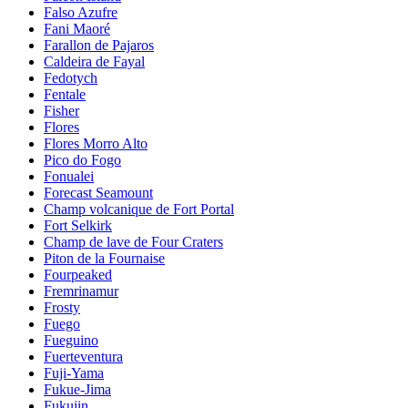
Falso Azufre
Fani Maoré
Farallon de Pajaros
Caldeira de Fayal
Fedotych
Fentale
Fisher
Flores
Flores Morro Alto
Pico do Fogo
Fonualei
Forecast Seamount
Champ volcanique de Fort Portal
Fort Selkirk
Champ de lave de Four Craters
Piton de la Fournaise
Fourpeaked
Fremrinamur
Frosty
Fuego
Fueguino
Fuerteventura
Fuji-Yama
Fukue-Jima
Fukujin